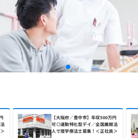
円
【大阪府／豊中市】年収500万円
開法
可◎運動特化型デイ／全国展開法
員＞
人で理学療法士募集！＜正社員＞