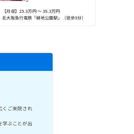
【月収】25.3万円 ～ 35.3万円
【月収】28
北大阪急行電鉄「緑地公園駅」（徒歩3分）
阪急宝塚本
広くご来院され
を学ぶことが出