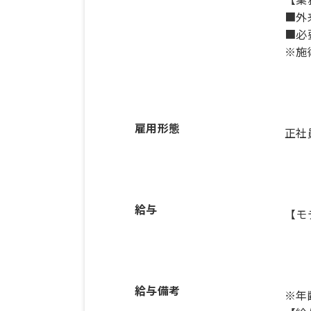
■外
■必
※施
雇用形態
正社
給与
【モ
給与備考
※年