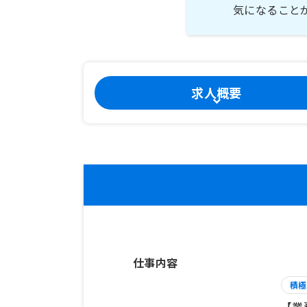
気になること
求人概要
仕事内容
積極
【業