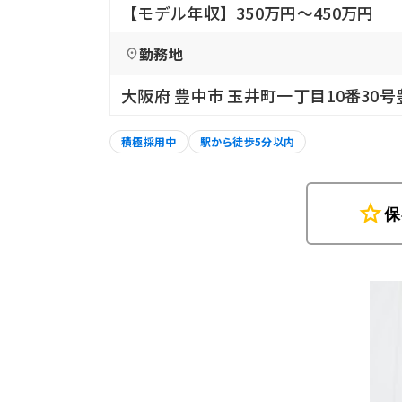
【モデル年収】350万円〜450万円
勤務地
大阪府 豊中市 玉井町一丁目10番30
積極採用中
駅から徒歩5分以内
star
保