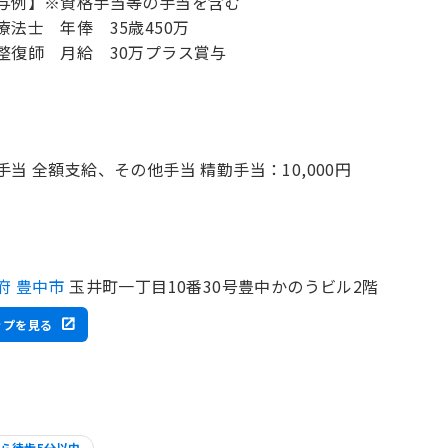
与例】※資格手当等の手当を含む
療法士 年俸 35歳450万
整復師 月給 30万プラス賞与
手当 全額支給、その他手当 精勤手当：10,000円
府 豊中市
玉井町一丁目10番30号豊中かのうビル2階
ップを見る
ら徒歩5分以内