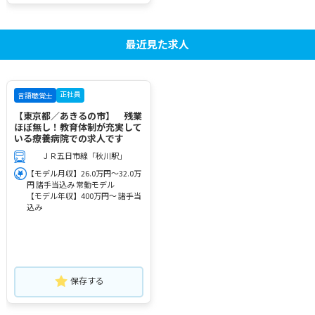
最近見た求人
正社員
言語聴覚士
【東京都／あきるの市】 残業
ほぼ無し！教育体制が充実して
いる療養病院での求人です
ＪＲ五日市線「秋川駅」
【モデル月収】26.0万円～32.0万
円 諸手当込み 常勤モデル
【モデル年収】400万円～ 諸手当
込み
保存する