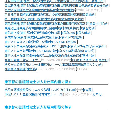
ＪＲ中央本線(東京－松本)(東京都)
ＪＲ湘南新宿ライン線(赤羽－武蔵小杉)
西武新宿線(東京都)
西武池袋線(東京都)
西武有楽町線
西武豊島線
西武国分寺線
西武多摩湖線
西武多摩川線
西武拝島線
西武西武園線
西武山口線(東京都)
京王線
京王相模原線(東京都)
京王井の頭線
京王高尾線
京王競馬場線
京王動物園線
小田急小田原線(東京都)
小田急多摩線(東京都)
東急東横線(東京都)
東急目黒線(東京都)
東急田園都市線(東京都)
東急大井町線
東急池上線
東急多摩川線
東急世田谷線
京急本線(東京都)
京急空港線
東武東上線(東京都)
東武伊勢崎線(東京都)
東武亀戸線
東武大師線
京成本線(東京都)
京成押上線
京成金町線
東京メトロ銀座線
東京メトロ丸ノ内線(池袋－荻窪)
東京メトロ日比谷線
東京メトロ東西線(東京都)
東京メトロ千代田線
東京メトロ有楽町線(東京都)
東京メトロ半蔵門線
東京メトロ南北線
東京メトロ副都心線(東京都)
都営大江戸線
都営浅草線
都営三田線
都営新宿線(東京都)
都電荒川線
都営日暮里・舎人ライナー
埼玉高速鉄道(東京都)
つくばエクスプレス(東京都)
ゆりかもめ
多摩モノレール
東京モノレール
東京臨海高速鉄道りんかい線
北総鉄道北総線(東京都)
ＪＲ上野東京ライン(東京都)
京王新線
東京都の言語聴覚士求人を仕事内容で探す
病院
介護福祉施設
クリニック
訪問リハビリ(在宅医療)
企業
保育園
小児リハビリ
整骨院
接骨院
訪問マッサージ
薬局・ドラッグストア
その他
東京都の言語聴覚士求人を雇用形態で探す