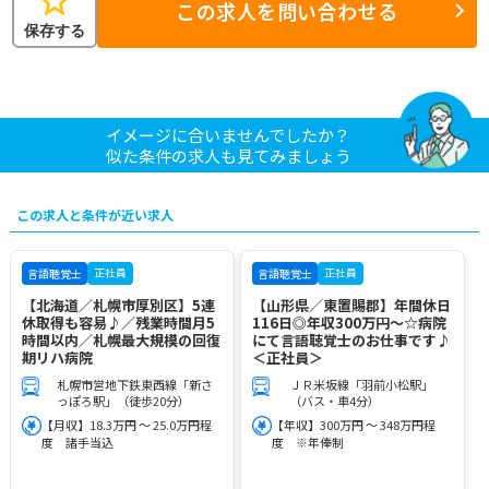
star
この求人を問い合わせる
保存する
イメージに合いませんでしたか？
似た条件の求人も見てみましょう
この求人と条件が近い求人
正社員
正社員
言語聴覚士
言語聴覚士
【北海道／札幌市厚別区】5連
【山形県／東置賜郡】年間休日
休取得も容易♪／残業時間月5
116日◎年収300万円～☆病院
時間以内／札幌最大規模の回復
にて言語聴覚士のお仕事です♪
期リハ病院
＜正社員＞
札幌市営地下鉄東西線「新さ
ＪＲ米坂線「羽前小松駅」
っぽろ駅」（徒歩20分）
（バス・車4分）
【月収】18.3万円 ～ 25.0万円程
【年収】300万円 ～ 348万円程
度 諸手当込
度 ※年俸制