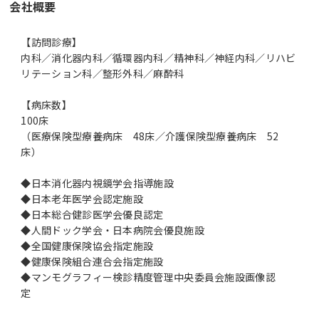
会社概要
【訪問診療】
内科／消化器内科／循環器内科／精神科／神経内科／リハビ
リテーション科／整形外科／麻酔科
【病床数】
100床
（医療保険型療養病床 48床／介護保険型療養病床 52
床）
◆日本消化器内視鏡学会指導施設
◆日本老年医学会認定施設
◆日本総合健診医学会優良認定
◆人間ドック学会・日本病院会優良施設
◆全国健康保険協会指定施設
◆健康保険組合連合会指定施設
◆マンモグラフィー検診精度管理中央委員会施設画像認
定