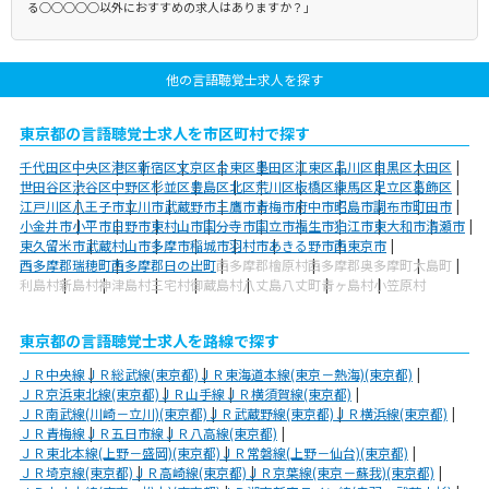
る○○○○○以外におすすめの求人はありますか？」
他の言語聴覚士求人を探す
東京都の言語聴覚士求人を市区町村で探す
千代田区
中央区
港区
新宿区
文京区
台東区
墨田区
江東区
品川区
目黒区
大田区
世田谷区
渋谷区
中野区
杉並区
豊島区
北区
荒川区
板橋区
練馬区
足立区
葛飾区
江戸川区
八王子市
立川市
武蔵野市
三鷹市
青梅市
府中市
昭島市
調布市
町田市
小金井市
小平市
日野市
東村山市
国分寺市
国立市
福生市
狛江市
東大和市
清瀬市
東久留米市
武蔵村山市
多摩市
稲城市
羽村市
あきる野市
西東京市
西多摩郡瑞穂町
西多摩郡日の出町
西多摩郡檜原村
西多摩郡奥多摩町
大島町
利島村
新島村
神津島村
三宅村
御蔵島村
八丈島八丈町
青ヶ島村
小笠原村
東京都の言語聴覚士求人を路線で探す
ＪＲ中央線
ＪＲ総武線(東京都)
ＪＲ東海道本線(東京－熱海)(東京都)
ＪＲ京浜東北線(東京都)
ＪＲ山手線
ＪＲ横須賀線(東京都)
ＪＲ南武線(川崎－立川)(東京都)
ＪＲ武蔵野線(東京都)
ＪＲ横浜線(東京都)
ＪＲ青梅線
ＪＲ五日市線
ＪＲ八高線(東京都)
ＪＲ東北本線(上野－盛岡)(東京都)
ＪＲ常磐線(上野－仙台)(東京都)
ＪＲ埼京線(東京都)
ＪＲ高崎線(東京都)
ＪＲ京葉線(東京－蘇我)(東京都)