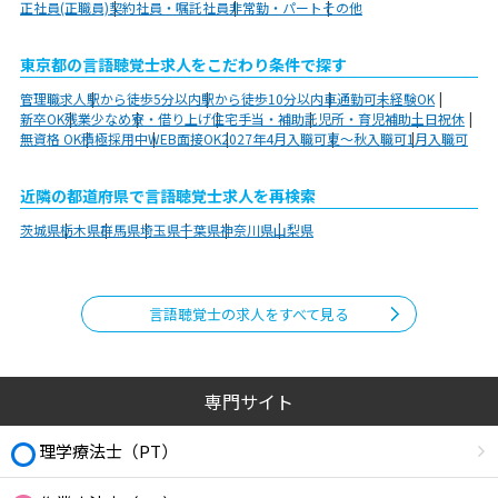
正社員(正職員)
契約社員・嘱託社員
非常勤・パート
その他
東京都の言語聴覚士求人をこだわり条件で探す
管理職求人
駅から徒歩5分以内
駅から徒歩10分以内
車通勤可
未経験OK
新卒OK
残業少なめ
寮・借り上げ
住宅手当・補助
託児所・育児補助
土日祝休
無資格 OK
積極採用中
WEB面接OK
2027年4月入職可
夏～秋入職可
1月入職可
近隣の都道府県で言語聴覚士求人を再検索
茨城県
栃木県
群馬県
埼玉県
千葉県
神奈川県
山梨県
言語聴覚士の求人をすべて見る
専門サイト
理学療法士（PT）