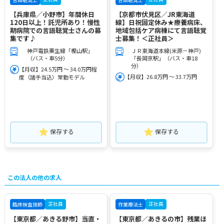
【兵庫県／小野市】年間休日
【京都市伏見区／JR東海道
120日以上！託児所あり！慢性
線】日祝固定休み★療養病床、
期病院での言語聴覚士さんの募
地域包括ケア病棟にて言語聴覚
集です♪
士募集！＜正社員＞
神戸電鉄粟生線「樫山駅」
ＪＲ東海道本線(米原－神戸)
（バス・車5分）
「長岡京駅」（バス・車18
分）
【月収】24.5万円 ～ 34.0万円程
【月収】26.8万円 ～ 33.7万円
度（諸手当込）常勤モデル
保存する
保存する
この法人の他の求人
正社員
正社員
臨床検査技師
作業療法士
【東京都／あきる野市】当直・
【東京都／あきるの市】残業ほ