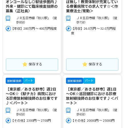
オンコールなし◎駅徒歩圏内♪
ぼ無し！教育体制が充実してい
外来・健診にて臨床検査技師の
る療養病院での求人です☆＜作
募集〈正社員〉
業療法士/常勤＞
ＪＲ五日市線「秋川駅」（徒
ＪＲ五日市線「秋川駅」（徒
歩8分）
歩7分）
【年収】280万円 ～ 400万円程度
【月収】26.0万円 ～ 32.0万円程
度
保存する
保存する
パート
パート
放射線技師
放射線技師
【東京都／あきる野市】週2日
【東京都／あきる野市】週1日
～OK☆《駅チカ》病院におけ
～OK☆巡回健診における診療
る診療放射線技師のお仕事です
放射線技師のお仕事です♪＜パ
♪＜パート＞
ート＞
ＪＲ五日市線「秋川駅」（徒
ＪＲ五日市線「秋川駅」（徒
歩6分）
歩6分）
【その他】2300円 ～ 2700円
【その他】20000円 ～ 25000円