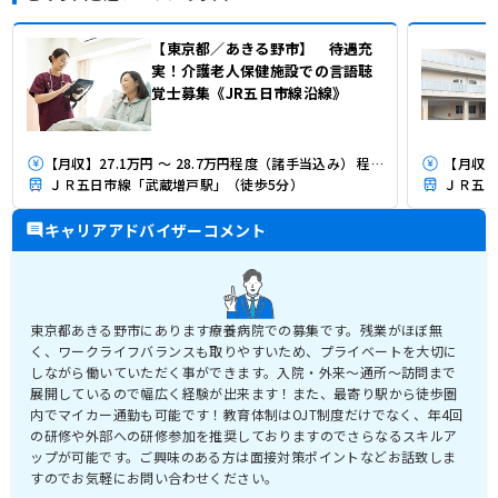
【東京都／あきる野市】 待遇充
実！介護老人保健施設での言語聴
覚士募集《JR五日市線沿線》
【月収】27.1万円 ～ 28.7万円程度（諸手当込み） 程度 諸手当込み
【月収】2
ＪＲ五日市線「武蔵増戸駅」（徒歩5分）
ＪＲ五日
キャリアアドバイザーコメント
東京都あきる野市にあります療養病院での募集です。残業がほぼ無
く、ワークライフバランスも取りやすいため、プライベートを大切に
しながら働いていただく事ができます。入院・外来～通所～訪問まで
展開しているので幅広く経験が出来ます！また、最寄り駅から徒歩圏
内でマイカー通勤も可能です！教育体制はOJT制度だけでなく、年4回
の研修や外部への研修参加を推奨しておりますのでさらなるスキルア
ップが可能です。ご興味のある方は面接対策ポイントなどお話致しま
すのでお気軽にお問い合わせください。