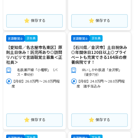
保存する
保存する
正社員
正社員
言語聴覚士
言語聴覚士
【愛知県／名古屋市名東区】原
【石川県／金沢市】土日祝休み
則土日休み！託児所あり◎訪問
◎年間休日120日以上◎プライ
リハビリで言語聴覚士募集＜正
ベートも充実できる164床の療
社員＞
養病院です！
名鉄瀬戸線「小幡駅」（バ
IRいしかわ鉄道「金沢駅」
ス・車6分）
（徒歩7分）
【月収】26.0万円 ～ 26.0万円程
【月収】24.0万円 ～ 28.0万円程
度
度 諸手当込み
保存する
保存する
正社員
正社員
言語聴覚士
言語聴覚士