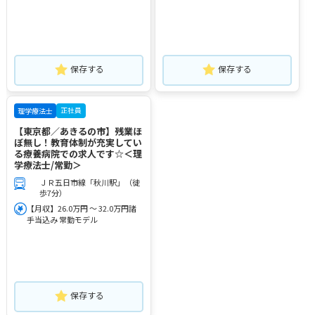
保存する
保存する
正社員
理学療法士
【東京都／あきるの市】残業ほ
ぼ無し！教育体制が充実してい
る療養病院での求人です☆＜理
学療法士/常勤＞
ＪＲ五日市線「秋川駅」（徒
歩7分）
【月収】26.0万円 ～ 32.0万円諸
手当込み 常勤モデル
保存する