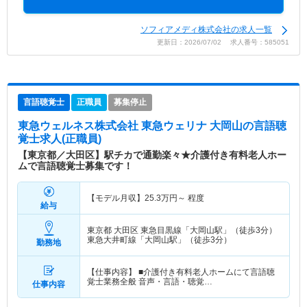
ソフィアメディ株式会社の求人一覧
更新日：2026/07/02 求人番号：585051
言語聴覚士
正職員
募集停止
東急ウェルネス株式会社 東急ウェリナ 大岡山
の言語聴
覚士求人(正職員)
【東京都／大田区】駅チカで通勤楽々★介護付き有料老人ホー
ムで言語聴覚士募集です！
【モデル月収】
25.3
万円～
程度
給与
東京都 大田区
東急目黒線「大岡山駅」（徒歩3分）
東急大井町線「大岡山駅」（徒歩3分）
勤務地
【仕事内容】 ■介護付き有料老人ホームにて言語聴
覚士業務全般 音声・言語・聴覚…
仕事内容