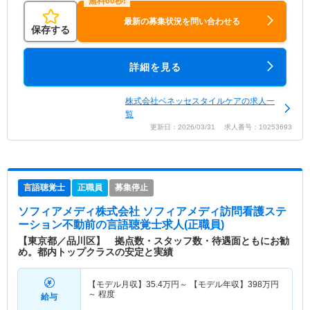
最新の募集状況を問い合わせる
保存する
詳細を見る
株式会社ベネッセスタイルケアの求人一
覧
更新日：2026/03/31 求人番号：10253693
言語聴覚士
正職員
募集停止
ソフィアメディ株式会社 ソフィアメディ訪問看護ステ
ーション不動前
の言語聴覚士求人(正職員)
【東京都／品川区】 拠点数・スタッフ数・待遇面ともにお勧
め。都内トップクラスの安定と実績
【モデル月収】
35.4
万円～
【モデル年収】
398
万円
～
程度
給与