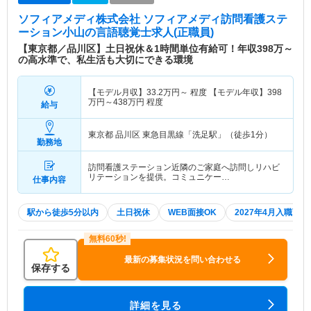
ソフィアメディ株式会社 ソフィアメディ訪問看護ステ
ーション小山
の言語聴覚士求人(正職員)
【東京都／品川区】土日祝休＆1時間単位有給可！年収398万～
の高水準で、私生活も大切にできる環境
【モデル月収】
33.2
万円～
程度 【モデル年収】
398
万円～
438
万円
程度
給与
東京都 品川区
東急目黒線「洗足駅」（徒歩1分）
勤務地
訪問看護ステーション近隣のご家庭へ訪問しリハビ
リテーションを提供。コミュニケー…
仕事内容
駅から徒歩5分以内
土日祝休
WEB面接OK
2027年4月入職可
最新の募集状況を問い合わせる
保存する
詳細を見る