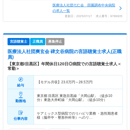
医療法人社団七仁会 田園調布中央病院
の求人一覧
更新日：2025/07/17 求人番号：9786935
言語聴覚士
正職員
募集停止
医療法人社団爽玄会 碑文谷病院
の言語聴覚士求人(正職
員)
【東京都/目黒区】年間休日120日◎病院での言語聴覚士求人＜
常勤＞
【モデル月収】
23.0
万円～
28.5
万円
給与
東京都 目黒区
東急目黒線「大岡山駅」（徒歩10
分）東急大井町線「大岡山駅」（徒歩10分）
勤務地
ケアミックス型病院でのリハビリ業務 ・急性期患者
様（脳卒中・整形外科等）へのリ…
仕事内容