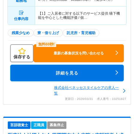
勤務地
【1】ご入居者に対する以下のサービス提供 嚥下機
能を中心とした機能評価 / 個…
仕事内容
残業少なめ
寮・借り上げ
託児所・育児補助
最新の募集状況を問い合わせる
保存する
詳細を見る
株式会社ベネッセスタイルケアの求人一
覧
更新日：2026/03/31 求人番号：10251827
言語聴覚士
正職員
募集停止