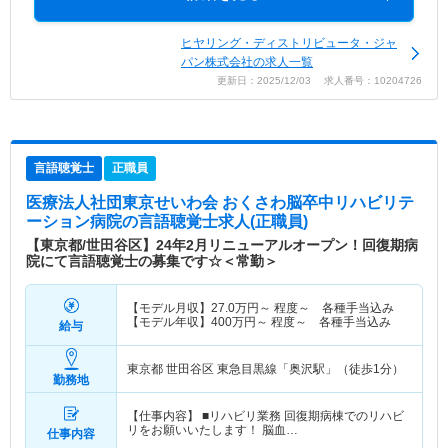
ヒヤリング・ディストリビュータ・ジャ
パン株式会社の求人一覧
更新日：2025/12/03 求人番号：10204726
言語聴覚士
正職員
医療法人社団東京せいわ会 おくさわ脳卒中リハビリテ
ーション病院
の言語聴覚士求人(正職員)
【東京都/世田谷区】24年2月リニューアルオープン！回復期病
院にて言語聴覚士の募集です☆＜常勤＞
【モデル月収】
27.0
万円～
程度～ 各種手当込み
【モデル年収】
400
万円～
程度～ 各種手当込み
給与
東京都 世田谷区
東急目黒線「奥沢駅」（徒歩1分）
勤務地
【仕事内容】 ■リハビリ業務 回復期病棟でのリハビ
リをお願いいたします！ 脳血…
仕事内容