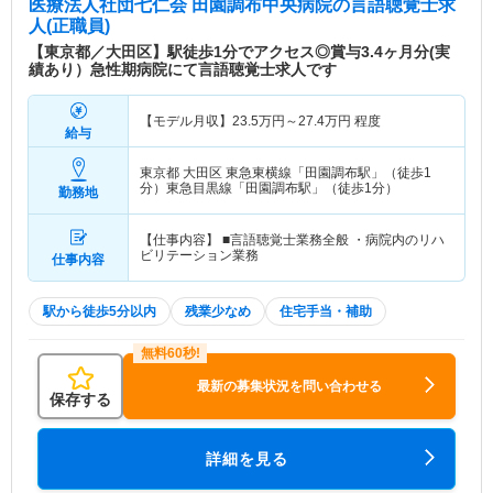
医療法人社団七仁会 田園調布中央病院
の言語聴覚士求
人(正職員)
【東京都／大田区】駅徒歩1分でアクセス◎賞与3.4ヶ月分(実
績あり）急性期病院にて言語聴覚士求人です
【モデル月収】
23.5
万円～
27.4
万円
程度
給与
東京都 大田区
東急東横線「田園調布駅」（徒歩1
分）東急目黒線「田園調布駅」（徒歩1分）
勤務地
【仕事内容】 ■言語聴覚士業務全般 ・病院内のリハ
ビリテーション業務
仕事内容
駅から徒歩5分以内
残業少なめ
住宅手当・補助
最新の募集状況を問い合わせる
保存する
詳細を見る