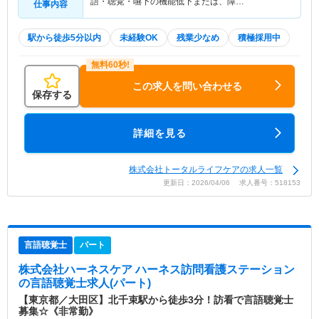
語・聴覚・嚥下の機能低下または、障…
仕事内容
駅から徒歩5分以内
未経験OK
残業少なめ
積極採用中
この求人を問い合わせる
保存する
詳細を見る
株式会社トータルライフケアの求人一覧
更新日：2026/04/06 求人番号：518153
言語聴覚士
パート
株式会社ハーネスケア ハーネス訪問看護ステーション
の言語聴覚士求人(パート)
【東京都／大田区】北千束駅から徒歩3分！訪看で言語聴覚士
募集☆《非常勤》