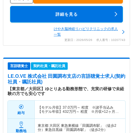
詳細を見る
けやき脳神経リハビリクリニックの求人
一覧
更新日：2026/05/26 求人番号：10207743
言語聴覚士
契約社員・嘱託社員
LE.O.VE 株式会社 田園調布支店
の言語聴覚士求人(契約
社員・嘱託社員)
【東京都／大田区】ゆとりある勤務形態で、充実の研修で未経
験の方でも安心です
【モデル月収】
37.0
万円～
程度 ※諸手当込み
【モデル年収】
432
万円～
程度 ※月収×12ヶ月＋
給与
賞与
東京都 大田区
東急東横線「田園調布駅」（徒歩2
分）東急目黒線「田園調布駅」（徒歩2分）
勤務地