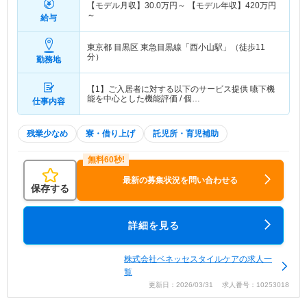
【モデル月収】
30.0
万円～
【モデル年収】
420
万円
～
給与
東京都 目黒区
東急目黒線「西小山駅」（徒歩11
分）
勤務地
【1】ご入居者に対する以下のサービス提供 嚥下機
能を中心とした機能評価 / 個…
仕事内容
残業少なめ
寮・借り上げ
託児所・育児補助
最新の募集状況を問い合わせる
保存する
詳細を見る
株式会社ベネッセスタイルケアの求人一
覧
更新日：2026/03/31 求人番号：10253018