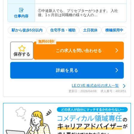
①中途新人でも、プリセプターがつきます。 入社
後、1ヶ月目は同職種の様々な人の…
仕事内容
駅から徒歩5分以内
住宅手当・補助
土日祝休
積極採用中
W
この求人を問い合わせる
保存する
詳細を見る
LE.O.VE 株式会社の求人一覧
更新日：2026/04/08 求人番号：481851