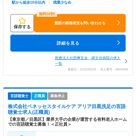
駅から徒歩10分以内
残業少なめ
最新の募集状況を問い合わせる
保存する
詳細を見る
医療法人社団爽玄会 碑文谷病院の求人
一覧
更新日：2025/06/20 求人番号：9840589
言語聴覚士
正職員
募集停止
株式会社ベネッセスタイルケア アリア目黒洗足
の言語
聴覚士求人(正職員)
【東京都／目黒区】業界大手の企業が運営する有料老人ホーム
での言語聴覚士募集！＜正社員＞