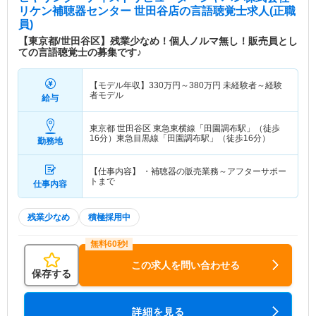
リケン補聴器センター 世田谷店
の言語聴覚士求人(正職
員)
【東京都/世田谷区】残業少なめ！個人ノルマ無し！販売員とし
ての言語聴覚士の募集です♪
【モデル年収】
330
万円～
380
万円
未経験者～経験
者モデル
給与
東京都 世田谷区
東急東横線「田園調布駅」（徒歩
16分）東急目黒線「田園調布駅」（徒歩16分）
勤務地
【仕事内容】 ・補聴器の販売業務～アフターサポー
トまで
仕事内容
残業少なめ
積極採用中
この求人を問い合わせる
保存する
詳細を見る