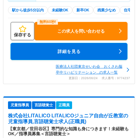
駅から徒歩5分以内
未経験OK
新卒OK
残業少なめ
住宅手
この求人を問い合わせる
保存する
詳細を見る
医療法人社団東京せいわ会 おくさわ脳
卒中リハビリテーション...の求人一覧
更新日：2026/06/24 求人番号：9774237
児童指導員
言語聴覚士
正職員
株式会社LITALICO LITALICOジュニア自由が丘教室
の
児童指導員,言語聴覚士求人(正職員)
【東京都／世田谷区】専門的な知識も身につきます！未経験も
OK／指導員募集＜言語聴覚士＞