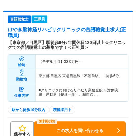
言語聴覚士
正職員
けやき脳神経リハビリクリニック
の言語聴覚士求人(正
職員)
【東京都／目黒区】駅徒歩6分♪年間休日120日以上☆クリニッ
クでの言語聴覚士の募集です！＜正社員＞
【モデル月収】
32.0
万円～
給与
東京都 目黒区
東急目黒線「不動前駅」（徒歩6分）
勤務地
■クリニックにおけるリハビリ業務全般 ※対象疾
患：運動器（整形一般）、脳血管 …
仕事内容
駅から徒歩10分以内
積極採用中
この求人を問い合わせる
保存する