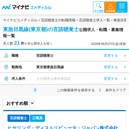
マイナビコメディカル
言語聴覚士の転職情報
言語聴覚士求人一覧
東急目黒
東急目黒線(東京都)の言語聴覚士
公開求人・転職・募集情
報一覧
21
求人数
件
※非公開求人を除く
2026年08月07日(金)更新
職種
言語聴覚士
変更する
勤務地
東京都東急目黒線
変更する
求人条件
その他求人条件未設定
変更する
この検索条件を保存する
条件をクリア
言語聴覚士
正職員
ヒヤリング・ディストリビュータ・ジャパン株式会社