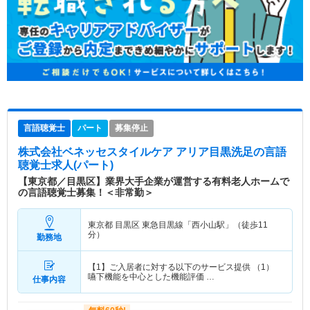
言語聴覚士
パート
募集停止
株式会社ベネッセスタイルケア アリア目黒洗足
の言語
聴覚士求人(パート)
【東京都／目黒区】業界大手企業が運営する有料老人ホームで
の言語聴覚士募集！＜非常勤＞
東京都 目黒区
東急目黒線「西小山駅」（徒歩11
分）
勤務地
【1】ご入居者に対する以下のサービス提供 （1）
嚥下機能を中心とした機能評価 …
仕事内容