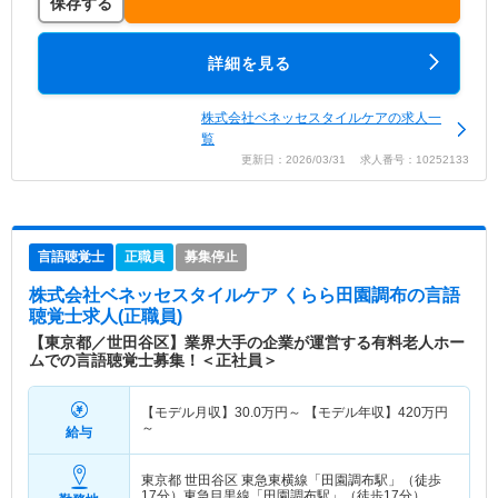
保存する
詳細を見る
株式会社ベネッセスタイルケアの求人一
覧
更新日：2026/03/31 求人番号：10252133
言語聴覚士
正職員
募集停止
株式会社ベネッセスタイルケア くらら田園調布
の言語
聴覚士求人(正職員)
【東京都／世田谷区】業界大手の企業が運営する有料老人ホー
ムでの言語聴覚士募集！＜正社員＞
【モデル月収】
30.0
万円～
【モデル年収】
420
万円
～
給与
東京都 世田谷区
東急東横線「田園調布駅」（徒歩
17分）東急目黒線「田園調布駅」（徒歩17分）