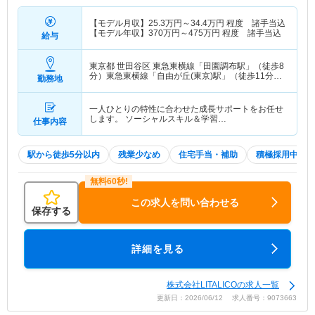
【モデル月収】
25.3
万円～
34.4
万円
程度 諸手当込
【モデル年収】
370
万円～
475
万円
程度 諸手当込
給与
東京都 世田谷区
東急東横線「田園調布駅」（徒歩8
分）東急東横線「自由が丘(東京)駅」（徒歩11分）
勤務地
他
一人ひとりの特性に合わせた成長サポートをお任せ
します。 ソーシャルスキル＆学習…
仕事内容
駅から徒歩5分以内
残業少なめ
住宅手当・補助
積極採用中
この求人を問い合わせる
保存する
詳細を見る
株式会社LITALICOの求人一覧
更新日：2026/06/12 求人番号：9073663