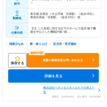
～
給与
東京都 目黒区
ＪＲ山手線「目黒駅」（徒歩19分）
東急目黒線「目黒駅」（徒歩19分） 他
勤務地
【1】ご入居者に対する以下のサービス提供 嚥下機
能を中心とした機能評価 / 個…
仕事内容
残業少なめ
寮・借り上げ
託児所・育児補助
最新の募集状況を問い合わせる
保存する
詳細を見る
株式会社ベネッセスタイルケアの求人一
覧
更新日：2026/04/01 求人番号：10254590