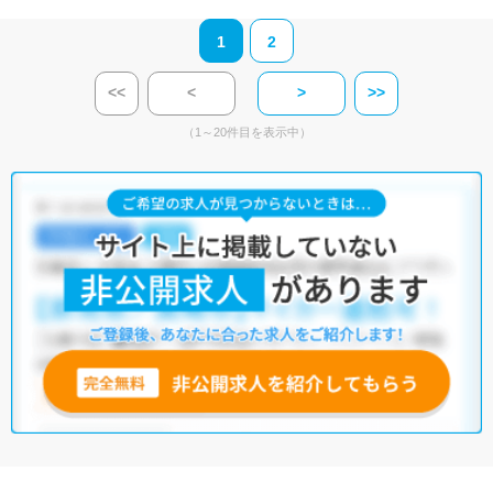
1
2
<<
<
>
>>
（1～20件目を表示中）