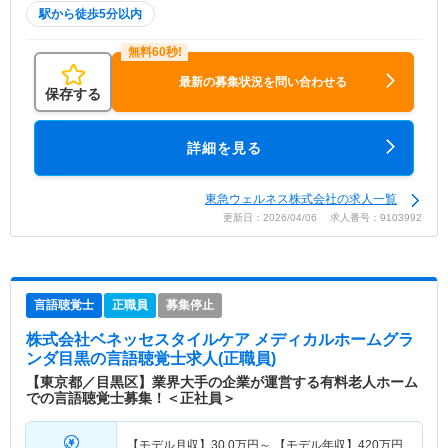
駅から徒歩5分以内
最新の募集状況を問い合わせる
保存する
詳細を見る
東急ウェルネス株式会社の求人一覧
更新日：2026/04/06 求人番号：9103992
言語聴覚士
正職員
募集停止
株式会社ベネッセスタイルケア メディカルホームグラ
ンダ目黒
の言語聴覚士求人(正職員)
【東京都／目黒区】業界大手の企業が運営する有料老人ホーム
での言語聴覚士募集！＜正社員＞
【モデル月収】
30.0
万円～
【モデル年収】
420
万円