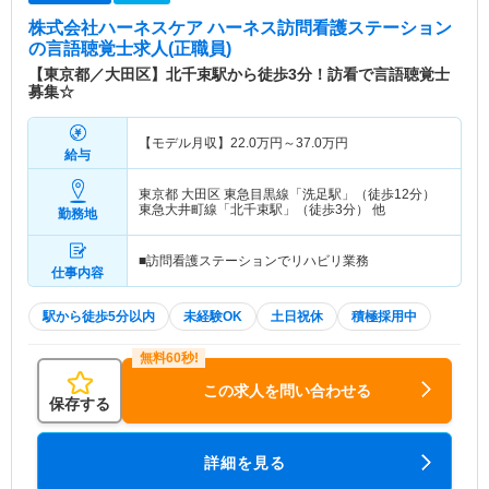
株式会社ハーネスケア ハーネス訪問看護ステーション
の言語聴覚士求人(正職員)
【東京都／大田区】北千束駅から徒歩3分！訪看で言語聴覚士
募集☆
【モデル月収】
22.0
万円～
37.0
万円
給与
東京都 大田区
東急目黒線「洗足駅」（徒歩12分）
東急大井町線「北千束駅」（徒歩3分） 他
勤務地
■訪問看護ステーションでリハビリ業務
仕事内容
駅から徒歩5分以内
未経験OK
土日祝休
積極採用中
この求人を問い合わせる
保存する
詳細を見る