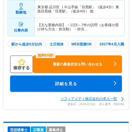
東京都 品川区
ＪＲ山手線「目黒駅」（徒歩4分）東
急目黒線「目黒駅」（徒歩4分） 他
勤務地
【主な業務内容】 ・1日5～7件の訪問（お客様の受
け持ち方法：担当制） ・担当…
仕事内容
駅から徒歩5分以内
土日祝休
WEB面接OK
2027年4月入職可
最新の募集状況を問い合わせる
保存する
詳細を見る
ソフィアメディ株式会社の求人一覧
更新日：2026/07/02 求人番号：585098
言語聴覚士
正職員
募集停止