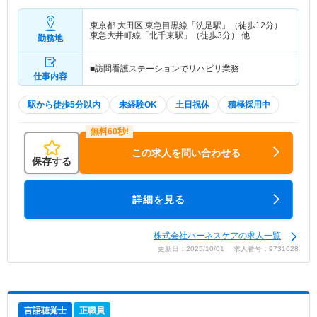
東京都 大田区
東急目黒線「洗足駅」（徒歩12分）
東急大井町線「北千束駅」（徒歩3分） 他
勤務地
■訪問看護ステーションでリハビリ業務
仕事内容
駅から徒歩5分以内
未経験OK
土日祝休
積極採用中
この求人を問い合わせる
保存する
詳細を見る
株式会社ハーネスケアの求人一覧
更新日：2025/10/01 求人番号：9731628
言語聴覚士
正職員