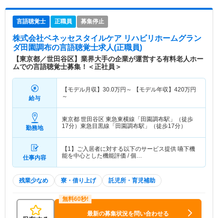
言語聴覚士
正職員
募集停止
株式会社ベネッセスタイルケア リハビリホームグラン
ダ田園調布
の言語聴覚士求人(正職員)
【東京都／世田谷区】業界大手の企業が運営する有料老人ホー
ムでの言語聴覚士募集！＜正社員＞
【モデル月収】
30.0
万円～
【モデル年収】
420
万円
～
給与
東京都 世田谷区
東急東横線「田園調布駅」（徒歩
17分）東急目黒線「田園調布駅」（徒歩17分）
勤務地
【1】ご入居者に対する以下のサービス提供 嚥下機
能を中心とした機能評価 / 個…
仕事内容
残業少なめ
寮・借り上げ
託児所・育児補助
最新の募集状況を問い合わせる