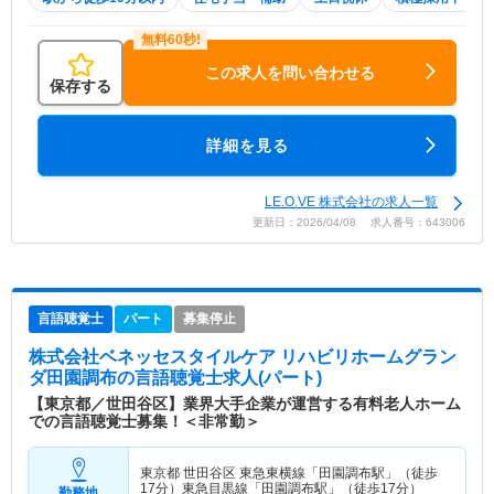
この求人を問い合わせる
保存する
詳細を見る
LE.O.VE 株式会社の求人一覧
更新日：2026/04/08 求人番号：643006
言語聴覚士
パート
募集停止
株式会社ベネッセスタイルケア リハビリホームグラン
ダ田園調布
の言語聴覚士求人(パート)
【東京都／世田谷区】業界大手企業が運営する有料老人ホーム
での言語聴覚士募集！＜非常勤＞
東京都 世田谷区
東急東横線「田園調布駅」（徒歩
17分）東急目黒線「田園調布駅」（徒歩17分）
勤務地