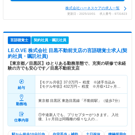
株式会社ハーネスケアの求人一覧
更新日：2025/10/01 求人番号：9731623
言語聴覚士
契約社員・嘱託社員
LE.O.VE 株式会社 目黒不動前支店
の言語聴覚士求人(契
約社員・嘱託社員)
【東京都／目黒区】ゆとりある勤務形態で、充実の研修で未経
験の方でも安心です／目黒不動前支店
【モデル月収】
37.0
万円～
程度 ※諸手当込み
【モデル年収】
432
万円～
程度 ※月収×12ヶ月＋
給与
賞与
東京都 目黒区
東急目黒線「不動前駅」（徒歩7分）
勤務地
①中途新人でも、プリセプターがつきます。 入社
後、1ヶ月目は同職種の様々な人の…
仕事内容
駅から徒歩10分以内
住宅手当・補助
土日祝休
積極採用中