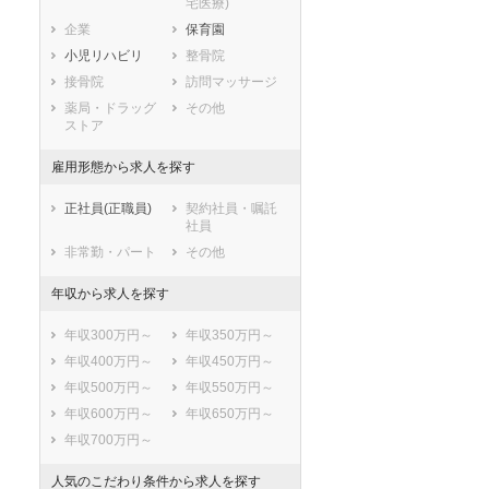
宅医療)
滋賀県
京都府
大阪府
企業
保育園
兵庫県
奈良県
和歌山県
小児リハビリ
整骨院
鳥取県
島根県
岡山県
接骨院
訪問マッサージ
広島県
山口県
徳島県
薬局・ドラッグ
その他
香川県
愛媛県
高知県
ストア
福岡県
佐賀県
長崎県
雇用形態から求人を探す
熊本県
大分県
宮崎県
鹿児島県
沖縄県
正社員(正職員)
契約社員・嘱託
社員
非常勤・パート
その他
年収から求人を探す
年収300万円～
年収350万円～
年収400万円～
年収450万円～
年収500万円～
年収550万円～
年収600万円～
年収650万円～
年収700万円～
人気のこだわり条件から求人を探す