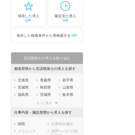
保存した求人
最近見た求人
0件
0件
保存した検索条件から再検索する
0件
言語聴覚士の求人を絞り込む
都道府県から言語聴覚士の求人を探す
北海道
青森県
岩手県
宮城県
秋田県
山形県
福島県
茨城県
栃木県
群馬県
埼玉県
千葉県
もっと見る
東京都
神奈川県
新潟県
仕事内容・施設形態から求人を探す
山梨県
長野県
富山県
石川県
福井県
岐阜県
病院
介護福祉施設
静岡県
愛知県
三重県
クリニック
訪問リハビリ(在