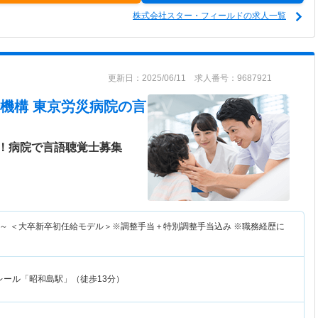
株式会社スター・フィールドの求人一覧
更新日：2025/06/11 求人番号：9687921
機構 東京労災病院
の言
！病院で言語聴覚士募集
～
＜大卒新卒初任給モデル＞※調整手当＋特別調整手当込み ※職務経歴に
レール「昭和島駅」（徒歩13分）