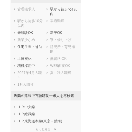
管理職求人
駅から徒歩5分以
内
駅から徒歩10分
車通勤可
以内
未経験OK
新卒OK
残業少なめ
寮・借り上げ
住宅手当・補助
託児所・育児補
助
土日祝休
無資格 OK
積極採用中
WEB面接OK
2027年4月入職
夏～秋入職可
可
1月入職可
近隣の路線で言語聴覚士求人を再検索
セラピスト
セラピスト
ＪＲ中央線
ートダ
世の中の需要の高まりととも
ワークライフバランス重視派
ＪＲ総武線
スト向け
に増加傾向の「介護施設」求
の方へ！なぜ120日が基準？
ＪＲ東海道本線(東京－熱海)
人をご紹介！
数え方も解説
ＪＲ京浜東北線
もっと見る