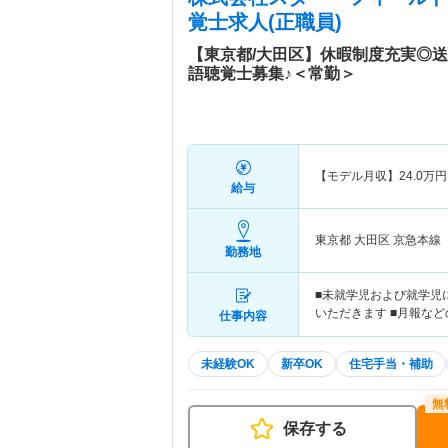
覚士求人(正職員)
【東京都/大田区】休暇制度充実◎
語聴覚士募集♪＜常勤＞
【モデル月収】
24.0
万円
給与
東京都 大田区
京急本線
勤務地
■未就学児および就学児
いただきます ■月報など
仕事内容
未経験OK
新卒OK
住宅手当・補助
保存する