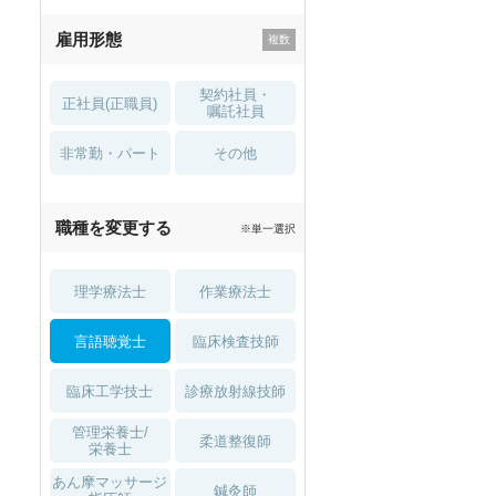
残業少なめ
寮・借り上げ
雇用形態
託児所・
住宅手当・補助
育児補助
契約社員・
正社員(正職員)
土日祝休
無資格 OK
嘱託社員
非常勤・パート
積極採用中
WEB面接OK
その他
2027年4月入職可
夏～秋入職可
職種を変更する
※単一選択
1月入職可
理学療法士
作業療法士
言語聴覚士
臨床検査技師
臨床工学技士
診療放射線技師
管理栄養士/
柔道整復師
栄養士
あん摩マッサージ
鍼灸師