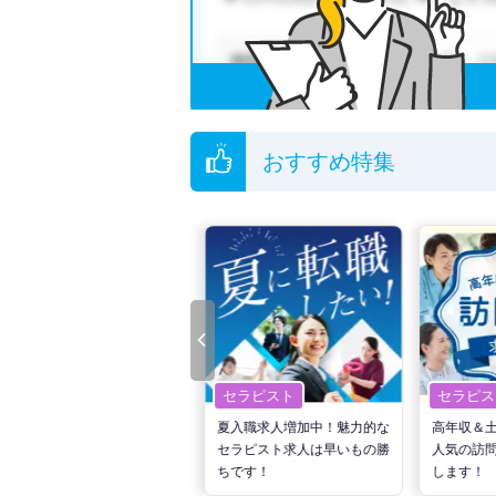
おすすめ特集
セラピスト
セラピスト
セラピス
転職で高収入を狙う！計画的
夏入職求人増加中！魅力的な
高年収＆
な活動でPTの好条件求人を
セラピスト求人は早いもの勝
人気の訪
見つけるには？
ちです！
します！