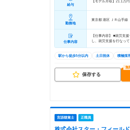
【モデル月収】
21.1
万円
給与
東京都 港区
ＪＲ山手線
勤務地
【仕事内容】 ■就労支
し、就労支援を行なって
仕事内容
駅から徒歩5分以内
土日祝休
積極採
保存する
言語聴覚士
正職員
株式会社スター・フィールド