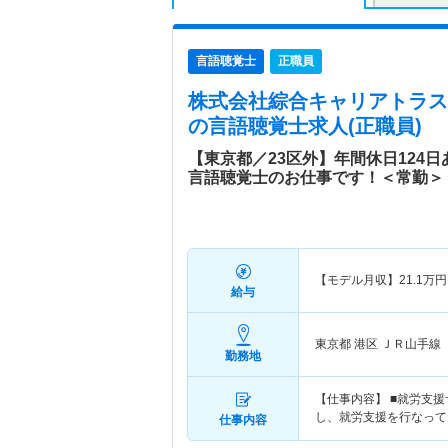
言語聴覚士
正職員
株式会社綜合キャリアトラスト
の言語聴覚士求人(正職員)
【東京都／23区外】年間休日124
言語聴覚士のお仕事です！＜常勤＞
【モデル月収】
21.1
万円
給与
東京都 港区
ＪＲ山手線
勤務地
【仕事内容】 ■就労支
し、就労支援を行なって
仕事内容