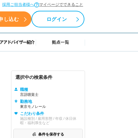
採用ご担当者様へ
マイページでできること
申し込む
ログイン
援情報
キャリアアドバイザー紹介
拠点一覧
選択中の検索条件
職種
言語聴覚士
勤務地
東京モノレール
こだわり条件
施設種別 / 雇用形態 / 年収 / 休日休
暇・福利厚生など
条件を保存する