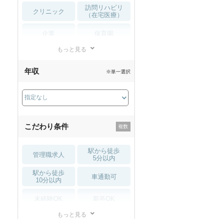
訪問リハビリ
クリニック
（在宅医療）
企業
保育園
もっと見る
小児リハビリ
整骨院
年収
※単一選択
接骨院
訪問マッサージ
薬局・
その他
ドラッグストア
こだわり条件
駅から徒歩
管理職求人
5分以内
駅から徒歩
車通勤可
10分以内
未経験OK
新卒OK
もっと見る