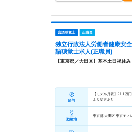
言語聴覚士
正職員
独立行政法人労働者健康安全
語聴覚士求人(正職員)
【東京都／大田区】基本土日祝休み
【モデル月収】
21.1
万円
より変更あり
給与
東京都 大田区
東京モノ
勤務地