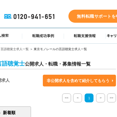
0120-941-651
無料転職サポートを
ド
求人検索
転職成功事例
転職支
言語聴覚士求人一覧
東京モノレールの言語聴覚士求人一覧
言語聴覚士
公開求人・転職・募集情報一覧
開求人
非公開求人を含めて紹介してもらう
<<
<
>
>>
1
新着順