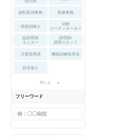
指圧師
調剤薬局事務
医療事務
治験
視能訓練士
コーディネーター
臨床開発
調理師/
モニター
調理スタッフ
児童指導員
機能訓練指導員
胚培養士
閉じる
フリーワード