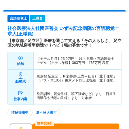
言語聴覚士
正職員
社会医療法人社団医善会 いずみ記念病院
の言語聴覚士
求人(正職員)
【東京都／足立区】医療を通じて支える「その人らしさ」 足立
区の地域密着型病院でリハビリ職の募集です！
【モデル月収】
26.0
万円～
以上 常勤・言語聴覚士
モデル 【モデル年収】
363
万円～
475
万円
程度
給与
東京都 足立区
ＪＲ常磐線(上野－仙台)「北千住駅」
（バス・車10分）東京メトロ日比谷線「北千住駅」
勤務地
（バス・車10分） 他
発声訓練、聴覚訓練、嚥下訓練などにより、日常生
活動作や活動の訓練により、対象者…
仕事内容
積極採用中
夏～秋入職可