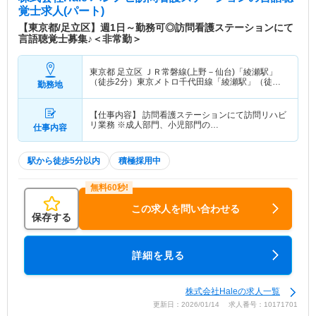
覚士求人(パート)
【東京都/足立区】週1日～勤務可◎訪問看護ステーションにて
言語聴覚士募集♪＜非常勤＞
東京都 足立区
ＪＲ常磐線(上野－仙台)「綾瀬駅」
（徒歩2分）東京メトロ千代田線「綾瀬駅」（徒歩2
勤務地
分） 他
【仕事内容】 訪問看護ステーションにて訪問リハビ
リ業務 ※成人部門、小児部門の…
仕事内容
駅から徒歩5分以内
積極採用中
この求人を問い合わせる
保存する
詳細を見る
株式会社Haleの求人一覧
更新日：2026/01/14 求人番号：10171701