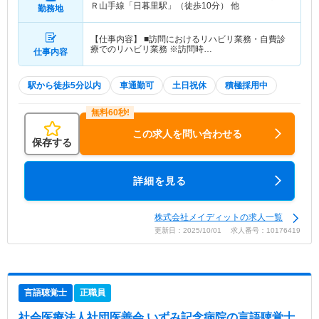
Ｒ山手線「日暮里駅」（徒歩10分） 他
勤務地
【仕事内容】 ■訪問におけるリハビリ業務・自費診
療でのリハビリ業務 ※訪問時…
仕事内容
駅から徒歩5分以内
車通勤可
土日祝休
積極採用中
この求人を問い合わせる
保存する
詳細を見る
株式会社メイディットの求人一覧
更新日：2025/10/01 求人番号：10176419
言語聴覚士
正職員
社会医療法人社団医善会 いずみ記念病院
の言語聴覚士