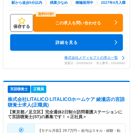
駅から徒歩5分以内
残業少なめ
積極採用中
2027年4月入職可
この求人を問い合わせる
保存する
詳細を見る
株式会社メディセプトの求人一覧
更新日：2026/06/16 求人番号：10245642
言語聴覚士
正職員
株式会社LITALICO LITALICOホームケア 綾瀬店
の言語
聴覚士求人(正職員)
【東京都／足立区】完全週休2日制☆訪問看護ステーションに
て言語聴覚士(ST)の募集です！＜正社員＞
【モデル月収】
29.7
万円～
給与はスキル・経験・転