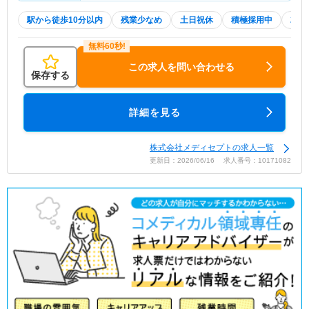
駅から徒歩10分以内
残業少なめ
土日祝休
積極採用中
20
この求人を問い合わせる
保存する
詳細を見る
株式会社メディセプトの求人一覧
更新日：2026/06/16 求人番号：10171082