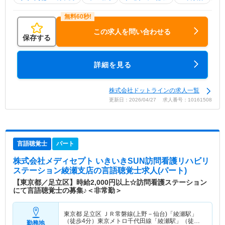
この求人を問い合わせる
保存する
詳細を見る
株式会社ドットラインの求人一覧
更新日：2026/04/27 求人番号：10161508
言語聴覚士
パート
株式会社メディセプト いきいきSUN訪問看護リハビリ
ステーション綾瀬支店
の言語聴覚士求人(パート)
【東京都／足立区】時給2,000円以上☆訪問看護ステーション
にて言語聴覚士の募集♪＜非常勤＞
東京都 足立区
ＪＲ常磐線(上野－仙台)「綾瀬駅」
（徒歩4分）東京メトロ千代田線「綾瀬駅」（徒歩4
勤務地