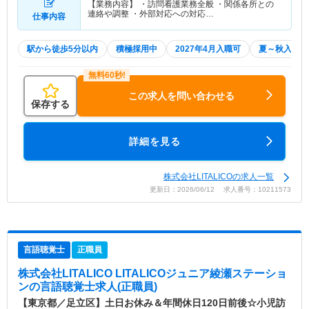
【業務内容】 ・訪問看護業務全般 ・関係各所との
連絡や調整 ・外部対応への対応…
仕事内容
駅から徒歩5分以内
積極採用中
2027年4月入職可
夏～秋入職可
この求人を問い合わせる
保存する
詳細を見る
株式会社LITALICOの求人一覧
更新日：2026/06/12 求人番号：10211573
言語聴覚士
正職員
株式会社LITALICO LITALICOジュニア綾瀬ステーショ
ン
の言語聴覚士求人(正職員)
【東京都／足立区】土日お休み＆年間休日120日前後☆小児訪