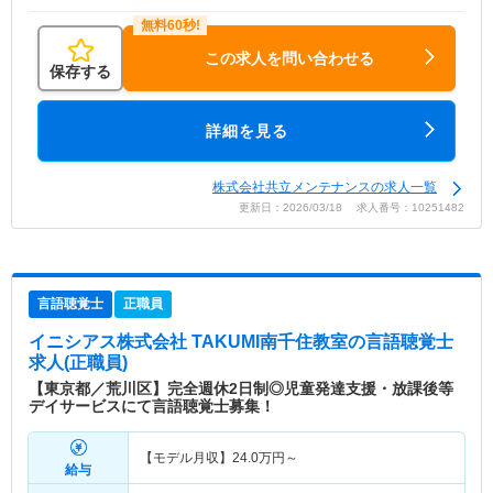
この求人を問い合わせる
保存する
詳細を見る
株式会社共立メンテナンスの求人一覧
更新日：2026/03/18 求人番号：10251482
言語聴覚士
正職員
イニシアス株式会社 TAKUMI南千住教室
の言語聴覚士
求人(正職員)
【東京都／荒川区】完全週休2日制◎児童発達支援・放課後等
デイサービスにて言語聴覚士募集！
【モデル月収】
24.0
万円～
給与