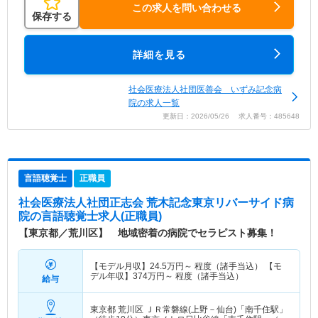
この求人を問い合わせる
保存する
詳細を見る
社会医療法人社団医善会 いずみ記念病
院の求人一覧
更新日：2026/05/26 求人番号：485648
言語聴覚士
正職員
社会医療法人社団正志会 荒木記念東京リバーサイド病
院
の言語聴覚士求人(正職員)
【東京都／荒川区】 地域密着の病院でセラピスト募集！
【モデル月収】
24.5
万円～
程度（諸手当込） 【モ
デル年収】
374
万円～
程度（諸手当込）
給与
東京都 荒川区
ＪＲ常磐線(上野－仙台)「南千住駅」