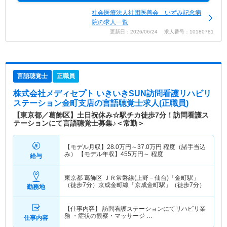
社会医療法人社団医善会 いずみ記念病
院の求人一覧
更新日：2026/06/24 求人番号：10180781
言語聴覚士
正職員
株式会社メディセプト いきいきSUN訪問看護リハビリ
ステーション金町支店
の言語聴覚士求人(正職員)
【東京都／葛飾区】土日祝休み☆駅チカ徒歩7分！訪問看護ス
テーションにて言語聴覚士募集♪＜常勤＞
【モデル月収】
28.0
万円～
37.0
万円
程度（諸手当込
み） 【モデル年収】
455
万円～
程度
給与
東京都 葛飾区
ＪＲ常磐線(上野－仙台)「金町駅」
（徒歩7分）京成金町線「京成金町駅」（徒歩7分）
勤務地
【仕事内容】 訪問看護ステーションにてリハビリ業
務 ・症状の観察・マッサージ …
仕事内容