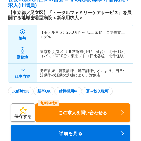
求人(正職員)
【東京都／足立区】『トータルファミリーケアサービス』を展
開する地域密着型病院＜新卒用求人＞
【モデル月収】
26.0
万円～
以上 常勤・言語聴覚士
モデル
給与
東京都 足立区
ＪＲ常磐線(上野－仙台)「北千住駅」
（バス・車10分）東京メトロ日比谷線「北千住駅」
勤務地
（バス・車10分） 他
発声訓練、聴覚訓練、嚥下訓練などにより、日常生
活動作や活動の訓練により、対象者…
仕事内容
未経験OK
新卒OK
積極採用中
夏～秋入職可
この求人を問い合わせる
保存する
詳細を見る