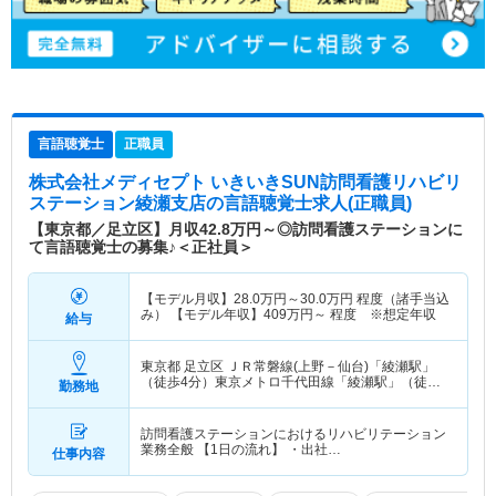
言語聴覚士
正職員
株式会社メディセプト いきいきSUN訪問看護リハビリ
ステーション綾瀬支店
の言語聴覚士求人(正職員)
【東京都／足立区】月収42.8万円～◎訪問看護ステーションに
て言語聴覚士の募集♪＜正社員＞
【モデル月収】
28.0
万円～
30.0
万円
程度（諸手当込
み） 【モデル年収】
409
万円～
程度 ※想定年収
給与
東京都 足立区
ＪＲ常磐線(上野－仙台)「綾瀬駅」
（徒歩4分）東京メトロ千代田線「綾瀬駅」（徒歩4
勤務地
分）
訪問看護ステーションにおけるリハビリテーション
業務全般 【1日の流れ】 ・出社…
仕事内容