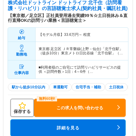
株式会社ドットライン ドットライフ 北千住（訪問看
護・リハビリ）
の言語聴覚士求人(契約社員・嘱託社員)
【東京都／足立区】正社員登用過去実績99％☆土日祝休み＆直
行直帰OKの訪問リハ業務＜言語聴覚士＞
【モデル月収】
33.6
万円～
程度
給与
東京都 足立区
ＪＲ常磐線(上野－仙台)「北千住駅」
（徒歩10分）東京メトロ日比谷線「北千住駅」（徒
勤務地
歩10分） 他
■利用者様のご自宅にて訪問リハビリサービスの提
供 ＜訪問件数＞1日：4～6件（…
仕事内容
駅から徒歩10分以内
車通勤可
住宅手当・補助
土日祝休
積
この求人を問い合わせる
保存する
詳細を見る