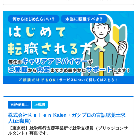
言語聴覚士
正職員
株式会社Ｋａｉｅｎ Kaien・ガクプロ
の言語聴覚士求
人(正職員)
【東京都】就労移行支援事業所で就労支援員（ブリッジコンサ
ルタント）募集です。