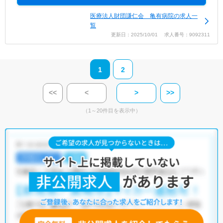
医療法人財団謙仁会 亀有病院の求人一
覧
更新日：2025/10/01 求人番号：9092311
1
2
<<
<
>
>>
（1～20件目を表示中）