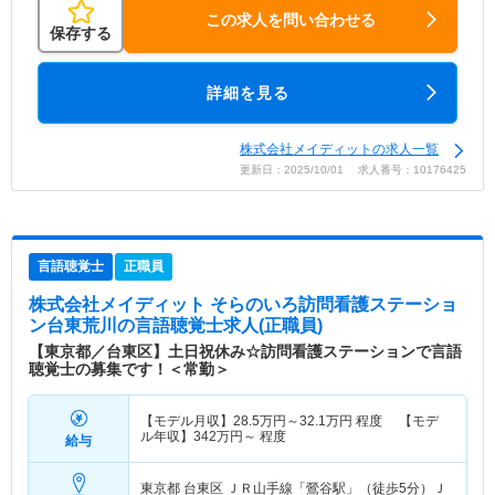
この求人を問い合わせる
保存する
詳細を見る
株式会社メイディットの求人一覧
更新日：2025/10/01 求人番号：10176425
言語聴覚士
正職員
株式会社メイディット そらのいろ訪問看護ステーショ
ン台東荒川
の言語聴覚士求人(正職員)
【東京都／台東区】土日祝休み☆訪問看護ステーションで言語
聴覚士の募集です！＜常勤＞
【モデル月収】
28.5
万円～
32.1
万円
程度 【モデ
ル年収】
342
万円～
程度
給与
東京都 台東区
ＪＲ山手線「鶯谷駅」（徒歩5分）Ｊ