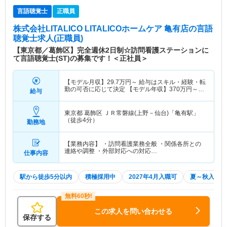
言語聴覚士
正職員
株式会社LITALICO LITALICOホームケア 亀有店
の言語
聴覚士求人(正職員)
【東京都／葛飾区】完全週休2日制☆訪問看護ステーションに
て言語聴覚士(ST)の募集です！＜正社員＞
【モデル月収】
29.7
万円～
給与はスキル・経験・転
勤の可否に応じて決定 【モデル年収】
370
万円～
給与
500
万円
東京都 葛飾区
ＪＲ常磐線(上野－仙台)「亀有駅」
（徒歩4分）
勤務地
【業務内容】 ・訪問看護業務全般 ・関係各所との
連絡や調整 ・外部対応への対応…
仕事内容
駅から徒歩5分以内
積極採用中
2027年4月入職可
夏～秋入職可
この求人を問い合わせる
保存する