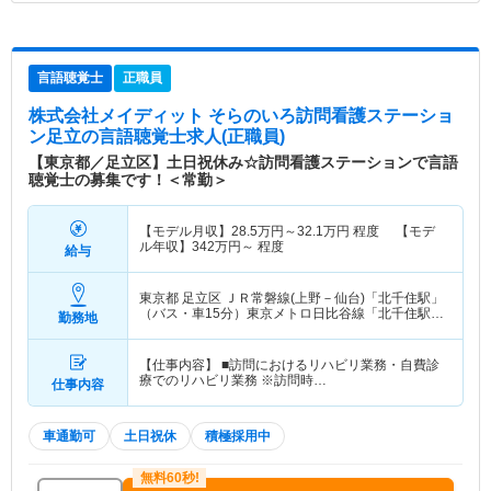
言語聴覚士
正職員
株式会社メイディット そらのいろ訪問看護ステーショ
ン足立
の言語聴覚士求人(正職員)
【東京都／足立区】土日祝休み☆訪問看護ステーションで言語
聴覚士の募集です！＜常勤＞
【モデル月収】
28.5
万円～
32.1
万円
程度 【モデ
ル年収】
342
万円～
程度
給与
東京都 足立区
ＪＲ常磐線(上野－仙台)「北千住駅」
（バス・車15分）東京メトロ日比谷線「北千住駅」
勤務地
（バス・車15分） 他
【仕事内容】 ■訪問におけるリハビリ業務・自費診
療でのリハビリ業務 ※訪問時…
仕事内容
車通勤可
土日祝休
積極採用中