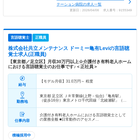
テーション病院の求人一覧
更新日：2026/04/06 求人番号：9155349
言語聴覚士
正職員
株式会社共立メンテナンス ドーミー亀有Levi
の言語聴
覚士求人(正職員)
【東京都／足立区】月収30万円以上☆介護付き有料老人ホーム
における言語聴覚士のお仕事です♪＜正社員＞
【モデル月収】
31.0
万円～
程度
給与
東京都 足立区
ＪＲ常磐線(上野－仙台)「亀有駅」
（徒歩16分）東京メトロ千代田線「北綾瀬駅」（徒
勤務地
歩14分）
介護付き有料老人ホームにおける言語聴覚士として
の業務全般 ■日常動作のアセスメ…
仕事内容
積極採用中