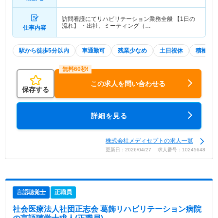
分）
訪問看護にてリハビリテーション業務全般 【1日の
流れ】 ・出社、ミーティング（…
仕事内容
駅から徒歩5分以内
車通勤可
残業少なめ
土日祝休
積極採
この求人を問い合わせる
保存する
詳細を見る
株式会社メディセプトの求人一覧
更新日：2026/04/27 求人番号：10245648
言語聴覚士
正職員
社会医療法人社団正志会 葛飾リハビリテーション病院