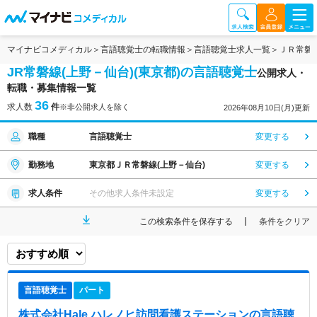
マイナビコメディカル
言語聴覚士の転職情報
言語聴覚士求人一覧
ＪＲ常磐
JR常磐線(上野－仙台)(東京都)の言語聴覚士
公開求人・
転職・募集情報一覧
36
求人数
件
※非公開求人を除く
2026年08月10日(月)更新
職種
言語聴覚士
変更する
勤務地
東京都ＪＲ常磐線(上野－仙台)
変更する
求人条件
その他求人条件未設定
変更する
この検索条件を保存する
条件をクリア
言語聴覚士
パート
株式会社Hale ハレノヒ訪問看護ステーション
の言語聴