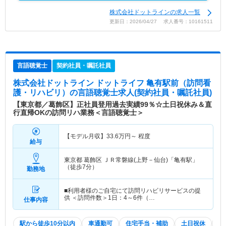
株式会社ドットラインの求人一覧
更新日：2026/04/27 求人番号：10161511
言語聴覚士
契約社員・嘱託社員
株式会社ドットライン ドットライフ 亀有駅前（訪問看
護・リハビリ）
の言語聴覚士求人(契約社員・嘱託社員)
【東京都／葛飾区】正社員登用過去実績99％☆土日祝休み＆直
行直帰OKの訪問リハ業務＜言語聴覚士＞
【モデル月収】
33.6
万円～
程度
給与
東京都 葛飾区
ＪＲ常磐線(上野－仙台)「亀有駅」
（徒歩7分）
勤務地
■利用者様のご自宅にて訪問リハビリサービスの提
供 ＜訪問件数＞1日：4～6件（…
仕事内容
駅から徒歩10分以内
車通勤可
住宅手当・補助
土日祝休
積