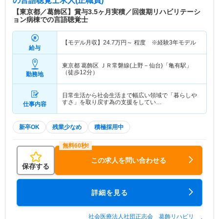
の言語聴覚士求人(正職員)
【東京都／葛飾区】賞与3.5ヶ月実積／回復期リハビリテーシ
ョン病棟での言語聴覚士
【モデル月収】
24.7
万円～
程度 ※経験3年モデル
給与
東京都 葛飾区
ＪＲ常磐線(上野－仙台)「亀有駅」
（徒歩12分）
勤務地
日常生活から社会生活まで幅広い領域で「暮らしや
すさ」を取り戻す為の支援をしてい…
仕事内容
新卒OK
残業少なめ
積極採用中
この求人を問い合わせる
保存する
詳細を見る
社会医療法人社団正志会 葛飾リハビリ