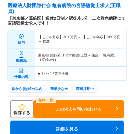
医療法人財団謙仁会 亀有病院
の言語聴覚士求人(正職
員)
【東京都／葛飾区】週休2日制／駅徒歩5分！二次救急病院にて
言語聴覚士求人です！
【モデル月収】
30.0
万円～
【モデル年収】
360
万円
～
程度
給与
東京都 葛飾区
ＪＲ常磐線(上野－仙台)「亀有駅」
（徒歩5分）
勤務地
■リハビリ業務全般
仕事内容
駅から徒歩5分以内
残業少なめ
積極採用中
この求人を問い合わせる
保存する
詳細を見る