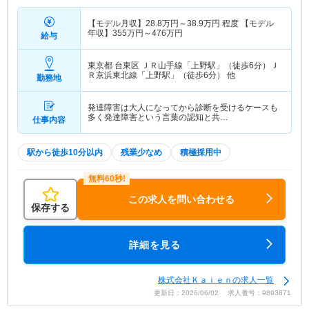
【モデル月収】
28.8
万円～
38.9
万円
程度 【モデル
年収】
355
万円～
476
万円
給与
東京都 台東区
ＪＲ山手線「上野駅」（徒歩6分）Ｊ
Ｒ京浜東北線「上野駅」（徒歩6分） 他
勤務地
発達障害は大人になってから診断を受けるケースも
多く発達障害という言葉の認知と共…
仕事内容
駅から徒歩10分以内
残業少なめ
積極採用中
この求人を問い合わせる
保存する
詳細を見る
株式会社Ｋａｉｅｎの求人一覧
更新日：2026/06/02 求人番号：9893871