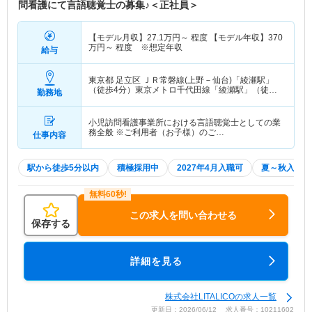
問看護にて言語聴覚士の募集♪＜正社員＞
【モデル月収】
27.1
万円～
程度 【モデル年収】
370
万円～
程度 ※想定年収
給与
東京都 足立区
ＪＲ常磐線(上野－仙台)「綾瀬駅」
（徒歩4分）東京メトロ千代田線「綾瀬駅」（徒歩4
勤務地
分）
小児訪問看護事業所における言語聴覚士としての業
務全般 ※ご利用者（お子様）のご…
仕事内容
駅から徒歩5分以内
積極採用中
2027年4月入職可
夏～秋入職可
この求人を問い合わせる
保存する
詳細を見る
株式会社LITALICOの求人一覧
更新日：2026/06/12 求人番号：10211602