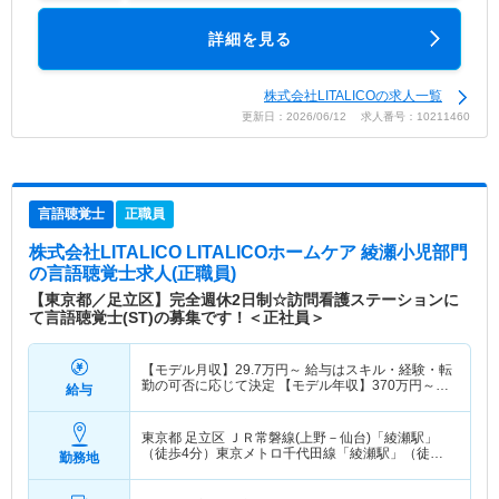
詳細を見る
株式会社LITALICOの求人一覧
更新日：2026/06/12 求人番号：10211460
言語聴覚士
正職員
株式会社LITALICO LITALICOホームケア 綾瀬小児部門
の言語聴覚士求人(正職員)
【東京都／足立区】完全週休2日制☆訪問看護ステーションに
て言語聴覚士(ST)の募集です！＜正社員＞
【モデル月収】
29.7
万円～
給与はスキル・経験・転
勤の可否に応じて決定 【モデル年収】
370
万円～
給与
500
万円
東京都 足立区
ＪＲ常磐線(上野－仙台)「綾瀬駅」
（徒歩4分）東京メトロ千代田線「綾瀬駅」（徒歩4
勤務地
分）