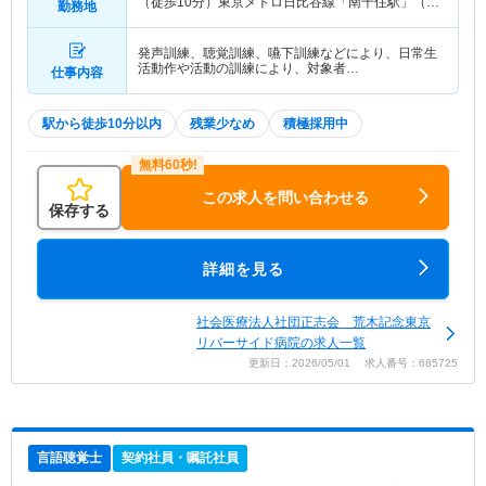
（徒歩10分）東京メトロ日比谷線「南千住駅」（徒
勤務地
歩10分） 他
発声訓練、聴覚訓練、嚥下訓練などにより、日常生
活動作や活動の訓練により、対象者…
仕事内容
駅から徒歩10分以内
残業少なめ
積極採用中
この求人を問い合わせる
保存する
詳細を見る
社会医療法人社団正志会 荒木記念東京
リバーサイド病院の求人一覧
更新日：2026/05/01 求人番号：685725
言語聴覚士
契約社員・嘱託社員