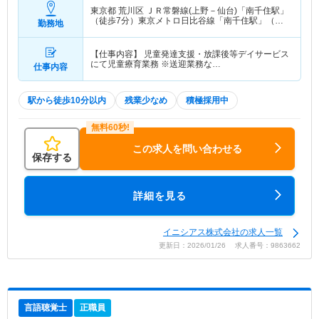
東京都 荒川区
ＪＲ常磐線(上野－仙台)「南千住駅」
（徒歩7分）東京メトロ日比谷線「南千住駅」（徒
勤務地
歩7分） 他
【仕事内容】 児童発達支援・放課後等デイサービス
にて児童療育業務 ※送迎業務な…
仕事内容
駅から徒歩10分以内
残業少なめ
積極採用中
この求人を問い合わせる
保存する
詳細を見る
イニシアス株式会社の求人一覧
更新日：2026/01/26 求人番号：9863662
言語聴覚士
正職員