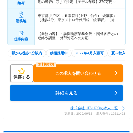
勤の可否に応じて決定 【モデル年収】
370
万円～
給与
500
万円
東京都 足立区
ＪＲ常磐線(上野－仙台)「綾瀬駅」
（徒歩4分）東京メトロ千代田線「綾瀬駅」（徒歩4
勤務地
分）
【業務内容】 ・訪問看護業務全般 ・関係各所との
連絡や調整 ・外部対応への対応…
仕事内容
駅から徒歩5分以内
積極採用中
2027年4月入職可
夏～秋入職可
この求人を問い合わせる
保存する
詳細を見る
株式会社LITALICOの求人一覧
更新日：2026/06/12 求人番号：10211452