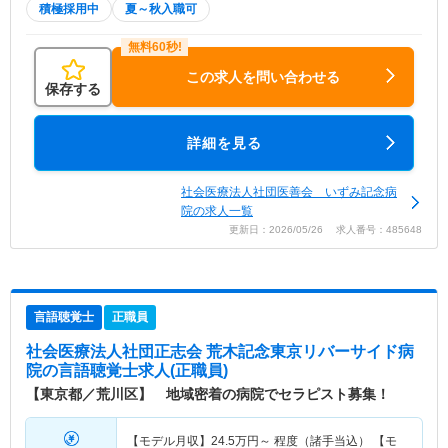
積極採用中
夏～秋入職可
この求人を問い合わせる
保存する
詳細を見る
社会医療法人社団医善会 いずみ記念病
院の求人一覧
更新日：2026/05/26 求人番号：485648
言語聴覚士
正職員
社会医療法人社団正志会 荒木記念東京リバーサイド病
院
の言語聴覚士求人(正職員)
【東京都／荒川区】 地域密着の病院でセラピスト募集！
【モデル月収】
24.5
万円～
程度（諸手当込） 【モ