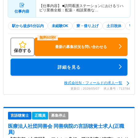
【仕事内容】 ■訪問看護ステーションにおけるリハ
ビリ業務全般：配薬・相談業務な…
仕事内容
駅から徒歩5分以内
未経験OK
寮・借り上げ
土日祝休
WE
最新の募集状況を問い合わせる
保存する
詳細を見る
株式会社N・フィールドの求人一覧
更新日：2026/05/07 求人番号：713784
言語聴覚士
正職員
募集停止
医療法人社団同善会 同善病院
の言語聴覚士求人(正職
員)