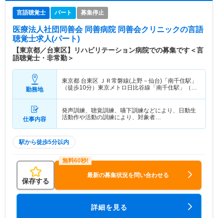
言語聴覚士
パート
募集停止
医療法人社団同善会 同善病院 同善会クリニック
の言語
聴覚士求人(パート)
【東京都／台東区】リハビリテーション病院での募集です＜言
語聴覚士・非常勤＞
東京都 台東区
ＪＲ常磐線(上野－仙台)「南千住駅」
（徒歩10分）東京メトロ日比谷線「南千住駅」（徒
勤務地
歩10分） 他
発声訓練、聴覚訓練、嚥下訓練などにより、日動生
活動作や活動の訓練により、対象者…
仕事内容
駅から徒歩5分以内
最新の募集状況を問い合わせる
保存する
詳細を見る