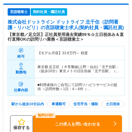
言語聴覚士
契約社員・嘱託社員
株式会社ドットライン ドットライフ 北千住（訪問看
護・リハビリ）
の言語聴覚士求人(契約社員・嘱託社員)
【東京都／足立区】正社員登用過去実績99％☆土日祝休み＆直
行直帰OKの訪問リハ業務＜言語聴覚士＞
【モデル月収】
33.6
万円～
程度
給与
東京都 足立区
ＪＲ常磐線(上野－仙台)「北千住駅」
（徒歩10分）東京メトロ日比谷線「北千住駅」（徒
勤務地
歩10分） 他
■利用者様のご自宅にて訪問リハビリサービスの提
供 ＜訪問件数＞1日：4～6件（…
仕事内容
駅から徒歩10分以内
車通勤可
住宅手当・補助
土日祝休
積
この求人を問い合わせる
保存する