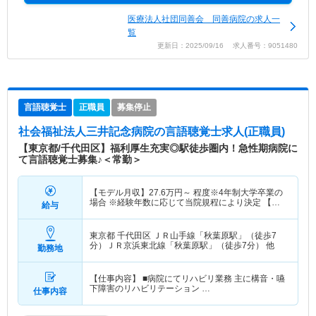
医療法人社団同善会 同善病院の求人一
覧
更新日：2025/09/16 求人番号：9051480
言語聴覚士
正職員
募集停止
社会福祉法人三井記念病院
の言語聴覚士求人(正職員)
【東京都/千代田区】福利厚生充実◎駅徒歩圏内！急性期病院に
て言語聴覚士募集♪＜常勤＞
【モデル月収】
27.6
万円～
程度※4年制大学卒業の
場合 ※経験年数に応じて当院規程により決定 【モ
給与
デル年収】
488
万円～
程度※4年制大学卒業の場合
※経験年数に応じて当院規程により決定
東京都 千代田区
ＪＲ山手線「秋葉原駅」（徒歩7
分）ＪＲ京浜東北線「秋葉原駅」（徒歩7分） 他
勤務地
【仕事内容】 ■病院にてリハビリ業務 主に構音・嚥
下障害のリハビリテーション …
仕事内容