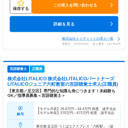
この求人を問い合わせる
保存する
詳細を見る
株式会社メイディットの求人一覧
更新日：2025/10/01 求人番号：10176425
言語聴覚士
正職員
株式会社LITALICO 株式会社LITALICOパートナーズ
LITALICOジュニア六町教室
の言語聴覚士求人(正職員)
【東京都／足立区】専門的な知識も身につきます！未経験も
OK／指導員募集＜言語聴覚士＞
【モデル月収】
26.8
万円～
34.4
万円
程度 諸手当込
【モデル年収】
370
万円～
475
万円
程度 諸手当込
給与
東京都 足立区
つくばエクスプレス「六町駅」（徒