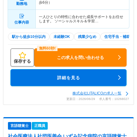
歩6分）
勤務地
一人ひとりの特性に合わせた成長サポートをお任せ
します。 ソーシャルスキル＆学習…
仕事内容
駅から徒歩10分以内
未経験OK
残業少なめ
住宅手当・補助
この求人を問い合わせる
保存する
詳細を見る
株式会社LITALICOの求人一覧
更新日：2026/06/29 求人番号：10268027
言語聴覚士
正職員
社会医療法人社団医善会 いずみ記念病院
の言語聴覚士