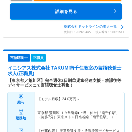
詳細を見る
株式会社ドットラインの求人一覧
更新日：2026/04/27 求人番号：10161511
言語聴覚士
正職員
イニシアス株式会社 TAKUMI南千住教室
の言語聴覚士
求人(正職員)
【東京都／荒川区】完全週休2日制◎児童発達支援・放課後等
デイサービスにて言語聴覚士募集！
【モデル月収】
24.0
万円～
給与
東京都 荒川区
ＪＲ常磐線(上野－仙台)「南千住駅」
（徒歩7分）東京メトロ日比谷線「南千住駅」（徒
勤務地
歩7分） 他
【仕事内容】 児童発達支援・放課後等デイサービス