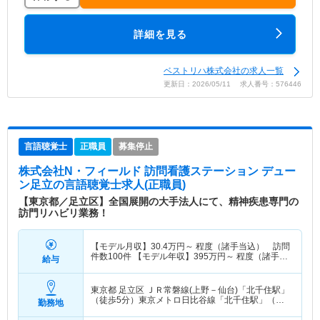
詳細を見る
ベストリハ株式会社の求人一覧
更新日：2026/05/11 求人番号：576446
言語聴覚士
正職員
募集停止
株式会社N・フィールド 訪問看護ステーション デュー
ン足立
の言語聴覚士求人(正職員)
【東京都／足立区】全国展開の大手法人にて、精神疾患専門の
訪門リハビリ業務！
【モデル月収】
30.4
万円～
程度（諸手当込） 訪問
件数100件 【モデル年収】
395
万円～
程度（諸手当
給与
込）
東京都 足立区
ＪＲ常磐線(上野－仙台)「北千住駅」
（徒歩5分）東京メトロ日比谷線「北千住駅」（徒
勤務地
歩5分） 他