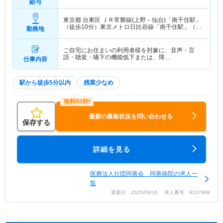
給与
東京都 台東区
ＪＲ常磐線(上野－仙台)「南千住駅」
（徒歩10分）東京メトロ日比谷線「南千住駅」（徒
勤務地
歩10分） 他
ご自宅にお住まいの利用者様を対象に、音声・言
語・聴覚・嚥下の機能低下または、障…
仕事内容
駅から徒歩5分以内
残業少なめ
最新の募集状況を問い合わせる
保存する
詳細を見る
医療法人社団同善会 同善病院の求人一
覧
更新日：2025/09/16 求人番号：9107969