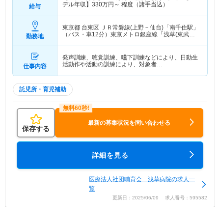
デル年収】
330
万円～
程度（諸手当込）
給与
東京都 台東区
ＪＲ常磐線(上野－仙台)「南千住駅」
（バス・車12分）東京メトロ銀座線「浅草(東武・
勤務地
都営・メトロ)駅」（バス・車7分） 他
発声訓練、聴覚訓練、嚥下訓練などにより、日動生
活動作や活動の訓練により、対象者…
仕事内容
託児所・育児補助
最新の募集状況を問い合わせる
保存する
詳細を見る
医療法人社団哺育会 浅草病院の求人一
覧
更新日：2025/06/09 求人番号：595582