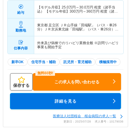
【モデル月収】
25.0
万円～
30.0
万円
程度（諸手当
込） 【モデル年収】
300
万円～
360
万円
程度（諸手
給与
当込）
東京都 足立区
ＪＲ山手線「田端駅」（バス・車26
分）ＪＲ京浜東北線「田端駅」（バス・車26分）
勤務地
他
外来及び病棟でのリハビリ業務全般 ※訪問リハビリ
事業も開始予定
仕事内容
新卒OK
住宅手当・補助
託児所・育児補助
積極採用中
この求人を問い合わせる
保存する
詳細を見る
医療法人社団桜会 桜会病院の求人一覧
更新日：2025/07/28 求人番号：10179036