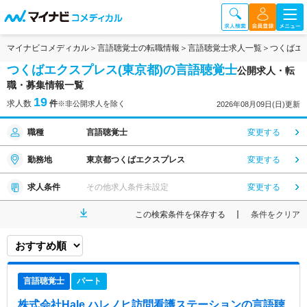
マイナビコメディカル
言語聴覚士の転職情報
言語聴覚士求人一覧
つくばエ
つくばエクスプレス(東京都)の言語聴覚士
公開求人・転
職・募集情報一覧
19
求人数
件
※非公開求人を除く
2026年08月09日(日)更新
職種
言語聴覚士
変更する
勤務地
東京都つくばエクスプレス
変更する
求人条件
その他求人条件未設定
変更する
この検索条件を保存する
条件をクリア
言語聴覚士
パート
株式会社Hale ハレノヒ訪問看護ステーション
の言語聴