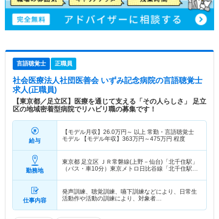
言語聴覚士
正職員
社会医療法人社団医善会 いずみ記念病院
の言語聴覚士
求人(正職員)
【東京都／足立区】医療を通じて支える「その人らしさ」 足立
区の地域密着型病院でリハビリ職の募集です！
【モデル月収】
26.0
万円～
以上 常勤・言語聴覚士
モデル 【モデル年収】
363
万円～
475
万円
程度
給与
東京都 足立区
ＪＲ常磐線(上野－仙台)「北千住駅」
（バス・車10分）東京メトロ日比谷線「北千住駅」
勤務地
（バス・車10分） 他
発声訓練、聴覚訓練、嚥下訓練などにより、日常生
活動作や活動の訓練により、対象者…
仕事内容