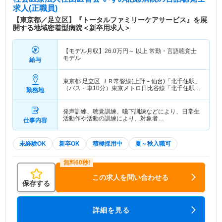
求人(正職員)
【東京都／足立区】『トータルファミリーケアサービス』を展
開する地域密着型病院＜新卒用求人＞
【モデル月収】
26.0
万円～
以上 常勤・言語聴覚士
モデル
給与
東京都 足立区
ＪＲ常磐線(上野－仙台)「北千住駅」
（バス・車10分）東京メトロ日比谷線「北千住駅」
勤務地
（バス・車10分） 他
発声訓練、聴覚訓練、嚥下訓練などにより、日常生
活動作や活動の訓練により、対象者…
仕事内容
未経験OK
新卒OK
積極採用中
夏～秋入職可
この求人を問い合わせる
保存する
詳細を見る