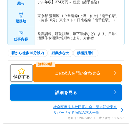
デル年収】
374
万円～
程度（諸手当込）
給与
東京都 荒川区
ＪＲ常磐線(上野－仙台)「南千住駅」
（徒歩10分）東京メトロ日比谷線「南千住駅」（徒
勤務地
歩10分） 他
発声訓練、聴覚訓練、嚥下訓練などにより、日常生
活動作や活動の訓練により、対象者…
仕事内容
駅から徒歩10分以内
残業少なめ
積極採用中
この求人を問い合わせる
保存する
詳細を見る
社会医療法人社団正志会 荒木記念東京
リバーサイド病院の求人一覧
更新日：2026/05/01 求人番号：685725