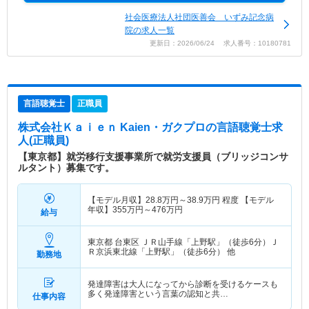
社会医療法人社団医善会 いずみ記念病
院の求人一覧
更新日：2026/06/24 求人番号：10180781
言語聴覚士
正職員
株式会社Ｋａｉｅｎ Kaien・ガクプロ
の言語聴覚士求
人(正職員)
【東京都】就労移行支援事業所で就労支援員（ブリッジコンサ
ルタント）募集です。
【モデル月収】
28.8
万円～
38.9
万円
程度 【モデル
年収】
355
万円～
476
万円
給与
東京都 台東区
ＪＲ山手線「上野駅」（徒歩6分）Ｊ
Ｒ京浜東北線「上野駅」（徒歩6分） 他
勤務地
発達障害は大人になってから診断を受けるケースも
多く発達障害という言葉の認知と共…
仕事内容