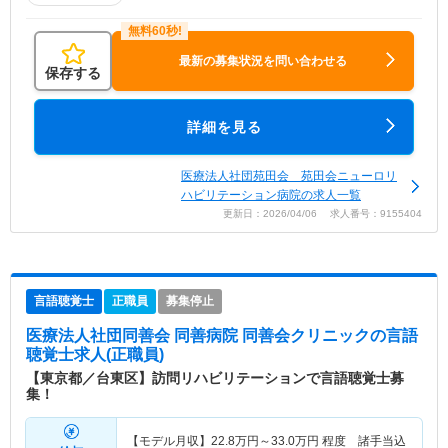
最新の募集状況を問い合わせる
保存する
詳細を見る
医療法人社団苑田会 苑田会ニューロリ
ハビリテーション病院の求人一覧
更新日：2026/04/06 求人番号：9155404
言語聴覚士
正職員
募集停止
医療法人社団同善会 同善病院 同善会クリニック
の言語
聴覚士求人(正職員)
【東京都／台東区】訪問リハビリテーションで言語聴覚士募
集！
【モデル月収】
22.8
万円～
33.0
万円
程度 諸手当込