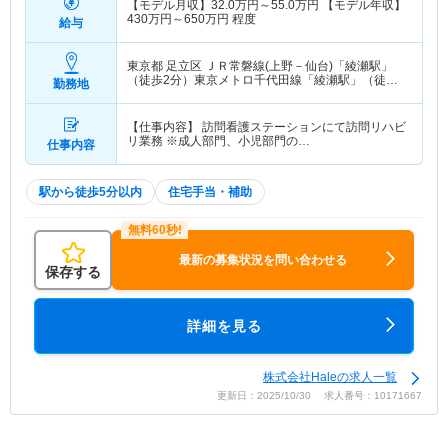
【モデル月収】
32.0
万円～
55.0
万円
【モデル年収】
430
万円～
650
万円
程度
給与
東京都 足立区
ＪＲ常磐線(上野－仙台)「綾瀬駅」
（徒歩2分）東京メトロ千代田線「綾瀬駅」（徒歩2
勤務地
分） 他
【仕事内容】 訪問看護ステーションにて訪問リハビ
リ業務 ※成人部門、小児部門の…
仕事内容
駅から徒歩5分以内
住宅手当・補助
最新の募集状況を問い合わせる
保存する
詳細を見る
株式会社Haleの求人一覧
更新日：2025/10/30 求人番号：10171667