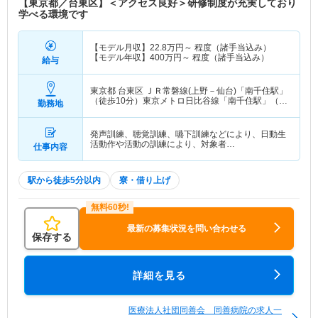
【東京都／台東区】＜アクセス良好＞研修制度が充実しており
学べる環境です
【モデル月収】
22.8
万円～
程度（諸手当込み）
【モデル年収】
400
万円～
程度（諸手当込み）
給与
東京都 台東区
ＪＲ常磐線(上野－仙台)「南千住駅」
（徒歩10分）東京メトロ日比谷線「南千住駅」（徒
勤務地
歩10分） 他
発声訓練、聴覚訓練、嚥下訓練などにより、日動生
活動作や活動の訓練により、対象者…
仕事内容
駅から徒歩5分以内
寮・借り上げ
最新の募集状況を問い合わせる
保存する
詳細を見る
医療法人社団同善会 同善病院の求人一