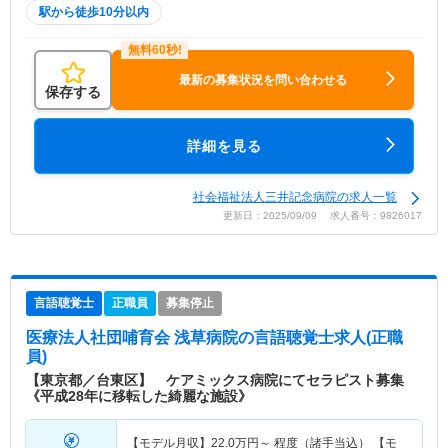
駅から徒歩10分以内
最新の募集状況を問い合わせる
保存する
詳細を見る
社会福祉法人三井記念病院の求人一覧
更新日：2025/09/09 求人番号：9826017
言語聴覚士
正職員
募集停止
医療法人社団哺育会 浅草病院
の言語聴覚士求人(正職
員)
【東京都／台東区】 ケアミックス病院にてセラピスト募集
《平成28年に移転した綺麗な施設》
【モデル月収】
22.0
万円～
程度（諸手当込） 【モ