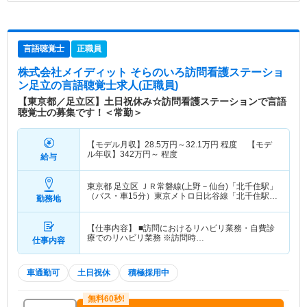
言語聴覚士
正職員
株式会社メイディット そらのいろ訪問看護ステーショ
ン足立
の言語聴覚士求人(正職員)
【東京都／足立区】土日祝休み☆訪問看護ステーションで言語
聴覚士の募集です！＜常勤＞
【モデル月収】
28.5
万円～
32.1
万円
程度 【モデ
ル年収】
342
万円～
程度
給与
東京都 足立区
ＪＲ常磐線(上野－仙台)「北千住駅」
（バス・車15分）東京メトロ日比谷線「北千住駅」
勤務地
（バス・車15分） 他
【仕事内容】 ■訪問におけるリハビリ業務・自費診
療でのリハビリ業務 ※訪問時…
仕事内容
車通勤可
土日祝休
積極採用中