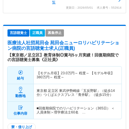
覧
更新日：2026/05/01 求人番号：552914
言語聴覚士
正職員
募集停止
医療法人社団苑田会 苑田会ニューロリハビリテーショ
ン病院
の言語聴覚士求人(正職員)
【東京都／足立区】教育体制◎賞与5ヶ月実績！回復期病院で
の言語聴覚士募集《正社員》
【モデル月収】
23.0
万円～
程度～ 【モデル年収】
380
万円～
程度～
給与
東京都 足立区
東武伊勢崎線「五反野駅」（徒歩14
分）つくばエクスプレス「青井駅」（徒歩15分）
勤務地
■回復期病院でのリハビリテーション（365日） ＜
人員体制＞理学療法士60名 …
仕事内容
寮・借り上げ