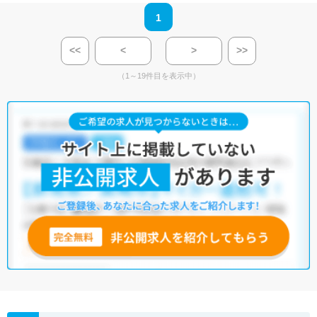
1
<<
<
>
>>
（1～19件目を表示中）