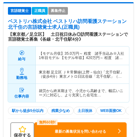
言語聴覚士
正職員
募集停止
ベストリハ株式会社 ベストリハ訪問看護ステーション
北千住
の言語聴覚士求人(正職員)
【東京都／足立区】 土日祝日休み◎訪問看護ステーションで
言語聴覚士募集《各線・北千住駅4分》
【モデル月収】
35.0
万円～
程度 諸手当込み※入社
1年目モデル 【モデル年収】
420
万円～
程度 諸手
給与
当込み※入社1年目モデル
東京都 足立区
ＪＲ常磐線(上野－仙台)「北千住駅」
（徒歩4分）東京メトロ日比谷線「北千住駅」（徒
勤務地
歩4分） 他
就労から終末期まで、小児から高齢まで、幅広いニ
ーズに対応し、より充実した在宅生…
仕事内容
駅から徒歩5分以内
残業少なめ
土日祝休
WEB面接OK
夏～
最新の募集状況を問い合わせる
保存する