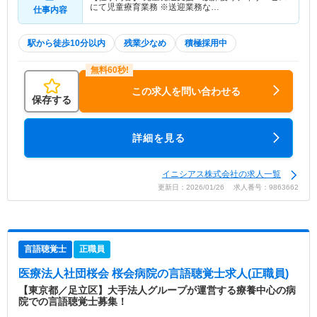
にて児童療育業務 ※送迎業務な…
仕事内容
駅から徒歩10分以内
残業少なめ
積極採用中
この求人を問い合わせる
保存する
詳細を見る
イニシアス株式会社の求人一覧
更新日：2026/01/26 求人番号：9863662
言語聴覚士
正職員
医療法人社団桜会 桜会病院
の言語聴覚士求人(正職員)
【東京都／足立区】大手法人グループが運営する療養中心の病
院での言語聴覚士募集！