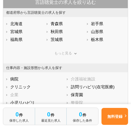
言語聴覚士の求人を絞り込む
都道府県から言語聴覚士の求人を探す
北海道
青森県
岩手県
宮城県
秋田県
山形県
福島県
茨城県
栃木県
群馬県
埼玉県
千葉県
もっと見る
東京都
神奈川県
新潟県
山梨県
長野県
富山県
仕事内容・施設形態から求人を探す
石川県
福井県
岐阜県
静岡県
病院
愛知県
介護福祉施設
三重県
滋賀県
クリニック
京都府
訪問リハビリ(在宅医療)
大阪府
兵庫県
企業
奈良県
保育園
和歌山県
鳥取県
小児リハビリ
島根県
整骨院
岡山県
広島県
接骨院
山口県
訪問マッサージ
徳島県
0
0
0
件
件
件
無料登録
香川県
薬局・ドラッグストア
愛媛県
その他
高知県
保存した求人
最近見た求人
保存した条件
福岡県
佐賀県
長崎県
雇用形態から求人を探す