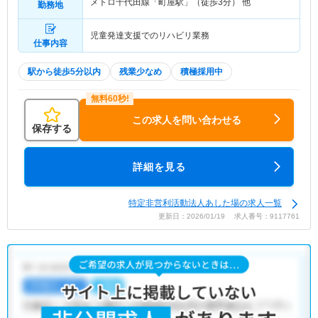
メトロ千代田線「町屋駅」（徒歩3分） 他
勤務地
児童発達支援でのリハビリ業務
仕事内容
駅から徒歩5分以内
残業少なめ
積極採用中
この求人を問い合わせる
保存する
詳細を見る
特定非営利活動法人あした場の求人一覧
更新日：2026/01/19 求人番号：9117761