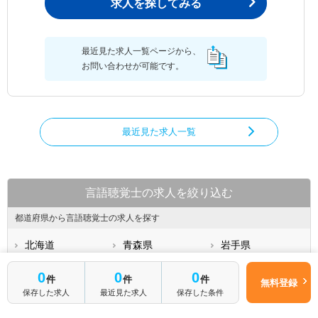
求人を探してみる
最近見た求人一覧ページから、
お問い合わせが可能です。
最近見た求人一覧
言語聴覚士の求人を絞り込む
都道府県から言語聴覚士の求人を探す
北海道
青森県
岩手県
宮城県
秋田県
山形県
0
0
0
件
件
件
無料登録
福島県
茨城県
栃木県
保存した求人
最近見た求人
保存した条件
群馬県
埼玉県
千葉県
もっと見る