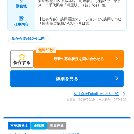
東京都 荒川区
京成本線「町屋駅」（徒歩5分）東京
メトロ千代田線「町屋駅」（徒歩5分） 他
勤務地
【仕事内容】 訪問看護ステーションにて訪問リハビ
リ業務 ※ご依頼がないうちは営…
仕事内容
駅から徒歩10分以内
最新の募集状況を問い合わせる
保存する
詳細を見る
株式会社Fukuikuの求人一覧
更新日：2026/05/19 求人番号：9774369
言語聴覚士
正職員
募集停止