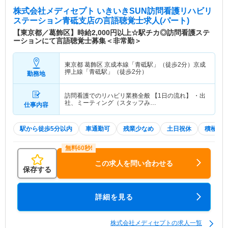
株式会社メディセプト いきいきSUN訪問看護リハビリ
ステーション青砥支店
の言語聴覚士求人(パート)
【東京都／葛飾区】時給2,000円以上☆駅チカ◎訪問看護ステ
ーションにて言語聴覚士募集＜非常勤＞
東京都 葛飾区
京成本線「青砥駅」（徒歩2分）京成
押上線「青砥駅」（徒歩2分）
勤務地
訪問看護でのリハビリ業務全般 【1日の流れ】 ・出
社、ミーティング（スタッフみ…
仕事内容
駅から徒歩5分以内
車通勤可
残業少なめ
土日祝休
積極採
この求人を問い合わせる
保存する
詳細を見る
株式会社メディセプトの求人一覧