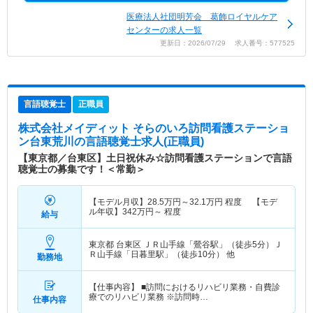
医療法人社団明芳会 葛飾ロイヤルケア
センターの求人一覧
更新日：2026/07/29 求人番号：577525
言語聴覚士
正職員
株式会社メイディット そらのいろ訪問看護ステーショ
ン台東荒川
の言語聴覚士求人(正職員)
【東京都／台東区】土日祝休み☆訪問看護ステーションで言語
聴覚士の募集です！＜常勤＞
【モデル月収】
28.5
万円～
32.1
万円
程度 【モデ
ル年収】
342
万円～
程度
給与
東京都 台東区
ＪＲ山手線「鶯谷駅」（徒歩5分）Ｊ
Ｒ山手線「日暮里駅」（徒歩10分） 他
勤務地
【仕事内容】 ■訪問におけるリハビリ業務・自費診
療でのリハビリ業務 ※訪問時…
仕事内容