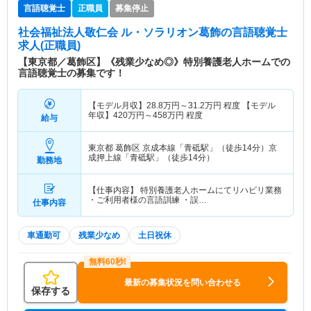
言語聴覚士
正職員
募集停止
社会福祉法人敬仁会 ル・ソラリオン葛飾
の言語聴覚士
求人(正職員)
【東京都／葛飾区】《残業少なめ◎》特別養護老人ホームでの
言語聴覚士の募集です！
【モデル月収】
28.8
万円～
31.2
万円
程度 【モデル
年収】
420
万円～
458
万円
程度
給与
東京都 葛飾区
京成本線「青砥駅」（徒歩14分）京
成押上線「青砥駅」（徒歩14分）
勤務地
【仕事内容】 特別養護老人ホームにてリハビリ業務
・ご利用者様の言語訓練 ・誤…
仕事内容
車通勤可
残業少なめ
土日祝休
最新の募集状況を問い合わせる
保存する