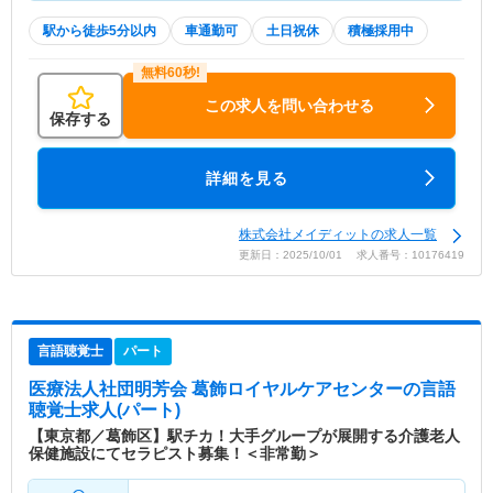
駅から徒歩5分以内
車通勤可
土日祝休
積極採用中
この求人を問い合わせる
保存する
詳細を見る
株式会社メイディットの求人一覧
更新日：2025/10/01 求人番号：10176419
言語聴覚士
パート
医療法人社団明芳会 葛飾ロイヤルケアセンター
の言語
聴覚士求人(パート)
【東京都／葛飾区】駅チカ！大手グループが展開する介護老人
保健施設にてセラピスト募集！＜非常勤＞