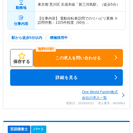
東京都 荒川区
京成本線「新三河島駅」（徒歩5分）
勤務地
【仕事内容】 電動自転車訪問でのリハビリ業務 ※
訪問件数：1日5件程度（60分…
仕事内容
駅から徒歩5分以内
積極採用中
この求人を問い合わせる
保存する
詳細を見る
One World Family株式
会社の求人一覧
更新日：2026/05/21 求人番号：9828861
言語聴覚士
パート