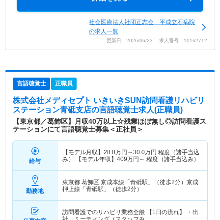
社会医療法人社団正志会 平成立石病院
の求人一覧
更新日：2026/06/23 求人番号：10162712
言語聴覚士
正職員
株式会社メディセプト いきいきSUN訪問看護リハビリ
ステーション青砥支店
の言語聴覚士求人(正職員)
【東京都／葛飾区】月収40万以上☆残業ほぼ無し◎訪問看護ス
テーションにて言語聴覚士募集＜正社員＞
【モデル月収】
28.0
万円～
30.0
万円
程度（諸手当込
み） 【モデル年収】
409
万円～
程度（諸手当込み）
給与
東京都 葛飾区
京成本線「青砥駅」（徒歩2分）京成
押上線「青砥駅」（徒歩2分）
勤務地
訪問看護でのリハビリ業務全般 【1日の流れ】 ・出
社、ミーティング（スタッフみ…