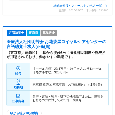
株式会社N・フィールドの求人一覧
更新日：2026/05/07 求人番号：713785
言語聴覚士
正職員
募集停止
医療法人社団明芳会 お花茶屋ロイヤルケアセンター
の
言語聴覚士求人(正職員)
【東京都／葛飾区】 駅から徒歩8分！昼食補助制度や託児所
が用意されており、働きやすい職場です。
【モデル月収】
23.1
万円～
諸手当込み 常勤モデル
【モデル年収】
320
万円～
給与
東京都 葛飾区
京成本線「お花茶屋駅」（徒歩8分）
勤務地
音声・言語・聴覚・嚥下の機能低下または、障害を
お持ちの方に対しての指導・検査を…
仕事内容
駅から徒歩10分以内