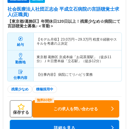
社会医療法人社団正志会 平成立石病院
の言語聴覚士求
人(正職員)
【東京都/葛飾区】年間休日120日以上！残業少なめ☆病院にて
言語聴覚士募集♪＜常勤＞
【モデル月収】
23.0
万円～
29.3
万円
程度※経験やス
キルを考慮の上決定
給与
東京都 葛飾区
京成本線「お花茶屋駅」（徒歩11
分）ＪＲ日豊本線「立石駅」（徒歩12分）
勤務地
【仕事内容】 病院にてリハビリ業務
仕事内容
残業少なめ
積極採用中
この求人を問い合わせる
保存する
詳細を見る