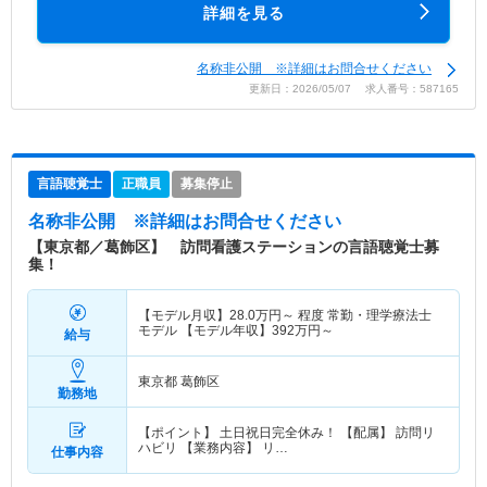
詳細を見る
名称非公開 ※詳細はお問合せください
更新日：2026/05/07 求人番号：587165
言語聴覚士
正職員
募集停止
名称非公開
※詳細はお問合せください
【東京都／葛飾区】 訪問看護ステーションの言語聴覚士募
集！
【モデル月収】
28.0
万円～
程度 常勤・理学療法士
モデル 【モデル年収】
392
万円～
給与
東京都 葛飾区
勤務地
【ポイント】 土日祝日完全休み！ 【配属】 訪問リ
ハビリ 【業務内容】 リ…
仕事内容