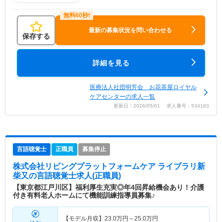
最新の募集状況を問い合わせる
保存する
詳細を見る
医療法人社団明芳会 お花茶屋ロイヤル
ケアセンターの求人一覧
更新日：2026/05/01 求人番号：534183
言語聴覚士
正職員
募集停止
株式会社リビングプラットフォームケア ライブラリ新
柴又
の言語聴覚士求人(正職員)
【東京都江戸川区】福利厚生充実◎年4回昇給機会あり！介護
付き有料老人ホームにて機能訓練指導員募集♪
【モデル月収】
23.0
万円～
25.0
万円