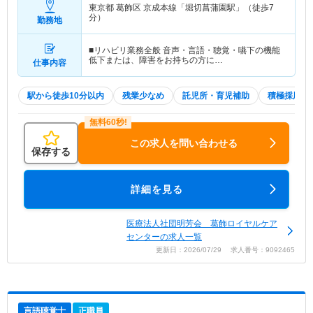
東京都 葛飾区
京成本線「堀切菖蒲園駅」（徒歩7
分）
勤務地
■リハビリ業務全般 音声・言語・聴覚・嚥下の機能
低下または、障害をお持ちの方に…
仕事内容
駅から徒歩10分以内
残業少なめ
託児所・育児補助
積極採用中
この求人を問い合わせる
保存する
詳細を見る
医療法人社団明芳会 葛飾ロイヤルケア
センターの求人一覧
更新日：2026/07/29 求人番号：9092465
言語聴覚士
正職員