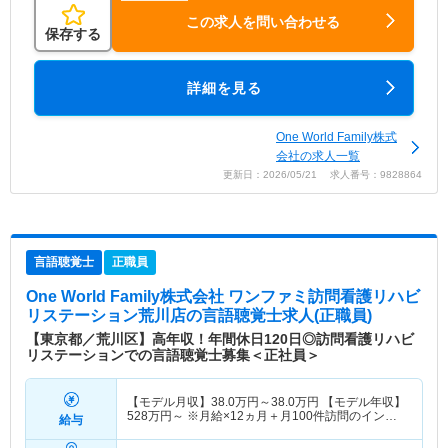
この求人を問い合わせる
保存する
詳細を見る
One World Family株式
会社の求人一覧
更新日：2026/05/21 求人番号：9828864
言語聴覚士
正職員
One World Family株式会社 ワンファミ訪問看護リハビ
リステーション荒川店
の言語聴覚士求人(正職員)
【東京都／荒川区】高年収！年間休日120日◎訪問看護リハビ
リステーションでの言語聴覚士募集＜正社員＞
【モデル月収】
38.0
万円～
38.0
万円
【モデル年収】
528
万円～
※月給×12ヵ月＋月100件訪問のインセ
給与
ンティブ