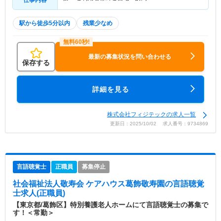
駅から徒歩5分以内
残業少なめ
最新の募集状況を問い合わせる
保存する
詳細を見る
株式会社フィジテックの求人一覧
更新日：2025/10/02 求人番号：9734869
言語聴覚士
正職員
募集停止
社会福祉法人敬寿会 ケアハウス葛飾敬寿園
の言語聴覚
士求人(正職員)
【東京都/葛飾区】特別養護老人ホームにて言語聴覚士の募集で
す！＜常勤＞