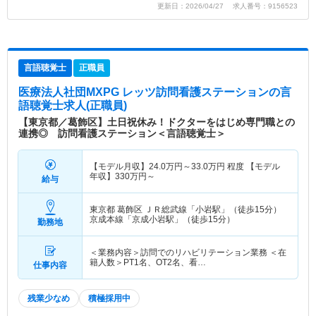
更新日：2026/04/27 求人番号：9156523
言語聴覚士
正職員
医療法人社団MXPG レッツ訪問看護ステーション
の言
語聴覚士求人(正職員)
【東京都／葛飾区】土日祝休み！ドクターをはじめ専門職との
連携◎ 訪問看護ステーション＜言語聴覚士＞
【モデル月収】
24.0
万円～
33.0
万円
程度 【モデル
年収】
330
万円～
給与
東京都 葛飾区
ＪＲ総武線「小岩駅」（徒歩15分）
京成本線「京成小岩駅」（徒歩15分）
勤務地
＜業務内容＞訪問でのリハビリテーション業務 ＜在
籍人数＞PT1名、OT2名、看…
仕事内容
残業少なめ
積極採用中