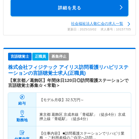
詳細を見る
社会福祉法人敬仁会の求人一覧
更新日：2025/10/02 求人番号：10157705
言語聴覚士
正職員
募集停止
株式会社フィジテック アイリス訪問看護リハビリステ
ーション
の言語聴覚士求人(正職員)
【東京都／葛飾区】年間休日120日◎訪問看護ステーションで
言語聴覚士募集☆＜常勤＞
【モデル月収】
32.5
万円～
給与
東京都 葛飾区
京成本線「青砥駅」（徒歩4分）京成
押上線「青砥駅」（徒歩4分）
勤務地
【仕事内容】 ■訪問看護ステーションでリハビリ業
務 ・ご利用者様のご自宅へ訪問…
仕事内容