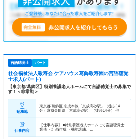
言語聴覚士
パート
社会福祉法人敬寿会 ケアハウス葛飾敬寿園
の言語聴覚
士求人(パート)
【東京都/葛飾区】特別養護老人ホームにて言語聴覚士の募集で
す！＜非常勤＞
東京都 葛飾区
京成本線「京成高砂駅」（徒歩14
分）京成金町線「京成高砂駅」（徒歩14分） 他
勤務地
【仕事内容】 ■特別養護老人ホームにて言語聴覚士
業務 ・計画作成 ・機能訓練、…
仕事内容