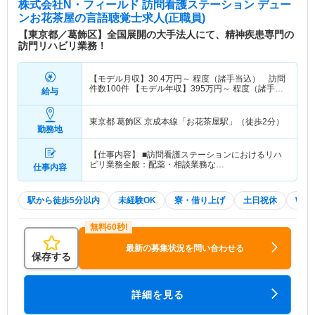
株式会社N・フィールド 訪問看護ステーション デュー
ンお花茶屋
の言語聴覚士求人(正職員)
【東京都／葛飾区】全国展開の大手法人にて、精神疾患専門の
訪門リハビリ業務！
【モデル月収】
30.4
万円～
程度（諸手当込） 訪問
件数100件 【モデル年収】
395
万円～
程度（諸手当
給与
込）
東京都 葛飾区
京成本線「お花茶屋駅」（徒歩2分）
勤務地
【仕事内容】 ■訪問看護ステーションにおけるリハ
ビリ業務全般：配薬・相談業務な…
仕事内容
駅から徒歩5分以内
未経験OK
寮・借り上げ
土日祝休
WE
最新の募集状況を問い合わせる
保存する
詳細を見る