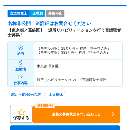
言語聴覚士
正職員
募集停止
名称非公開
※詳細はお問合せください
【東京都／葛飾区】 通所リハビリテーションを行う言語聴覚
士募集！
【モデル月収】
28.0
万円～
程度（諸手当込み）
【モデル年収】
388
万円～
程度（諸手当込み）
給与
東京都 葛飾区
勤務地
通所リハビリテーションにて言語聴覚士業務
仕事内容
駅から徒歩5分以内
土日祝休
最新の募集状況を問い合わせる
保存する