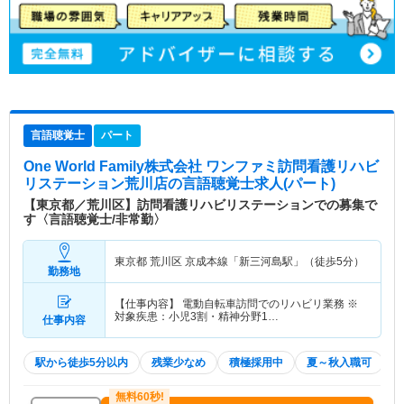
言語聴覚士
パート
One World Family株式会社 ワンファミ訪問看護リハビ
リステーション荒川店
の言語聴覚士求人(パート)
【東京都／荒川区】訪問看護リハビリステーションでの募集で
す〈言語聴覚士/非常勤〉
東京都 荒川区
京成本線「新三河島駅」（徒歩5分）
勤務地
【仕事内容】 電動自転車訪問でのリハビリ業務 ※
対象疾患：小児3割・精神分野1…
仕事内容
駅から徒歩5分以内
残業少なめ
積極採用中
夏～秋入職可