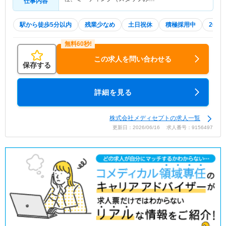
仕事内容
駅から徒歩5分以内
残業少なめ
土日祝休
積極採用中
202
この求人を問い合わせる
保存する
詳細を見る
株式会社メディセプトの求人一覧
更新日：2026/06/16 求人番号：9156497