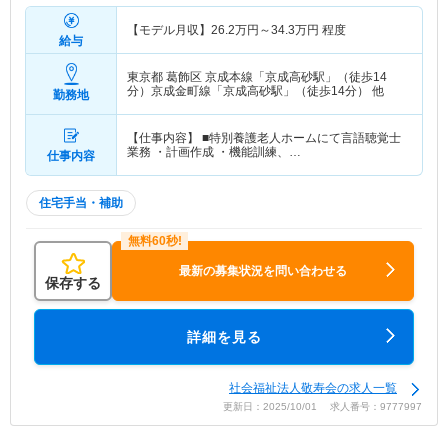
【モデル月収】
26.2
万円～
34.3
万円
程度
給与
東京都 葛飾区
京成本線「京成高砂駅」（徒歩14
分）京成金町線「京成高砂駅」（徒歩14分） 他
勤務地
【仕事内容】 ■特別養護老人ホームにて言語聴覚士
業務 ・計画作成 ・機能訓練、…
仕事内容
住宅手当・補助
最新の募集状況を問い合わせる
保存する
詳細を見る
社会福祉法人敬寿会の求人一覧
更新日：2025/10/01 求人番号：9777997