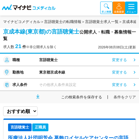
マイナビコメディカル
言語聴覚士の転職情報
言語聴覚士求人一覧
京成本線
京成本線(東京都)の言語聴覚士
公開求人・転職・募集情報一
覧
21
求人数
件
※非公開求人を除く
2026年08月08日(土)更新
職種
言語聴覚士
変更する
勤務地
東京都京成本線
変更する
求人条件
その他求人条件未設定
変更する
この検索条件を保存する
条件をクリア
言語聴覚士
正職員
医療法人社団明芳会 葛飾ロイヤルケアセンター
の言語