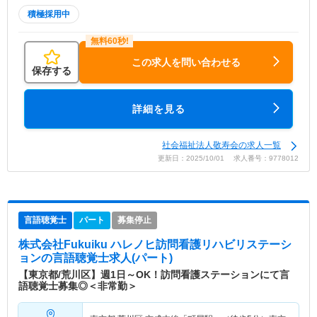
積極採用中
この求人を問い合わせる
保存する
詳細を見る
社会福祉法人敬寿会の求人一覧
更新日：2025/10/01 求人番号：9778012
言語聴覚士
パート
募集停止
株式会社Fukuiku ハレノヒ訪問看護リハビリステーシ
ョン
の言語聴覚士求人(パート)
【東京都/荒川区】週1日～OK！訪問看護ステーションにて言
語聴覚士募集◎＜非常勤＞