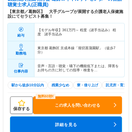
聴覚士求人(正職員)
【東京都／葛飾区】 大手グループが展開する介護老人保健施
設にてセラピスト募集！
【モデル年収】
361
万円～
程度（諸手当込み） 程
度 諸手当込み
給与
東京都 葛飾区
京成本線「堀切菖蒲園駅」（徒歩7
分）
勤務地
音声・言語・聴覚・嚥下の機能低下または、障害を
お持ちの方に対しての指導・検査を…
仕事内容
駅から徒歩10分以内
残業少なめ
寮・借り上げ
託児所・育児補
この求人を問い合わせる
保存する
詳細を見る