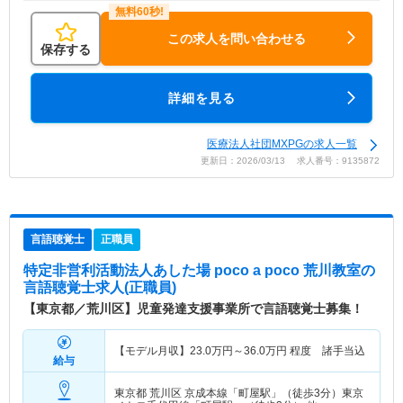
この求人を問い合わせる
保存する
詳細を見る
医療法人社団MXPGの求人一覧
更新日：2026/03/13 求人番号：9135872
言語聴覚士
正職員
特定非営利活動法人あした場 poco a poco 荒川教室
の
言語聴覚士求人(正職員)
【東京都／荒川区】児童発達支援事業所で言語聴覚士募集！
【モデル月収】
23.0
万円～
36.0
万円
程度 諸手当込
給与
東京都 荒川区
京成本線「町屋駅」（徒歩3分）東京