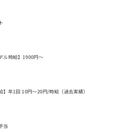
ト
デル時給】1900円〜
給】年1回 10円～20円/時給（過去実績）
手当