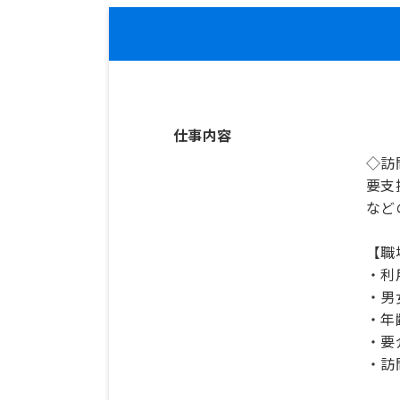
仕事内容
◇訪
要支
など
【職
・利
・男
・年
・要
・訪