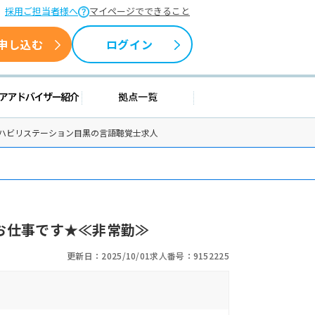
採用ご担当者様へ
マイページでできること
申し込む
ログイン
援情報
キャリアアドバイザー紹介
拠点一覧
リハビリステーション目黒の言語聴覚士求人
お仕事です★≪非常勤≫
更新日：2025/10/01
求人番号：9152225