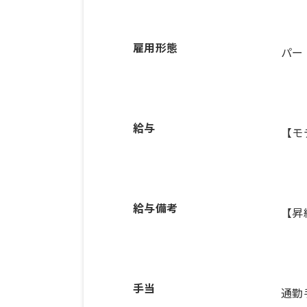
雇用形態
パー
給与
【モ
給与備考
【昇
手当
通勤