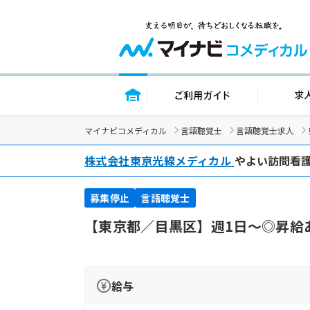
トップページ
ご利用ガイ
マイナビコメディカル
言語聴覚士
言語聴覚士求人
株式会社東京光線メディカル
やよい訪問看
募集停止
言語聴覚士
【東京都／目黒区】週1日～◎昇給
給与