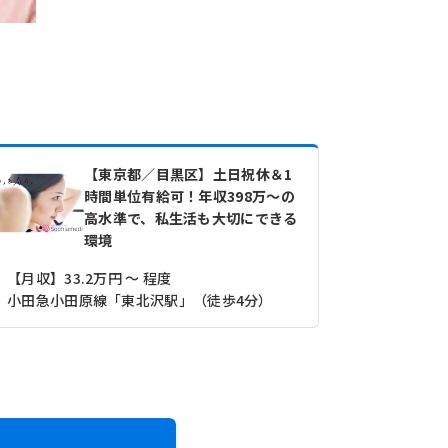
【東京都／目黒区】土日祝休＆1
時間単位有給可！年収398万～の
高水準で、私生活も大切にできる
環境
【月収】33.2万円 ～ 程度
【その他】2
小田急小田原線「東北沢駅」（徒歩4分）
東急目黒線