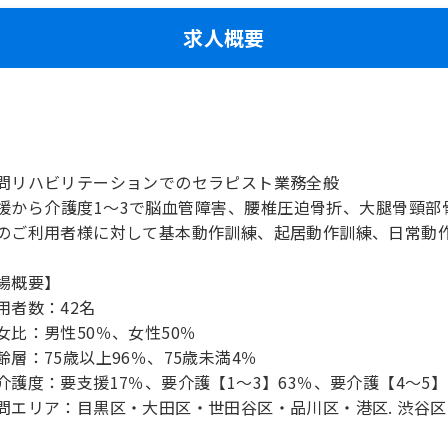
求人概要
問リハビリテーションでのセラピスト業務全般
援から介護度1～3で脳血管障害、腰椎圧迫骨折、大腿骨頸部
のご利用者様に対して基本動作訓練、起居動作訓練、日常動
場概要】
用者数：42名
女比：男性50％、女性50％
齢層：75歳以上96％、75歳未満4％
介護度：要支援17％、要介護【1～3】63％、要介護【4～5】
問エリア：目黒区・大田区・世田谷区・品川区・港区. 渋谷区