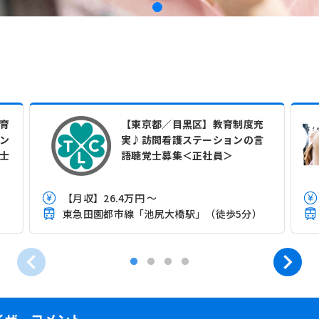
育
【東京都／目黒区】教育制度充
ン
実♪訪問看護ステーションの言
士
語聴覚士募集＜正社員＞
【月収】26.4万円 ～
）
東急田園都市線「池尻大橋駅」（徒歩5分）
イザーコメント