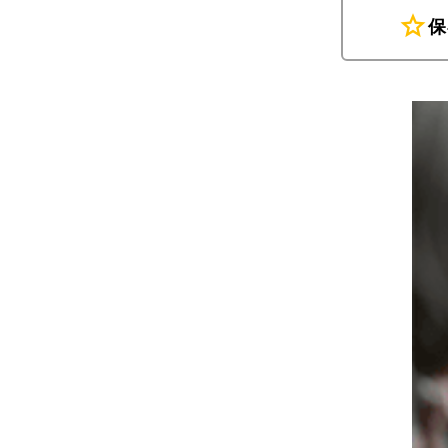
star
保