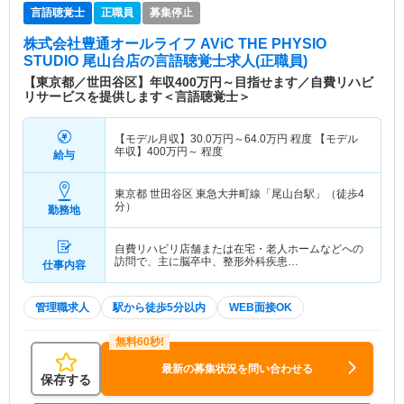
言語聴覚士
正職員
募集停止
株式会社豊通オールライフ AViC THE PHYSIO
STUDIO 尾山台店
の言語聴覚士求人(正職員)
【東京都／世田谷区】年収400万円～目指せます／自費リハビ
リサービスを提供します＜言語聴覚士＞
【モデル月収】
30.0
万円～
64.0
万円
程度 【モデル
年収】
400
万円～
程度
給与
東京都 世田谷区
東急大井町線「尾山台駅」（徒歩4
分）
勤務地
自費リハビリ店舗または在宅・老人ホームなどへの
訪問で、主に脳卒中、整形外科疾患…
仕事内容
管理職求人
駅から徒歩5分以内
WEB面接OK
最新の募集状況を問い合わせる
保存する