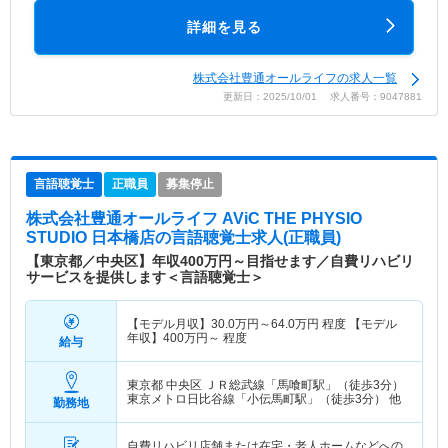
詳細を見る
株式会社豊通オールライフの求人一覧
更新日：2025/10/01 求人番号：9047881
言語聴覚士
正職員
募集停止
株式会社豊通オールライフ AViC THE PHYSIO
STUDIO 日本橋店
の言語聴覚士求人(正職員)
【東京都／中央区】年収400万円～目指せます／自費リハビリ
サービスを提供します＜言語聴覚士＞
【モデル月収】
30.0
万円～
64.0
万円
程度 【モデル
年収】
400
万円～
程度
給与
東京都 中央区
ＪＲ総武線「馬喰町駅」（徒歩3分）
東京メトロ日比谷線「小伝馬町駅」（徒歩3分） 他
勤務地
自費リハビリ店舗または在宅・老人ホームなどへの