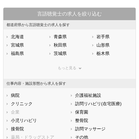
言語聴覚士の求人を絞り込む
都道府県から言語聴覚士の求人を探す
北海道
青森県
岩手県
宮城県
秋田県
山形県
福島県
茨城県
栃木県
群馬県
埼玉県
千葉県
もっと見る
東京都
神奈川県
新潟県
山梨県
長野県
富山県
仕事内容・施設形態から求人を探す
石川県
福井県
岐阜県
静岡県
病院
愛知県
介護福祉施設
三重県
滋賀県
クリニック
京都府
訪問リハビリ(在宅医療)
大阪府
兵庫県
企業
奈良県
保育園
和歌山県
鳥取県
小児リハビリ
島根県
整骨院
岡山県
広島県
接骨院
山口県
訪問マッサージ
徳島県
香川県
薬局・ドラッグストア
愛媛県
その他
高知県