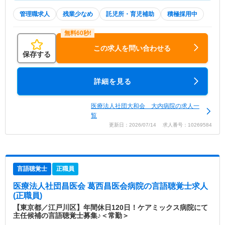
管理職求人
残業少なめ
託児所・育児補助
積極採用中
この求人を問い合わせる
保存する
詳細を見る
医療法人社団大和会 大内病院の求人一
覧
更新日：2026/07/14 求人番号：10269584
言語聴覚士
正職員
医療法人社団昌医会 葛西昌医会病院
の言語聴覚士求人
(正職員)
【東京都／江戸川区】年間休日120日！ケアミックス病院にて
主任候補の言語聴覚士募集♪＜常勤＞