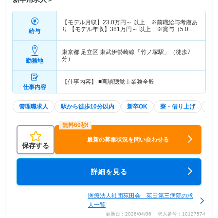
【モデル月収】
23.0
万円～
以上 ※前職給与考慮あ
り 【モデル年収】
381
万円～
以上 ※賞与（5.0か
給与
月分計算）含む
東京都 足立区
東武伊勢崎線「竹ノ塚駅」（徒歩7
分）
勤務地
【仕事内容】 ■言語聴覚士業務全般
仕事内容
管理職求人
駅から徒歩10分以内
新卒OK
寮・借り上げ
住
最新の募集状況を問い合わせる
保存する
詳細を見る
医療法人社団苑田会 苑田第三病院の求
人一覧
更新日：2026/04/06 求人番号：10127574