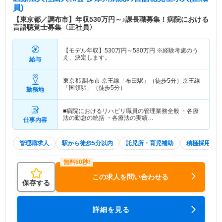
員)
【東京都／調布市】年収530万円～♪課長職募集！病院における
言語聴覚士募集〈正社員〉
【モデル年収】
530
万円～
580
万円
※経験考慮のう
え、決定します。
給与
東京都 調布市
京王線「布田駅」（徒歩5分）京王線
「国領駅」（徒歩5分）
勤務地
■病院におけるリハビリ職員の管理業務全般 ・各療
法の勤怠の統括 ・各療法の実績…
仕事内容
管理職求人
駅から徒歩5分以内
託児所・育児補助
積極採用中
この求人を問い合わせる
保存する
詳細を見る