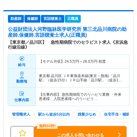
助産師
保健師
言語聴覚士
正職員
公益財団法人河野臨牀医学研究所 第三北品川病院
の助
産師,保健師,言語聴覚士求人(正職員)
【東京都／品川区】 急性期病院でのセラピスト求人《京浜急
行線沿線》
【モデル月収】
24.5
万円～
26.0
万円
程度
給与
東京都 品川区
ＪＲ東海道本線(東京－熱海)「品川
駅」（徒歩15分）ＪＲ山手線「品川駅」（徒歩15
勤務地
分） 他
【仕事内容】 急性期病院でのリハビリ業務 ・外来
患者様、入院患者様へのリハビリ…
仕事内容
管理職求人
駅から徒歩5分以内
残業少なめ
住宅手当・補助
この求人を問い合わせる