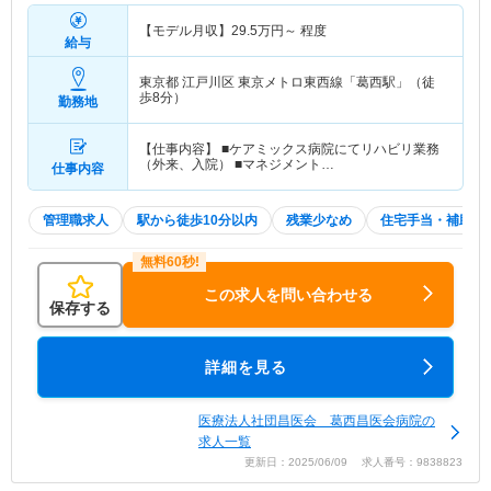
【モデル月収】
29.5
万円～
程度
給与
東京都 江戸川区
東京メトロ東西線「葛西駅」（徒
歩8分）
勤務地
【仕事内容】 ■ケアミックス病院にてリハビリ業務
（外来、入院） ■マネジメント…
仕事内容
管理職求人
駅から徒歩10分以内
残業少なめ
住宅手当・補助
この求人を問い合わせる
保存する
詳細を見る
医療法人社団昌医会 葛西昌医会病院の
求人一覧
更新日：2025/06/09 求人番号：9838823