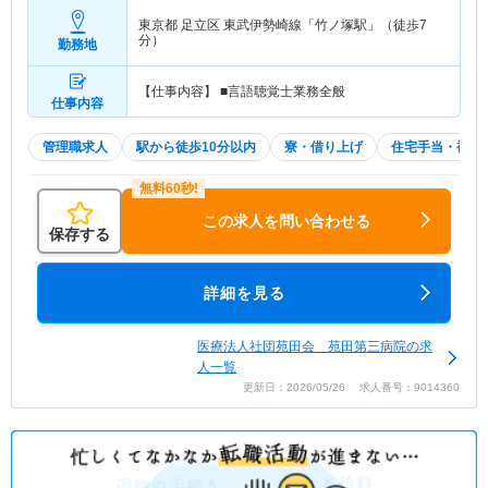
東京都 足立区
東武伊勢崎線「竹ノ塚駅」（徒歩7
分）
勤務地
【仕事内容】 ■言語聴覚士業務全般
仕事内容
管理職求人
駅から徒歩10分以内
寮・借り上げ
住宅手当・補助
この求人を問い合わせる
保存する
詳細を見る
医療法人社団苑田会 苑田第三病院の求
人一覧
更新日：2026/05/26 求人番号：9014360