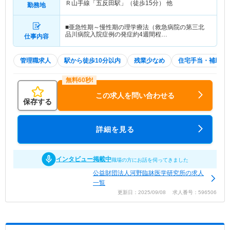
Ｒ山手線「五反田駅」（徒歩15分） 他
勤務地
■亜急性期～慢性期の理学療法（救急病院の第三北
品川病院入院症例の発症約4週間程…
仕事内容
管理職求人
駅から徒歩10分以内
残業少なめ
住宅手当・補助
この求人を問い合わせる
保存する
詳細を見る
インタビュー掲載中
職場の方にお話を伺ってきました
公益財団法人河野臨牀医学研究所の求人
一覧
更新日：2025/09/08 求人番号：596506