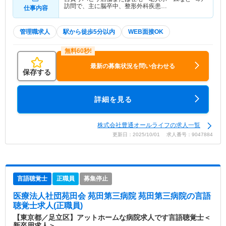
訪問で、主に脳卒中、整形外科疾患…
仕事内容
管理職求人
駅から徒歩5分以内
WEB面接OK
最新の募集状況を問い合わせる
保存する
詳細を見る
株式会社豊通オールライフの求人一覧
更新日：2025/10/01 求人番号：9047884
言語聴覚士
正職員
募集停止
医療法人社団苑田会 苑田第三病院 苑田第三病院
の言語
聴覚士求人(正職員)
【東京都／足立区】アットホームな病院求人です言語聴覚士＜
新卒用求人＞