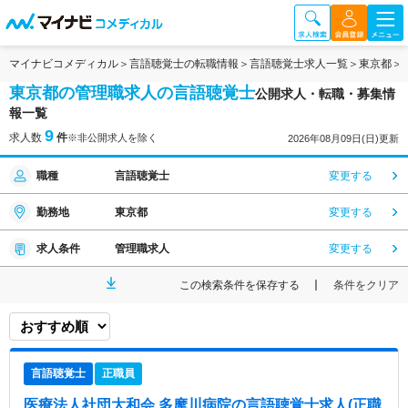
マイナビコメディカル
言語聴覚士の転職情報
言語聴覚士求人一覧
東京都
東京都の管理職求人の言語聴覚士
公開求人・転職・募集情
報一覧
9
求人数
件
※非公開求人を除く
2026年08月09日(日)更新
職種
言語聴覚士
変更する
勤務地
東京都
変更する
求人条件
管理職求人
変更する
この検索条件を保存する
条件をクリア
言語聴覚士
正職員
医療法人社団大和会 多摩川病院
の言語聴覚士求人(正職