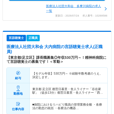
医療法人社団大和会 多摩川病院の求人
一覧
更新日：2026/07/24 求人番号：10269586
言語聴覚士
正職員
医療法人社団大和会 大内病院
の言語聴覚士求人(正職
員)
【東京都/足立区】課長職募集◎年収530万円～！精神科病院に
て言語聴覚士の募集です！＜常勤＞
【モデル年収】
530
万円～
※経験年数考慮のうえ、
決定します。
給与
東京都 足立区
都営日暮里・舎人ライナー「谷在家
駅」（徒歩13分）都営日暮里・舎人ライナー「西新
勤務地
井大師西駅」（徒歩14分） 他
■病院におけるリハビリ職員の管理業務全般 ・各療
法の勤怠の統括 ・各療法の機器…
仕事内容