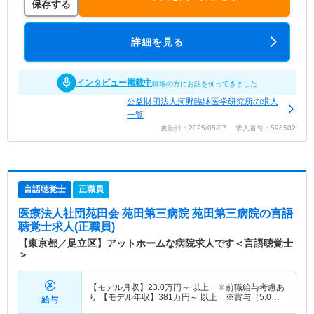
保存する
詳細を見る
インタビュー掲載中
職場の方にお話を伺ってきました
公益財団法人河野臨牀医学研究所の求人
一覧
更新日：2025/05/07 求人番号：596502
言語聴覚士
正職員
医療法人社団苑田会 苑田第三病院 苑田第三病院
の言語
聴覚士求人(正職員)
【東京都／足立区】アットホームな病院求人です＜言語聴覚士
＞
【モデル月収】
23.0
万円～
以上 ※前職給与考慮あ
り 【モデル年収】
381
万円～
以上 ※賞与（5.0か
給与
月分計算）含む