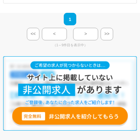
1
<<
<
>
>>
（1～9件目を表示中）