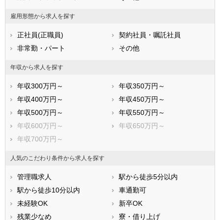
福岡県
佐賀県
長崎県
雇用形態から求人を探す
熊本県
大分県
宮崎県
正社員(正職員)
契約社員・嘱託社員
鹿児島県
沖縄県
非常勤・パート
その他
年収から求人を探す
年収300万円～
年収350万円～
年収400万円～
年収450万円～
年収500万円～
年収550万円～
年収600万円～
年収650万円～
年収700万円～
人気のこだわり条件から求人を探す
管理職求人
駅から徒歩5分以内
駅から徒歩10分以内
車通勤可
未経験OK
新卒OK
残業少なめ
寮・借り上げ