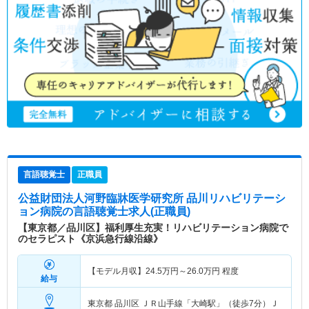
言語聴覚士
正職員
公益財団法人河野臨牀医学研究所 品川リハビリテーシ
ョン病院
の言語聴覚士求人(正職員)
【東京都／品川区】福利厚生充実！リハビリテーション病院で
のセラピスト《京浜急行線沿線》
【モデル月収】
24.5
万円～
26.0
万円
程度
給与
東京都 品川区
ＪＲ山手線「大崎駅」（徒歩7分）Ｊ