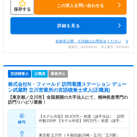
この求人を問い合わせる
保存する
詳細を見る
名称非公開 ※詳細はお問合せください
更新日：2025/03/10 求人番号：9078061
言語聴覚士
正職員
募集停止
株式会社N・フィールド 訪問看護ステーション デュー
ン武蔵野 立川営業所
の言語聴覚士求人(正職員)
【東京都／立川市】全国展開の大手法人にて、精神疾患専門の
訪門リハビリ業務！
【モデル月収】
30.4
万円～
程度（諸手当込） 訪問
件数100件 【モデル年収】
395
万円～
程度（諸手当
給与
込）
東京都 立川市
ＪＲ南武線(川崎－立川)「立川駅」