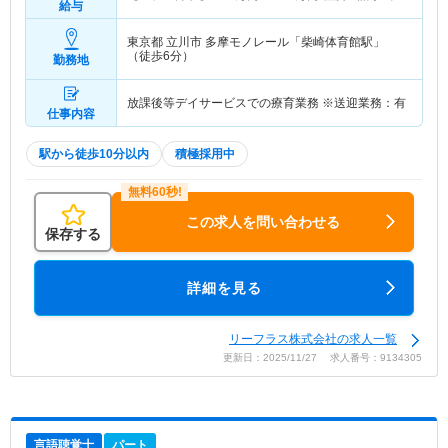
給与
東京都 立川市
多摩モノレール「柴崎体育館駅」
（徒歩6分）
勤務地
放課後等デイサービスでの療育業務 ※送迎業務：有
仕事内容
駅から徒歩10分以内
積極採用中
この求人を問い合わせる
保存する
詳細を見る
リーフラス株式会社の求人一覧
更新日：2025/11/27 求人番号：9134305
言語聴覚士
パート