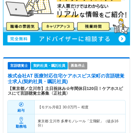
言語聴覚士
契約社員・嘱託社員
募集停止
株式会社AT 医療対応住宅ケアホスピス栄町
の言語聴覚
士求人(契約社員・嘱託社員)
【東京都／立川市】土日祝休み☆年間休日120日！ケアホスピ
スにて言語聴覚士募集〈正社員〉
【モデル月収】
30.0
万円～
程度
給与
東京都 立川市
多摩モノレール「立飛駅」（徒歩16
分）
勤務地