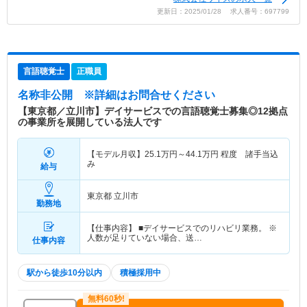
更新日：2025/01/28 求人番号：697799
言語聴覚士
正職員
名称非公開
※詳細はお問合せください
【東京都／立川市】デイサービスでの言語聴覚士募集◎12拠点
の事業所を展開している法人です
【モデル月収】
25.1
万円～
44.1
万円
程度 諸手当込
み
給与
東京都 立川市
勤務地
【仕事内容】 ■デイサービスでのリハビリ業務。 ※
人数が足りていない場合、送…
仕事内容
駅から徒歩10分以内
積極採用中