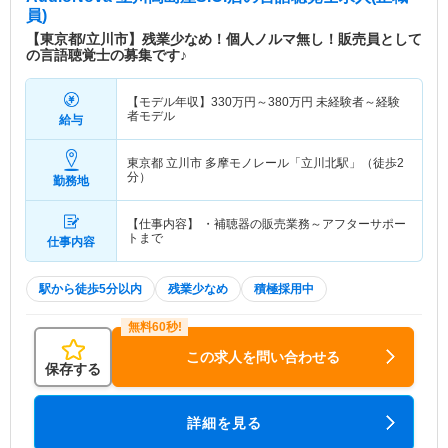
員)
【東京都/立川市】残業少なめ！個人ノルマ無し！販売員として
の言語聴覚士の募集です♪
【モデル年収】
330
万円～
380
万円
未経験者～経験
者モデル
給与
東京都 立川市
多摩モノレール「立川北駅」（徒歩2
分）
勤務地
【仕事内容】 ・補聴器の販売業務～アフターサポー
トまで
仕事内容
駅から徒歩5分以内
残業少なめ
積極採用中
この求人を問い合わせる
保存する
詳細を見る