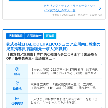
ヒヤリング・ディストリビュータ・ジャ
パン株式会社の求人一覧
更新日：2025/12/03 求人番号：10204733
児童指導員
言語聴覚士
正職員
株式会社LITALICO LITALICOジュニア立川南口教室
の
児童指導員,言語聴覚士求人(正職員)
【東京都／立川市】専門的な知識も身につきます！未経験も
OK／指導員募集＜言語聴覚士＞
【モデル月収】
25.3
万円～
34.4
万円
程度 諸手当込
【モデル年収】
370
万円～
475
万円
程度 諸手当込
給与
東京都 立川市
ＪＲ南武線(川崎－立川)「立川駅」
（徒歩3分）ＪＲ中央線「立川駅」（徒歩3分） 他
勤務地
一人ひとりの特性に合わせた成長サポートをお任せ
します。 ソーシャルスキル＆学習…
仕事内容