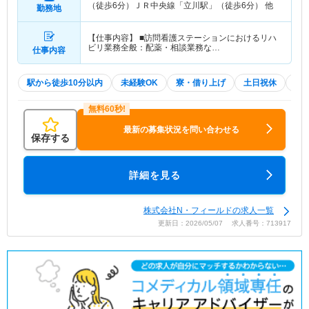
（徒歩6分）ＪＲ中央線「立川駅」（徒歩6分） 他
勤務地
【仕事内容】 ■訪問看護ステーションにおけるリハ
ビリ業務全般：配薬・相談業務な…
仕事内容
駅から徒歩10分以内
未経験OK
寮・借り上げ
土日祝休
WE
最新の募集状況を問い合わせる
保存する
詳細を見る
株式会社N・フィールドの求人一覧
更新日：2026/05/07 求人番号：713917