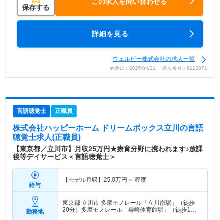
この求人を問い合わせる
保存する
詳細を見る
ウェルビー株式会社の求人一覧
更新日：2025/04/21 求人番号：9113871
言語聴覚士
正職員
株式会社ハッピーホーム ドリームボックス立川
の言語
聴覚士求人(正職員)
【東京都／立川市】月収25万円★療育分野に携われます♪放課
後等デイサービス＜言語聴覚士＞
【モデル月収】
25.0
万円～
程度
給与
東京都 立川市
多摩モノレール「立川南駅」（徒歩
20分）多摩モノレール「柴崎体育館駅」（徒歩12
勤務地
分）