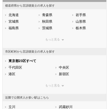
都道府県から言語聴覚士の求人を探す
北海道
青森県
岩手県
宮城県
秋田県
山形県
福島県
茨城県
栃木県
群馬県
埼玉県
千葉県
もっと見る
東京都
神奈川県
新潟県
山梨県
長野県
富山県
市区町村から言語聴覚士の求人を探す
石川県
福井県
岐阜県
静岡県
東京都23区すべて
愛知県
三重県
滋賀県
千代田区
京都府
中央区
大阪府
兵庫県
港区
奈良県
新宿区
和歌山県
鳥取県
文京区
島根県
台東区
岡山県
もっと見る
広島県
墨田区
山口県
江東区
徳島県
香川県
品川区
愛媛県
目黒区
高知県
近隣で公開求人が多い駅はこちら
福岡県
大田区
佐賀県
世田谷区
長崎県
熊本県
渋谷区
立川
大分県
中野区
武蔵砂川
宮崎県