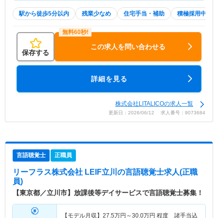
駅から徒歩5分以内
残業少なめ
住宅手当・補助
積極採用中
この求人を問い合わせる
保存する
詳細を見る
株式会社LITALICOの求人一覧
更新日：2026/06/12 求人番号：9073684
言語聴覚士
正職員
リーフラス株式会社 LEIF立川
の言語聴覚士求人(正職
員)
【東京都／立川市】放課後等デイサービスで言語聴覚士募集！
【モデル月収】
27.5
万円～
30.0
万円
程度 諸手当込