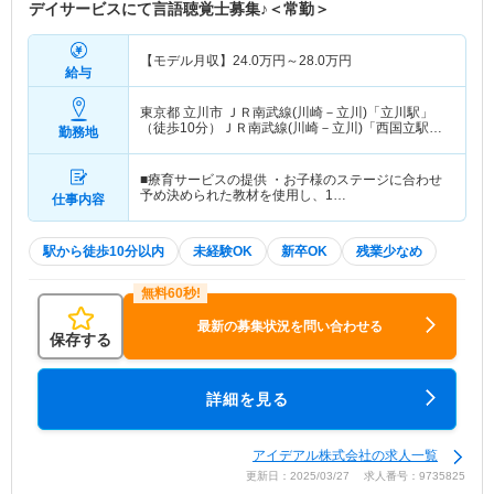
デイサービスにて言語聴覚士募集♪＜常勤＞
【モデル月収】
24.0
万円～
28.0
万円
給与
東京都 立川市
ＪＲ南武線(川崎－立川)「立川駅」
（徒歩10分）ＪＲ南武線(川崎－立川)「西国立駅」
勤務地
（徒歩7分） 他
■療育サービスの提供 ・お子様のステージに合わせ
予め決められた教材を使用し、1…
仕事内容
駅から徒歩10分以内
未経験OK
新卒OK
残業少なめ
最新の募集状況を問い合わせる
保存する
詳細を見る
アイデアル株式会社の求人一覧
更新日：2025/03/27 求人番号：9735825