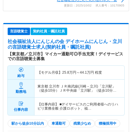
社会福祉法人にんじんの会の求人一覧
更新日：2025/10/02 求人番号：10170905
言語聴覚士
契約社員・嘱託社員
社会福祉法人にんじんの会 デイホームにんじん・立川
の言語聴覚士求人(契約社員・嘱託社員)
【東京都／立川市】マイカー通勤可◎手当充実！デイサービス
での言語聴覚士募集
【モデル月収】
25.8
万円～
44.1
万円
程度
給与
東京都 立川市
ＪＲ南武線(川崎－立川)「立川駅」
（徒歩10分）ＪＲ中央線「立川駅」（徒歩10分）
勤務地
他
【仕事内容】 ■デイサービスのご利用者様へのリハ
ビリ業務全般 介護ロボット、福…
仕事内容
駅から徒歩10分以内
車通勤可
残業少なめ
積極採用中