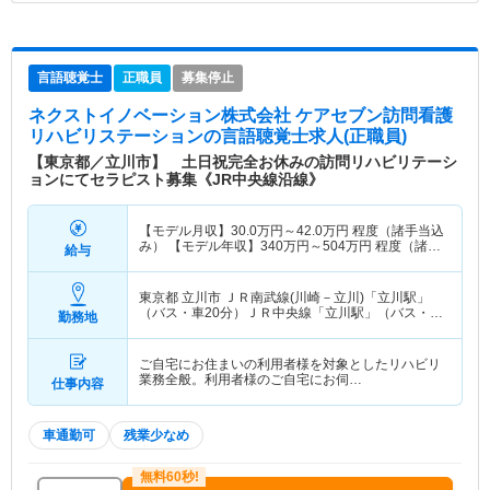
言語聴覚士
正職員
募集停止
ネクストイノベーション株式会社 ケアセブン訪問看護
リハビリステーション
の言語聴覚士求人(正職員)
【東京都／立川市】 土日祝完全お休みの訪問リハビリテーシ
ョンにてセラピスト募集《JR中央線沿線》
【モデル月収】
30.0
万円～
42.0
万円
程度（諸手当込
み） 【モデル年収】
340
万円～
504
万円
程度（諸手
給与
当込み）
東京都 立川市
ＪＲ南武線(川崎－立川)「立川駅」
（バス・車20分）ＪＲ中央線「立川駅」（バス・車
勤務地
20分） 他
ご自宅にお住まいの利用者様を対象としたリハビリ
業務全般。利用者様のご自宅にお伺…
仕事内容
車通勤可
残業少なめ