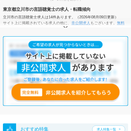
東京都立川市の言語聴覚士の求人・転職傾向
立川市の言語聴覚士求人は14件あります。（2026年08月09日更新）
サイト上に掲載されている求人の他に、
非公開求人
もございます。
無料
転職支援サービス
にお申し込みいただくと、全求人からご希望条件に合
う求人を提案させていただきます。
立川市の言語聴覚士求人では以下のような条件が人気です。
・
土日祝休
・
積極採用中
・
新卒OK
・
正社員(正職員)
・
病院
・
介護福祉施設
・
訪問リハビリ(在宅医療)
・
小児リハビリ
・
保育園
他の条件でも人気の求人がございますので、「こだわり条件」から検索
いただくか、お気軽にお問い合わせください。
全国の言語聴覚士求人
から検索いただくことも可能です。
無料転職支援サービス
にお申し込みいただくと、ご希望条件をヒアリン
グした上で求人をご提案いたします。
ご希望条件がまだ定まっていない方は
人気の希望条件をピックアップし
た求人特集
をぜひご活用ください。
転職支援の他、情報収集や募集状況の確認も、お気軽にご相談くださ
い。
おすすめ特集
求人特集一覧