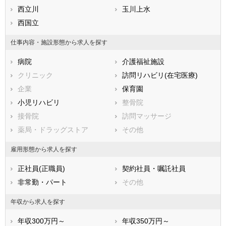
鹿児島県
杉並区
西立川
沖縄県
豊島区
玉川上水
北区
西国立
荒川区
板橋区
練馬区
仕事内容・施設形態から求人を探す
足立区
葛飾区
病院
介護福祉施設
江戸川区
クリニック
訪問リハビリ(在宅医療)
市部
企業
保育園
八王子市
立川市
小児リハビリ
整骨院
武蔵野市
三鷹市
接骨院
訪問マッサージ
青梅市
府中市
薬局・ドラッグストア
その他
昭島市
調布市
町田市
小金井市
雇用形態から求人を探す
小平市
日野市
正社員(正職員)
契約社員・嘱託社員
東村山市
国分寺市
非常勤・パート
その他
国立市
福生市
狛江市
東大和市
年収から求人を探す
清瀬市
東久留米市
年収300万円～
年収350万円～