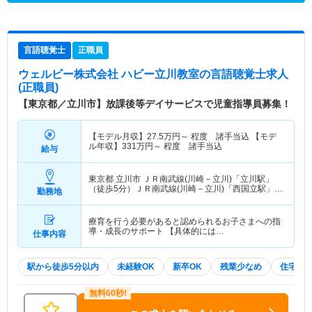
言語聴覚士
正職員
ウェルビー株式会社 ハビー立川教室
の言語聴覚士求人
(正職員)
【東京都／立川市】放課後等デイサービスで児童指導員募集！
【モデル月収】
27.5
万円～
程度 諸手当込 【モデ
ル年収】
331
万円～
程度 諸手当込
給与
東京都 立川市
ＪＲ南武線(川崎－立川)「立川駅」
（徒歩5分）ＪＲ南武線(川崎－立川)「西国立駅」
勤務地
（徒歩8分） 他
療育を行う必要があると認められるお子さまへの指
導・成長のサポート 【具体的には…
仕事内容
駅から徒歩5分以内
未経験OK
新卒OK
残業少なめ
住宅手