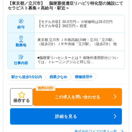
【東京都／立川市】 脳梗塞後遺症リハビリ特化型の施設にて
セラピスト募集＜高給与・駅近＞
【モデル月収】
30.0
万円～
※研修時は28.0万円
【モデル年収】
360
万円～
程度
給与
東京都 立川市
ＪＲ南武線(川崎－立川)「立川駅」
（徒歩2分）ＪＲ中央線「立川駅」（徒歩2分） 他
勤務地
■脳梗塞リハセンターとは？ 保険外適用部分につい
ては、トレーニングジムと同じ位…
仕事内容
駅から徒歩5分以内
残業少なめ
積極採用中
この求人を問い合わせる
保存する
詳細を見る
株式会社ワイズの求人一覧