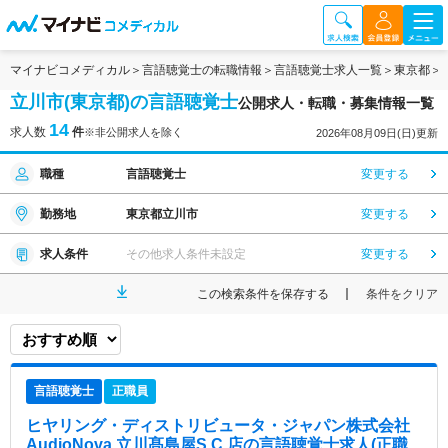
マイナビコメディカル
言語聴覚士の転職情報
言語聴覚士求人一覧
東京都
立川市(東京都)の言語聴覚士
公開求人・転職・募集情報一覧
14
求人数
件
※非公開求人を除く
2026年08月09日(日)更新
職種
言語聴覚士
変更する
勤務地
東京都立川市
変更する
求人条件
その他求人条件未設定
変更する
この検索条件を保存する
条件をクリア
言語聴覚士
正職員
ヒヤリング・ディストリビュータ・ジャパン株式会社
AudioNova 立川髙島屋S.C.店
の言語聴覚士求人(正職