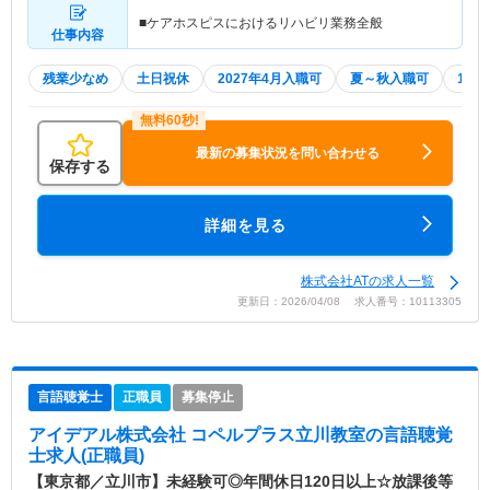
■ケアホスピスにおけるリハビリ業務全般
仕事内容
残業少なめ
土日祝休
2027年4月入職可
夏～秋入職可
1月
最新の募集状況を問い合わせる
保存する
詳細を見る
株式会社ATの求人一覧
更新日：2026/04/08 求人番号：10113305
言語聴覚士
正職員
募集停止
アイデアル株式会社 コペルプラス立川教室
の言語聴覚
士求人(正職員)
【東京都／立川市】未経験可◎年間休日120日以上☆放課後等