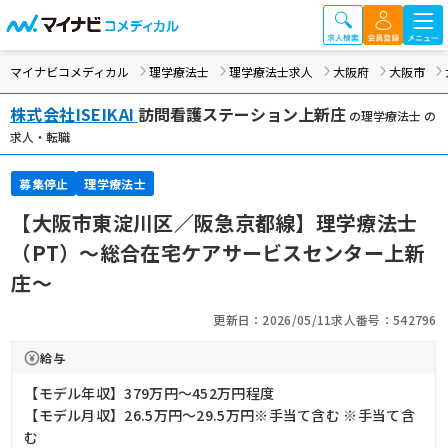
マイナビコメディカル
理学療法士
理学療法士求人
大阪府
大阪市
株式会社ISEIKAI
訪問看護ステーション上新庄
の理学療法士 の
求人・転職
募集停止
理学療法士
【大阪市東淀川区／阪急京都線】理学療法士
（PT）～総合在宅ケアサービスセンター上新
庄～
更新日：2026/05/11
求人番号：542796
給与
【モデル年収】379万円〜452万円程度
【モデル月収】26.5万円〜29.5万円※手当て含む ※手当て含
む