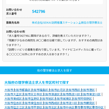
お問い合わせ
542796
求人番号
募集先名称
株式会社ISEIKAI 訪問看護ステーション上新庄の理学療法士
お問い合わせ例
「求人番号542796に興味があるので、詳細を教えていただけますか？」
「残業が少なめの病院をJR○○線の沿線で探していますが、おすすめの病院はあ
りますか？」
「訪問リハビリの募集を都内で探しています。マイナビコメディカルに載ってい
る○○○○○以外におすすめの求人はありますか？」
他の理学療法士求人を探す
大阪府の理学療法士求人を市区町村で探す
大阪市
大阪市都島区
大阪市福島区
大阪市此花区
大阪市西区
大阪市港区
大阪市大正区
大阪市天王寺区
大阪市浪速区
大阪市西淀川区
大阪市東淀川区
大阪市東成区
大阪市生野区
大阪市旭区
大阪市城東区
大阪市阿倍野区
大阪市住吉区
大阪市東住吉区
大阪市西成区
大阪市淀川区
大阪市鶴見区
大阪市住之江区
大阪市平野区
大阪市北区
大阪市中央区
堺市
堺市堺区
堺市中区