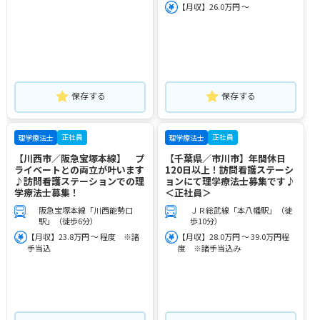
【月収】26.0万円 ～
保存する
保存する
正社員
正社員
理学療法士
理学療法士
【川西市／阪急宝塚本線】 プ
【千葉県／市川市】年間休日
ライベートとの両立が叶います
120日以上！訪問看護ステーシ
♪訪問看護ステーションでの理
ョンにて理学療法士募集です♪
学療法士募集！
＜正社員＞
阪急宝塚本線「川西能勢口
ＪＲ総武線「本八幡駅」（徒
駅」（徒歩6分）
歩10分）
【月収】23.8万円 ～ 程度 ※諸
【月収】28.0万円 ～ 39.0万円程
手当込
度 ※諸手当込み