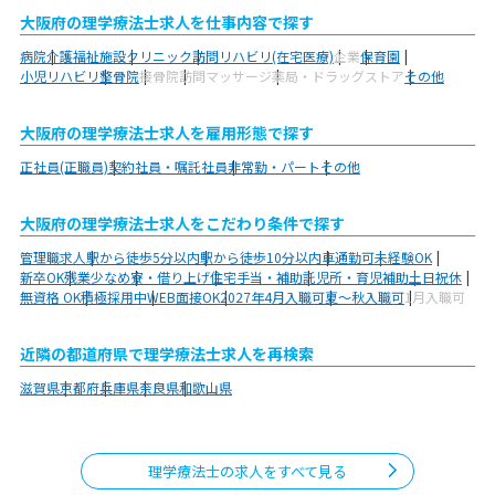
大阪府の理学療法士求人を仕事内容で探す
病院
介護福祉施設
クリニック
訪問リハビリ(在宅医療)
企業
保育園
小児リハビリ
整骨院
接骨院
訪問マッサージ
薬局・ドラッグストア
その他
大阪府の理学療法士求人を雇用形態で探す
正社員(正職員)
契約社員・嘱託社員
非常勤・パート
その他
大阪府の理学療法士求人をこだわり条件で探す
管理職求人
駅から徒歩5分以内
駅から徒歩10分以内
車通勤可
未経験OK
新卒OK
残業少なめ
寮・借り上げ
住宅手当・補助
託児所・育児補助
土日祝休
無資格 OK
積極採用中
WEB面接OK
2027年4月入職可
夏～秋入職可
1月入職可
近隣の都道府県で理学療法士求人を再検索
滋賀県
京都府
兵庫県
奈良県
和歌山県
理学療法士の求人をすべて見る