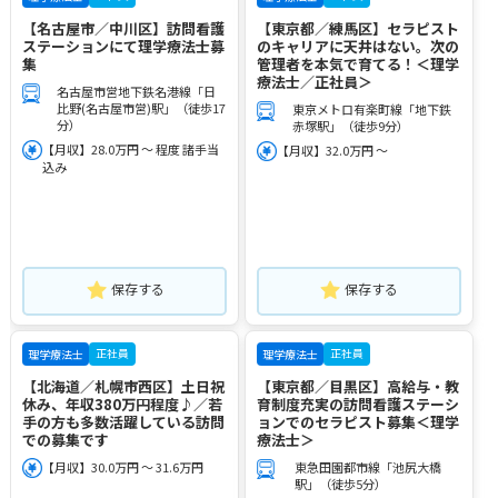
【名古屋市／中川区】訪問看護
【東京都／練馬区】セラピスト
ステーションにて理学療法士募
のキャリアに天井はない。次の
集
管理者を本気で育てる！＜理学
療法士／正社員＞
名古屋市営地下鉄名港線「日
比野(名古屋市営)駅」（徒歩17
東京メトロ有楽町線「地下鉄
分）
赤塚駅」（徒歩9分）
【月収】28.0万円 ～ 程度 諸手当
【月収】32.0万円 ～
込み
保存する
保存する
正社員
正社員
理学療法士
理学療法士
【北海道／札幌市西区】土日祝
【東京都／目黒区】高給与・教
休み、年収380万円程度♪／若
育制度充実の訪問看護ステーシ
手の方も多数活躍している訪問
ョンでのセラピスト募集＜理学
での募集です
療法士＞
【月収】30.0万円 ～ 31.6万円
東急田園都市線「池尻大橋
駅」（徒歩5分）