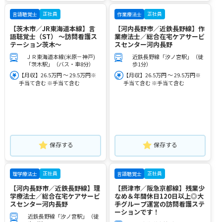
正社員
正社員
言語聴覚士
作業療法士
【茨木市／JR東海道本線】言
【河内長野市／近鉄長野線】作
語聴覚士（ST） ～訪問看護ス
業療法士／総合在宅ケアサービ
テーション茨木～
スセンター河内長野
ＪＲ東海道本線(米原－神戸)
近鉄長野線「汐ノ宮駅」（徒
「茨木駅」（バス・車8分）
歩1分）
【月収】26.5万円 ～ 29.5万円※
【月収】26.5万円 ～ 29.5万円※
手当て含む ※手当て含む
手当て含む ※手当て含む
保存する
保存する
正社員
正社員
理学療法士
言語聴覚士
【河内長野市／近鉄長野線】理
【摂津市／阪急京都線】残業少
学療法士／総合在宅ケアサービ
なめ＆年間休日120日以上◎大
スセンター河内長野
手グループ運営の訪問看護ステ
ーションです！
近鉄長野線「汐ノ宮駅」（徒