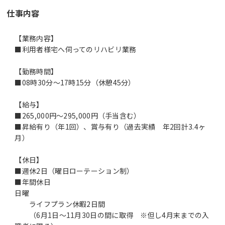
仕事内容
【業務内容】
■利用者様宅へ伺ってのリハビリ業務
【勤務時間】
■08時30分～17時15分（休憩45分）
【給与】
■265,000円～295,000円（手当含む）
■昇給有り（年1回）、賞与有り（過去実績 年2回計3.4ヶ
月）
【休日】
■週休2日（曜日ローテーション制）
■年間休日
日曜
ライフプラン休暇2日間
（6月1日～11月30日の間に取得 ※但し4月末までの入