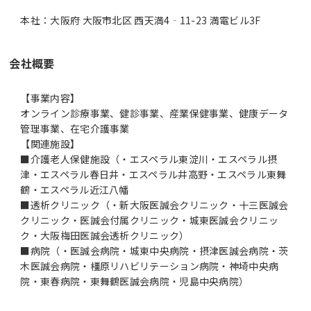
本社：大阪府 大阪市北区 西天満4‐11-23 満電ビル3F
会社概要
【事業内容】
オンライン診療事業、健診事業、産業保健事業、健康データ
管理事業、在宅介護事業
【関連施設】
■介護老人保健施設（・エスペラル東淀川・エスペラル摂
津・エスペラル春日井・エスペラル井高野・エスペラル東舞
鶴・エスペラル近江八幡
■透析クリニック（・新大阪医誠会クリニック・十三医誠会
クリニック・医誠会付属クリニック・城東医誠会クリニッ
ク・大阪梅田医誠会透析クリニック）
■病院（・医誠会病院・城東中央病院・摂津医誠会病院・茨
木医誠会病院・橿原リハビリテーション病院・神埼中央病
院・東春病院・東舞鶴医誠会病院・児島中央病院）