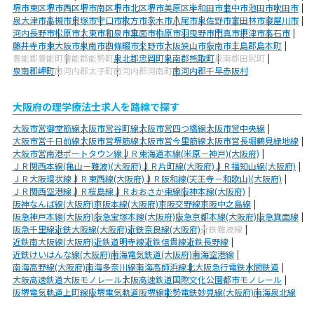
堺市東区
堺市西区
堺市南区
堺市北区
堺市美原区
岸和田市
豊中市
池田市
吹田市
泉大津市
高槻市
貝塚市
守口市
枚方市
茨木市
八尾市
泉佐野市
富田林市
寝屋川市
河内長野市
松原市
大東市
和泉市
箕面市
柏原市
羽曳野市
門真市
摂津市
高石市
藤井寺市
東大阪市
泉南市
四條畷市
交野市
大阪狭山市
阪南市
三島郡島本町
豊能郡豊能町
豊能郡能勢町
泉北郡忠岡町
泉南郡熊取町
泉南郡田尻町
泉南郡岬町
南河内郡太子町
南河内郡河南町
南河内郡千早赤阪村
大阪府の理学療法士求人を路線で探す
大阪市営御堂筋線
大阪市営谷町線
大阪市営四つ橋線
大阪市営中央線
大阪市営千日前線
大阪市営堺筋線
大阪市営今里筋線
大阪市営長堀鶴見緑地線
大阪市営南港ポートタウン線
ＪＲ東海道本線(米原－神戸)(大阪府)
ＪＲ関西本線(亀山－難波)(大阪府)
ＪＲ片町線(大阪府)
ＪＲ福知山線(大阪府)
ＪＲ大阪環状線
ＪＲ東西線(大阪府)
ＪＲ阪和線(天王寺－和歌山)(大阪府)
ＪＲ関西空港線
ＪＲ桜島線
ＪＲおおさか東線
阪神本線(大阪府)
阪神なんば線(大阪府)
京阪本線(大阪府)
京阪交野線
京阪中之島線
阪急神戸本線(大阪府)
阪急宝塚本線(大阪府)
阪急京都本線(大阪府)
阪急箕面線
阪急千里線
近鉄大阪線(大阪府)
近鉄奈良線(大阪府)
近鉄難波線
近鉄南大阪線(大阪府)
近鉄道明寺線
近鉄信貴線
近鉄長野線
近鉄けいはんな線(大阪府)
南海電気鉄道(大阪府)
南海空港線
南海高野線(大阪府)
南海多奈川線
南海高師浜線
北大阪急行電鉄
水間鉄道
大阪高速鉄道大阪モノレール
大阪高速鉄道国際文化公園都市モノレール
阪堺電気軌道上町線
阪堺電気軌道阪堺線
能勢電鉄妙見線(大阪府)
南海泉北線