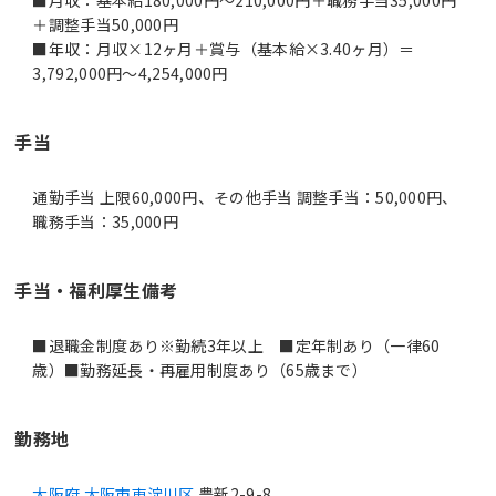
＋調整手当50,000円
■年収：月収×12ヶ月＋賞与（基本給×3.40ヶ月）＝
3,792,000円～4,254,000円
手当
通勤手当 上限60,000円、その他手当 調整手当：50,000円、
職務手当：35,000円
手当・福利厚生備考
■退職金制度あり※勤続3年以上 ■定年制あり（一律60
歳）■勤務延長・再雇用制度あり（65歳まで）
勤務地
大阪府 大阪市東淀川区
豊新2-9-8