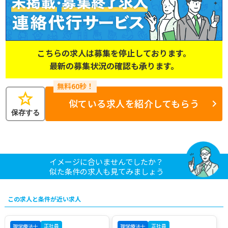
こちらの求人は募集を停止しております。
最新の募集状況の確認も承ります。
star
似ている求人を紹介してもらう
保存する
イメージに合いませんでしたか？
似た条件の求人も見てみましょう
この求人と条件が近い求人
正社員
正社員
理学療法士
理学療法士