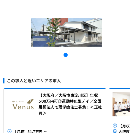
この求人と近いエリアの求人
【大阪府／大阪市東淀川区】年収
500万円可◎運動特化型デイ／全国
展開法人で理学療法士募集！＜正社
員＞
【月収】3
【月収】31.7万円 ～
大阪市営