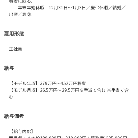
職者に限る）
年末年始休暇 12月31日～1月3日／慶弔休暇／結婚／
出産／忌休
雇用形態
正社員
給与
【モデル年収】379万円〜452万円程度
【モデル月収】26.5万円〜29.5万円※手当て含む ※手当て含
む
給与備考
【給与内訳】
■月収：基本給180,000円～210,000円＋職務手当35,000円