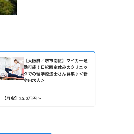
【大阪府／堺市南区】マイカー通
勤可能！日祝固定休みのクリニッ
クでの理学療法士さん募集♪＜新
卒用求人＞
【月収】25.0万円 ～
南海泉北線