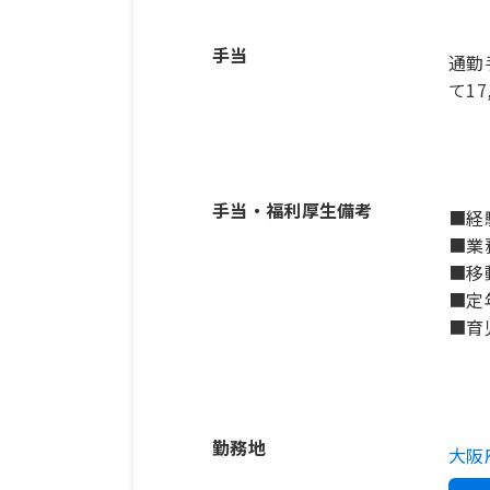
手当
通勤
て17
手当・福利厚生備考
■経
■業
■移
■定
■育
勤務地
大阪