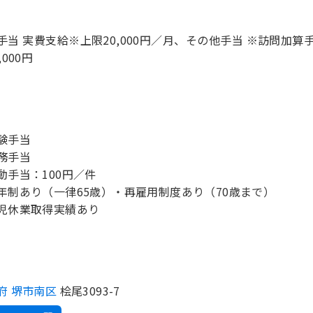
手当 実費支給※上限20,000円／月、その他手当 ※訪問加算
,000円
験手当
務手当
動手当：100円／件
年制あり（一律65歳）・再雇用制度あり（70歳まで）
児休業取得実績あり
府 堺市南区
桧尾3093-7