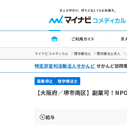
トップページ
ご利用ガイ
マイナビコメディカル
理学療法士
理学療法士求人
特定非営利活動法人せかんど
せかんど訪問
募集停止
理学療法士
【大阪府／堺市南区】副業可！NP
給与