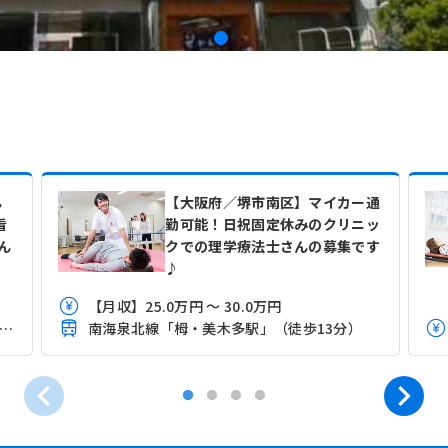
ん
【大阪府／堺市南区】マイカー通
看
勤可能！日祝固定休みのクリニッ
ん
クでの理学療法士さんの募集です
♪
【月収】25.0万円 ～ 30.0万円
月収】28.0万円 ～ 45.0万円程度（諸手当込）
南海泉北線「栂・美木多駅」（徒歩13分）