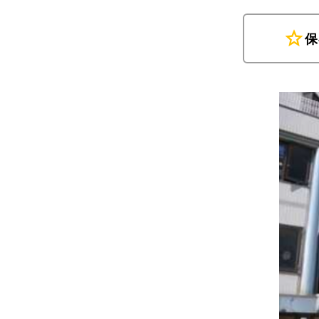
star
保