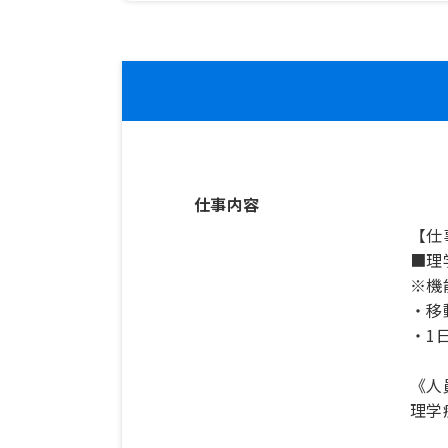
仕事内容
【仕
■理
※機
・移
・1
《人
理学