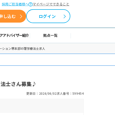
採用ご担当者様へ
マイページでできること
申し込む
ログイン
援情報
キャリアアドバイザー紹介
拠点一覧
ーション堺本部の理学療法士求人
療法士さん募集♪
更新日：2026/06/02
求人番号：599454