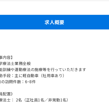
求人概要
事内容】
学療法士業務全般
能訓練や運動療法の施療等を行っていただきます
動手段：主に軽自動車（社用車あり）
日の訪問件数：6~8件
員配置》
療法士： 2名（正社員1名／非常勤1名）