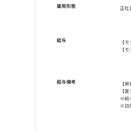
雇用形態
正社
給与
【モ
【モ
給与備考
【昇
【賞
※給
※訪