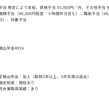
手当 規定により支給、資格手当 55,000円／月、その他手当 地域
職務手当（40,000円程度 ※時間外分含む）、職能手当（40,
日）、扶養手当
拠出年金401k
定拠出年金：加入（勤続3年以上、3年未満は返金）
職金制度：規程あり
児休業取得実績：あり