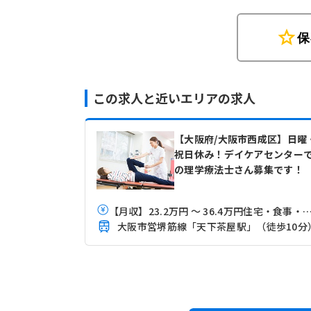
star
保
この求人と近いエリアの求人
【大阪府/大阪市西成区】日曜
祝日休み！デイケアセンター
の理学療法士さん募集です！
【月収】23.2万円 ～ 36.4万円住宅・食事・福利・ペア手当込 ※経
大阪市営堺筋線「天下茶屋駅」（徒歩10分