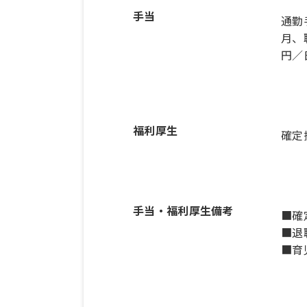
手当
通勤
月、
円／
福利厚生
確定
手当・福利厚生備考
■確
■退
■育