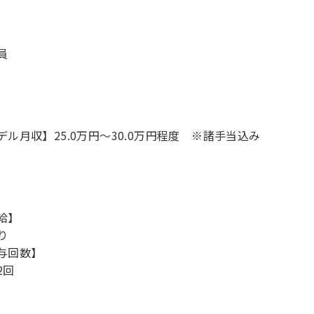
員
デル月収】25.0万円〜30.0万円程度 ※諸手当込み
給】
り
与回数】
2回