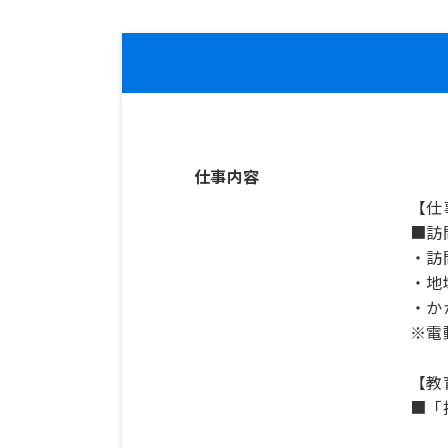
仕事内容
【仕
■訪
・訪
・地
・か
※電
【教
■「