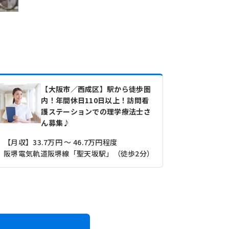
【大阪市／西成区】駅から徒歩圏
内！年間休日110日以上！訪問看
護ステーションでの理学療法士さ
ん募集♪
【月収】33.7万円 ～ 46.7万円程度
【月収】33
阪堺電気軌道阪堺線「聖天坂駅」（徒歩2分）
大阪市営四