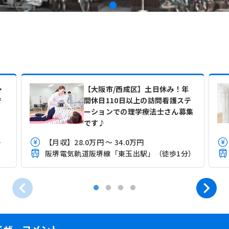
・
【大阪市/西成区】土日休み！年
で
間休日110日以上の訪問看護ステ
ーションでの理学療法士さん募集
です♪
験により異なる
【月収】28.0万円 ～ 34.0万円
）
阪堺電気軌道阪堺線「東玉出駅」（徒歩1分）
イザーコメント