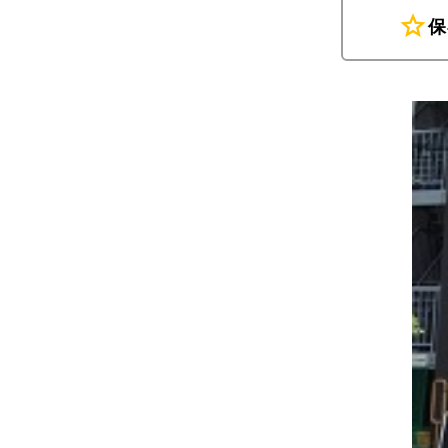
star
保