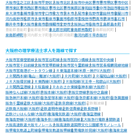
大阪市住之江区
大阪市平野区
大阪市北区
大阪市中央区
堺市
堺市堺区
堺市中区
堺市東区
堺市西区
堺市南区
堺市北区
堺市美原区
岸和田市
豊中市
池田市
吹田市
泉大津市
高槻市
貝塚市
守口市
枚方市
茨木市
八尾市
泉佐野市
富田林市
寝屋川市
河内長野市
松原市
大東市
和泉市
箕面市
柏原市
羽曳野市
門真市
摂津市
高石市
藤井寺市
東大阪市
泉南市
四條畷市
交野市
大阪狭山市
阪南市
三島郡島本町
豊能郡豊能町
豊能郡能勢町
泉北郡忠岡町
泉南郡熊取町
泉南郡田尻町
泉南郡岬町
南河内郡太子町
南河内郡河南町
南河内郡千早赤阪村
大阪府の理学療法士求人を路線で探す
大阪市営御堂筋線
大阪市営谷町線
大阪市営四つ橋線
大阪市営中央線
大阪市営千日前線
大阪市営堺筋線
大阪市営今里筋線
大阪市営長堀鶴見緑地線
大阪市営南港ポートタウン線
ＪＲ東海道本線(米原－神戸)(大阪府)
ＪＲ関西本線(亀山－難波)(大阪府)
ＪＲ片町線(大阪府)
ＪＲ福知山線(大阪府)
ＪＲ大阪環状線
ＪＲ東西線(大阪府)
ＪＲ阪和線(天王寺－和歌山)(大阪府)
ＪＲ関西空港線
ＪＲ桜島線
ＪＲおおさか東線
阪神本線(大阪府)
阪神なんば線(大阪府)
京阪本線(大阪府)
京阪交野線
京阪中之島線
阪急神戸本線(大阪府)
阪急宝塚本線(大阪府)
阪急京都本線(大阪府)
阪急箕面線
阪急千里線
近鉄大阪線(大阪府)
近鉄奈良線(大阪府)
近鉄難波線
近鉄南大阪線(大阪府)
近鉄道明寺線
近鉄信貴線
近鉄長野線
近鉄けいはんな線(大阪府)
南海電気鉄道(大阪府)
南海空港線
南海高野線(大阪府)
南海多奈川線
南海高師浜線
北大阪急行電鉄
水間鉄道
大阪高速鉄道大阪モノレール
大阪高速鉄道国際文化公園都市モノレール
阪堺電気軌道上町線
阪堺電気軌道阪堺線
能勢電鉄妙見線(大阪府)
南海泉北線