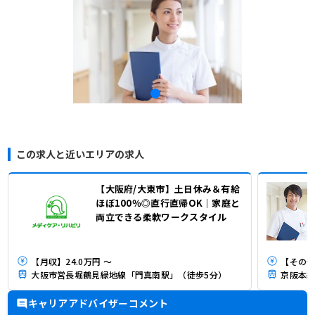
この求人と近いエリアの求人
【大阪府/大東市】土日休み＆有給
ほぼ100％◎直行直帰OK｜家庭と
両立できる柔軟ワークスタイル
【月収】24.0万円 ～
【その他
大阪市営長堀鶴見緑地線「門真南駅」（徒歩5分）
京阪本線
キャリアアドバイザーコメント