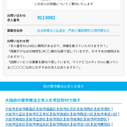
この求人の詳細についてご案内いたします
お問い合わせ
9113082
求人番号
募集先名称
社会医療法人弘道会 門真介護医療院 の理学療法士
お問い合わせ例
「求人番号9113082に興味があるので、詳細を教えていただけますか？」
「残業が少なめの病院をJR○○線の沿線で探していますが、おすすめの病院はあ
りますか？」
「訪問リハビリの募集を都内で探しています。マイナビコメディカルに載ってい
る○○○○○以外におすすめの求人はありますか？」
他の理学療法士求人を探す
大阪府の理学療法士求人を市区町村で探す
大阪市
大阪市都島区
大阪市福島区
大阪市此花区
大阪市西区
大阪市港区
大阪市大正区
大阪市天王寺区
大阪市浪速区
大阪市西淀川区
大阪市東淀川区
大阪市東成区
大阪市生野区
大阪市旭区
大阪市城東区
大阪市阿倍野区
大阪市住吉区
大阪市東住吉区
大阪市西成区
大阪市淀川区
大阪市鶴見区