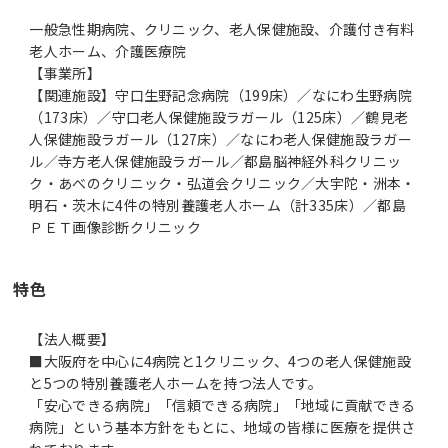
一般急性期病院、クリニック、老人保健施設、介護付き有料
老人ホーム、介護医療院
【事業所】
【関連施設】守口生野記念病院（199床）／なにわ生野病院
（173床）／守口老人保健施設ラガール（125床）／鶴見老
人保健施設ラガール（127床）／なにわ老人保健施設ラガー
ル／寺方老人保健施設ラガール／都島脳神経外科クリニッ
ク・あべのクリニック・弘道会クリニック／大宇陀・洲本・
明石・茨木に4件の特別養護老人ホーム（計335床）／都島
ＰＥＴ画像診断クリニック
特色
【法人概要】
■大阪府を中心に4病院と1クリニック、4つの老人保健施設
と5つの特別養護老人ホームを持つ法人です。
「安心できる病院」「信頼できる病院」「地域に貢献できる
病院」という基本方針をもとに、地域の皆様に医療を提供さ