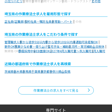
小児リハビリ
整骨院
接骨院
訪問マッサージ
薬局・ドラッグストア
その他
埼玉県の作業療法士求人を雇用形態で探す
正社員(正職員)
契約社員・嘱託社員
非常勤・パート
その他
埼玉県の作業療法士求人をこだわり条件で探す
管理職求人
駅から徒歩5分以内
駅から徒歩10分以内
車通勤可
未経験OK
新卒OK
残業少なめ
寮・借り上げ
住宅手当・補助
託児所・育児補助
土日祝休
無資格 OK
積極採用中
WEB面接OK
2027年4月入職可
夏～秋入職可
1月入職可
近隣の都道府県で作業療法士求人を再検索
茨城県
栃木県
群馬県
千葉県
東京都
神奈川県
山梨県
作業療法士の求人をすべて見る
専門サイト