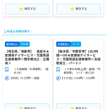
保存する
保存する
この法人の他の求人
正社員
パート
理学療法士
言語聴覚士
【埼玉県／鴻巣市】 高給与★
【栃木県／宇都宮市】1日2時
放課後デイサービス・児童発達
間～OK★放課後デイサービ
支援事業所＜理学療法士／正職
ス・児童発達支援事業所＜言語
員＞
聴覚士／パート＞
ＪＲ高崎線「北鴻巣駅」（徒
ＪＲ東北本線(上野－盛岡)「宇
歩1分）
都宮駅」（バス・車17分）
【月収】35.0万円 ～ 程度
【その他】2200円 ～ 2200円
保存する
保存する