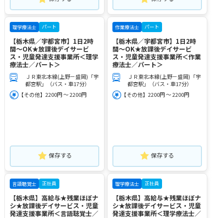
パート
パート
理学療法士
作業療法士
【栃木県／宇都宮市】1日2時
【栃木県／宇都宮市】1日2時
間～OK★放課後デイサービ
間～OK★放課後デイサービ
ス・児童発達支援事業所＜理学
ス・児童発達支援事業所＜作業
療法士／パート＞
療法士／パート＞
ＪＲ東北本線(上野－盛岡)「宇
ＪＲ東北本線(上野－盛岡)「宇
都宮駅」（バス・車17分）
都宮駅」（バス・車17分）
【その他】2200円 ～ 2200円
【その他】2200円 ～ 2200円
保存する
保存する
正社員
正社員
言語聴覚士
理学療法士
【栃木県】高給与★残業ほぼナ
【栃木県】高給与★残業ほぼナ
シ★放課後デイサービス・児童
シ★放課後デイサービス・児童
発達支援事業所＜言語聴覚士／
発達支援事業所＜理学療法士／