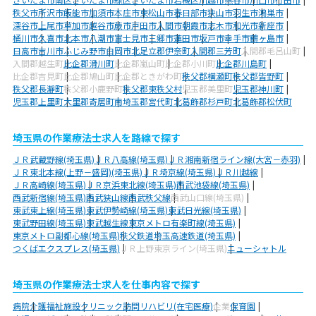
秩父市
所沢市
飯能市
加須市
本庄市
東松山市
春日部市
狭山市
羽生市
鴻巣市
深谷市
上尾市
草加市
越谷市
蕨市
戸田市
入間市
朝霞市
志木市
和光市
新座市
桶川市
久喜市
北本市
八潮市
富士見市
三郷市
蓮田市
坂戸市
幸手市
鶴ヶ島市
日高市
吉川市
ふじみ野市
白岡市
北足立郡伊奈町
入間郡三芳町
入間郡毛呂山町
入間郡越生町
比企郡滑川町
比企郡嵐山町
比企郡小川町
比企郡川島町
比企郡吉見町
比企郡鳩山町
比企郡ときがわ町
秩父郡横瀬町
秩父郡皆野町
秩父郡長瀞町
秩父郡小鹿野町
秩父郡東秩父村
児玉郡美里町
児玉郡神川町
児玉郡上里町
大里郡寄居町
南埼玉郡宮代町
北葛飾郡杉戸町
北葛飾郡松伏町
埼玉県の作業療法士求人を路線で探す
ＪＲ武蔵野線(埼玉県)
ＪＲ八高線(埼玉県)
ＪＲ湘南新宿ライン線(大宮－赤羽)
ＪＲ東北本線(上野－盛岡)(埼玉県)
ＪＲ埼京線(埼玉県)
ＪＲ川越線
ＪＲ高崎線(埼玉県)
ＪＲ京浜東北線(埼玉県)
西武池袋線(埼玉県)
西武新宿線(埼玉県)
西武狭山線
西武秩父線
西武山口線(埼玉県)
東武東上線(埼玉県)
東武伊勢崎線(埼玉県)
東武日光線(埼玉県)
東武野田線(埼玉県)
東武越生線
東京メトロ有楽町線(埼玉県)
東京メトロ副都心線(埼玉県)
秩父鉄道
埼玉高速鉄道(埼玉県)
つくばエクスプレス(埼玉県)
ＪＲ上野東京ライン(埼玉県)
ニューシャトル
埼玉県の作業療法士求人を仕事内容で探す
病院
介護福祉施設
クリニック
訪問リハビリ(在宅医療)
企業
保育園