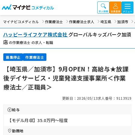
マイナビコメディカル
作業療法士
作業療法士求人
埼玉県
加須市
ハッピーライフケア株式会社
グローバルキッズパーク加須
店
の作業療法士 の求人・転職
募集停止
作業療法士
【埼玉県／加須市】9月OPEN！高給与★放課
後デイサービス・児童発達支援事業所＜作業
療法士／正職員＞
更新日：2026/05/13
求人番号：9113919
給与
【モデル月収】35.0万円〜程度
勤務地