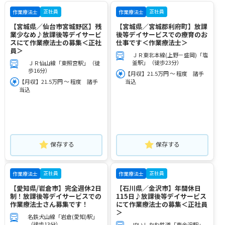
正社員
正社員
作業療法士
作業療法士
【宮城県／仙台市宮城野区】残
【宮城県／宮城郡利府町】放課
業少なめ♪放課後等デイサービ
後等デイサービスでの療育のお
スにて作業療法士の募集＜正社
仕事です＜作業療法士＞
員＞
ＪＲ東北本線(上野－盛岡)「塩
釜駅」（徒歩23分）
ＪＲ仙山線「東照宮駅」（徒
歩16分）
【月収】21.5万円 ～ 程度 諸手
【月収】21.5万円 ～ 程度 諸手
当込
当込
保存する
保存する
正社員
正社員
作業療法士
作業療法士
【愛知県/岩倉市】完全週休2日
【石川県／金沢市】年間休日
制！放課後等デイサービスでの
115日♪放課後等デイサービス
作業療法士さん募集です！
にて作業療法士の募集＜正社員
＞
名鉄犬山線「岩倉(愛知)駅」
（徒歩13分）
IRいしかわ鉄道「東金沢駅」