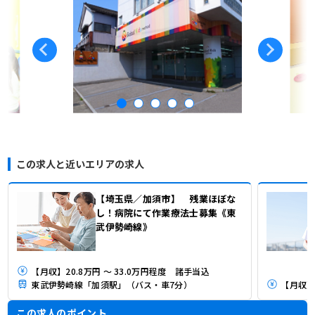
この求人と近いエリアの求人
【埼玉県／加須市】 残業ほぼな
し！病院にて作業療法士募集《東
武伊勢崎線》
【月収】20.8万円 ～ 33.0万円程度 諸手当込
東武伊勢崎線「加須駅」（バス・車7分）
【月収】
この求人のポイント