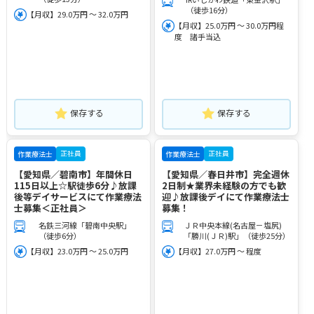
（徒歩16分）
【月収】29.0万円 ～ 32.0万円
【月収】25.0万円 ～ 30.0万円程
度 諸手当込
保存する
保存する
正社員
正社員
作業療法士
作業療法士
【愛知県／碧南市】年間休日
【愛知県／春日井市】完全週休
115日以上☆駅徒歩6分♪放課
2日制★業界未経験の方でも歓
後等デイサービスにて作業療法
迎♪放課後デイにて作業療法士
士募集＜正社員＞
募集！
名鉄三河線「碧南中央駅」
ＪＲ中央本線(名古屋－塩尻)
（徒歩6分）
「勝川(ＪＲ)駅」（徒歩25分）
【月収】23.0万円 ～ 25.0万円
【月収】27.0万円 ～ 程度