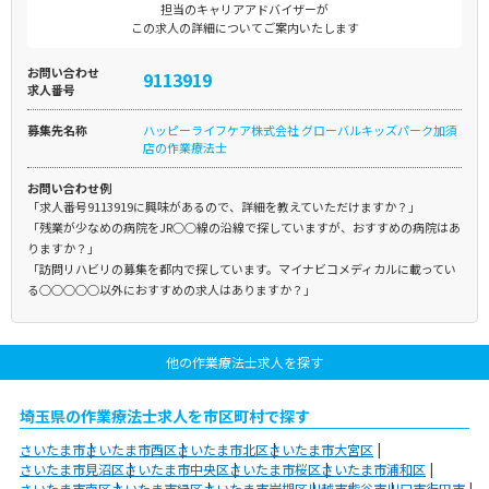
担当のキャリアアドバイザーが
この求人の詳細についてご案内いたします
お問い合わせ
9113919
求人番号
募集先名称
ハッピーライフケア株式会社 グローバルキッズパーク加須
店の作業療法士
お問い合わせ例
「求人番号9113919に興味があるので、詳細を教えていただけますか？」
「残業が少なめの病院をJR○○線の沿線で探していますが、おすすめの病院はあ
りますか？」
「訪問リハビリの募集を都内で探しています。マイナビコメディカルに載ってい
る○○○○○以外におすすめの求人はありますか？」
他の作業療法士求人を探す
埼玉県の作業療法士求人を市区町村で探す
さいたま市
さいたま市西区
さいたま市北区
さいたま市大宮区
さいたま市見沼区
さいたま市中央区
さいたま市桜区
さいたま市浦和区
さいたま市南区
さいたま市緑区
さいたま市岩槻区
川越市
熊谷市
川口市
行田市