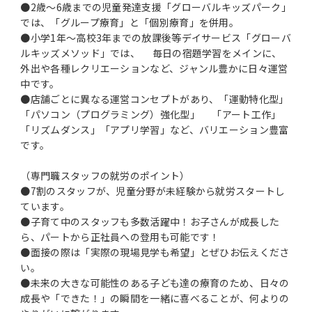
●2歳～6歳までの児童発達支援「グローバルキッズパーク」
では、「グループ療育」と「個別療育」を併用。
●小学1年～高校3年までの放課後等デイサービス「グローバ
ルキッズメソッド」では、 毎日の宿題学習をメインに、
外出や各種レクリエーションなど、ジャンル豊かに日々運営
中です。
●店舗ごとに異なる運営コンセプトがあり、「運動特化型」
「パソコン（プログラミング）強化型」 「アート工作」
「リズムダンス」「アプリ学習」など、バリエーション豊富
です。
（専門職スタッフの就労のポイント）
●7割のスタッフが、児童分野が未経験から就労スタートし
ています。
●子育て中のスタッフも多数活躍中！お子さんが成長した
ら、パートから正社員への登用も可能です！
●面接の際は「実際の現場見学も希望」とぜひお伝えくださ
い。
●未来の大きな可能性のある子ども達の療育のため、日々の
成長や「できた！」の瞬間を一緒に喜べることが、何よりの