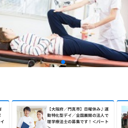
有
【大阪府／門真市】日曜休み♪運
家
動特化型デイ／全国展開の法人で
タイ
理学療法士の募集です！＜パート
＞