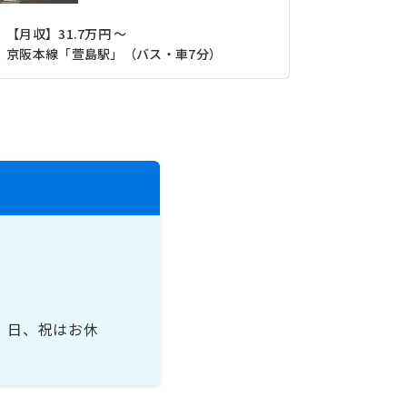
【月収】31.7万円 ～
【月収】28
京阪本線「萱島駅」（バス・車7分）
、日、祝はお休