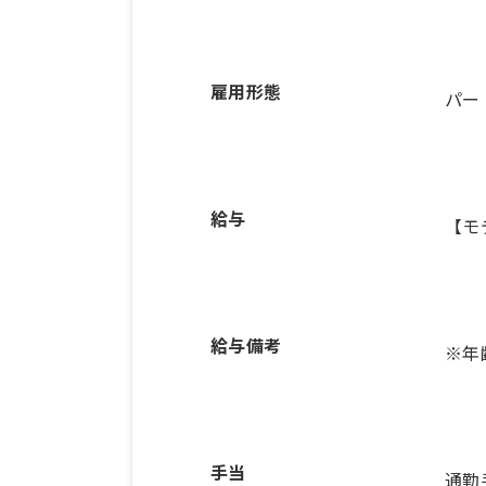
雇用形態
パー
給与
【モ
給与備考
手当
通勤