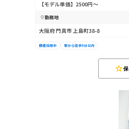
【モデル単価】2500円〜
勤務地
大阪府 門真市 上島町38-8
積極採用中
駅から徒歩5分以内
star
保