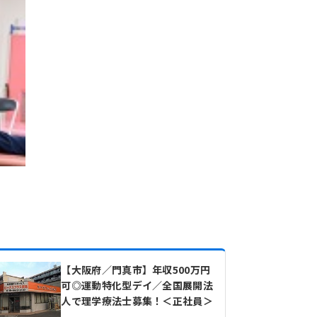
【大阪府／門真市】年収500万円
可◎運動特化型デイ／全国展開法
人で理学療法士募集！＜正社員＞