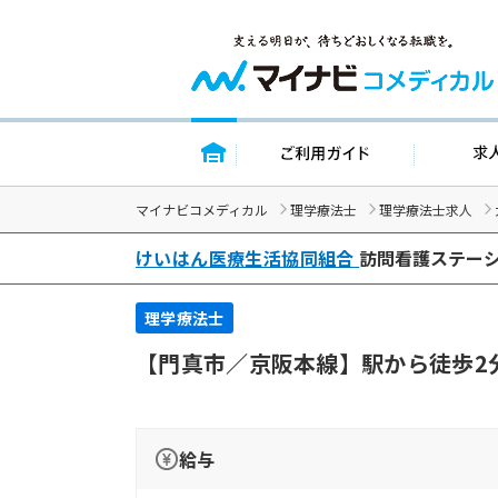
トップページ
ご利用ガイド
マイナビコメディカル
理学療法士
理学療法士求人
けいはん医療生活協同組合
訪問看護ステー
理学療法士
【門真市／京阪本線】駅から徒歩2
給与