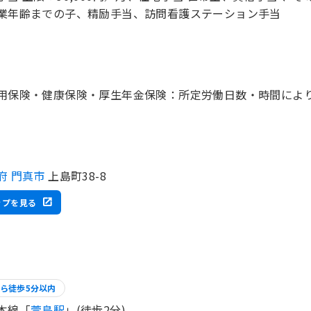
業年齢までの子、精励手当、訪問看護ステーション手当
用保険・健康保険・厚生年金保険：所定労働日数・時間によ
府 門真市
上島町38-8
ップを見る
ら徒歩5分以内
本線「
萱島駅
」(徒歩2分)