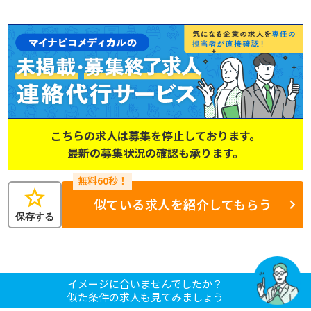
こちらの求人は募集を停止しております。
最新の募集状況の確認も承ります。
star
似ている求人を紹介してもらう
保存する
イメージに合いませんでしたか？
似た条件の求人も見てみましょう