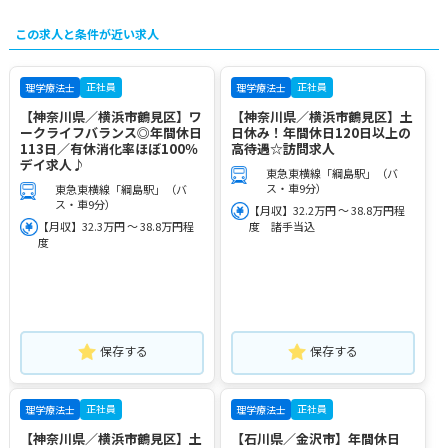
この求人と条件が近い求人
正社員
正社員
理学療法士
理学療法士
【神奈川県／横浜市鶴見区】ワ
【神奈川県／横浜市鶴見区】土
ークライフバランス◎年間休日
日休み！年間休日120日以上の
113日／有休消化率ほぼ100％
高待遇☆訪問求人
デイ求人♪
東急東横線「綱島駅」（バ
ス・車9分）
東急東横線「綱島駅」（バ
ス・車9分）
【月収】32.2万円 ～ 38.8万円程
【月収】32.3万円 ～ 38.8万円程
度 諸手当込
度
保存する
保存する
正社員
正社員
理学療法士
理学療法士
【神奈川県／横浜市鶴見区】土
【石川県／金沢市】年間休日