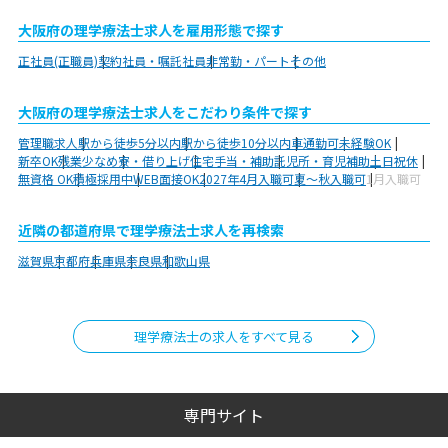
大阪府の理学療法士求人を雇用形態で探す
正社員(正職員)
契約社員・嘱託社員
非常勤・パート
その他
大阪府の理学療法士求人をこだわり条件で探す
管理職求人
駅から徒歩5分以内
駅から徒歩10分以内
車通勤可
未経験OK
新卒OK
残業少なめ
寮・借り上げ
住宅手当・補助
託児所・育児補助
土日祝休
無資格 OK
積極採用中
WEB面接OK
2027年4月入職可
夏～秋入職可
1月入職可
近隣の都道府県で理学療法士求人を再検索
滋賀県
京都府
兵庫県
奈良県
和歌山県
理学療法士の求人をすべて見る
専門サイト