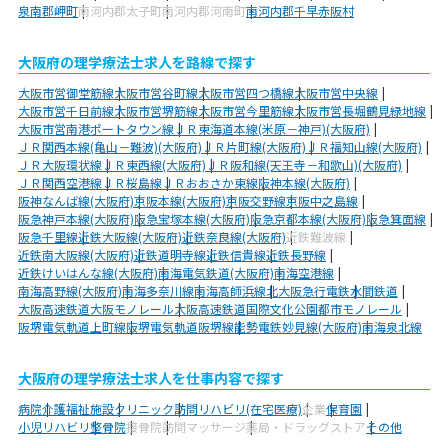
泉南郡岬町
南河内郡太子町
南河内郡河南町
南河内郡千早赤阪村
大阪府の理学療法士求人を路線で探す
大阪市営御堂筋線
大阪市営谷町線
大阪市営四つ橋線
大阪市営中央線
大阪市営千日前線
大阪市営堺筋線
大阪市営今里筋線
大阪市営長堀鶴見緑地線
大阪市営南港ポートタウン線
ＪＲ東海道本線(米原－神戸)(大阪府)
ＪＲ関西本線(亀山－難波)(大阪府)
ＪＲ片町線(大阪府)
ＪＲ福知山線(大阪府)
ＪＲ大阪環状線
ＪＲ東西線(大阪府)
ＪＲ阪和線(天王寺－和歌山)(大阪府)
ＪＲ関西空港線
ＪＲ桜島線
ＪＲおおさか東線
阪神本線(大阪府)
阪神なんば線(大阪府)
京阪本線(大阪府)
京阪交野線
京阪中之島線
阪急神戸本線(大阪府)
阪急宝塚本線(大阪府)
阪急京都本線(大阪府)
阪急箕面線
阪急千里線
近鉄大阪線(大阪府)
近鉄奈良線(大阪府)
近鉄難波線
近鉄南大阪線(大阪府)
近鉄道明寺線
近鉄信貴線
近鉄長野線
近鉄けいはんな線(大阪府)
南海電気鉄道(大阪府)
南海空港線
南海高野線(大阪府)
南海多奈川線
南海高師浜線
北大阪急行電鉄
水間鉄道
大阪高速鉄道大阪モノレール
大阪高速鉄道国際文化公園都市モノレール
阪堺電気軌道上町線
阪堺電気軌道阪堺線
能勢電鉄妙見線(大阪府)
南海泉北線
大阪府の理学療法士求人を仕事内容で探す
病院
介護福祉施設
クリニック
訪問リハビリ(在宅医療)
企業
保育園
小児リハビリ
整骨院
接骨院
訪問マッサージ
薬局・ドラッグストア
その他