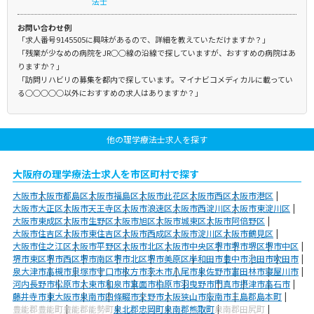
法士
お問い合わせ例
「求人番号9145505に興味があるので、詳細を教えていただけますか？」
「残業が少なめの病院をJR○○線の沿線で探していますが、おすすめの病院はあ
りますか？」
「訪問リハビリの募集を都内で探しています。マイナビコメディカルに載ってい
る○○○○○以外におすすめの求人はありますか？」
他の理学療法士求人を探す
大阪府の理学療法士求人を市区町村で探す
大阪市
大阪市都島区
大阪市福島区
大阪市此花区
大阪市西区
大阪市港区
大阪市大正区
大阪市天王寺区
大阪市浪速区
大阪市西淀川区
大阪市東淀川区
大阪市東成区
大阪市生野区
大阪市旭区
大阪市城東区
大阪市阿倍野区
大阪市住吉区
大阪市東住吉区
大阪市西成区
大阪市淀川区
大阪市鶴見区
大阪市住之江区
大阪市平野区
大阪市北区
大阪市中央区
堺市
堺市堺区
堺市中区
堺市東区
堺市西区
堺市南区
堺市北区
堺市美原区
岸和田市
豊中市
池田市
吹田市
泉大津市
高槻市
貝塚市
守口市
枚方市
茨木市
八尾市
泉佐野市
富田林市
寝屋川市
河内長野市
松原市
大東市
和泉市
箕面市
柏原市
羽曳野市
門真市
摂津市
高石市
藤井寺市
東大阪市
泉南市
四條畷市
交野市
大阪狭山市
阪南市
三島郡島本町
豊能郡豊能町
豊能郡能勢町
泉北郡忠岡町
泉南郡熊取町
泉南郡田尻町