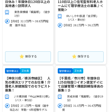
日休み！年間休日120日以上の
110日以上◎住宅型有料老人ホ
高待遇☆訪問求人
ームにて理学療法士の募集♪＜
常勤＞
東急東横線「綱島駅」（徒歩
1分）
IRいしかわ鉄道「金沢駅」
（バス・車6分）
【月収】32.3万円 ～ 38.8万円程
度 諸手当込
【月収】28.2万円 ～ 36.2万円
保存する
保存する
正社員
正社員
理学療法士
理学療法士
【神奈川県／横浜市緑区】 人
【千葉県／市川市】年間休日
気の横浜エリアでのお仕事！介
125日程度◎イオン直営デイに
護老人保健施設でのセラピスト
て店舗管理×機能訓練指導員の
募集！
募集☆彡
ＪＲ横浜線「中山(神奈川)駅」
京成本線「鬼越駅」（徒歩19
（バス・車5分）
分）
【月収】27.1万円 ～ 程度（諸手
【月収】31.0万円 ～ 36.4万円程
当込み） 常勤・6年経験モデル
度