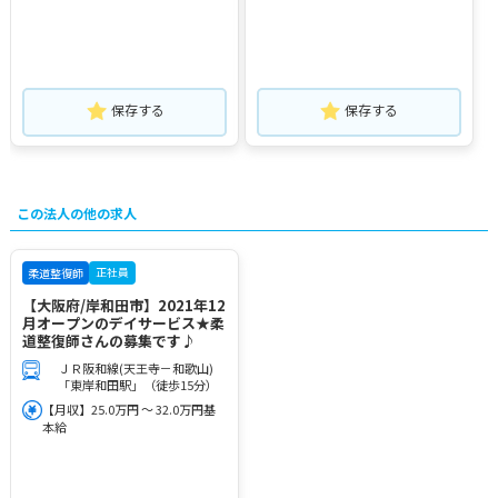
保存する
保存する
この法人の他の求人
正社員
柔道整復師
【大阪府/岸和田市】2021年12
月オープンのデイサービス★柔
道整復師さんの募集です♪
ＪＲ阪和線(天王寺－和歌山)
「東岸和田駅」（徒歩15分）
【月収】25.0万円 ～ 32.0万円基
本給