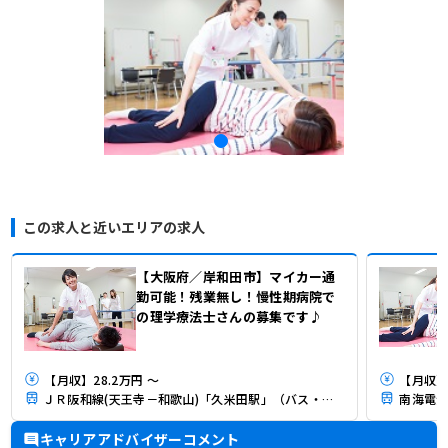
この求人と近いエリアの求人
【大阪府／岸和田市】マイカー通
勤可能！残業無し！慢性期病院で
の理学療法士さんの募集です♪
【月収】28.2万円 ～
【月収】2
ＪＲ阪和線(天王寺－和歌山)「久米田駅」（バス・車8分）
南海電気
キャリアアドバイザーコメント