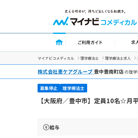
トップページ
ご利用ガイ
マイナビコメディカル
理学療法士
理学療法士求人
株式会社恵ケアグループ
豊中豊南町店
の理学
募集停止
理学療法士
【大阪府／豊中市】定員10名☆月
給与