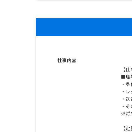
仕事内容
【仕
■理
・身
・レ
・送
・そ
※将
【定