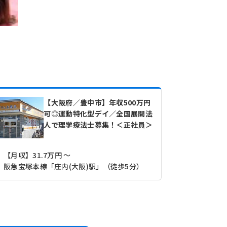
【大阪府／豊中市】年収500万円
可◎運動特化型デイ／全国展開法
人で理学療法士募集！＜正社員＞
【月収】31.7万円 ～
【その他】1
阪急宝塚本線「庄内(大阪)駅」（徒歩5分）
阪急宝塚本