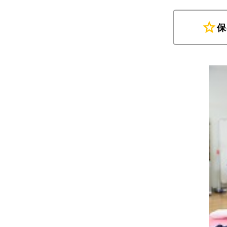
star
保