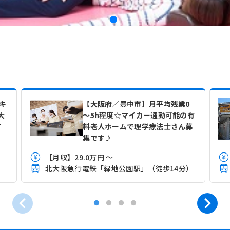
キ
【大阪府／豊中市】月平均残業0
大
～5h程度☆マイカー通勤可能の有
T
料老人ホームで理学療法士さん募
集です♪
【月収】29.0万円 ～
北大阪急行電鉄「緑地公園駅」（徒歩14分）