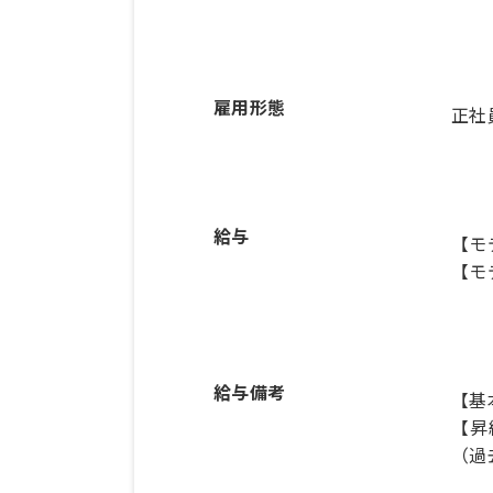
雇用形態
正社
給与
【モ
【モ
給与備考
【基本
【昇
（過