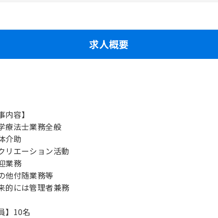
求人概要
事内容】
学療法士業務全般
体介助
クリエーション活動
迎業務
の他付随業務等
来的には管理者兼務
員】10名