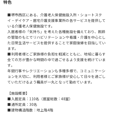
特色
■堺市西区にある、介護老人保健施設入所・ショートステ
イ・デイケア・居宅介護支援事業所の各サービスを提供して
いる介護老人保健施設です。
入居者様の「気持ち」を考えた各種施設を備えており、医師
の管理のもとでリハビリテーションや看護・介護を中心とし
た日常生活サービスを提供することで家庭復帰を目指してい
ます。
■利用者様とご家族様の負担を軽減とともに、地域に暮らす
全ての方が豊かな時間の中で過ごせるよう支援を続けていま
す。
年間行事やレクリエーションも多種多様で、コミュニケーシ
ョンを大切に、利用者様とご家族様が安心して日々を過ごし
ていただけるよう職員が一丸となって勤めています。
【施設概要】
■入居定員：110名（居室総数：48室）
■通所定員：30名
■建物構造階数：地上階4階