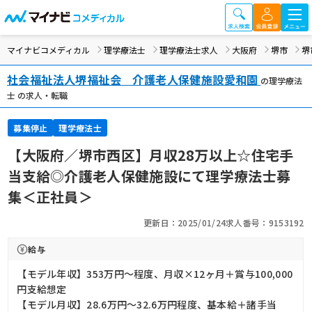
マイナビコメディカル
理学療法士
理学療法士求人
大阪府
堺市
堺
社会福祉法人堺福祉会 介護老人保健施設愛和園
の理学療法
士 の求人・転職
募集停止
理学療法士
【大阪府／堺市西区】月収28万以上☆住宅手
当支給◎介護老人保健施設にて理学療法士募
集＜正社員＞
更新日：2025/01/24
求人番号：9153192
給与
【モデル年収】353万円〜程度、月収×12ヶ月＋賞与100,000
円支給想定
【モデル月収】28.6万円〜32.6万円程度、基本給＋諸手当