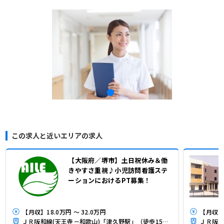
この求人と近いエリアの求人
【大阪府／堺市】土日祝休み＆働
きやすさ重視♪小児訪問看護ステ
ーションにおけるPT募集！
【月収】18.0万円 ～ 32.0万円
【月収】2
ＪＲ阪和線(天王寺－和歌山)「津久野駅」（徒歩15分）
ＪＲ阪和