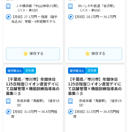
ＪＲ横浜線「中山(神奈川)駅」
IRいしかわ鉄道「金沢駅」
（バス・車5分）
（バス・車6分）
【月収】27.1万円 ～ 程度（諸手
【月収】28.2万円 ～ 36.2万円
当込み） 常勤・6年経験モデル
保存する
保存する
正社員
正社員
理学療法士
理学療法士
【千葉県／市川市】年間休日
【千葉県／市川市】年間休日
125日程度◎イオン直営デイに
125日程度◎イオン直営デイに
て店舗管理×機能訓練指導員の
て店舗管理×機能訓練指導員の
募集☆彡
募集☆彡
京成本線「鬼越駅」（徒歩19
京成本線「鬼越駅」（徒歩19
分）
分）
【月収】31.0万円 ～ 36.4万円程
【月収】31.0万円 ～ 36.4万円程
度
度