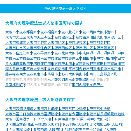
他の理学療法士求人を探す
大阪府の理学療法士求人を市区町村で探す
大阪市
大阪市都島区
大阪市福島区
大阪市此花区
大阪市西区
大阪市港区
大阪市大正区
大阪市天王寺区
大阪市浪速区
大阪市西淀川区
大阪市東淀川区
大阪市東成区
大阪市生野区
大阪市旭区
大阪市城東区
大阪市阿倍野区
大阪市住吉区
大阪市東住吉区
大阪市西成区
大阪市淀川区
大阪市鶴見区
大阪市住之江区
大阪市平野区
大阪市北区
大阪市中央区
堺市
堺市堺区
堺市中区
堺市東区
堺市西区
堺市南区
堺市北区
堺市美原区
岸和田市
豊中市
池田市
吹田市
泉大津市
高槻市
貝塚市
守口市
枚方市
茨木市
八尾市
泉佐野市
富田林市
寝屋川市
河内長野市
松原市
大東市
和泉市
箕面市
柏原市
羽曳野市
門真市
摂津市
高石市
藤井寺市
東大阪市
泉南市
四條畷市
交野市
大阪狭山市
阪南市
三島郡島本町
豊能郡豊能町
豊能郡能勢町
泉北郡忠岡町
泉南郡熊取町
泉南郡田尻町
泉南郡岬町
南河内郡太子町
南河内郡河南町
南河内郡千早赤阪村
大阪府の理学療法士求人を路線で探す
大阪市営御堂筋線
大阪市営谷町線
大阪市営四つ橋線
大阪市営中央線
大阪市営千日前線
大阪市営堺筋線
大阪市営今里筋線
大阪市営長堀鶴見緑地線
大阪市営南港ポートタウン線
ＪＲ東海道本線(米原－神戸)(大阪府)
ＪＲ関西本線(亀山－難波)(大阪府)
ＪＲ片町線(大阪府)
ＪＲ福知山線(大阪府)
ＪＲ大阪環状線
ＪＲ東西線(大阪府)
ＪＲ阪和線(天王寺－和歌山)(大阪府)