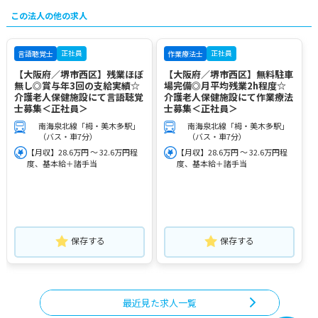
この法人の他の求人
正社員
正社員
言語聴覚士
作業療法士
【大阪府／堺市西区】残業ほぼ
【大阪府／堺市西区】無料駐車
無し◎賞与年3回の支給実績☆
場完備◎月平均残業2h程度☆
介護老人保健施設にて言語聴覚
介護老人保健施設にて作業療法
士募集＜正社員＞
士募集＜正社員＞
南海泉北線「栂・美木多駅」
南海泉北線「栂・美木多駅」
（バス・車7分）
（バス・車7分）
【月収】28.6万円 ～ 32.6万円程
【月収】28.6万円 ～ 32.6万円程
度、基本給＋諸手当
度、基本給＋諸手当
保存する
保存する
最近見た求人一覧