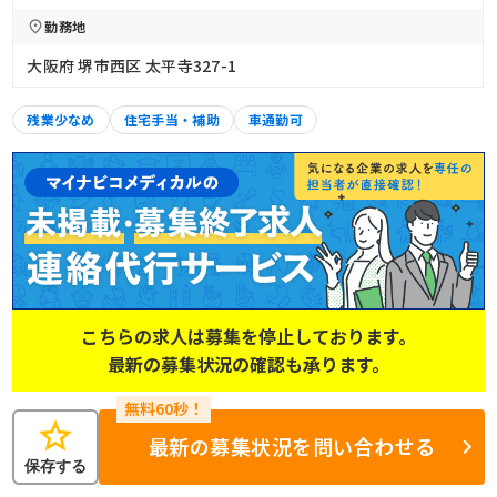
勤務地
大阪府 堺市西区 太平寺327-1
残業少なめ
住宅手当・補助
車通勤可
こちらの求人は募集を停止しております。
最新の募集状況の確認も承ります。
star
最新の募集状況を問い合わせる
保存する