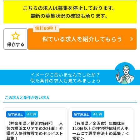
こちらの求人は募集を停止しております。
最新の募集状況の確認も承ります。
star
似ている求人を紹介してもらう
保存する
イメージに合いませんでしたか？
似た条件の求人も見てみましょう
この求人と条件が近い求人
正社員
正社員
理学療法士
理学療法士
【神奈川県／横浜市緑区】 人
【石川県／金沢市】年間休日
気の横浜エリアでのお仕事！介
110日以上◎住宅型有料老人ホ
護老人保健施設でのセラピスト
ームにて理学療法士の募集♪＜
募集！
常勤＞