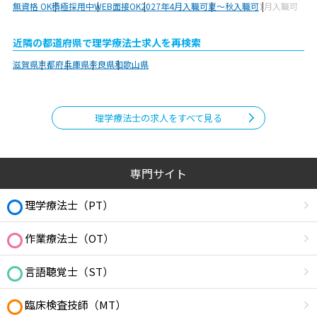
無資格 OK
積極採用中
WEB面接OK
2027年4月入職可
夏～秋入職可
1月入職可
近隣の都道府県で理学療法士求人を再検索
滋賀県
京都府
兵庫県
奈良県
和歌山県
理学療法士の求人をすべて見る
専門サイト
理学療法士（PT）
作業療法士（OT）
言語聴覚士（ST）
臨床検査技師（MT）