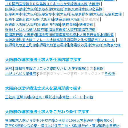
ＪＲ関西空港線
ＪＲ桜島線
ＪＲおおさか東線
阪神本線(大阪府)
阪神なんば線(大阪府)
京阪本線(大阪府)
京阪交野線
京阪中之島線
阪急神戸本線(大阪府)
阪急宝塚本線(大阪府)
阪急京都本線(大阪府)
阪急箕面線
阪急千里線
近鉄大阪線(大阪府)
近鉄奈良線(大阪府)
近鉄難波線
近鉄南大阪線(大阪府)
近鉄道明寺線
近鉄信貴線
近鉄長野線
近鉄けいはんな線(大阪府)
南海電気鉄道(大阪府)
南海空港線
南海高野線(大阪府)
南海多奈川線
南海高師浜線
北大阪急行電鉄
水間鉄道
大阪高速鉄道大阪モノレール
大阪高速鉄道国際文化公園都市モノレール
阪堺電気軌道上町線
阪堺電気軌道阪堺線
能勢電鉄妙見線(大阪府)
南海泉北線
大阪府の理学療法士求人を仕事内容で探す
病院
介護福祉施設
クリニック
訪問リハビリ(在宅医療)
企業
保育園
小児リハビリ
整骨院
接骨院
訪問マッサージ
薬局・ドラッグストア
その他
大阪府の理学療法士求人を雇用形態で探す
正社員(正職員)
契約社員・嘱託社員
非常勤・パート
その他
大阪府の理学療法士求人をこだわり条件で探す
管理職求人
駅から徒歩5分以内
駅から徒歩10分以内
車通勤可
未経験OK
新卒OK
残業少なめ
寮・借り上げ
住宅手当・補助
託児所・育児補助
土日祝休