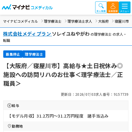
マイナビコメディカル
理学療法士
理学療法士求人
大阪府
寝屋川市
株式会社メディプラン
ソレイユねやがわ
の理学療法士 の求人・
転職
募集停止
理学療法士
【大阪府／寝屋川市】高給与★土日祝休み◎
施設への訪問リハのお仕事＜理学療法士／正
職員＞
更新日：2026/07/03
求人番号：9157739
給与
【モデル月収】31.2万円〜31.2万円程度 諸手当込み
勤務地