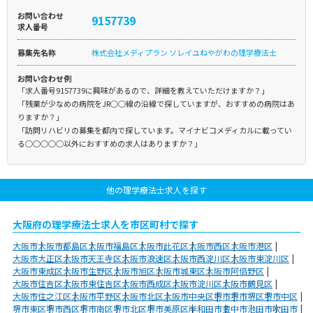
お問い合わせ
9157739
求人番号
募集先名称
株式会社メディプラン ソレイユねやがわの理学療法士
お問い合わせ例
「求人番号9157739に興味があるので、詳細を教えていただけますか？」
「残業が少なめの病院をJR○○線の沿線で探していますが、おすすめの病院はあ
りますか？」
「訪問リハビリの募集を都内で探しています。マイナビコメディカルに載ってい
る○○○○○以外におすすめの求人はありますか？」
他の理学療法士求人を探す
大阪府の理学療法士求人を市区町村で探す
大阪市
大阪市都島区
大阪市福島区
大阪市此花区
大阪市西区
大阪市港区
大阪市大正区
大阪市天王寺区
大阪市浪速区
大阪市西淀川区
大阪市東淀川区
大阪市東成区
大阪市生野区
大阪市旭区
大阪市城東区
大阪市阿倍野区
大阪市住吉区
大阪市東住吉区
大阪市西成区
大阪市淀川区
大阪市鶴見区
大阪市住之江区
大阪市平野区
大阪市北区
大阪市中央区
堺市
堺市堺区
堺市中区
堺市東区
堺市西区
堺市南区
堺市北区
堺市美原区
岸和田市
豊中市
池田市
吹田市