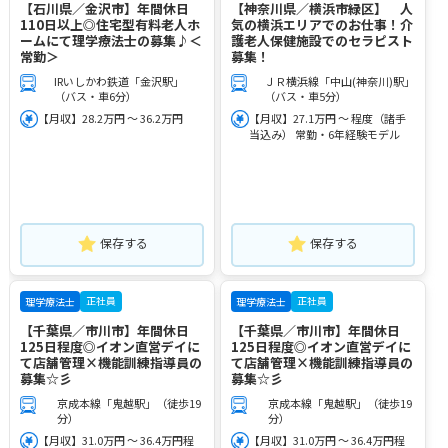
【石川県／金沢市】年間休日
【神奈川県／横浜市緑区】 人
110日以上◎住宅型有料老人ホ
気の横浜エリアでのお仕事！介
ームにて理学療法士の募集♪＜
護老人保健施設でのセラピスト
常勤＞
募集！
IRいしかわ鉄道「金沢駅」
ＪＲ横浜線「中山(神奈川)駅」
（バス・車6分）
（バス・車5分）
【月収】28.2万円 ～ 36.2万円
【月収】27.1万円 ～ 程度（諸手
当込み） 常勤・6年経験モデル
保存する
保存する
正社員
正社員
理学療法士
理学療法士
【千葉県／市川市】年間休日
【千葉県／市川市】年間休日
125日程度◎イオン直営デイに
125日程度◎イオン直営デイに
て店舗管理×機能訓練指導員の
て店舗管理×機能訓練指導員の
募集☆彡
募集☆彡
京成本線「鬼越駅」（徒歩19
京成本線「鬼越駅」（徒歩19
分）
分）
【月収】31.0万円 ～ 36.4万円程
【月収】31.0万円 ～ 36.4万円程