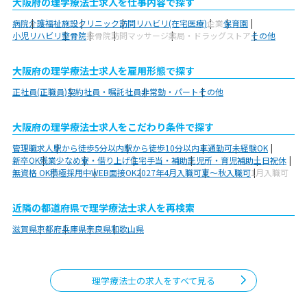
大阪府の理学療法士求人を仕事内容で探す
病院
介護福祉施設
クリニック
訪問リハビリ(在宅医療)
企業
保育園
小児リハビリ
整骨院
接骨院
訪問マッサージ
薬局・ドラッグストア
その他
大阪府の理学療法士求人を雇用形態で探す
正社員(正職員)
契約社員・嘱託社員
非常勤・パート
その他
大阪府の理学療法士求人をこだわり条件で探す
管理職求人
駅から徒歩5分以内
駅から徒歩10分以内
車通勤可
未経験OK
新卒OK
残業少なめ
寮・借り上げ
住宅手当・補助
託児所・育児補助
土日祝休
無資格 OK
積極採用中
WEB面接OK
2027年4月入職可
夏～秋入職可
1月入職可
近隣の都道府県で理学療法士求人を再検索
滋賀県
京都府
兵庫県
奈良県
和歌山県
理学療法士の求人をすべて見る