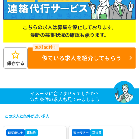
こちらの求人は募集を停止しております。
最新の募集状況の確認も承ります。
star
似ている求人を紹介してもらう
保存する
イメージに合いませんでしたか？
似た条件の求人も見てみましょう
この求人と条件が近い求人
正社員
正社員
理学療法士
理学療法士