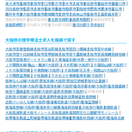
泉大津市
高槻市
貝塚市
守口市
枚方市
茨木市
八尾市
泉佐野市
富田林市
寝屋川市
河内長野市
松原市
大東市
和泉市
箕面市
柏原市
羽曳野市
門真市
摂津市
高石市
藤井寺市
東大阪市
泉南市
四條畷市
交野市
大阪狭山市
阪南市
三島郡島本町
豊能郡豊能町
豊能郡能勢町
泉北郡忠岡町
泉南郡熊取町
泉南郡田尻町
泉南郡岬町
南河内郡太子町
南河内郡河南町
南河内郡千早赤阪村
大阪府の理学療法士求人を路線で探す
大阪市営御堂筋線
大阪市営谷町線
大阪市営四つ橋線
大阪市営中央線
大阪市営千日前線
大阪市営堺筋線
大阪市営今里筋線
大阪市営長堀鶴見緑地線
大阪市営南港ポートタウン線
ＪＲ東海道本線(米原－神戸)(大阪府)
ＪＲ関西本線(亀山－難波)(大阪府)
ＪＲ片町線(大阪府)
ＪＲ福知山線(大阪府)
ＪＲ大阪環状線
ＪＲ東西線(大阪府)
ＪＲ阪和線(天王寺－和歌山)(大阪府)
ＪＲ関西空港線
ＪＲ桜島線
ＪＲおおさか東線
阪神本線(大阪府)
阪神なんば線(大阪府)
京阪本線(大阪府)
京阪交野線
京阪中之島線
阪急神戸本線(大阪府)
阪急宝塚本線(大阪府)
阪急京都本線(大阪府)
阪急箕面線
阪急千里線
近鉄大阪線(大阪府)
近鉄奈良線(大阪府)
近鉄難波線
近鉄南大阪線(大阪府)
近鉄道明寺線
近鉄信貴線
近鉄長野線
近鉄けいはんな線(大阪府)
南海電気鉄道(大阪府)
南海空港線
南海高野線(大阪府)
南海多奈川線
南海高師浜線
北大阪急行電鉄
水間鉄道
大阪高速鉄道大阪モノレール
大阪高速鉄道国際文化公園都市モノレール
阪堺電気軌道上町線
阪堺電気軌道阪堺線
能勢電鉄妙見線(大阪府)
南海泉北線