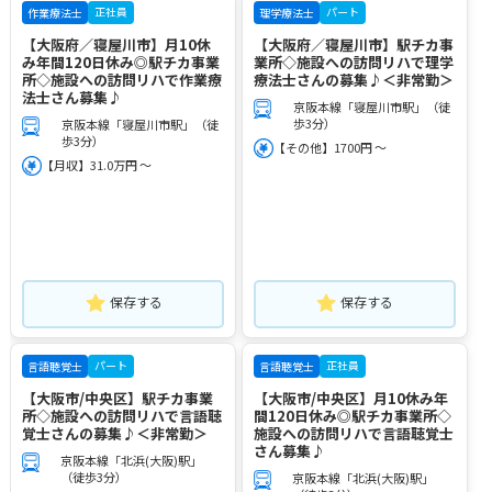
正社員
パート
作業療法士
理学療法士
【大阪府／寝屋川市】月10休
【大阪府／寝屋川市】駅チカ事
み年間120日休み◎駅チカ事業
業所◇施設への訪問リハで理学
所◇施設への訪問リハで作業療
療法士さんの募集♪＜非常勤＞
法士さん募集♪
京阪本線「寝屋川市駅」（徒
歩3分）
京阪本線「寝屋川市駅」（徒
歩3分）
【その他】1700円 ～
【月収】31.0万円 ～
保存する
保存する
パート
正社員
言語聴覚士
言語聴覚士
【大阪市/中央区】駅チカ事業
【大阪市/中央区】月10休み年
所◇施設への訪問リハで言語聴
間120日休み◎駅チカ事業所◇
覚士さんの募集♪＜非常勤＞
施設への訪問リハで言語聴覚士
さん募集♪
京阪本線「北浜(大阪)駅」
（徒歩3分）
京阪本線「北浜(大阪)駅」