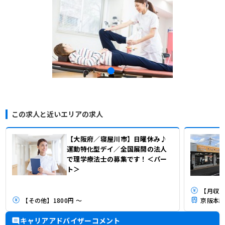
この求人と近いエリアの求人
【大阪府／寝屋川市】日曜休み♪
運動特化型デイ／全国展開の法人
で理学療法士の募集です！＜パー
ト＞
【月収】3
【その他】1800円 ～
京阪本線
キャリアアドバイザーコメント