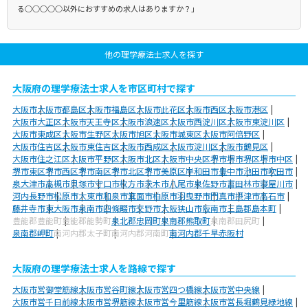
る○○○○○以外におすすめの求人はありますか？」
他の理学療法士求人を探す
大阪府の理学療法士求人を市区町村で探す
大阪市
大阪市都島区
大阪市福島区
大阪市此花区
大阪市西区
大阪市港区
大阪市大正区
大阪市天王寺区
大阪市浪速区
大阪市西淀川区
大阪市東淀川区
大阪市東成区
大阪市生野区
大阪市旭区
大阪市城東区
大阪市阿倍野区
大阪市住吉区
大阪市東住吉区
大阪市西成区
大阪市淀川区
大阪市鶴見区
大阪市住之江区
大阪市平野区
大阪市北区
大阪市中央区
堺市
堺市堺区
堺市中区
堺市東区
堺市西区
堺市南区
堺市北区
堺市美原区
岸和田市
豊中市
池田市
吹田市
泉大津市
高槻市
貝塚市
守口市
枚方市
茨木市
八尾市
泉佐野市
富田林市
寝屋川市
河内長野市
松原市
大東市
和泉市
箕面市
柏原市
羽曳野市
門真市
摂津市
高石市
藤井寺市
東大阪市
泉南市
四條畷市
交野市
大阪狭山市
阪南市
三島郡島本町
豊能郡豊能町
豊能郡能勢町
泉北郡忠岡町
泉南郡熊取町
泉南郡田尻町
泉南郡岬町
南河内郡太子町
南河内郡河南町
南河内郡千早赤阪村
大阪府の理学療法士求人を路線で探す
大阪市営御堂筋線
大阪市営谷町線
大阪市営四つ橋線
大阪市営中央線
大阪市営千日前線
大阪市営堺筋線
大阪市営今里筋線
大阪市営長堀鶴見緑地線