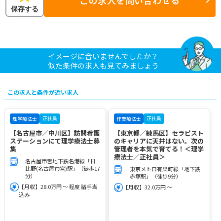
保存する
イメージに合いませんでしたか？
似た条件の求人も見てみましょう
この求人と条件が近い求人
正社員
正社員
理学療法士
作業療法士
【名古屋市／中川区】訪問看護
【東京都／練馬区】セラピスト
ステーションにて理学療法士募
のキャリアに天井はない。次の
集
管理者を本気で育てる！＜理学
療法士／正社員＞
名古屋市営地下鉄名港線「日
比野(名古屋市営)駅」（徒歩17
東京メトロ有楽町線「地下鉄
分）
赤塚駅」（徒歩9分）
【月収】28.0万円 ～ 程度 諸手当
【月収】32.0万円 ～
込み