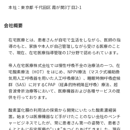
本社：東京都 千代田区 霞が関3丁目2-1
会社概要
在宅医療とは、患者さんが自宅で生活をしながら、医師の指
導のもと、家族や本人が自己管理しながら受ける医療のこと
で、現在、在宅医療指導管理の17分野で認められています。
帝人在宅医療株式会社では慢性呼吸不全の治療法の一つ、在
宅酸素療法（HOT）をはじめ、NPPV療法（マスク式補助換
気用人工呼吸器を用いた人工呼吸療法）、睡眠時無呼吸症候
群（SAS）に対するCPAP（経鼻的持続陽圧呼吸）療法、超
音波骨折治療等において、医療機器および各種サービスの提
供を行っております。
酸素富化膜の利用法の探索から開発にいたった酸素濃縮装
置。始まりは医療機器など手がけたことのない会社のベンチ
ャービジネスでしたが、常に患者さん第一の姿勢で、患者さ
んとともに在宅医療の“いま”をつくりあげてきました。現在