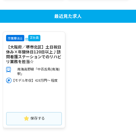
最近見た求人
正社員
作業療法士
他
【大阪府／堺市北区】土日祝日
休み×年間休日120日以上♪訪
問看護ステーションでのリハビ
リ業務を担当☆
南海高野線「中百舌鳥(南海)
駅」
【モデル年収】428万円～ 程度
保存する