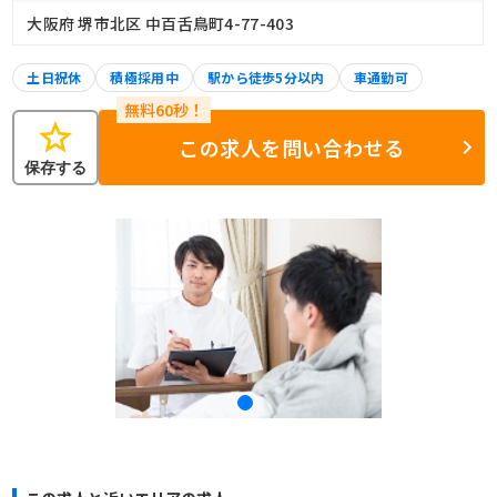
大阪府 堺市北区 中百舌鳥町4-77-403
土日祝休
積極採用中
駅から徒歩5分以内
車通勤可
star
この求人を問い合わせる
保存する