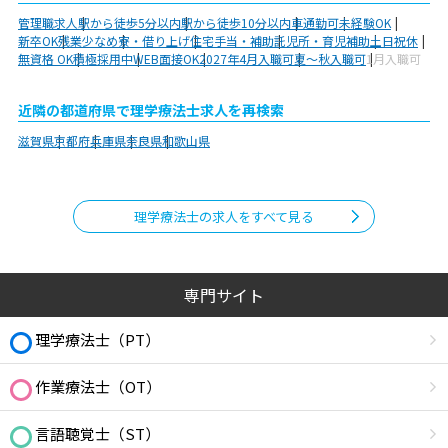
管理職求人
駅から徒歩5分以内
駅から徒歩10分以内
車通勤可
未経験OK
新卒OK
残業少なめ
寮・借り上げ
住宅手当・補助
託児所・育児補助
土日祝休
無資格 OK
積極採用中
WEB面接OK
2027年4月入職可
夏～秋入職可
1月入職可
近隣の都道府県で理学療法士求人を再検索
滋賀県
京都府
兵庫県
奈良県
和歌山県
理学療法士の求人をすべて見る
専門サイト
理学療法士（PT）
作業療法士（OT）
言語聴覚士（ST）