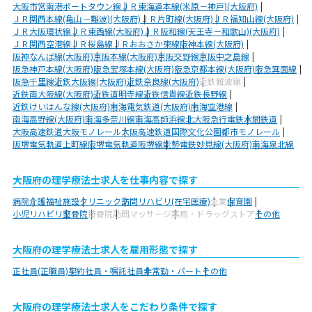
大阪市営南港ポートタウン線
ＪＲ東海道本線(米原－神戸)(大阪府)
ＪＲ関西本線(亀山－難波)(大阪府)
ＪＲ片町線(大阪府)
ＪＲ福知山線(大阪府)
ＪＲ大阪環状線
ＪＲ東西線(大阪府)
ＪＲ阪和線(天王寺－和歌山)(大阪府)
ＪＲ関西空港線
ＪＲ桜島線
ＪＲおおさか東線
阪神本線(大阪府)
阪神なんば線(大阪府)
京阪本線(大阪府)
京阪交野線
京阪中之島線
阪急神戸本線(大阪府)
阪急宝塚本線(大阪府)
阪急京都本線(大阪府)
阪急箕面線
阪急千里線
近鉄大阪線(大阪府)
近鉄奈良線(大阪府)
近鉄難波線
近鉄南大阪線(大阪府)
近鉄道明寺線
近鉄信貴線
近鉄長野線
近鉄けいはんな線(大阪府)
南海電気鉄道(大阪府)
南海空港線
南海高野線(大阪府)
南海多奈川線
南海高師浜線
北大阪急行電鉄
水間鉄道
大阪高速鉄道大阪モノレール
大阪高速鉄道国際文化公園都市モノレール
阪堺電気軌道上町線
阪堺電気軌道阪堺線
能勢電鉄妙見線(大阪府)
南海泉北線
大阪府の理学療法士求人を仕事内容で探す
病院
介護福祉施設
クリニック
訪問リハビリ(在宅医療)
企業
保育園
小児リハビリ
整骨院
接骨院
訪問マッサージ
薬局・ドラッグストア
その他
大阪府の理学療法士求人を雇用形態で探す
正社員(正職員)
契約社員・嘱託社員
非常勤・パート
その他
大阪府の理学療法士求人をこだわり条件で探す