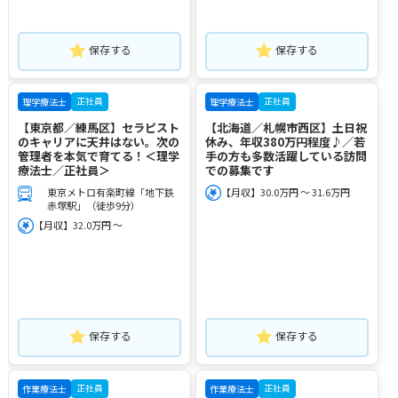
保存する
保存する
正社員
正社員
理学療法士
理学療法士
【東京都／練馬区】セラピスト
【北海道／札幌市西区】土日祝
のキャリアに天井はない。次の
休み、年収380万円程度♪／若
管理者を本気で育てる！＜理学
手の方も多数活躍している訪問
療法士／正社員＞
での募集です
東京メトロ有楽町線「地下鉄
【月収】30.0万円 ～ 31.6万円
赤塚駅」（徒歩9分）
【月収】32.0万円 ～
保存する
保存する
正社員
正社員
作業療法士
作業療法士