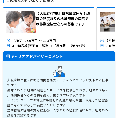
この求人と近いエリアの求人
【大阪府/堺市】日祝固定休み！退
職金制度ありの地域密着の病院で
の作業療法士さんの募集です♪
【月収】23.5万円 ～ 28.5万円
【月収】2
ＪＲ阪和線(天王寺－和歌山)「堺市駅」（徒歩5分）
ＪＲ阪和
キャリアアドバイザーコメント
大阪府堺市北区にある訪問看護ステーションにてセラピストのお仕事
です！
長年にわたり地域に根差したサービスを提供しており、地域の医療・
介護関係者からの信頼も高く、働きやすい環境です♪
テイジングループの制度に準拠した処遇と福利厚生、安定した経営基
盤のもとで安心して勤務いただけます☆
訪問看護未経験の方も歓迎◎一人ひとりの経験に合わせて、社内外の
教育を受講できます！