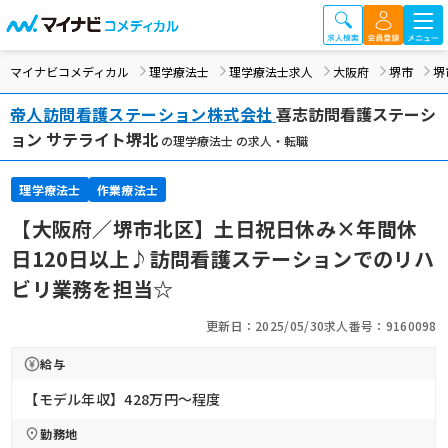
マイナビコメディカル
理学療法士
理学療法士求人
大阪府
堺市
堺
帝人訪問看護ステーション株式会社
喜志訪問看護ステーシ
ョン サテライト堺北
の理学療法士 の求人・転職
理学療法士
作業療法士
【大阪府／堺市北区】土日祝日休み×年間休
日120日以上♪訪問看護ステーションでのリハ
ビリ業務を担当☆
更新日：2025/05/30
求人番号：9160098
給与
【モデル年収】428万円〜程度
勤務地