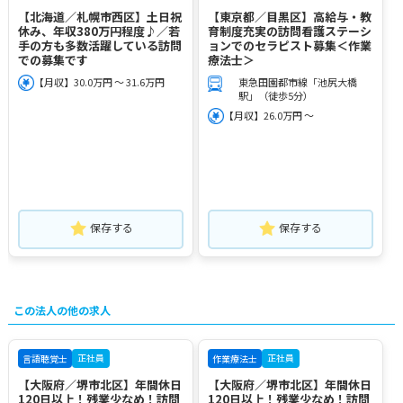
【北海道／札幌市西区】土日祝
【東京都／目黒区】高給与・教
休み、年収380万円程度♪／若
育制度充実の訪問看護ステーシ
手の方も多数活躍している訪問
ョンでのセラピスト募集＜作業
での募集です
療法士＞
【月収】30.0万円 ～ 31.6万円
東急田園都市線「池尻大橋
駅」（徒歩5分）
【月収】26.0万円 ～
保存する
保存する
この法人の他の求人
正社員
正社員
言語聴覚士
作業療法士
【大阪府／堺市北区】年間休日
【大阪府／堺市北区】年間休日
120日以上！残業少なめ！訪問
120日以上！残業少なめ！訪問