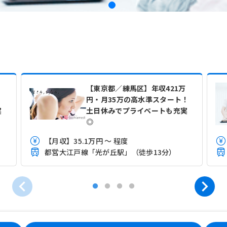
【東京都／練馬区】年収421万
！
円・月35万の高水準スタート！
実
土日休みでプライベートも充実
◎
【月収】35.1万円 ～ 程度
都営大江戸線「光が丘駅」（徒歩13分）