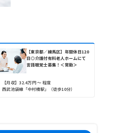
【東京都／練馬区】年間休日120
日◎介護付有料老人ホームにて
言語聴覚士募集！＜常勤＞
【月収】32.4万円 ～ 程度
西武池袋線「中村橋駅」（徒歩10分）
東京メトロ