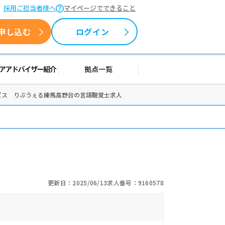
採用ご担当者様へ
マイページでできること
申し込む
ログイン
援情報
キャリアアドバイザー紹介
拠点一覧
ビス りぶうぇる練馬高野台の言語聴覚士求人
更新日：2025/06/13
求人番号：9160578