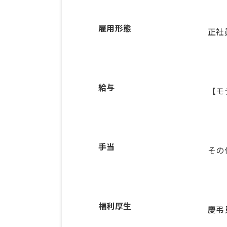
雇用形態
正社
給与
【モ
手当
その
福利厚生
慶弔