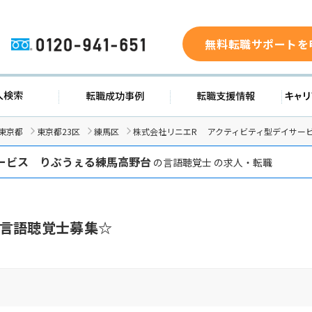
無料転職サポートを
0120-941-651
ド
求人検索
転職成功事例
転職支
東京都
東京都23区
練馬区
株式会社リニエR アクティビティ型デイサー
ービス りぶうぇる練馬高野台
の言語聴覚士 の求人・転職
言語聴覚士募集☆