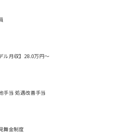
員
デル月収】28.0万円〜
他手当 処遇改善手当
見舞金制度