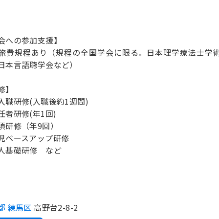
会への参加支援】
旅費規程あり（規程の全国学会に限る。日本理学療法士学
日本言語聴学会など）
修】
入職研修(入職後約1週間)
任者研修(年1回)
須研修（年9回）
児ベースアップ研修
人基礎研修 など
都 練馬区
高野台2-8-2