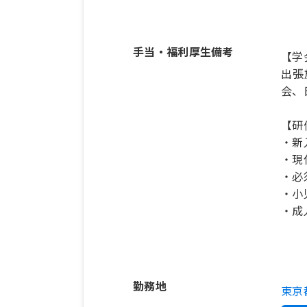
手当・福利厚生備考
【学
出張
会、
【研
・新
・現
・必
・小
・成
勤務地
東京