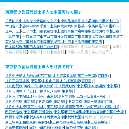
東京都の言語聴覚士求人を市区町村で探す
千代田区
中央区
港区
新宿区
文京区
台東区
墨田区
江東区
品川区
目黒区
大田区
世田谷区
渋谷区
中野区
杉並区
豊島区
北区
荒川区
板橋区
練馬区
足立区
葛飾区
江戸川区
八王子市
立川市
武蔵野市
三鷹市
青梅市
府中市
昭島市
調布市
町田市
小金井市
小平市
日野市
東村山市
国分寺市
国立市
福生市
狛江市
東大和市
清瀬市
東久留米市
武蔵村山市
多摩市
稲城市
羽村市
あきる野市
西東京市
西多摩郡瑞穂町
西多摩郡日の出町
西多摩郡檜原村
西多摩郡奥多摩町
大島町
利島村
新島村
神津島村
三宅村
御蔵島村
八丈島八丈町
青ヶ島村
小笠原村
東京都の言語聴覚士求人を路線で探す
ＪＲ中央線
ＪＲ総武線(東京都)
ＪＲ東海道本線(東京－熱海)(東京都)
ＪＲ京浜東北線(東京都)
ＪＲ山手線
ＪＲ横須賀線(東京都)
ＪＲ南武線(川崎－立川)(東京都)
ＪＲ武蔵野線(東京都)
ＪＲ横浜線(東京都)
ＪＲ青梅線
ＪＲ五日市線
ＪＲ八高線(東京都)
ＪＲ東北本線(上野－盛岡)(東京都)
ＪＲ常磐線(上野－仙台)(東京都)
ＪＲ埼京線(東京都)
ＪＲ高崎線(東京都)
ＪＲ京葉線(東京－蘇我)(東京都)
ＪＲ中央本線(東京－松本)(東京都)
ＪＲ湘南新宿ライン線(赤羽－武蔵小杉)
西武新宿線(東京都)
西武池袋線(東京都)
西武有楽町線
西武豊島線
西武国分寺線
西武多摩湖線
西武多摩川線
西武拝島線
西武西武園線
西武山口線(東京都)
京王線
京王相模原線(東京都)
京王井の頭線
京王高尾線
京王競馬場線
京王動物園線
小田急小田原線(東京都)
小田急多摩線(東京都)