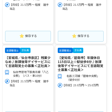
【月収】21.5万円 ～ 程度 諸手
【月収】21.5万円 ～ 程度 諸手
当込
当込
保存する
保存する
正社員
正社員
言語聴覚士
言語聴覚士
【宮城県／仙台市泉区】残業少
【愛知県／碧南市】年間休日
なめ♪放課後等デイサービスに
115日以上☆駅徒歩6分♪放課
て言語聴覚士の募集＜正社員＞
後等デイサービスにて言語聴覚
士募集＜正社員＞
仙台市営地下鉄南北線「八乙
女駅」（バス・車10分）
名鉄三河線「碧南中央駅」
（徒歩6分）
【月収】21.5万円 ～ 程度 諸手
当込
【月収】23.0万円 ～ 25.0万円