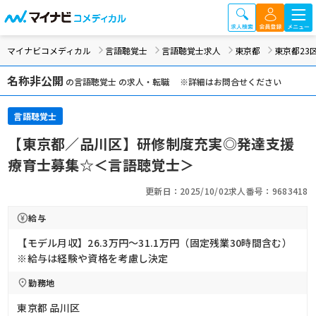
マイナビコメディカル
言語聴覚士
言語聴覚士求人
東京都
東京都23
名称非公開
の言語聴覚士 の求人・転職 ※詳細はお問合せください
言語聴覚士
【東京都／品川区】研修制度充実◎発達支援
療育士募集☆＜言語聴覚士＞
更新日：2025/10/02
求人番号：9683418
給与
【モデル月収】26.3万円〜31.1万円（固定残業30時間含む）
※給与は経験や資格を考慮し決定
勤務地
東京都 品川区