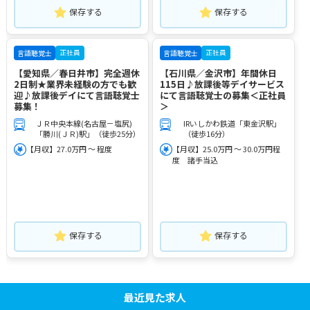
保存する
保存する
正社員
正社員
言語聴覚士
言語聴覚士
【愛知県／春日井市】完全週休
【石川県／金沢市】年間休日
2日制★業界未経験の方でも歓
115日♪放課後等デイサービス
迎♪放課後デイにて言語聴覚士
にて言語聴覚士の募集＜正社員
募集！
＞
ＪＲ中央本線(名古屋－塩尻)
IRいしかわ鉄道「東金沢駅」
「勝川(ＪＲ)駅」（徒歩25分）
（徒歩16分）
【月収】27.0万円 ～ 程度
【月収】25.0万円 ～ 30.0万円程
度 諸手当込
保存する
保存する
最近見た求人