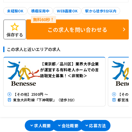
未経験OK
積極採用中
WEB面接OK
駅から徒歩5分以内
star
この求人を問い合わせる
保存する
この求人と近いエリアの求人
【東京都／品川区】業界大手企業
が運営する有料老人ホームでの言
語聴覚士募集！＜非常勤＞
【その他】2500円 ～
【その他
東急大井町線「下神明駅」（徒歩3分）
都営浅草
求人概要
会社概要
応募方法