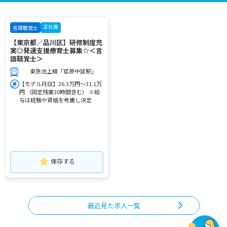
正社員
言語聴覚士
【東京都／品川区】研修制度充
実◎発達支援療育士募集☆＜言
語聴覚士＞
東急池上線「荏原中延駅」
【モデル月収】26.3万円～31.1万
円 （固定残業30時間含む） ※給
与は経験や資格を考慮し決定
保存する
最近見た求人一覧