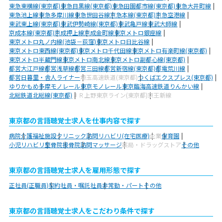
東急東横線(東京都)
東急目黒線(東京都)
東急田園都市線(東京都)
東急大井町線
東急池上線
東急多摩川線
東急世田谷線
京急本線(東京都)
京急空港線
東武東上線(東京都)
東武伊勢崎線(東京都)
東武亀戸線
東武大師線
京成本線(東京都)
京成押上線
京成金町線
東京メトロ銀座線
東京メトロ丸ノ内線(池袋－荻窪)
東京メトロ日比谷線
東京メトロ東西線(東京都)
東京メトロ千代田線
東京メトロ有楽町線(東京都)
東京メトロ半蔵門線
東京メトロ南北線
東京メトロ副都心線(東京都)
都営大江戸線
都営浅草線
都営三田線
都営新宿線(東京都)
都電荒川線
都営日暮里・舎人ライナー
埼玉高速鉄道(東京都)
つくばエクスプレス(東京都)
ゆりかもめ
多摩モノレール
東京モノレール
東京臨海高速鉄道りんかい線
北総鉄道北総線(東京都)
ＪＲ上野東京ライン(東京都)
京王新線
東京都の言語聴覚士求人を仕事内容で探す
病院
介護福祉施設
クリニック
訪問リハビリ(在宅医療)
企業
保育園
小児リハビリ
整骨院
接骨院
訪問マッサージ
薬局・ドラッグストア
その他
東京都の言語聴覚士求人を雇用形態で探す
正社員(正職員)
契約社員・嘱託社員
非常勤・パート
その他
東京都の言語聴覚士求人をこだわり条件で探す