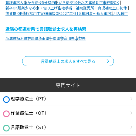
管理職求人
駅から徒歩5分以内
駅から徒歩10分以内
車通勤可
未経験OK
新卒OK
残業少なめ
寮・借り上げ
住宅手当・補助
託児所・育児補助
土日祝休
無資格 OK
積極採用中
WEB面接OK
2027年4月入職可
夏～秋入職可
1月入職可
近隣の都道府県で言語聴覚士求人を再検索
茨城県
栃木県
群馬県
埼玉県
千葉県
神奈川県
山梨県
言語聴覚士の求人をすべて見る
専門サイト
理学療法士（PT）
作業療法士（OT）
言語聴覚士（ST）