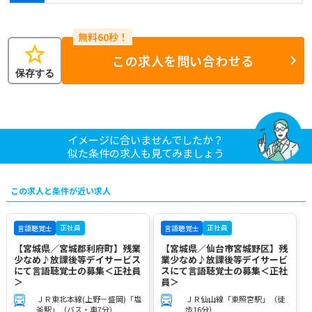
star
この求人を問い合わせる
保存する
イメージに合いませんでしたか？
似た条件の求人も見てみましょう
この求人と条件が近い求人
正社員
正社員
言語聴覚士
言語聴覚士
【宮城県／宮城郡利府町】残業
【宮城県／仙台市宮城野区】残
少なめ♪放課後等デイサービス
業少なめ♪放課後等デイサービ
にて言語聴覚士の募集＜正社員
スにて言語聴覚士の募集＜正社
＞
員＞
ＪＲ東北本線(上野－盛岡)「塩
ＪＲ仙山線「東照宮駅」（徒
釜駅」（バス・車7分）
歩16分）