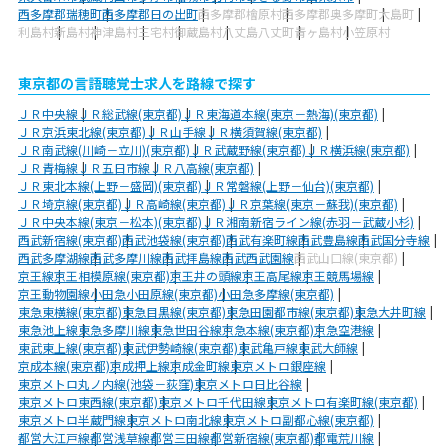
西多摩郡瑞穂町
西多摩郡日の出町
西多摩郡檜原村
西多摩郡奥多摩町
大島町
利島村
新島村
神津島村
三宅村
御蔵島村
八丈島八丈町
青ヶ島村
小笠原村
東京都の言語聴覚士求人を路線で探す
ＪＲ中央線
ＪＲ総武線(東京都)
ＪＲ東海道本線(東京－熱海)(東京都)
ＪＲ京浜東北線(東京都)
ＪＲ山手線
ＪＲ横須賀線(東京都)
ＪＲ南武線(川崎－立川)(東京都)
ＪＲ武蔵野線(東京都)
ＪＲ横浜線(東京都)
ＪＲ青梅線
ＪＲ五日市線
ＪＲ八高線(東京都)
ＪＲ東北本線(上野－盛岡)(東京都)
ＪＲ常磐線(上野－仙台)(東京都)
ＪＲ埼京線(東京都)
ＪＲ高崎線(東京都)
ＪＲ京葉線(東京－蘇我)(東京都)
ＪＲ中央本線(東京－松本)(東京都)
ＪＲ湘南新宿ライン線(赤羽－武蔵小杉)
西武新宿線(東京都)
西武池袋線(東京都)
西武有楽町線
西武豊島線
西武国分寺線
西武多摩湖線
西武多摩川線
西武拝島線
西武西武園線
西武山口線(東京都)
京王線
京王相模原線(東京都)
京王井の頭線
京王高尾線
京王競馬場線
京王動物園線
小田急小田原線(東京都)
小田急多摩線(東京都)
東急東横線(東京都)
東急目黒線(東京都)
東急田園都市線(東京都)
東急大井町線
東急池上線
東急多摩川線
東急世田谷線
京急本線(東京都)
京急空港線
東武東上線(東京都)
東武伊勢崎線(東京都)
東武亀戸線
東武大師線
京成本線(東京都)
京成押上線
京成金町線
東京メトロ銀座線
東京メトロ丸ノ内線(池袋－荻窪)
東京メトロ日比谷線
東京メトロ東西線(東京都)
東京メトロ千代田線
東京メトロ有楽町線(東京都)
東京メトロ半蔵門線
東京メトロ南北線
東京メトロ副都心線(東京都)
都営大江戸線
都営浅草線
都営三田線
都営新宿線(東京都)
都電荒川線