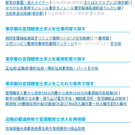
都営日暮里・舎人ライナー
埼玉高速鉄道(東京都)
つくばエクスプレス(東京都)
ゆりかもめ
多摩モノレール
東京モノレール
東京臨海高速鉄道りんかい線
北総鉄道北総線(東京都)
ＪＲ上野東京ライン(東京都)
京王新線
東京都の言語聴覚士求人を仕事内容で探す
病院
介護福祉施設
クリニック
訪問リハビリ(在宅医療)
企業
保育園
小児リハビリ
整骨院
接骨院
訪問マッサージ
薬局・ドラッグストア
その他
東京都の言語聴覚士求人を雇用形態で探す
正社員(正職員)
契約社員・嘱託社員
非常勤・パート
その他
東京都の言語聴覚士求人をこだわり条件で探す
管理職求人
駅から徒歩5分以内
駅から徒歩10分以内
車通勤可
未経験OK
新卒OK
残業少なめ
寮・借り上げ
住宅手当・補助
託児所・育児補助
土日祝休
無資格 OK
積極採用中
WEB面接OK
2027年4月入職可
夏～秋入職可
1月入職可
近隣の都道府県で言語聴覚士求人を再検索
茨城県
栃木県
群馬県
埼玉県
千葉県
神奈川県
山梨県