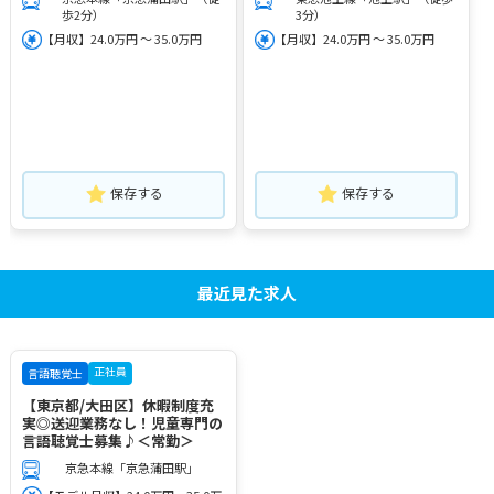
歩2分）
3分）
【月収】24.0万円 ～ 35.0万円
【月収】24.0万円 ～ 35.0万円
保存する
保存する
最近見た求人
正社員
言語聴覚士
【東京都/大田区】休暇制度充
実◎送迎業務なし！児童専門の
言語聴覚士募集♪＜常勤＞
京急本線「京急蒲田駅」