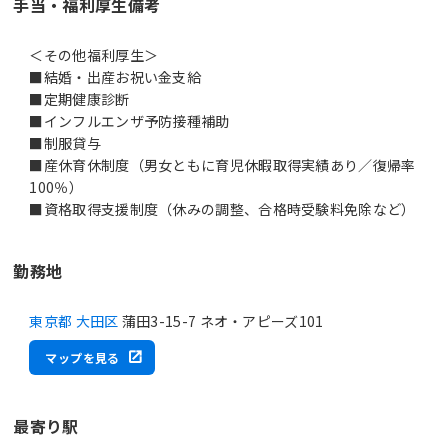
手当・福利厚生備考
＜その他福利厚生＞
■結婚・出産お祝い金支給
■定期健康診断
■インフルエンザ予防接種補助
■制服貸与
■産休育休制度（男女ともに育児休暇取得実績あり／復帰率
100％）
■資格取得支援制度（休みの調整、合格時受験料免除など）
勤務地
東京都 大田区
蒲田3-15-7 ネオ・アピーズ101
マップを見る
最寄り駅