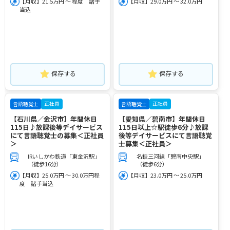
【月収】21.5万円 ～ 程度 諸手
【月収】29.0万円 ～ 32.0万円
当込
保存する
保存する
正社員
正社員
言語聴覚士
言語聴覚士
【石川県／金沢市】年間休日
【愛知県／碧南市】年間休日
115日♪放課後等デイサービス
115日以上☆駅徒歩6分♪放課
にて言語聴覚士の募集＜正社員
後等デイサービスにて言語聴覚
＞
士募集＜正社員＞
IRいしかわ鉄道「東金沢駅」
名鉄三河線「碧南中央駅」
（徒歩16分）
（徒歩6分）
【月収】25.0万円 ～ 30.0万円程
【月収】23.0万円 ～ 25.0万円
度 諸手当込