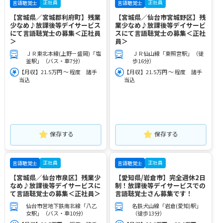
正社員
正社員
言語聴覚士
言語聴覚士
【宮城県／宮城郡利府町】残業
【宮城県／仙台市宮城野区】残
少なめ♪放課後等デイサービス
業少なめ♪放課後等デイサービ
にて言語聴覚士の募集＜正社員
スにて言語聴覚士の募集＜正社
＞
員＞
ＪＲ東北本線(上野－盛岡)「塩
ＪＲ仙山線「東照宮駅」（徒
釜駅」（バス・車7分）
歩16分）
【月収】21.5万円 ～ 程度 諸手
【月収】21.5万円 ～ 程度 諸手
当込
当込
保存する
保存する
正社員
正社員
言語聴覚士
言語聴覚士
【宮城県／仙台市泉区】残業少
【愛知県/岩倉市】完全週休2日
なめ♪放課後等デイサービスに
制！放課後等デイサービスでの
て言語聴覚士の募集＜正社員＞
言語聴覚士さん募集です！
仙台市営地下鉄南北線「八乙
名鉄犬山線「岩倉(愛知)駅」
女駅」（バス・車10分）
（徒歩13分）