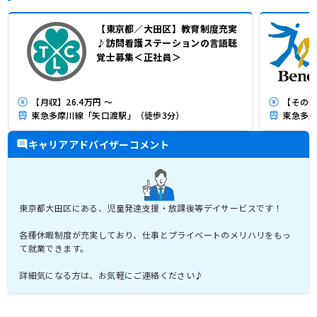
【東京都／大田区】教育制度充実
♪訪問看護ステーションの言語聴
覚士募集＜正社員＞
【月収】26.4万円 ～
【その他】
東急多摩川線「矢口渡駅」（徒歩3分）
東急多摩
キャリアアドバイザーコメント
東京都大田区にある、児童発達支援・放課後等デイサービスです！
各種休暇制度が充実しており、仕事とプライベートのメリハリをもっ
て就業できます。
詳細気になる方は、お気軽にご連絡ください♪