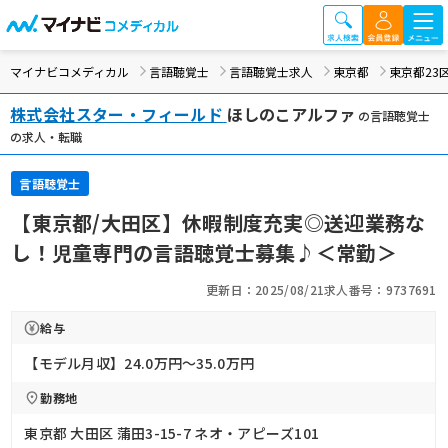
マイナビコメディカル
言語聴覚士
言語聴覚士求人
東京都
東京都23
株式会社スター・フィールド
ほしのこアルファ
の言語聴覚士
の求人・転職
言語聴覚士
【東京都/大田区】休暇制度充実◎送迎業務な
し！児童専門の言語聴覚士募集♪＜常勤＞
更新日：2025/08/21
求人番号：9737691
給与
【モデル月収】24.0万円〜35.0万円
勤務地
東京都 大田区 蒲田3-15-7 ネオ・アピーズ101