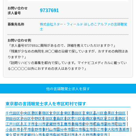
お問い合わせ
9737691
求人番号
募集先名称
株式会社スター・フィールド ほしのこアルファの言語聴覚
士
お問い合わせ例
「求人番号9737691に興味があるので、詳細を教えていただけますか？」
「残業が少なめの病院をJR○○線の沿線で探していますが、おすすめの病院はあ
りますか？」
「訪問リハビリの募集を都内で探しています。マイナビコメディカルに載ってい
る○○○○○以外におすすめの求人はありますか？」
他の言語聴覚士求人を探す
東京都の言語聴覚士求人を市区町村で探す
千代田区
中央区
港区
新宿区
文京区
台東区
墨田区
江東区
品川区
目黒区
大田区
世田谷区
渋谷区
中野区
杉並区
豊島区
北区
荒川区
板橋区
練馬区
足立区
葛飾区
江戸川区
八王子市
立川市
武蔵野市
三鷹市
青梅市
府中市
昭島市
調布市
町田市
小金井市
小平市
日野市
東村山市
国分寺市
国立市
福生市
狛江市
東大和市
清瀬市
東久留米市
武蔵村山市
多摩市
稲城市
羽村市
あきる野市
西東京市