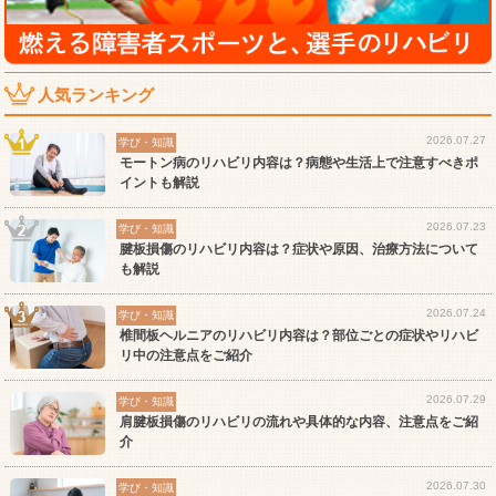
人気ランキング
2026.07.27
学び・知識
モートン病のリハビリ内容は？病態や生活上で注意すべきポ
イントも解説
2026.07.23
学び・知識
腱板損傷のリハビリ内容は？症状や原因、治療方法について
も解説
2026.07.24
学び・知識
椎間板ヘルニアのリハビリ内容は？部位ごとの症状やリハビ
リ中の注意点をご紹介
2026.07.29
学び・知識
肩腱板損傷のリハビリの流れや具体的な内容、注意点をご紹
介
2026.07.30
学び・知識