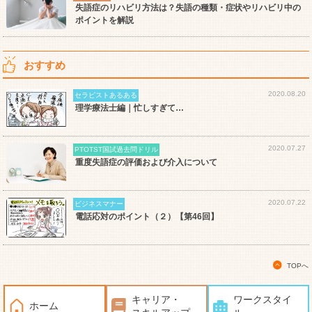
失語症のリハビリ方法は？失語の種類・症状やリハビリ中の
ポイントを解説
おすすめ
2020.08.20
セラピストあるある
理学療法士編｜忙しすぎて…
2020.07.27
PTOTST国試過去問ドリル
重度失語症の評価および介入について
2020.07.22
ビジネスマナー
電話応対のポイント（２）【第46回】
TOPへ
キャリア・
ワークスタイ
ホーム