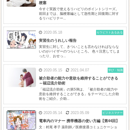
梗塞
今すぐ実践で使えるリハビリのポイントシリーズ。
前回までは、脳梗塞編として急性期と回復期に対す
るリハビリテー...
2020.05.18
セラピストあるある
実習生のうれしい報告
実習生に対して、きついことも言わなければならな
いのがバイザーのつらいところ。 色々注意してしま
ったり、おせっ...
2020.05.15
2021.04.07
学び・知識
被介助者の能力や意欲を維持することができる
～福辺流介助術
「福辺流介助術」の第5弾は、「被介助者の能力や
意欲を維持することができる」をテーマにした介助
術をご紹介。介助...
2020.05.14
2023.05.09
ビジネスマナー
電車内のマナー 携帯機器の使い方編【第44回】
文：村尾 孝子 薬剤師／医療接遇コミュニケーショ