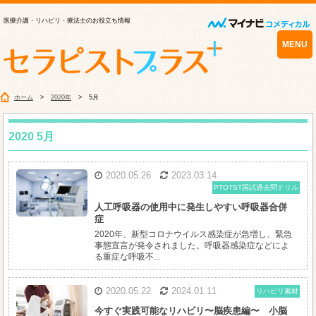
医療介護・リハビリ・療法士のお役立ち情報
MENU
ホーム
2020年
5月
2020 5月
2020.05.26
2023.03.14
PTOTST国試過去問ドリル
人工呼吸器の使用中に発生しやすい呼吸器合併
症
2020年、新型コロナウイルス感染症が急増し、緊急
事態宣言が発令されました。呼吸器感染症などによ
る重症な呼吸不...
2020.05.22
2024.01.11
リハビリ素材
今すぐ実践可能なリハビリ〜脳疾患編〜 小脳