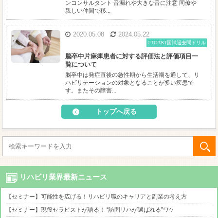
ンコンサルタント 音漏れや大きな音に注意 同僚や
親しい仲間で移...
2020.05.08
2024.05.22
PTOTST国試過去問ドリル
脳卒中片麻痺患者に対する評価法と評価項目一
覧について
脳卒中は発症直後の急性期から生活期を通して、リ
ハビリテーションの対象となることが多い疾患で
す。またその障害...
トップへ戻る
リハビリ業界最新ニュース
【セミナー】可能性を広げる！リハビリ職のキャリアと副業の考え方
【セミナー】現役セラピストが語る！ “訪問リハが選ばれる”ワケ