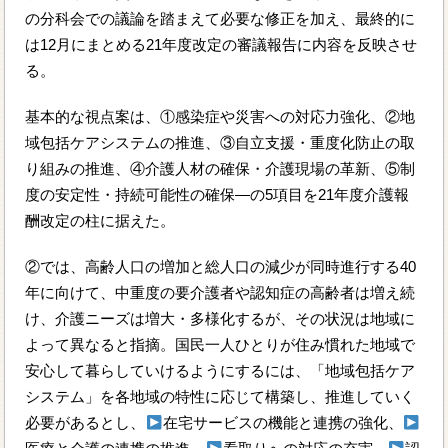
の分科会での議論を踏まえて必要な修正を加え、最終的に
は12月にまとめる21年度改定の審議報告に内容を反映させ
る。
基本的な視点案は、①感染症や災害への対応力強化、②地
域包括ケアシステムの推進、③自立支援・重度化防止の取
り組みの推進、④介護人材の確保・介護現場の革新、⑤制
度の安定性・持続可能性の確保―の5項目を21年度介護報
酬改定の柱に据えた。
②では、高齢人口の増加と総人口の減少が同時進行する40
年に向けて、中重度の要介護者や認知症の高齢者は増え続
け、介護ニーズは増大・多様化するが、その状況は地域に
よって異なると指摘。国民一人ひとりが住み慣れた地域で
安心して暮らしていけるようにするには、「地域包括ケア
システム」を各地域の特性に応じて構築し、推進していく
必要があるとし、
在宅サービスの機能と連携の強化、