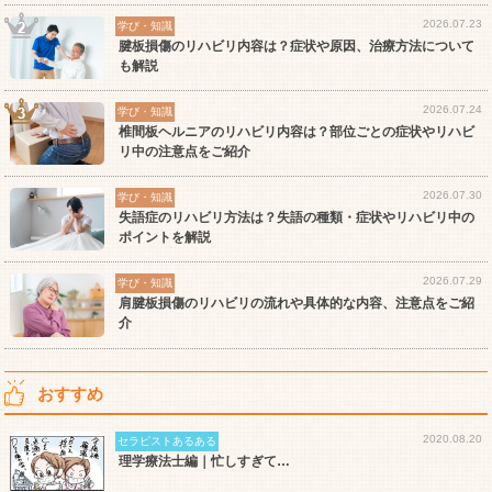
2026.07.23
学び・知識
腱板損傷のリハビリ内容は？症状や原因、治療方法について
も解説
2026.07.24
学び・知識
椎間板ヘルニアのリハビリ内容は？部位ごとの症状やリハビ
リ中の注意点をご紹介
2026.07.30
学び・知識
失語症のリハビリ方法は？失語の種類・症状やリハビリ中の
ポイントを解説
2026.07.29
学び・知識
肩腱板損傷のリハビリの流れや具体的な内容、注意点をご紹
介
おすすめ
2020.08.20
セラピストあるある
理学療法士編｜忙しすぎて…