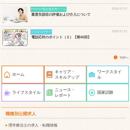
2020.07.27
PTOTST国試過去問ドリル
重度失語症の評価および介入について
2020.07.22
ビジネスマナー
電話応対のポイント（２）【第46回】
TOPへ
キャリア・
ワークスタイ
ホーム
スキルアップ
ル
ニュース・
ライフスタイル
国家試験
レポート
職種別公開求人
理学療法士の求人・転職情報