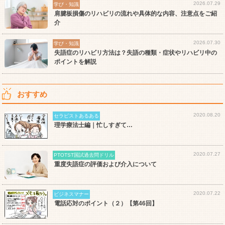
2026.07.29
学び・知識
肩腱板損傷のリハビリの流れや具体的な内容、注意点をご紹
介
2026.07.30
学び・知識
失語症のリハビリ方法は？失語の種類・症状やリハビリ中の
ポイントを解説
おすすめ
2020.08.20
セラピストあるある
理学療法士編｜忙しすぎて…
2020.07.27
PTOTST国試過去問ドリル
重度失語症の評価および介入について
2020.07.22
ビジネスマナー
電話応対のポイント（２）【第46回】