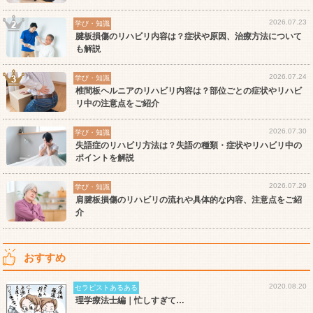
2026.07.23
学び・知識
腱板損傷のリハビリ内容は？症状や原因、治療方法について
も解説
2026.07.24
学び・知識
椎間板ヘルニアのリハビリ内容は？部位ごとの症状やリハビ
リ中の注意点をご紹介
2026.07.30
学び・知識
失語症のリハビリ方法は？失語の種類・症状やリハビリ中の
ポイントを解説
2026.07.29
学び・知識
肩腱板損傷のリハビリの流れや具体的な内容、注意点をご紹
介
おすすめ
2020.08.20
セラピストあるある
理学療法士編｜忙しすぎて…