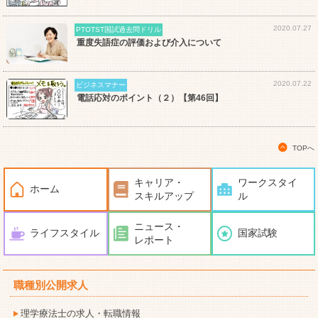
2020.07.27
PTOTST国試過去問ドリル
重度失語症の評価および介入について
2020.07.22
ビジネスマナー
電話応対のポイント（２）【第46回】
TOPへ
キャリア・
ワークスタイ
ホーム
スキルアップ
ル
ニュース・
ライフスタイル
国家試験
レポート
職種別公開求人
理学療法士の求人・転職情報