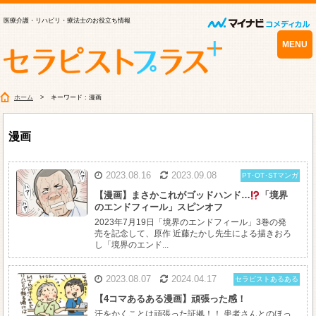
医療介護・リハビリ・療法士のお役立ち情報
MENU
ホーム
キーワード : 漫画
漫画
2023.08.16
2023.09.08
PT･OT･STマンガ
【漫画】まさかこれがゴッドハンド…
「境界
のエンドフィール」スピンオフ
2023年7月19日「境界のエンドフィール」3巻の発
売を記念して、原作 近藤たかし先生による描きおろ
し「境界のエンド...
2023.08.07
2024.04.17
セラピストあるある
【4コマあるある漫画】頑張った感！
汗をかくことは頑張った証拠！！ 患者さんとのほっ