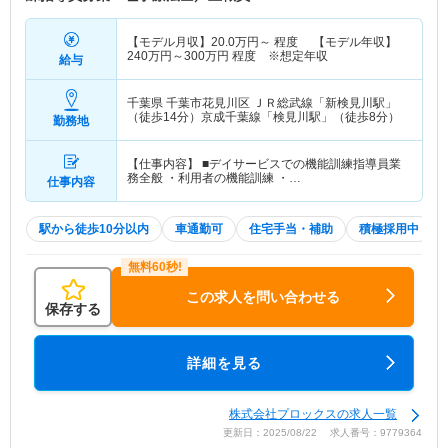
【モデル月収】
20.0
万円～
程度 【モデル年収】
240
万円～
300
万円
程度 ※想定年収
給与
千葉県 千葉市花見川区
ＪＲ総武線「新検見川駅」
（徒歩14分）京成千葉線「検見川駅」（徒歩8分）
勤務地
【仕事内容】 ■デイサービスでの機能訓練指導員業
務全般 ・利用者の機能訓練 ・…
仕事内容
駅から徒歩10分以内
車通勤可
住宅手当・補助
積極採用中
この求人を問い合わせる
保存する
詳細を見る
株式会社プロックスの求人一覧
更新日：2025/08/22 求人番号：9779364