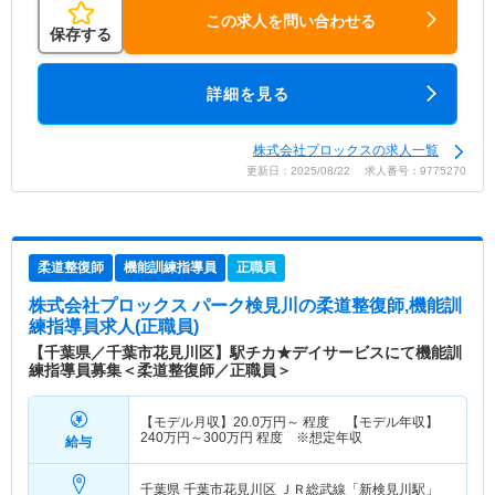
この求人を問い合わせる
保存する
詳細を見る
株式会社プロックスの求人一覧
更新日：2025/08/22 求人番号：9775270
柔道整復師
機能訓練指導員
正職員
株式会社プロックス パーク検見川
の柔道整復師,機能訓
練指導員求人(正職員)
【千葉県／千葉市花見川区】駅チカ★デイサービスにて機能訓
練指導員募集＜柔道整復師／正職員＞
【モデル月収】
20.0
万円～
程度 【モデル年収】
240
万円～
300
万円
程度 ※想定年収
給与
千葉県 千葉市花見川区
ＪＲ総武線「新検見川駅」