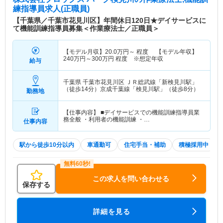
練指導員求人(正職員)
【千葉県／千葉市花見川区】年間休日120日★デイサービスに
て機能訓練指導員募集＜作業療法士／正職員＞
【モデル月収】
20.0
万円～
程度 【モデル年収】
240
万円～
300
万円
程度 ※想定年収
給与
千葉県 千葉市花見川区
ＪＲ総武線「新検見川駅」
（徒歩14分）京成千葉線「検見川駅」（徒歩8分）
勤務地
【仕事内容】 ■デイサービスでの機能訓練指導員業
務全般 ・利用者の機能訓練 ・…
仕事内容
駅から徒歩10分以内
車通勤可
住宅手当・補助
積極採用中
この求人を問い合わせる
保存する
詳細を見る