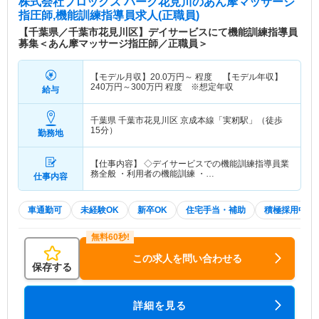
株式会社プロックス パーク花見川
のあん摩マッサージ
指圧師,機能訓練指導員求人(正職員)
【千葉県／千葉市花見川区】デイサービスにて機能訓練指導員
募集＜あん摩マッサージ指圧師／正職員＞
【モデル月収】
20.0
万円～
程度 【モデル年収】
240
万円～
300
万円
程度 ※想定年収
給与
千葉県 千葉市花見川区
京成本線「実籾駅」（徒歩
15分）
勤務地
【仕事内容】 ◇デイサービスでの機能訓練指導員業
務全般 ・利用者の機能訓練 ・…
仕事内容
車通勤可
未経験OK
新卒OK
住宅手当・補助
積極採用中
この求人を問い合わせる
保存する
詳細を見る