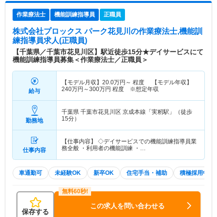
作業療法士
機能訓練指導員
正職員
株式会社プロックス パーク花見川
の作業療法士,機能訓
練指導員求人(正職員)
【千葉県／千葉市花見川区】駅近徒歩15分★デイサービスにて
機能訓練指導員募集＜作業療法士／正職員＞
【モデル月収】
20.0
万円～
程度 【モデル年収】
240
万円～
300
万円
程度 ※想定年収
給与
千葉県 千葉市花見川区
京成本線「実籾駅」（徒歩
15分）
勤務地
【仕事内容】 ◇デイサービスでの機能訓練指導員業
務全般 ・利用者の機能訓練 ・…
仕事内容
車通勤可
未経験OK
新卒OK
住宅手当・補助
積極採用中
この求人を問い合わせる
保存する