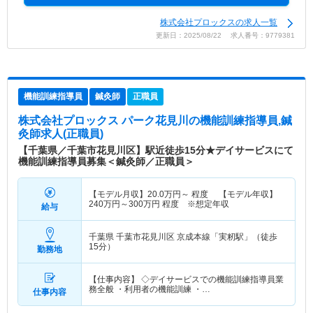
株式会社プロックスの求人一覧
更新日：2025/08/22 求人番号：9779381
機能訓練指導員
鍼灸師
正職員
株式会社プロックス パーク花見川
の機能訓練指導員,鍼
灸師求人(正職員)
【千葉県／千葉市花見川区】駅近徒歩15分★デイサービスにて
機能訓練指導員募集＜鍼灸師／正職員＞
【モデル月収】
20.0
万円～
程度 【モデル年収】
240
万円～
300
万円
程度 ※想定年収
給与
千葉県 千葉市花見川区
京成本線「実籾駅」（徒歩
15分）
勤務地
【仕事内容】 ◇デイサービスでの機能訓練指導員業
務全般 ・利用者の機能訓練 ・…
仕事内容