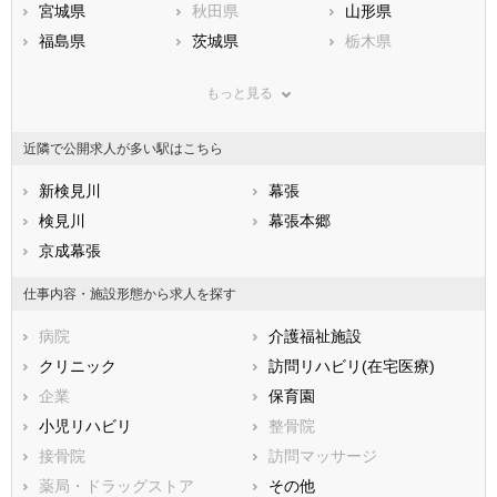
宮城県
秋田県
山形県
福島県
茨城県
栃木県
群馬県
埼玉県
千葉県
もっと見る
東京都
神奈川県
新潟県
山梨県
長野県
富山県
近隣で公開求人が多い駅はこちら
石川県
福井県
岐阜県
静岡県
新検見川
愛知県
幕張
三重県
滋賀県
検見川
京都府
幕張本郷
大阪府
兵庫県
京成幕張
奈良県
和歌山県
鳥取県
島根県
岡山県
仕事内容・施設形態から求人を探す
広島県
山口県
徳島県
病院
介護福祉施設
香川県
愛媛県
高知県
クリニック
訪問リハビリ(在宅医療)
福岡県
佐賀県
長崎県
企業
保育園
熊本県
大分県
宮崎県
小児リハビリ
整骨院
鹿児島県
沖縄県
接骨院
訪問マッサージ
薬局・ドラッグストア
その他