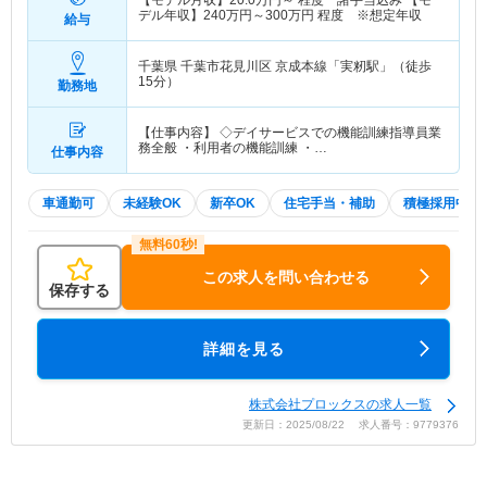
【モデル月収】
20.0
万円～
程度 諸手当込み 【モ
デル年収】
240
万円～
300
万円
程度 ※想定年収
給与
千葉県 千葉市花見川区
京成本線「実籾駅」（徒歩
15分）
勤務地
【仕事内容】 ◇デイサービスでの機能訓練指導員業
務全般 ・利用者の機能訓練 ・…
仕事内容
車通勤可
未経験OK
新卒OK
住宅手当・補助
積極採用中
この求人を問い合わせる
保存する
詳細を見る
株式会社プロックスの求人一覧
更新日：2025/08/22 求人番号：9779376