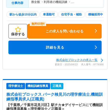
務全般 ・利用者の機能訓練 ・…
仕事内容
駅から徒歩10分以内
車通勤可
住宅手当・補助
積極採用中
この求人を問い合わせる
保存する
詳細を見る
株式会社プロックスの求人一覧
更新日：2025/08/22 求人番号：9779368
理学療法士
機能訓練指導員
正職員
株式会社プロックス パーク検見川
の理学療法士,機能訓
練指導員求人(正職員)
【千葉県／千葉市花見川区】駅チカ★デイサービスにて機能訓
練指導員募集＜理学療法士／正職員＞