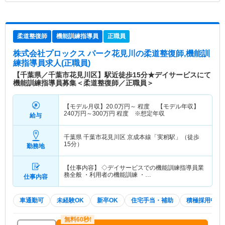
柔道整復師
機能訓練指導員
正職員
株式会社プロックス パーク花見川
の柔道整復師,機能訓
練指導員求人(正職員)
【千葉県／千葉市花見川区】駅近徒歩15分★デイサービスにて
機能訓練指導員募集＜柔道整復師／正職員＞
【モデル月収】
20.0
万円～
程度 【モデル年収】
240
万円～
300
万円
程度 ※想定年収
給与
千葉県 千葉市花見川区
京成本線「実籾駅」（徒歩
15分）
勤務地
【仕事内容】 ◇デイサービスでの機能訓練指導員業
務全般 ・利用者の機能訓練 ・…
仕事内容
車通勤可
未経験OK
新卒OK
住宅手当・補助
積極採用中