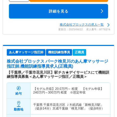
詳細を見る
株式会社プロックスの求人一覧
更新日：2025/08/22 求人番号：9779374
あん摩マッサージ指圧師
機能訓練指導員
正職員
株式会社プロックス パーク検見川
のあん摩マッサージ
指圧師,機能訓練指導員求人(正職員)
【千葉県／千葉市花見川区】駅チカ★デイサービスにて機能訓
練指導員募集＜あん摩マッサージ指圧／正職員＞
【モデル月収】
20.0
万円～
程度 【モデル年収】
240
万円～
300
万円
程度 ※想定年収
給与
千葉県 千葉市花見川区
ＪＲ総武線「新検見川駅」
（徒歩14分）京成千葉線「検見川駅」（徒歩8分）
勤務地