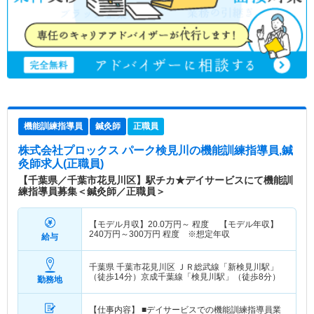
機能訓練指導員
鍼灸師
正職員
株式会社プロックス パーク検見川
の機能訓練指導員,鍼
灸師求人(正職員)
【千葉県／千葉市花見川区】駅チカ★デイサービスにて機能訓
練指導員募集＜鍼灸師／正職員＞
【モデル月収】
20.0
万円～
程度 【モデル年収】
240
万円～
300
万円
程度 ※想定年収
給与
千葉県 千葉市花見川区
ＪＲ総武線「新検見川駅」
（徒歩14分）京成千葉線「検見川駅」（徒歩8分）
勤務地
【仕事内容】 ■デイサービスでの機能訓練指導員業