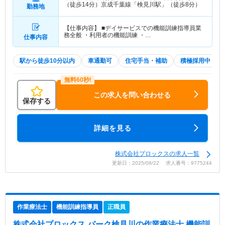
（徒歩14分）京成千葉線「検見川駅」（徒歩8分）
勤務地
【仕事内容】 ■デイサービスでの機能訓練指導員業
務全般 ・利用者の機能訓練 ・…
仕事内容
駅から徒歩10分以内
車通勤可
住宅手当・補助
積極採用中
この求人を問い合わせる
保存する
詳細を見る
株式会社プロックスの求人一覧
更新日：2025/08/22 求人番号：9775244
作業療法士
機能訓練指導員
正職員
株式会社プロックス パーク検見川
の作業療法士,機能訓