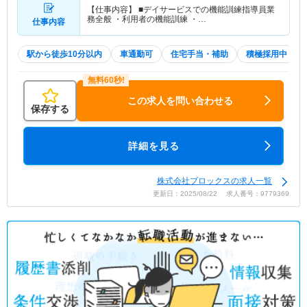
【仕事内容】 ■デイサービスでの機能訓練指導員業
務全般 ・利用者の機能訓練 ・…
仕事内容
駅から徒歩10分以内
車通勤可
住宅手当・補助
積極採用中
この求人を問い合わせる
保存する
詳細を見る
株式会社プロックスの求人一覧
更新日：2025/08/22 求人番号：9779369