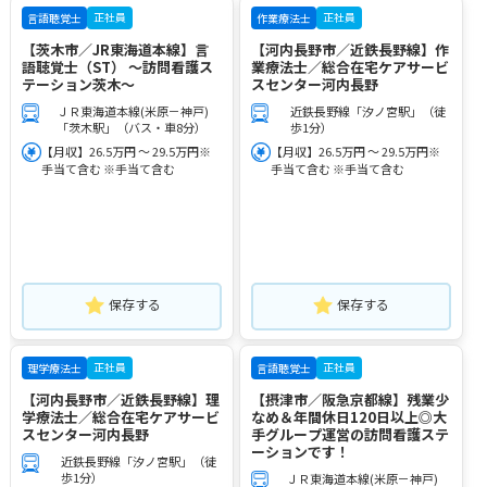
正社員
正社員
言語聴覚士
作業療法士
【茨木市／JR東海道本線】言
【河内長野市／近鉄長野線】作
語聴覚士（ST） ～訪問看護ス
業療法士／総合在宅ケアサービ
テーション茨木～
スセンター河内長野
ＪＲ東海道本線(米原－神戸)
近鉄長野線「汐ノ宮駅」（徒
「茨木駅」（バス・車8分）
歩1分）
【月収】26.5万円 ～ 29.5万円※
【月収】26.5万円 ～ 29.5万円※
手当て含む ※手当て含む
手当て含む ※手当て含む
保存する
保存する
正社員
正社員
理学療法士
言語聴覚士
【河内長野市／近鉄長野線】理
【摂津市／阪急京都線】残業少
学療法士／総合在宅ケアサービ
なめ＆年間休日120日以上◎大
スセンター河内長野
手グループ運営の訪問看護ステ
ーションです！
近鉄長野線「汐ノ宮駅」（徒
歩1分）
ＪＲ東海道本線(米原－神戸)