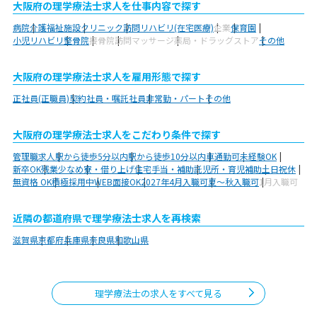
大阪府の理学療法士求人を仕事内容で探す
病院
介護福祉施設
クリニック
訪問リハビリ(在宅医療)
企業
保育園
小児リハビリ
整骨院
接骨院
訪問マッサージ
薬局・ドラッグストア
その他
大阪府の理学療法士求人を雇用形態で探す
正社員(正職員)
契約社員・嘱託社員
非常勤・パート
その他
大阪府の理学療法士求人をこだわり条件で探す
管理職求人
駅から徒歩5分以内
駅から徒歩10分以内
車通勤可
未経験OK
新卒OK
残業少なめ
寮・借り上げ
住宅手当・補助
託児所・育児補助
土日祝休
無資格 OK
積極採用中
WEB面接OK
2027年4月入職可
夏～秋入職可
1月入職可
近隣の都道府県で理学療法士求人を再検索
滋賀県
京都府
兵庫県
奈良県
和歌山県
理学療法士の求人をすべて見る