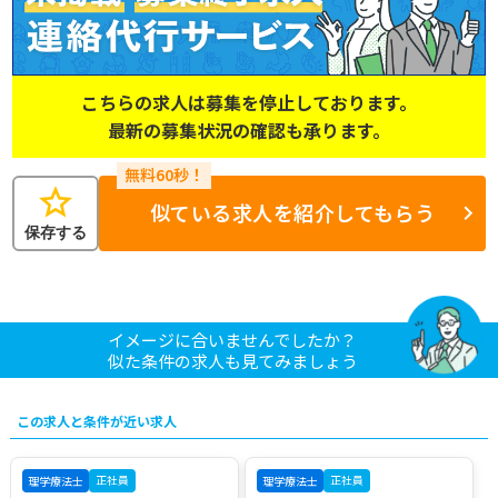
こちらの求人は募集を停止しております。
最新の募集状況の確認も承ります。
star
似ている求人を紹介してもらう
保存する
イメージに合いませんでしたか？
似た条件の求人も見てみましょう
この求人と条件が近い求人
正社員
正社員
理学療法士
理学療法士