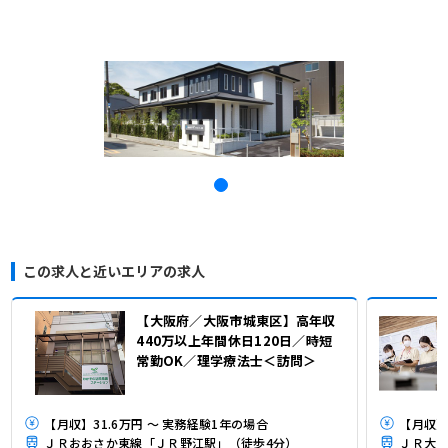
この求人と近いエリアの求人
【大阪府／大阪市城東区】高年収
440万以上年間休日120日／時短
常勤OK／理学療法士＜訪問＞
【月収】31.6万円 ～ 実務経験1年の場合
【月収】2
ＪＲおおさか東線「ＪＲ野江駅」（徒歩4分）
ＪＲ大阪