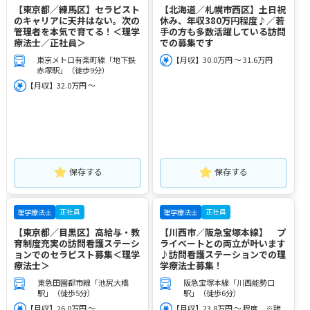
【東京都／練馬区】セラピスト
【北海道／札幌市西区】土日祝
のキャリアに天井はない。次の
休み、年収380万円程度♪／若
管理者を本気で育てる！＜理学
手の方も多数活躍している訪問
療法士／正社員＞
での募集です
東京メトロ有楽町線「地下鉄
【月収】30.0万円 ～ 31.6万円
赤塚駅」（徒歩9分）
【月収】32.0万円 ～
保存する
保存する
正社員
正社員
理学療法士
理学療法士
【東京都／目黒区】高給与・教
【川西市／阪急宝塚本線】 プ
育制度充実の訪問看護ステーシ
ライベートとの両立が叶います
ョンでのセラピスト募集＜理学
♪訪問看護ステーションでの理
療法士＞
学療法士募集！
東急田園都市線「池尻大橋
阪急宝塚本線「川西能勢口
駅」（徒歩5分）
駅」（徒歩6分）
【月収】26.0万円 ～
【月収】23.8万円 ～ 程度 ※諸