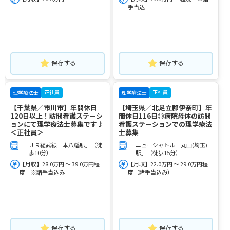
手当込
保存する
保存する
正社員
正社員
理学療法士
理学療法士
【千葉県／市川市】年間休日
【埼玉県／北足立郡伊奈町】年
120日以上！訪問看護ステーシ
間休日116日◎病院母体の訪問
ョンにて理学療法士募集です♪
看護ステーションでの理学療法
＜正社員＞
士募集
ＪＲ総武線「本八幡駅」（徒
ニューシャトル「丸山(埼玉)
歩10分）
駅」（徒歩15分）
【月収】28.0万円 ～ 39.0万円程
【月収】22.0万円 ～ 29.0万円程
度 ※諸手当込み
度（諸手当込み）
保存する
保存する