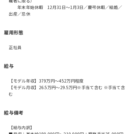
職者に限る）
年末年始休暇 12月31日～1月3日／慶弔休暇／結婚／
出産／忌休
雇用形態
正社員
給与
【モデル年収】379万円〜452万円程度
【モデル月収】26.5万円〜29.5万円※手当て含む ※手当て含
む
給与備考
【給与内訳】
■月収：基本給180,000円～210,000円＋職務手当35,000円