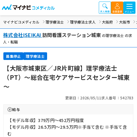
マイナビコメディカル
理学療法士
理学療法士求人
大阪府
大阪市
株式会社ISEIKAI
訪問看護ステーション城東
の理学療法士 の求
人・転職
募集停止
理学療法士
【大阪市城東区／JR片町線】理学療法士
（PT）～総合在宅ケアサービスセンター城東
～
更新日：2026/05/11
求人番号：542783
給与
【モデル年収】379万円〜452万円程度
【モデル月収】26.5万円〜29.5万円※手当て含む ※手当て含
む