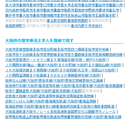
泉大津市
高槻市
貝塚市
守口市
枚方市
茨木市
八尾市
泉佐野市
富田林市
寝屋川市
河内長野市
松原市
大東市
和泉市
箕面市
柏原市
羽曳野市
門真市
摂津市
高石市
藤井寺市
東大阪市
泉南市
四條畷市
交野市
大阪狭山市
阪南市
三島郡島本町
豊能郡豊能町
豊能郡能勢町
泉北郡忠岡町
泉南郡熊取町
泉南郡田尻町
泉南郡岬町
南河内郡太子町
南河内郡河南町
南河内郡千早赤阪村
大阪府の理学療法士求人を路線で探す
大阪市営御堂筋線
大阪市営谷町線
大阪市営四つ橋線
大阪市営中央線
大阪市営千日前線
大阪市営堺筋線
大阪市営今里筋線
大阪市営長堀鶴見緑地線
大阪市営南港ポートタウン線
ＪＲ東海道本線(米原－神戸)(大阪府)
ＪＲ関西本線(亀山－難波)(大阪府)
ＪＲ片町線(大阪府)
ＪＲ福知山線(大阪府)
ＪＲ大阪環状線
ＪＲ東西線(大阪府)
ＪＲ阪和線(天王寺－和歌山)(大阪府)
ＪＲ関西空港線
ＪＲ桜島線
ＪＲおおさか東線
阪神本線(大阪府)
阪神なんば線(大阪府)
京阪本線(大阪府)
京阪交野線
京阪中之島線
阪急神戸本線(大阪府)
阪急宝塚本線(大阪府)
阪急京都本線(大阪府)
阪急箕面線
阪急千里線
近鉄大阪線(大阪府)
近鉄奈良線(大阪府)
近鉄難波線
近鉄南大阪線(大阪府)
近鉄道明寺線
近鉄信貴線
近鉄長野線
近鉄けいはんな線(大阪府)
南海電気鉄道(大阪府)
南海空港線
南海高野線(大阪府)
南海多奈川線
南海高師浜線
北大阪急行電鉄
水間鉄道
大阪高速鉄道大阪モノレール
大阪高速鉄道国際文化公園都市モノレール
阪堺電気軌道上町線
阪堺電気軌道阪堺線
能勢電鉄妙見線(大阪府)
南海泉北線