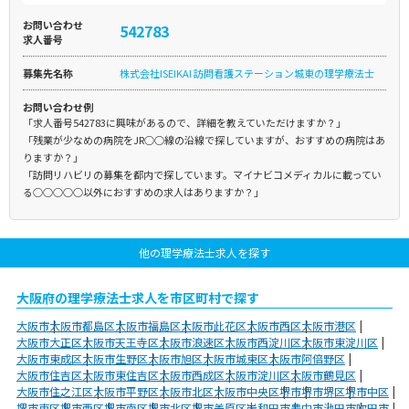
お問い合わせ
542783
求人番号
募集先名称
株式会社ISEIKAI 訪問看護ステーション城東の理学療法士
お問い合わせ例
「求人番号542783に興味があるので、詳細を教えていただけますか？」
「残業が少なめの病院をJR○○線の沿線で探していますが、おすすめの病院はあ
りますか？」
「訪問リハビリの募集を都内で探しています。マイナビコメディカルに載ってい
る○○○○○以外におすすめの求人はありますか？」
他の理学療法士求人を探す
大阪府の理学療法士求人を市区町村で探す
大阪市
大阪市都島区
大阪市福島区
大阪市此花区
大阪市西区
大阪市港区
大阪市大正区
大阪市天王寺区
大阪市浪速区
大阪市西淀川区
大阪市東淀川区
大阪市東成区
大阪市生野区
大阪市旭区
大阪市城東区
大阪市阿倍野区
大阪市住吉区
大阪市東住吉区
大阪市西成区
大阪市淀川区
大阪市鶴見区
大阪市住之江区
大阪市平野区
大阪市北区
大阪市中央区
堺市
堺市堺区
堺市中区
堺市東区
堺市西区
堺市南区
堺市北区
堺市美原区
岸和田市
豊中市
池田市
吹田市