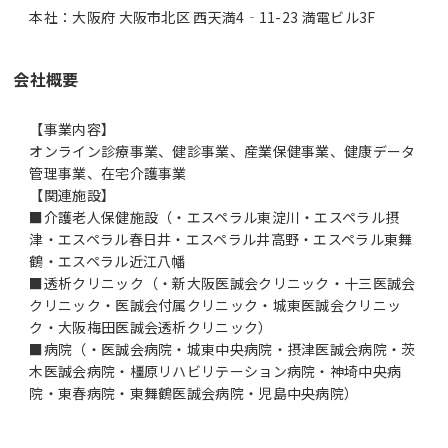
本社：大阪府 大阪市北区 西天満4‐11-23 満電ビル3F
会社概要
【事業内容】
オンライン診療事業、健診事業、産業保健事業、健康データ
管理事業、在宅介護事業
【関連施設】
■介護老人保健施設（・エスペラル東淀川・エスペラル摂
津・エスペラル春日井・エスペラル井高野・エスペラル東舞
鶴・エスペラル近江八幡
■透析クリニック（・新大阪医誠会クリニック・十三医誠会
クリニック・医誠会付属クリニック・城東医誠会クリニッ
ク・大阪梅田医誠会透析クリニック）
■病院（・医誠会病院・城東中央病院・摂津医誠会病院・茨
木医誠会病院・橿原リハビリテーション病院・神埼中央病
院・東春病院・東舞鶴医誠会病院・児島中央病院）