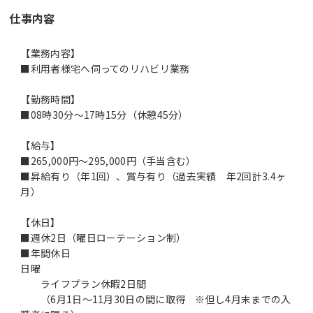
仕事内容
【業務内容】
■利用者様宅へ伺ってのリハビリ業務
【勤務時間】
■08時30分～17時15分（休憩45分）
【給与】
■265,000円～295,000円（手当含む）
■昇給有り（年1回）、賞与有り（過去実績 年2回計3.4ヶ
月）
【休日】
■週休2日（曜日ローテーション制）
■年間休日
日曜
ライフプラン休暇2日間
（6月1日～11月30日の間に取得 ※但し4月末までの入