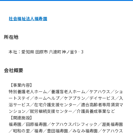
社会福祉法人福寿園
所在地
本社：愛知県 田原市 六連町神ノ釜9‐3
会社概要
【事業内容】
特別養護老人ホーム／養護盲老人ホーム／ケアハウス／ショ
ートステイ／ホームヘルプ／ケアプラン／デイサービス／入
浴サービス／在宅介護支援センター／適合高齢者専用賃貸マ
ンション／就労継続支援センター／介護員養成事業など
【関連施設】
福寿園／田原福寿園／ケアハウスパシフィック／渥美福寿園
／昭和の里／福寿／豊田福寿園／みなみ福寿園／ケアハウス