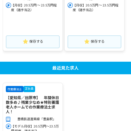
【月収】20.5万円 ～ 23.5万円程
【月収】20.5万円 ～ 23.5万円程
度（諸手当込）
度（諸手当込）
保存する
保存する
最近見た求人
正社員
作業療法士
【愛知県／田原市】 年間休日
数多め♪残業少なめ★特別養護
老人ホームでの作業療法士求
人！
豊橋鉄道渥美線「豊島駅」
【モデル月収】20.5万円～23.5万
円 程度 諸手当込