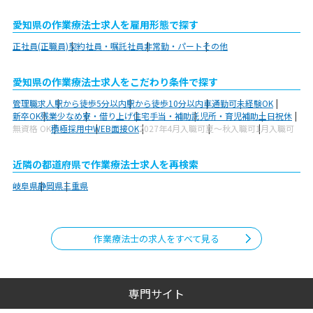
愛知県の作業療法士求人を雇用形態で探す
正社員(正職員)
契約社員・嘱託社員
非常勤・パート
その他
愛知県の作業療法士求人をこだわり条件で探す
管理職求人
駅から徒歩5分以内
駅から徒歩10分以内
車通勤可
未経験OK
新卒OK
残業少なめ
寮・借り上げ
住宅手当・補助
託児所・育児補助
土日祝休
無資格 OK
積極採用中
WEB面接OK
2027年4月入職可
夏～秋入職可
1月入職可
近隣の都道府県で作業療法士求人を再検索
岐阜県
静岡県
三重県
作業療法士の求人をすべて見る
専門サイト