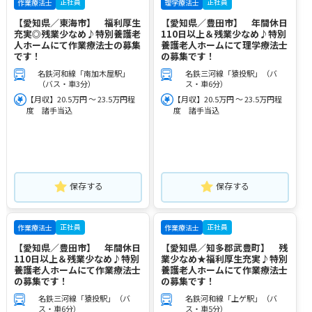
正社員
正社員
作業療法士
理学療法士
【愛知県／東海市】 福利厚生
【愛知県／豊田市】 年間休日
充実◎残業少なめ♪特別養護老
110日以上＆残業少なめ♪特別
人ホームにて作業療法士の募集
養護老人ホームにて理学療法士
です！
の募集です！
名鉄河和線「南加木屋駅」
名鉄三河線「猿投駅」（バ
（バス・車3分）
ス・車6分）
【月収】20.5万円 ～ 23.5万円程
【月収】20.5万円 ～ 23.5万円程
度 諸手当込
度 諸手当込
保存する
保存する
正社員
正社員
作業療法士
作業療法士
【愛知県／豊田市】 年間休日
【愛知県／知多郡武豊町】 残
110日以上＆残業少なめ♪特別
業少なめ★福利厚生充実♪特別
養護老人ホームにて作業療法士
養護老人ホームにて作業療法士
の募集です！
の募集です！
名鉄三河線「猿投駅」（バ
名鉄河和線「上ゲ駅」（バ
ス・車6分）
ス・車5分）