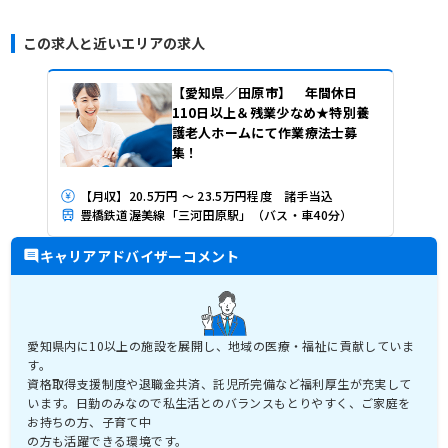
この求人と近いエリアの求人
【愛知県／田原市】 年間休日
110日以上＆残業少なめ★特別養
護老人ホームにて作業療法士募
集！
【月収】20.5万円 ～ 23.5万円程度 諸手当込
豊橋鉄道渥美線「三河田原駅」（バス・車40分）
キャリアアドバイザーコメント
愛知県内に10以上の施設を展開し、地域の医療・福祉に貢献していま
す。
資格取得支援制度や退職金共済、託児所完備など福利厚生が充実して
います。日勤のみなので私生活とのバランスもとりやすく、ご家庭を
お持ちの方、子育て中
の方も活躍できる環境です。