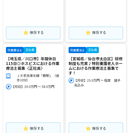
保存する
保存する
正社員
正社員
作業療法士
作業療法士
【埼玉県／川口市】年間休日
【宮城県／仙台市太白区】研修
115日◎ホスピスにおける作業
制度も充実♪特別養護老人ホー
療法士募集〈正社員〉
ムにおける作業療法士募集で
す！
ＪＲ京浜東北線「蕨駅」（徒
歩10分）
【月収】25.0万円 ～ 程度 諸手
当込み
【月収】30.0万円 ～ 38.0万円
保存する
保存する