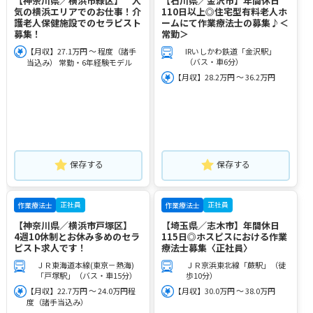
【神奈川県／横浜市緑区】 人
【石川県／金沢市】年間休日
気の横浜エリアでのお仕事！介
110日以上◎住宅型有料老人ホ
護老人保健施設でのセラピスト
ームにて作業療法士の募集♪＜
募集！
常勤＞
【月収】27.1万円 ～ 程度（諸手
IRいしかわ鉄道「金沢駅」
（バス・車6分）
当込み） 常勤・6年経験モデル
【月収】28.2万円 ～ 36.2万円
保存する
保存する
正社員
正社員
作業療法士
作業療法士
【神奈川県／横浜市戸塚区】
【埼玉県／志木市】年間休日
4週10休制とお休み多めのセラ
115日◎ホスピスにおける作業
ピスト求人です！
療法士募集〈正社員〉
ＪＲ東海道本線(東京－熱海)
ＪＲ京浜東北線「蕨駅」（徒
「戸塚駅」（バス・車15分）
歩10分）
【月収】22.7万円 ～ 24.0万円程
【月収】30.0万円 ～ 38.0万円
度（諸手当込み）