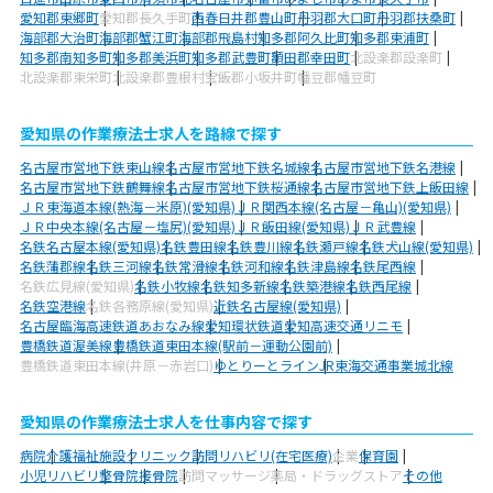
愛知郡東郷町
愛知郡長久手町
西春日井郡豊山町
丹羽郡大口町
丹羽郡扶桑町
海部郡大治町
海部郡蟹江町
海部郡飛島村
知多郡阿久比町
知多郡東浦町
知多郡南知多町
知多郡美浜町
知多郡武豊町
額田郡幸田町
北設楽郡設楽町
北設楽郡東栄町
北設楽郡豊根村
宝飯郡小坂井町
幡豆郡幡豆町
愛知県の作業療法士求人を路線で探す
名古屋市営地下鉄東山線
名古屋市営地下鉄名城線
名古屋市営地下鉄名港線
名古屋市営地下鉄鶴舞線
名古屋市営地下鉄桜通線
名古屋市営地下鉄上飯田線
ＪＲ東海道本線(熱海－米原)(愛知県)
ＪＲ関西本線(名古屋－亀山)(愛知県)
ＪＲ中央本線(名古屋－塩尻)(愛知県)
ＪＲ飯田線(愛知県)
ＪＲ武豊線
名鉄名古屋本線(愛知県)
名鉄豊田線
名鉄豊川線
名鉄瀬戸線
名鉄犬山線(愛知県)
名鉄蒲郡線
名鉄三河線
名鉄常滑線
名鉄河和線
名鉄津島線
名鉄尾西線
名鉄広見線(愛知県)
名鉄小牧線
名鉄知多新線
名鉄築港線
名鉄西尾線
名鉄空港線
名鉄各務原線(愛知県)
近鉄名古屋線(愛知県)
名古屋臨海高速鉄道あおなみ線
愛知環状鉄道
愛知高速交通リニモ
豊橋鉄道渥美線
豊橋鉄道東田本線(駅前－運動公園前)
豊橋鉄道東田本線(井原－赤岩口)
ゆとりーとライン
JR東海交通事業城北線
愛知県の作業療法士求人を仕事内容で探す
病院
介護福祉施設
クリニック
訪問リハビリ(在宅医療)
企業
保育園
小児リハビリ
整骨院
接骨院
訪問マッサージ
薬局・ドラッグストア
その他