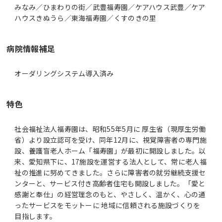
みなみ／ひまわりの街／武豊福寿園／ケアハウス武豊／ケア
ハウスきぬうら／東海福寿園／くすのきの里
病院情報補足
オーダリングシステム導入済み
特色
社会福祉法人福寿園は、昭和55年5月に 厚生省（現厚生労働
省）より設立認可を受け、同年12月に、視覚障害者の専門施
設、養護盲老人ホーム「福寿園」が最初に開設しました。以
来、愛知県下に、17施設を運営する法人として、常に老人福
祉の推進に努めてきました。さらに障害者の就労継続支援セ
ンターと、サービス付き高齢者住宅も開設しました。「愛と
感謝と奉仕」の経営理念のもと、やさしく、温かく、心の通
ったサービスをモットーに 地域に信頼される施設づくりを
目指します。