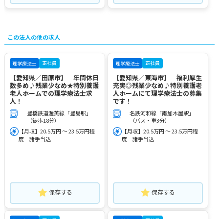
この法人の他の求人
正社員
正社員
理学療法士
理学療法士
【愛知県／田原市】 年間休日
【愛知県／東海市】 福利厚生
数多め♪残業少なめ★特別養護
充実◎残業少なめ♪特別養護老
老人ホームでの理学療法士求
人ホームにて理学療法士の募集
人！
です！
豊橋鉄道渥美線「豊島駅」
名鉄河和線「南加木屋駅」
（徒歩18分）
（バス・車3分）
【月収】20.5万円 ～ 23.5万円程
【月収】20.5万円 ～ 23.5万円程
度 諸手当込
度 諸手当込
保存する
保存する