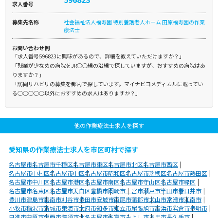
求人番号
募集先名称
社会福祉法人福寿園 特別養護老人ホーム 田原福寿園の作業
療法士
お問い合わせ例
「求人番号596823に興味があるので、詳細を教えていただけますか？」
「残業が少なめの病院をJR○○線の沿線で探していますが、おすすめの病院はあ
りますか？」
「訪問リハビリの募集を都内で探しています。マイナビコメディカルに載ってい
る○○○○○以外におすすめの求人はありますか？」
他の作業療法士求人を探す
愛知県の作業療法士求人を市区町村で探す
名古屋市
名古屋市千種区
名古屋市東区
名古屋市北区
名古屋市西区
名古屋市中村区
名古屋市中区
名古屋市昭和区
名古屋市瑞穂区
名古屋市熱田区
名古屋市中川区
名古屋市港区
名古屋市南区
名古屋市守山区
名古屋市緑区
名古屋市名東区
名古屋市天白区
豊橋市
岡崎市
一宮市
瀬戸市
半田市
春日井市
豊川市
津島市
碧南市
刈谷市
豊田市
安城市
西尾市
蒲郡市
犬山市
常滑市
江南市
小牧市
稲沢市
新城市
東海市
大府市
知多市
知立市
尾張旭市
高浜市
岩倉市
豊明市
日進市
田原市
愛西市
清須市
北名古屋市
弥富市
みよし市
あま市
長久手市