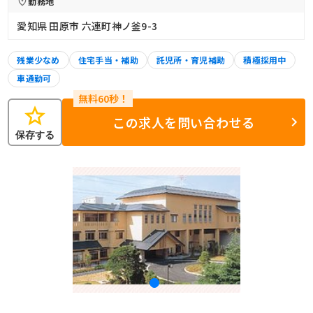
勤務地
愛知県 田原市 六連町神ノ釜9-3
残業少なめ
住宅手当・補助
託児所・育児補助
積極採用中
車通勤可
star
この求人を問い合わせる
保存する