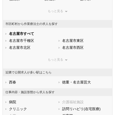
群馬県
埼玉県
千葉県
もっと見る
東京都
神奈川県
新潟県
山梨県
長野県
富山県
市区町村から作業療法士の求人を探す
石川県
福井県
岐阜県
静岡県
名古屋市すべて
愛知県
三重県
滋賀県
名古屋市千種区
京都府
名古屋市東区
大阪府
兵庫県
名古屋市北区
奈良県
名古屋市西区
和歌山県
鳥取県
名古屋市中村区
島根県
名古屋市中区
岡山県
もっと見る
広島県
名古屋市昭和区
山口県
名古屋市瑞穂区
徳島県
香川県
名古屋市熱田区
愛媛県
名古屋市中川区
高知県
近隣で公開求人が多い駅はこちら
福岡県
名古屋市港区
佐賀県
名古屋市南区
長崎県
熊本県
名古屋市守山区
西春
大分県
名古屋市緑区
徳重・名古屋芸大
宮崎県
鹿児島県
名古屋市名東区
沖縄県
名古屋市天白区
仕事内容・施設形態から求人を探す
市部
病院
介護福祉施設
豊橋市
岡崎市
クリニック
訪問リハビリ(在宅医療)
一宮市
瀬戸市