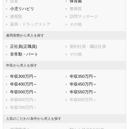
企業
保育園
半田市
春日井市
小児リハビリ
整骨院
豊川市
津島市
接骨院
訪問マッサージ
碧南市
刈谷市
薬局・ドラッグストア
その他
豊田市
安城市
西尾市
蒲郡市
雇用形態から求人を探す
犬山市
常滑市
正社員(正職員)
契約社員・嘱託社員
江南市
小牧市
非常勤・パート
その他
稲沢市
新城市
東海市
大府市
年収から求人を探す
知多市
知立市
年収300万円～
年収350万円～
尾張旭市
高浜市
年収400万円～
年収450万円～
岩倉市
豊明市
年収500万円～
年収550万円～
日進市
田原市
年収600万円～
年収650万円～
愛西市
清須市
年収700万円～
北名古屋市
弥富市
みよし市
あま市
人気のこだわり条件から求人を探す
長久手市
愛知郡東郷町