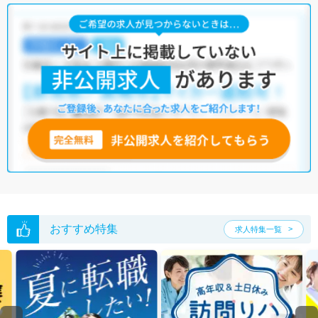
北名古屋市の作業療法士求人では以下のような条件が人気です。
・
土日祝休
・
積極採用中
・
残業少なめ
・
正社員(正職員)
・
病
院
・
クリニック
・
訪問リハビリ(在宅医療)
・
小児リハビリ
・
保育
園
他の条件でも人気の求人がございますので、「こだわり条件」から検索
いただくか、お気軽にお問い合わせください。
全国の作業療法士求人
から検索いただくことも可能です。
無料転職支援サービス
にお申し込みいただくと、ご希望条件をヒアリン
グした上で求人をご提案いたします。
ご希望条件がまだ定まっていない方は
人気の希望条件をピックアップし
た求人特集
をぜひご活用ください。
転職支援の他、情報収集や募集状況の確認も、お気軽にご相談くださ
い。
おすすめ特集
求人特集一覧