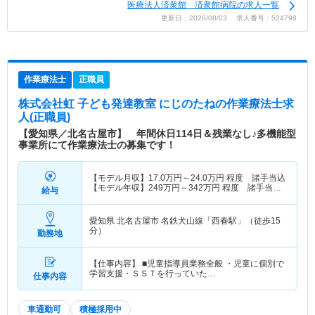
医療法人済衆館 済衆館病院の求人一覧
更新日：2026/08/03 求人番号：524798
作業療法士
正職員
株式会社虹 子ども発達教室 にじのたね
の作業療法士求
人(正職員)
【愛知県／北名古屋市】 年間休日114日＆残業なし♪多機能型
事業所にて作業療法士の募集です！
【モデル月収】
17.0
万円～
24.0
万円
程度 諸手当込
【モデル年収】
249
万円～
342
万円
程度 諸手当・
給与
賞与込
愛知県 北名古屋市
名鉄犬山線「西春駅」（徒歩15
分）
勤務地
【仕事内容】 ■児童指導員業務全般 ・児童に個別で
学習支援・ＳＳＴを行っていた…
仕事内容
車通勤可
積極採用中