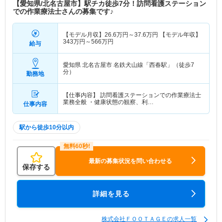
【愛知県/北名古屋市】駅チカ徒歩7分！訪問看護ステーション
での作業療法士さんの募集です♪
【モデル月収】
26.6
万円～
37.6
万円
【モデル年収】
343
万円～
566
万円
給与
愛知県 北名古屋市
名鉄犬山線「西春駅」（徒歩7
分）
勤務地
【仕事内容】 訪問看護ステーションでの作業療法士
業務全般 ・健康状態の観察、利…
仕事内容
駅から徒歩10分以内
最新の募集状況を問い合わせる
保存する
詳細を見る
株式会社ＦＯＯＴＡＧＥの求人一覧