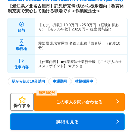
【愛知県／北名古屋市】託児所完備♪駅から徒歩圏内！教育体
制充実で安心して働ける職場です＜作業療法士＞
【モデル月収】
19.0
万円～
25.0
万円
（経験加算あ
り） 【モデル年収】
232
万円～
程度 賞与除く
給与
愛知県 北名古屋市
名鉄犬山線「西春駅」（徒歩10
分）
勤務地
【仕事内容】 ■作業療法士業務全般 【この求人のオ
ススメポイント】 ★アクセ…
仕事内容
駅から徒歩10分以内
車通勤可
積極採用中
この求人を問い合わせる
保存する
詳細を見る