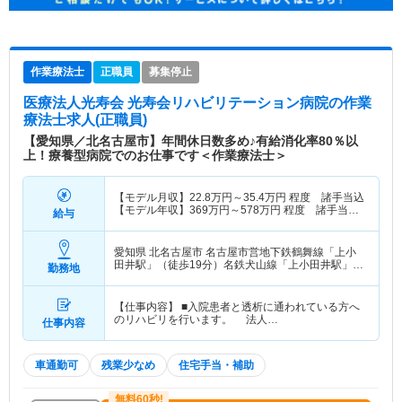
作業療法士
正職員
募集停止
医療法人光寿会 光寿会リハビリテーション病院
の作業
療法士求人(正職員)
【愛知県／北名古屋市】年間休日数多め♪有給消化率80％以
上！療養型病院でのお仕事です＜作業療法士＞
【モデル月収】
22.8
万円～
35.4
万円
程度 諸手当込
【モデル年収】
369
万円～
578
万円
程度 諸手当・
給与
賞与込
愛知県 北名古屋市
名古屋市営地下鉄鶴舞線「上小
田井駅」（徒歩19分）名鉄犬山線「上小田井駅」
勤務地
（徒歩19分） 他
【仕事内容】 ■入院患者と透析に通われている方へ
のリハビリを行います。 法人…
仕事内容
車通勤可
残業少なめ
住宅手当・補助