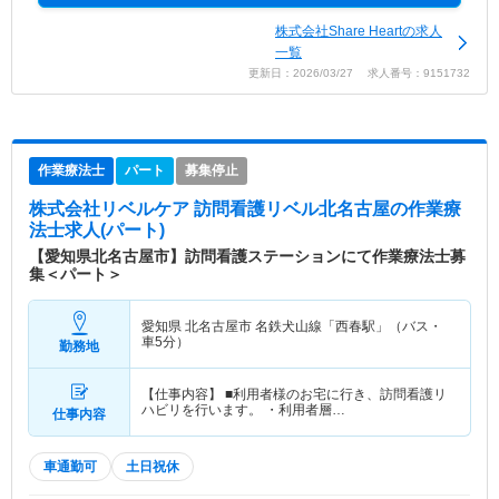
株式会社Share Heartの求人
一覧
更新日：2026/03/27 求人番号：9151732
作業療法士
パート
募集停止
株式会社リベルケア 訪問看護リベル北名古屋
の作業療
法士求人(パート)
【愛知県北名古屋市】訪問看護ステーションにて作業療法士募
集＜パート＞
愛知県 北名古屋市
名鉄犬山線「西春駅」（バス・
車5分）
勤務地
【仕事内容】 ■利用者様のお宅に行き、訪問看護リ
ハビリを行います。 ・利用者層…
仕事内容
車通勤可
土日祝休