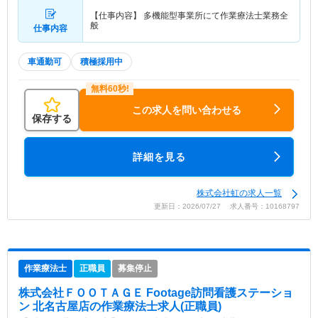
【仕事内容】 多機能型事業所にて作業療法士業務全
般
仕事内容
車通勤可
積極採用中
この求人を問い合わせる
保存する
詳細を見る
株式会社虹の求人一覧
更新日：2026/07/27 求人番号：10168797
作業療法士
正職員
募集停止
株式会社ＦＯＯＴＡＧＥ Footage訪問看護ステーショ
ン 北名古屋店
の作業療法士求人(正職員)