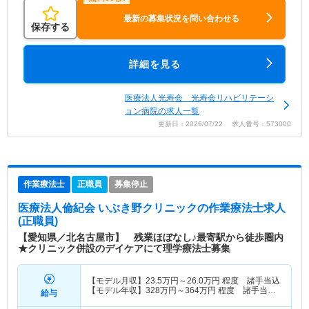
最新の募集状況を問い合わせる
保存する
詳細を見る
医療法人光寿会 光寿会リハビリテーシ
ョン病院の求人一覧
更新日：2026/07/22 求人番号：573000
作業療法士
正職員
募集停止
医療法人倫紀会 いぶき野クリニック
の作業療法士求人
(正職員)
【愛知県／北名古屋市】 残業ほぼなし♪最寄駅から徒歩圏内
★クリニック併設のデイケアにて理学療法士募集
【モデル月収】
23.5
万円～
26.0
万円
程度 諸手当込
【モデル年収】
328
万円～
364
万円
程度 諸手当・
給与
賞与込