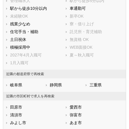
管理職求人
駅から徒歩5分以内
西春日井郡豊山町
丹羽郡大口町
駅から徒歩10分以内
車通勤可
丹羽郡扶桑町
海部郡大治町
未経験OK
新卒OK
海部郡蟹江町
海部郡飛島村
残業少なめ
寮・借り上げ
知多郡阿久比町
知多郡東浦町
住宅手当・補助
託児所・育児補助
知多郡南知多町
知多郡美浜町
土日祝休
無資格 OK
知多郡武豊町
額田郡幸田町
積極採用中
WEB面接OK
北設楽郡設楽町
北設楽郡東栄町
2027年4月入職可
夏～秋入職可
北設楽郡豊根村
1月入職可
近隣の都道府県で再検索
岐阜県
静岡県
三重県
近隣の市区町村で求人を再検索
田原市
愛西市
清須市
弥富市
みよし市
あま市