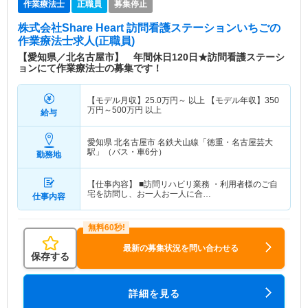
作業療法士
正職員
募集停止
株式会社Share Heart 訪問看護ステーションいちご
の
作業療法士求人(正職員)
【愛知県／北名古屋市】 年間休日120日★訪問看護ステーシ
ョンにて作業療法士の募集です！
【モデル月収】
25.0
万円～
以上 【モデル年収】
350
万円～
500
万円
以上
給与
愛知県 北名古屋市
名鉄犬山線「徳重・名古屋芸大
駅」（バス・車6分）
勤務地
【仕事内容】 ■訪問リハビリ業務 ・利用者様のご自
宅を訪問し、お一人お一人に合…
仕事内容
最新の募集状況を問い合わせる
保存する
詳細を見る