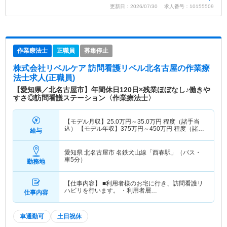
更新日：2026/07/30 求人番号：10155509
作業療法士
正職員
募集停止
株式会社リベルケア 訪問看護リベル北名古屋
の作業療
法士求人(正職員)
【愛知県／北名古屋市】年間休日120日×残業ほぼなし♪働きや
すさ◎訪問看護ステーション〈作業療法士〉
【モデル月収】
25.0
万円～
35.0
万円
程度（諸手当
込） 【モデル年収】
375
万円～
450
万円
程度（諸手
給与
当賞与込）
愛知県 北名古屋市
名鉄犬山線「西春駅」（バス・
車5分）
勤務地
【仕事内容】 ■利用者様のお宅に行き、訪問看護リ
ハビリを行います。 ・利用者層…
仕事内容
車通勤可
土日祝休