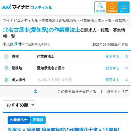
マイナビコメディカル
作業療法士の転職情報
作業療法士求人一覧
愛知県
北名古屋市(愛知県)の作業療法士
公開求人・転職・募集情
報一覧
9
求人数
件
※非公開求人を除く
2026年08月06日(木)更新
職種
作業療法士
変更する
勤務地
愛知県北名古屋市
変更する
求人条件
その他求人条件未設定
変更する
この検索条件を保存する
条件をクリア
作業療法士
正職員
医療法人済衆館 済衆館病院
の作業療法士求人(正職員)