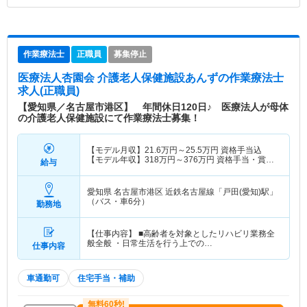
作業療法士
正職員
募集停止
医療法人杏園会 介護老人保健施設あんず
の作業療法士
求人(正職員)
【愛知県／名古屋市港区】 年間休日120日♪ 医療法人が母体
の介護老人保健施設にて作業療法士募集！
【モデル月収】
21.6
万円～
25.5
万円
資格手当込
【モデル年収】
318
万円～
376
万円
資格手当・賞与
給与
込
愛知県 名古屋市港区
近鉄名古屋線「戸田(愛知)駅」
（バス・車6分）
勤務地
【仕事内容】 ■高齢者を対象としたリハビリ業務全
般全般 ・日常生活を行う上での…
仕事内容
車通勤可
住宅手当・補助