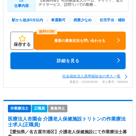
【業務内容】 特別養護老人ホーム、デイケア、老人
デイサービス、訪問リハでの勤務…
仕事内容
駅から徒歩5分以内
車通勤可
残業少なめ
住宅手当・補助
最新の募集状況を問い合わせる
保存する
詳細を見る
社会福祉法人昌明福祉会の求人一覧
更新日：2026/06/30 求人番号：589934
作業療法士
正職員
募集停止
医療法人杏園会 介護老人保健施設トリトン
の作業療法
士求人(正職員)
【愛知県／名古屋市港区】介護老人保健施設にて作業療法士募