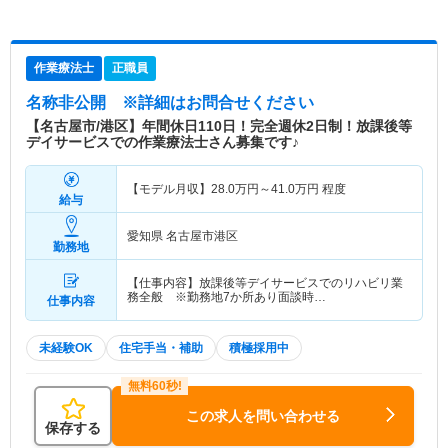
作業療法士
正職員
名称非公開
※詳細はお問合せください
【名古屋市/港区】年間休日110日！完全週休2日制！放課後等
デイサービスでの作業療法士さん募集です♪
【モデル月収】
28.0
万円～
41.0
万円
程度
給与
愛知県 名古屋市港区
勤務地
【仕事内容】放課後等デイサービスでのリハビリ業
務全般 ※勤務地7か所あり面談時…
仕事内容
未経験OK
住宅手当・補助
積極採用中
この求人を問い合わせる
保存する