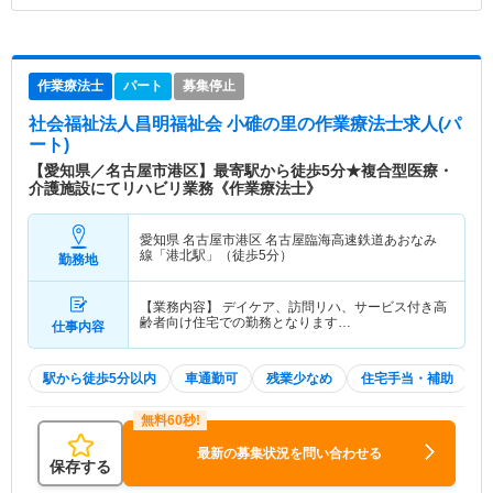
作業療法士
パート
募集停止
社会福祉法人昌明福祉会 小碓の里
の作業療法士求人(パ
ート)
【愛知県／名古屋市港区】最寄駅から徒歩5分★複合型医療・
介護施設にてリハビリ業務《作業療法士》
愛知県 名古屋市港区
名古屋臨海高速鉄道あおなみ
線「港北駅」（徒歩5分）
勤務地
【業務内容】 デイケア、訪問リハ、サービス付き高
齢者向け住宅での勤務となります…
仕事内容
駅から徒歩5分以内
車通勤可
残業少なめ
住宅手当・補助
最新の募集状況を問い合わせる
保存する