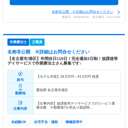
名称非公開 ※詳細はお問合せください
更新日：2026/06/15 求人番号：10177416
作業療法士
正職員
名称非公開
※詳細はお問合せください
【名古屋市/港区】年間休日110日！完全週休2日制！放課後等
デイサービスで作業療法士さん募集です♪
【モデル月収】
28.0
万円～
41.0
万円
程度
給与
愛知県 名古屋市港区
勤務地
【仕事内容】放課後等デイサービスでのリハビリ業
務全般 ※勤務地7か所あり面談時…
仕事内容
未経験OK
住宅手当・補助
積極採用中