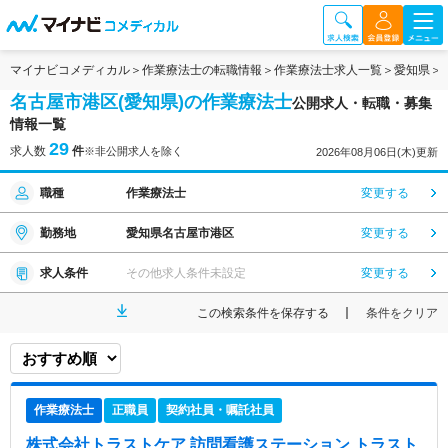
マイナビコメディカル
作業療法士の転職情報
作業療法士求人一覧
愛知県
名古屋市港区(愛知県)の作業療法士
公開求人・転職・募集
情報一覧
29
求人数
件
※非公開求人を除く
2026年08月06日(木)更新
職種
作業療法士
変更する
勤務地
愛知県名古屋市港区
変更する
求人条件
その他求人条件未設定
変更する
この検索条件を保存する
条件をクリア
作業療法士
正職員
契約社員・嘱託社員
株式会社トラストケア 訪問看護ステーション トラスト