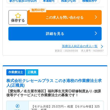
駅から徒歩10分以内
車通勤可
残業少なめ
積極採用中
この求人を問い合わせる
保存する
詳細を見る
医療法人純正会の求人一覧
更新日：2026/05/29 求人番号：9106657
作業療法士
正職員
株式会社クレセールプラス このき港校
の作業療法士求
人(正職員)
【愛知県／名古屋市港区】福利厚生充実◎研修制度あり♪放課
後等デイサービスにて作業療法士の募集です！
【モデル月収】
25.0
万円～
程度 【モデル年収】
325
万円～
程度