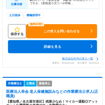
ですが、1割程度小児リハや呼吸…
仕事内容
土日祝休
積極採用中
この求人を問い合わせる
保存する
詳細を見る
株式会社AI-Rの求人一覧
更新日：2026/01/29 求人番号：9025510
作業療法士
正職員
募集停止
医療法人幸会 老人保健施設みなと
の作業療法士求人(正
職員)
【愛知県／名古屋市港区】残業少なめ！マイカー通勤◎アット