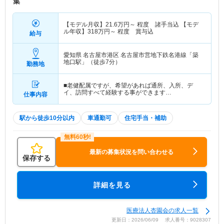
集
【モデル月収】
21.6
万円～
程度 諸手当込 【モデ
ル年収】
318
万円～
程度 賞与込
給与
愛知県 名古屋市港区
名古屋市営地下鉄名港線「築
地口駅」（徒歩7分）
勤務地
■老健配属ですが、希望があれば通所、入所、デ
イ、訪問すべて経験する事ができます…
仕事内容
駅から徒歩10分以内
車通勤可
住宅手当・補助
最新の募集状況を問い合わせる
保存する
詳細を見る
医療法人杏園会の求人一覧
更新日：2026/06/09 求人番号：9028307