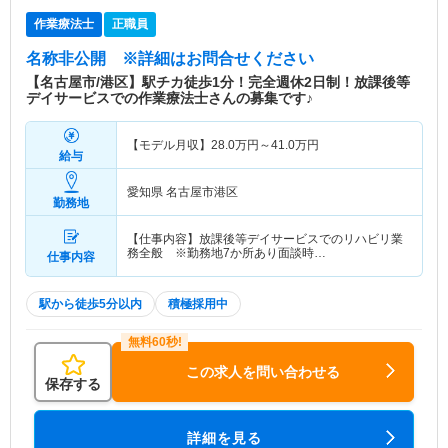
作業療法士
正職員
名称非公開
※詳細はお問合せください
【名古屋市/港区】駅チカ徒歩1分！完全週休2日制！放課後等
デイサービスでの作業療法士さんの募集です♪
【モデル月収】
28.0
万円～
41.0
万円
給与
愛知県 名古屋市港区
勤務地
【仕事内容】放課後等デイサービスでのリハビリ業
務全般 ※勤務地7か所あり面談時…
仕事内容
駅から徒歩5分以内
積極採用中
この求人を問い合わせる
保存する
詳細を見る