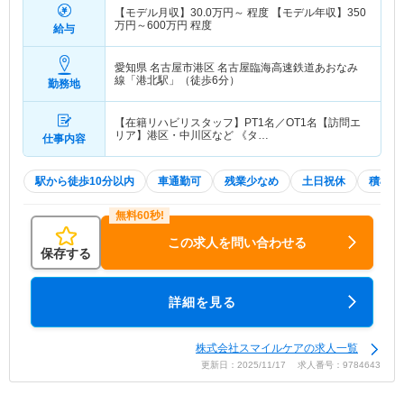
【モデル月収】
30.0
万円～
程度 【モデル年収】
350
万円～
600
万円
程度
給与
愛知県 名古屋市港区
名古屋臨海高速鉄道あおなみ
線「港北駅」（徒歩6分）
勤務地
【在籍リハビリスタッフ】PT1名／OT1名【訪問エ
リア】港区・中川区など 《タ…
仕事内容
駅から徒歩10分以内
車通勤可
残業少なめ
土日祝休
積極採
この求人を問い合わせる
保存する
詳細を見る
株式会社スマイルケアの求人一覧
更新日：2025/11/17 求人番号：9784643