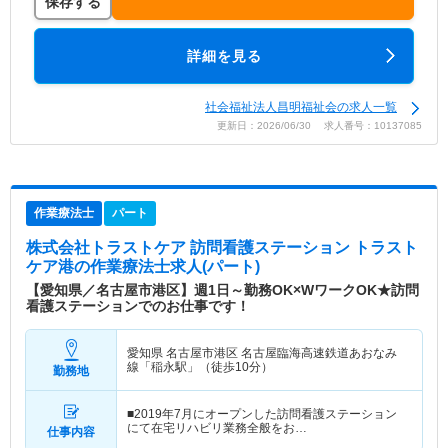
保存する
詳細を見る
社会福祉法人昌明福祉会の求人一覧
更新日：2026/06/30 求人番号：10137085
作業療法士
パート
株式会社トラストケア 訪問看護ステーション トラスト
ケア港
の作業療法士求人(パート)
【愛知県／名古屋市港区】週1日～勤務OK×WワークOK★訪問
看護ステーションでのお仕事です！
愛知県 名古屋市港区
名古屋臨海高速鉄道あおなみ
線「稲永駅」（徒歩10分）
勤務地
■2019年7月にオープンした訪問看護ステーション
にて在宅リハビリ業務全般をお…
仕事内容