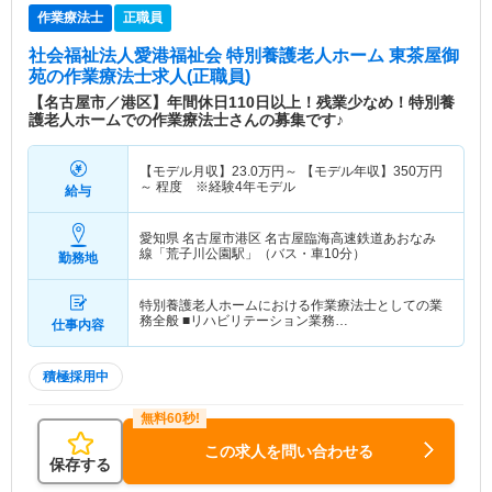
作業療法士
正職員
社会福祉法人愛港福祉会 特別養護老人ホーム 東茶屋御
苑
の作業療法士求人(正職員)
【名古屋市／港区】年間休日110日以上！残業少なめ！特別養
護老人ホームでの作業療法士さんの募集です♪
【モデル月収】
23.0
万円～
【モデル年収】
350
万円
～
程度 ※経験4年モデル
給与
愛知県 名古屋市港区
名古屋臨海高速鉄道あおなみ
線「荒子川公園駅」（バス・車10分）
勤務地
特別養護老人ホームにおける作業療法士としての業
務全般 ■リハビリテーション業務…
仕事内容
積極採用中
この求人を問い合わせる
保存する