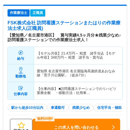
作業療法士
正職員
FSK株式会社 訪問看護ステーションまたはり
の作業療
法士求人(正職員)
【愛知県／名古屋市港区】 賞与実績4.5ヶ月分★残業少なめ♪
訪問看護ステーションでの作業療法士求人！
【モデル月収】
21.4
万円～
程度 諸手当込 【モデ
ル年収】
348
万円～
程度 諸手当・賞与込
給与
愛知県 名古屋市港区
名古屋臨海高速鉄道あおなみ
線「荒子川公園駅」（徒歩7分）
勤務地
【仕事内容】 ■訪問看護ステーションでのリハビリ
業務全般 ・移動方法：社用車…
仕事内容
駅から徒歩10分以内
車通勤可
残業少なめ
住宅手当・補助
この求人を問い合わせる