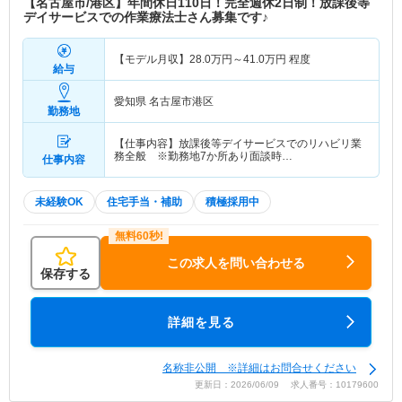
【名古屋市/港区】年間休日110日！完全週休2日制！放課後等
デイサービスでの作業療法士さん募集です♪
【モデル月収】
28.0
万円～
41.0
万円
程度
給与
愛知県 名古屋市港区
勤務地
【仕事内容】放課後等デイサービスでのリハビリ業
務全般 ※勤務地7か所あり面談時…
仕事内容
未経験OK
住宅手当・補助
積極採用中
この求人を問い合わせる
保存する
詳細を見る
名称非公開 ※詳細はお問合せください
更新日：2026/06/09 求人番号：10179600