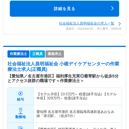
詳細を見る
社会福祉法人昌明福祉会の求人一覧
更新日：2026/06/30 求人番号：589938
作業療法士
正職員
募集停止
社会福祉法人昌明福祉会 小碓デイケアセンター
の作業
療法士求人(正職員)
【愛知県／名古屋市港区】福利厚生充実◎最寄駅から徒歩5分
とアクセス抜群の職場です＜作業療法士＞
【モデル月収】
23.5
万円～
程度(諸手当込) 【モデル
年収】
329
万円～
程度(諸手当込)
給与
愛知県 名古屋市港区
名古屋臨海高速鉄道あおなみ
線「港北駅」（徒歩5分）
勤務地