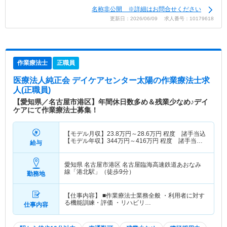
名称非公開 ※詳細はお問合せください
更新日：2026/06/09 求人番号：10179618
作業療法士
正職員
医療法人純正会 デイケアセンター太陽
の作業療法士求
人(正職員)
【愛知県／名古屋市港区】年間休日数多め＆残業少なめ♪デイ
ケアにて作業療法士募集！
【モデル月収】
23.8
万円～
28.6
万円
程度 諸手当込
【モデル年収】
344
万円～
416
万円
程度 諸手当・
給与
賞与込
愛知県 名古屋市港区
名古屋臨海高速鉄道あおなみ
線「港北駅」（徒歩9分）
勤務地
【仕事内容】 ■作業療法士業務全般 ・利用者に対す
る機能訓練・評価 ・リハビリ…
仕事内容