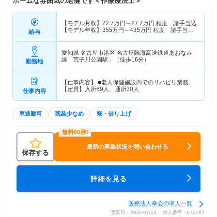
ホームな雰囲気の老健です＜作療療法士＞
【モデル月収】
22.7
万円～
27.7
万円
程度 諸手当込
【モデル年収】
355
万円～
435
万円
程度 諸手当・
給与
賞与込
愛知県 名古屋市港区
名古屋臨海高速鉄道あおなみ
線「荒子川公園駅」（徒歩16分）
勤務地
【仕事内容】 ■老人保健施設内でのリハビリ業務
【定員】入所69人、通所30人
仕事内容
車通勤可
残業少なめ
寮・借り上げ
最新の募集状況を問い合わせる
保存する
詳細を見る
医療法人幸会の求人一覧
更新日：2026/07/06 求人番号：672292