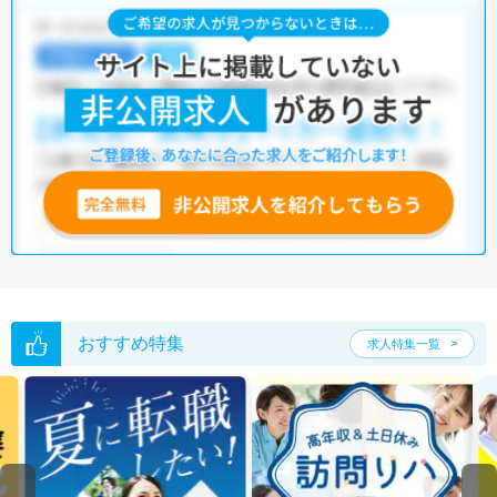
う求人を提案させていただきます。
名古屋市港区の作業療法士求人では以下のような条件が人気です。
・
土日祝休
・
積極採用中
・
残業少なめ
・
正社員(正職員)
・
病
院
・
クリニック
・
介護福祉施設
・
訪問リハビリ(在宅医療)
・
小児
リハビリ
・
保育園
他の条件でも人気の求人がございますので、「こだわり条件」から検索
いただくか、お気軽にお問い合わせください。
全国の作業療法士求人
から検索いただくことも可能です。
無料転職支援サービス
にお申し込みいただくと、ご希望条件をヒアリン
グした上で求人をご提案いたします。
ご希望条件がまだ定まっていない方は
人気の希望条件をピックアップし
た求人特集
をぜひご活用ください。
転職支援の他、情報収集や募集状況の確認も、お気軽にご相談くださ
おすすめ特集
求人特集一覧
い。