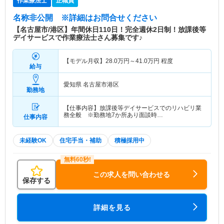
作業療法士
正職員
名称非公開
※詳細はお問合せください
【名古屋市/港区】年間休日110日！完全週休2日制！放課後等
デイサービスで作業療法士さん募集です♪
【モデル月収】
28.0
万円～
41.0
万円
程度
給与
愛知県 名古屋市港区
勤務地
【仕事内容】放課後等デイサービスでのリハビリ業
務全般 ※勤務地7か所あり面談時…
仕事内容
未経験OK
住宅手当・補助
積極採用中
この求人を問い合わせる
保存する
詳細を見る