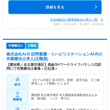
詳細を見る
社会福祉法人愛港福祉会の求人一覧
更新日：2025/11/28 求人番号：10208181
作業療法士
正職員
株式会社AI-R 訪問看護・リハビリステーションAI-R
の
作業療法士求人(正職員)
【愛知県／名古屋市港区】高給与×ワークライフバランス◎訪
問にて作業療法士募集＜正社員＞
【モデル月収】
30.0
万円～
程度 諸手当込 ※ご経
歴等によって変動いたします
給与
愛知県 名古屋市港区
名古屋臨海高速鉄道あおなみ
線「港北駅」（バス・車7分）
勤務地
■訪問リハビリ業務全般 ・高齢者への対応がメイン