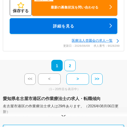
最新の募集状況を問い合わせる
保存する
詳細を見る
医療法人杏園会の求人一覧
更新日：2026/06/09 求人番号：9028299
1
2
<<
<
>
>>
（1～20件目を表示中）
愛知県名古屋市港区の作業療法士の求人・転職傾向
名古屋市港区の作業療法士求人は29件あります。（2026年08月06日更
新）
サイト上に掲載されている求人の他に、
非公開求人
もございます。
無料
転職支援サービス
にお申し込みいただくと、全求人からご希望条件に合