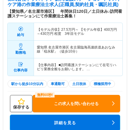
ケア港
の作業療法士求人(正職員,契約社員・嘱託社員)
【愛知県／名古屋市港区】 年間休日120日／土日休み♪訪問看
護ステーションにて作業療法士募集！
【モデル月収】
27.5
万円～
【モデル年収】
400
万円
～
430
万円
程度 3年目モデル
給与
愛知県 名古屋市港区
名古屋臨海高速鉄道あおなみ
線「稲永駅」（徒歩10分）
勤務地
【仕事内容】 ■訪問看護ステーションにて在宅リハ
ビリ業務全般をお願いします。 …
仕事内容
駅から徒歩10分以内
車通勤可
土日祝休
積極採用中
この求人を問い合わせる
保存する
詳細を見る