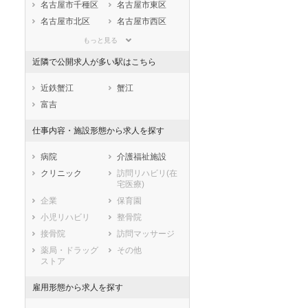
静岡県
愛知県
三重県
名古屋市千種区
名古屋市東区
滋賀県
京都府
大阪府
名古屋市北区
名古屋市西区
兵庫県
奈良県
和歌山県
名古屋市中村区
名古屋市中区
もっと見る
鳥取県
島根県
岡山県
名古屋市昭和区
名古屋市瑞穂区
近隣で公開求人が多い駅はこちら
広島県
山口県
徳島県
名古屋市熱田区
名古屋市中川区
香川県
愛媛県
高知県
名古屋市港区
名古屋市南区
近鉄蟹江
蟹江
福岡県
佐賀県
長崎県
名古屋市守山区
名古屋市緑区
富吉
熊本県
大分県
宮崎県
名古屋市名東区
名古屋市天白区
仕事内容・施設形態から求人を探す
鹿児島県
沖縄県
市部
豊橋市
岡崎市
病院
介護福祉施設
一宮市
瀬戸市
クリニック
訪問リハビリ(在
宅医療)
半田市
春日井市
企業
保育園
豊川市
津島市
小児リハビリ
整骨院
碧南市
刈谷市
接骨院
訪問マッサージ
豊田市
安城市
薬局・ドラッグ
その他
西尾市
蒲郡市
ストア
犬山市
常滑市
江南市
小牧市
雇用形態から求人を探す
稲沢市
新城市