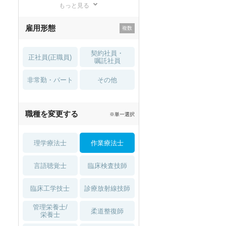
もっと見る
残業少なめ
寮・借り上げ
雇用形態
託児所・
住宅手当・補助
育児補助
契約社員・
正社員(正職員)
土日祝休
無資格 OK
嘱託社員
非常勤・パート
積極採用中
WEB面接OK
その他
2027年4月入職可
夏～秋入職可
職種を変更する
※単一選択
1月入職可
理学療法士
作業療法士
言語聴覚士
臨床検査技師
臨床工学技士
診療放射線技師
管理栄養士/
柔道整復師
栄養士