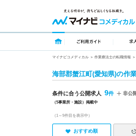
トップページ
ご利用ガイ
マイナビコメディカル
作業療法士の転職情報
海部郡蟹江町(愛知県)の作
9
条件に合う公開求人
非公
（5事業所・施設）掲載中
（1～9件目を表示中）
おすすめ順