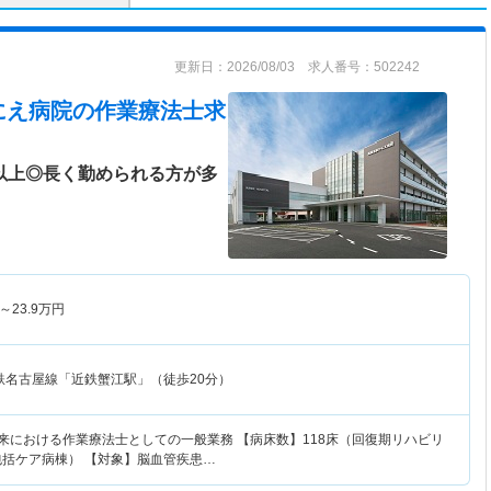
更新日：2026/08/03 求人番号：502242
にえ病院
の作業療法士求
日以上◎長く勤められる方が多
～
23.9
万円
鉄名古屋線「近鉄蟹江駅」（徒歩20分）
外来における作業療法士としての一般業務 【病床数】118床（回復期リハビリ
包括ケア病棟） 【対象】脳血管疾患…