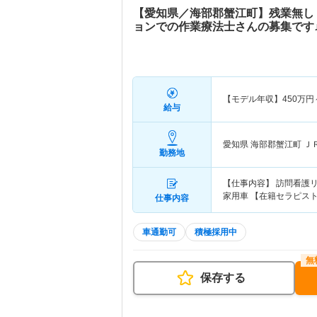
【愛知県／海部郡蟹江町】残業無し
ョンでの作業療法士さんの募集です
【モデル年収】
450
万円
給与
愛知県 海部郡蟹江町
Ｊ
勤務地
【仕事内容】 訪問看護
家用車 【在籍セラピスト
仕事内容
車通勤可
積極採用中
保存する