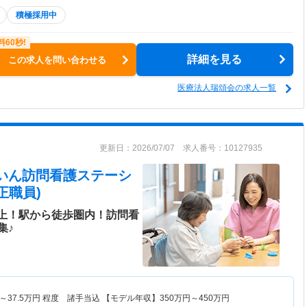
積極採用中
詳細を見る
この求人を問い合わせる
医療法人瑞頌会の求人一覧
更新日：2026/07/07 求人番号：10127935
ーまいん訪問看護ステーシ
正職員)
以上！駅から徒歩圏内！訪問看
集♪
～
37.5
万円
程度 諸手当込 【モデル年収】
350
万円～
450
万円