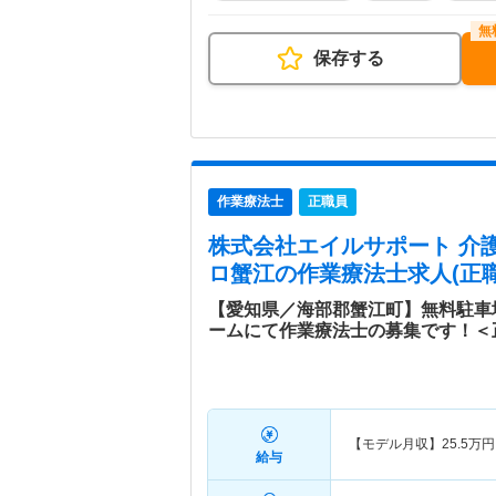
保存する
作業療法士
正職員
株式会社エイルサポート 介
ロ蟹江
の作業療法士求人(正職
【愛知県／海部郡蟹江町】無料駐車
ームにて作業療法士の募集です！＜
【モデル月収】
25.5
万円
給与