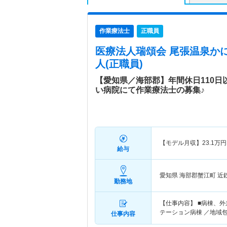
作業療法士
正職員
医療法人瑞頌会 尾張温泉か
人(正職員)
【愛知県／海部郡】年間休日110
い病院にて作業療法士の募集♪
【モデル月収】
23.1
万円
給与
愛知県 海部郡蟹江町
近
勤務地
【仕事内容】 ■病棟、
テーション病棟 ／地域
仕事内容