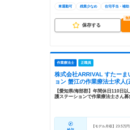
車通勤可
残業少なめ
住宅手当・補助
保存する
作業療法士
正職員
株式会社ARRIVAL すた
ョン 蟹江
の作業療法士求人(
【愛知県/海部郡】年間休日110日
護ステーションで作業療法士さん募
【モデル月収】
23.5
万円
給与