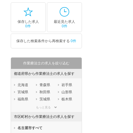
保存した求人
最近見た求人
0件
0件
保存した検索条件から再検索する
0件
作業療法士の求人を絞り込む
都道府県から作業療法士の求人を探す
北海道
青森県
岩手県
宮城県
秋田県
山形県
福島県
茨城県
栃木県
群馬県
埼玉県
千葉県
もっと見る
東京都
神奈川県
新潟県
市区町村から作業療法士の求人を探す
山梨県
長野県
富山県
石川県
福井県
岐阜県
名古屋市すべて