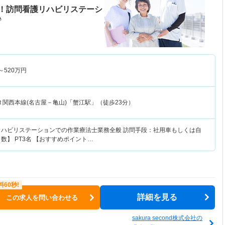
！訪問看護リハビリステーシ
♪
～
520
万円
Ｒ関西本線(名古屋－亀山)「蟹江駅」（徒歩23分）
リハビリステーションでの作業療法士業務全般 訪問手段：社用車もしくは自
数】 PT3名 【おすすめポイント…
詳細を見る
この求人を問い合わせる
sakura second株式会社の