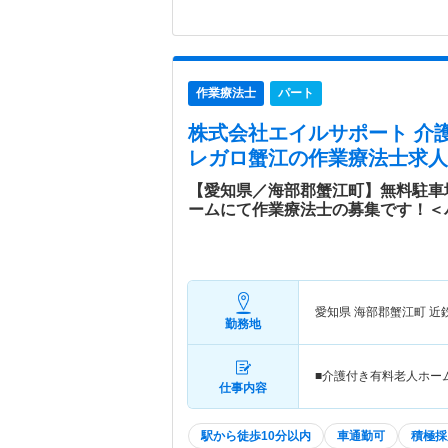
作業療法士
パート
株式会社エイルサポート 介
レガロ蟹江
の作業療法士求人
【愛知県／海部郡蟹江町】無料駐車
ームにて作業療法士の募集です！＜
愛知県 海部郡蟹江町
近
勤務地
■介護付き有料老人ホー
仕事内容
駅から徒歩10分以内
車通勤可
積極採