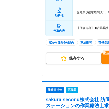
愛知県 海部郡蟹江町
Ｊ
勤務地
【仕事内容】 ■訪問看
仕事内容
駅から徒歩5分以内
車通勤可
積極採
保存する
作業療法士
正職員
sakura second株式会
ステーション
の作業療法士求