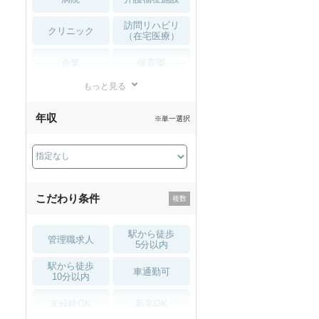
訪問リハビリ
クリニック
（在宅医療）
企業
保育園
もっと見る
小児リハビリ
整骨院
年収
※単一選択
接骨院
訪問マッサージ
薬局・
その他
ドラッグストア
こだわり条件
駅から徒歩
管理職求人
5分以内
駅から徒歩
車通勤可
10分以内
未経験OK
新卒OK