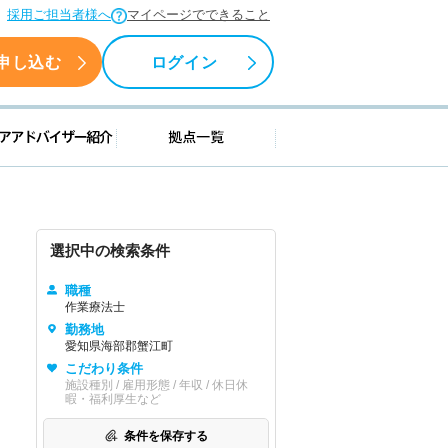
採用ご担当者様へ
マイページでできること
申し込む
ログイン
援情報
キャリアアドバイザー紹介
拠点一覧
選択中の検索条件
職種
作業療法士
勤務地
愛知県海部郡蟹江町
こだわり条件
施設種別 / 雇用形態 / 年収 / 休日休
暇・福利厚生など
条件を保存する