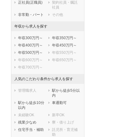
正社員(正職員)
契約社員・嘱託
東海市
大府市
社員
知多市
知立市
非常勤・パート
その他
尾張旭市
高浜市
年収から求人を探す
岩倉市
豊明市
日進市
田原市
年収300万円～
年収350万円～
愛西市
清須市
年収400万円～
年収450万円～
北名古屋市
弥富市
年収500万円～
年収550万円～
みよし市
あま市
年収600万円～
年収650万円～
長久手市
愛知郡東郷町
年収700万円～
西春日井郡豊山
丹羽郡大口町
町
人気のこだわり条件から求人を探す
丹羽郡扶桑町
海部郡大治町
海部郡蟹江町
海部郡飛島村
管理職求人
駅から徒歩5分以
内
知多郡阿久比町
知多郡東浦町
駅から徒歩10分
車通勤可
知多郡南知多町
知多郡美浜町
以内
知多郡武豊町
額田郡幸田町
未経験OK
新卒OK
北設楽郡設楽町
北設楽郡東栄町
残業少なめ
寮・借り上げ
北設楽郡豊根村
住宅手当・補助
託児所・育児補
助