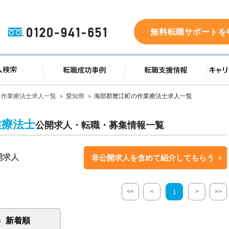
0120-941-651
無料転職サポートを
ド
求人検索
転職成功事例
転職支
作業療法士求人一覧
愛知県
海部郡蟹江町の作業療法士求人一覧
業療法士
公開求人・転職・募集情報一覧
開求人
非公開求人を含めて紹介してもらう
<<
<
>
>>
1
新着順