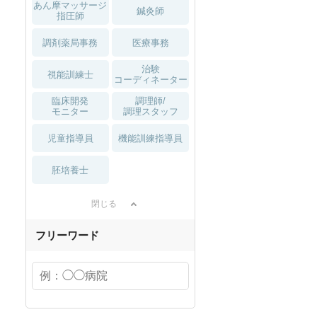
あん摩マッサージ
鍼灸師
指圧師
調剤薬局事務
医療事務
治験
視能訓練士
コーディネーター
臨床開発
調理師/
モニター
調理スタッフ
児童指導員
機能訓練指導員
胚培養士
閉じる
フリーワード