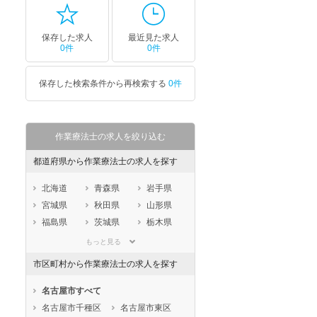
保存した求人
最近見た求人
0件
0件
保存した検索条件から再検索する
0件
作業療法士の求人を絞り込む
都道府県から作業療法士の求人を探す
北海道
青森県
岩手県
宮城県
秋田県
山形県
福島県
茨城県
栃木県
群馬県
埼玉県
千葉県
もっと見る
東京都
神奈川県
新潟県
市区町村から作業療法士の求人を探す
山梨県
長野県
富山県
石川県
福井県
岐阜県
名古屋市すべて
静岡県
愛知県
三重県
名古屋市千種区
名古屋市東区