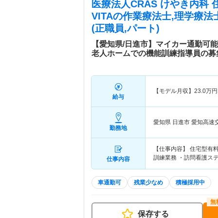
医療法人CRAS けやき内科
VITA
の作業療法士,理学療法
(正職員,パート)
【愛知県/日進市】マイカー通勤可
老人ホームでの機能訓練指導員の募
【モデル月収】
23.0
万円
給与
愛知県 日進市
愛知高速
勤務地
【仕事内容】 住宅型有
訓練業務 ・訪問看護ス
仕事内容
車通勤可
残業少なめ
積極採用中
保存する