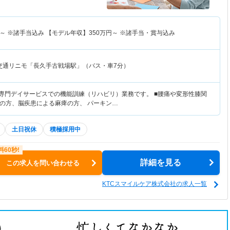
～
※諸手当込み 【モデル年収】
350
万円～
※諸手当・賞与込み
交通リニモ「長久手古戦場駅」（バス・車7分）
リ専門デイサービスでの機能訓練（リハビリ）業務です。 ■腰痛や変形性膝関
の方、脳疾患による麻痺の方、 パーキン…
土日祝休
積極採用中
詳細を見る
この求人を問い合わせる
KTCスマイルケア株式会社の求人一覧