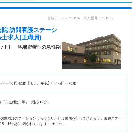
更新日：2026/08/04 求人番号：591862
病院 訪問看護ステーシ
士求人(正職員)
ット】 地域密着型の急性期
～
32.2
万円
程度 【モデル年収】
322
万円～
程度
「日進(愛知)駅」（徒歩15分）
の訪問看護ステーションにおけるリハビリ業務を行って頂きます。現在ステー
15～16名が在籍されています。 ★この…