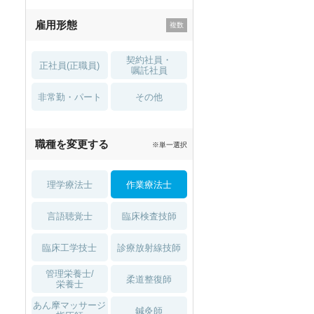
残業少なめ
寮・借り上げ
雇用形態
託児所・
住宅手当・補助
育児補助
契約社員・
正社員(正職員)
土日祝休
無資格 OK
嘱託社員
非常勤・パート
積極採用中
WEB面接OK
その他
2027年4月入職可
夏～秋入職可
職種を変更する
※単一選択
1月入職可
理学療法士
作業療法士
言語聴覚士
臨床検査技師
臨床工学技士
診療放射線技師
管理栄養士/
柔道整復師
栄養士
あん摩マッサージ
鍼灸師