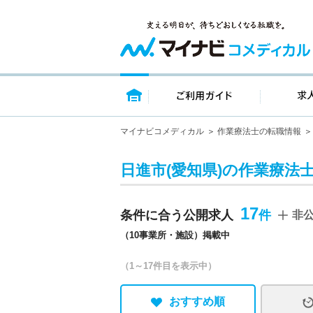
トップページ
ご利用ガイ
マイナビコメディカル
作業療法士の転職情報
日進市(愛知県)の作業療法
17
条件に合う公開求人
非
（10事業所・施設）掲載中
（1～17件目を表示中）
おすすめ順