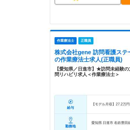
作業療法士
正職員
株式会社gene 訪問看護ステ
の作業療法士求人(正職員)
【愛知県／日進市】★訪問未経験の
問リハビリ求人＜作業療法士＞
【モデル月収】
27.2
万円
給与
愛知県 日進市
名鉄豊田線
勤務地