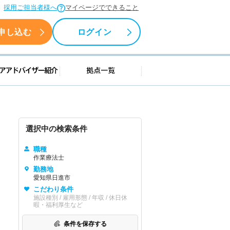
採用ご担当者様へ
マイページでできること
申し込む
ログイン
援情報
キャリアアドバイザー紹介
拠点一覧
選択中の検索条件
職種
作業療法士
勤務地
愛知県日進市
こだわり条件
施設種別 / 雇用形態 / 年収 / 休日休
暇・福利厚生など
条件を保存する