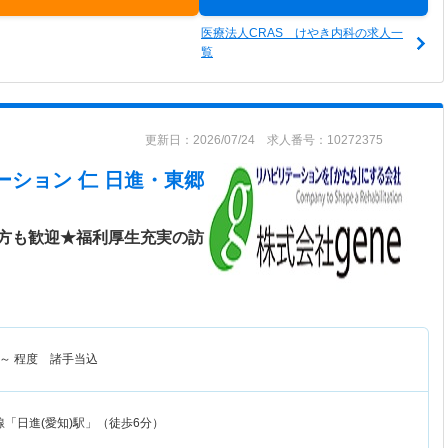
医療法人CRAS けやき内科の求人一
覧
更新日：2026/07/24 求人番号：10272375
ーション 仁 日進・東郷
方も歓迎★福利厚生充実の訪
～
程度 諸手当込
「日進(愛知)駅」（徒歩6分）