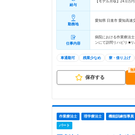
【モデル月収】
24.0
万円
給与
愛知県 日進市
愛知高速
勤務地
病院における作業療法士
ンにて訪問リハビリ ■
仕事内容
車通勤可
残業少なめ
寮・借り上げ
保存する
作業療法士
理学療法士
機能訓練指導員
パート