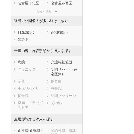
滋賀県
京都府
大阪府
名古屋市北区
名古屋市西区
兵庫県
奈良県
和歌山県
名古屋市中村区
名古屋市中区
もっと見る
鳥取県
島根県
岡山県
名古屋市昭和区
名古屋市瑞穂区
近隣で公開求人が多い駅はこちら
広島県
山口県
徳島県
名古屋市熱田区
名古屋市中川区
香川県
愛媛県
高知県
名古屋市港区
名古屋市南区
日進(愛知)
赤池(愛知)
福岡県
佐賀県
長崎県
名古屋市守山区
名古屋市緑区
米野木
熊本県
大分県
宮崎県
名古屋市名東区
名古屋市天白区
仕事内容・施設形態から求人を探す
鹿児島県
沖縄県
市部
豊橋市
岡崎市
病院
介護福祉施設
一宮市
瀬戸市
クリニック
訪問リハビリ(在
宅医療)
半田市
春日井市
企業
保育園
豊川市
津島市
小児リハビリ
整骨院
碧南市
刈谷市
接骨院
訪問マッサージ
豊田市
安城市
薬局・ドラッグ
その他
西尾市
蒲郡市
ストア
犬山市
常滑市
江南市
小牧市
雇用形態から求人を探す
稲沢市
新城市
正社員(正職員)
契約社員・嘱託
東海市
大府市