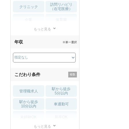
訪問リハビリ
クリニック
（在宅医療）
企業
保育園
もっと見る
小児リハビリ
整骨院
年収
※単一選択
接骨院
訪問マッサージ
薬局・
その他
ドラッグストア
こだわり条件
駅から徒歩
管理職求人
5分以内
駅から徒歩
車通勤可
10分以内
未経験OK
新卒OK
もっと見る