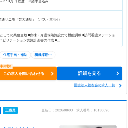
～
27.3
万円
程度 ※諸手当込み
交通リニモ「芸大通駅」（バス・車4分）
としての業務全般 ■病棟・介護保険施設にて機能訓練 ■訪問看護ステーショ
リハビリテーション実施計画書の作成 ■…
住宅手当・補助
積極採用中
詳細を見る
この求人を問い合わせる
医療法人福友会の求人一覧
正職員
更新日：2026/08/03 求人番号：10130696