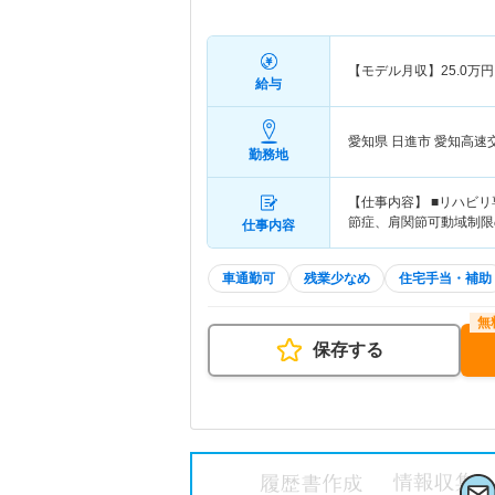
【モデル月収】
25.0
万円
給与
愛知県 日進市
愛知高速
勤務地
【仕事内容】 ■リハビ
節症、肩関節可動域制限
仕事内容
車通勤可
残業少なめ
住宅手当・補助
保存する