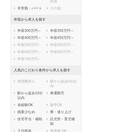
社員
知多市
知立市
非常勤・パート
その他
尾張旭市
高浜市
年収から求人を探す
岩倉市
豊明市
日進市
田原市
年収300万円～
年収350万円～
愛西市
清須市
年収400万円～
年収450万円～
北名古屋市
弥富市
年収500万円～
年収550万円～
みよし市
あま市
年収600万円～
年収650万円～
長久手市
愛知郡東郷町
年収700万円～
西春日井郡豊山
丹羽郡大口町
町
人気のこだわり条件から求人を探す
丹羽郡扶桑町
海部郡大治町
海部郡蟹江町
海部郡飛島村
管理職求人
駅から徒歩5分以
内
知多郡阿久比町
知多郡東浦町
駅から徒歩10分
車通勤可
知多郡南知多町
知多郡美浜町
以内
知多郡武豊町
額田郡幸田町
未経験OK
新卒OK
北設楽郡設楽町
北設楽郡東栄町
残業少なめ
寮・借り上げ
北設楽郡豊根村
住宅手当・補助
託児所・育児補
助
土日祝休
無資格 OK