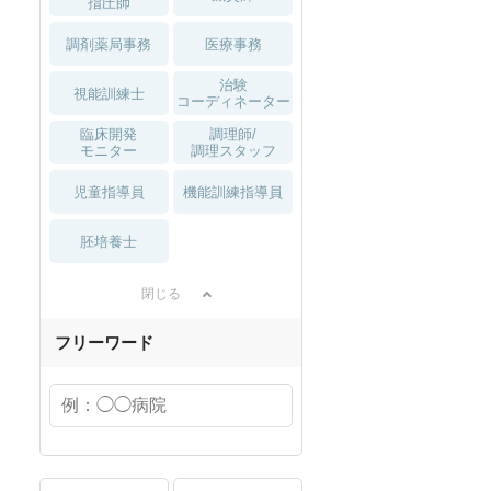
指圧師
調剤薬局事務
医療事務
治験
視能訓練士
コーディネーター
臨床開発
調理師/
モニター
調理スタッフ
児童指導員
機能訓練指導員
胚培養士
閉じる
フリーワード