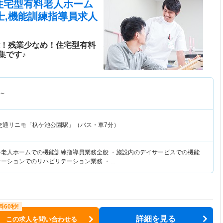
 住宅型有料老人ホーム
士,機能訓練指導員求人
能！残業少なめ！住宅型有料
集です♪
～
交通リニモ「杁ケ池公園駅」（バス・車7分）
料老人ホームでの機能訓練指導員業務全般 ・施設内のデイサービスでの機能
テーションでのリハビリテーション業務 ・…
詳細を見る
この求人を問い合わせる