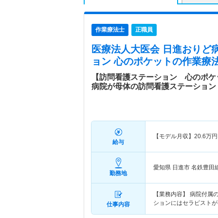
作業療法士
正職員
医療法人大医会 日進おりど
ョン 心のポケット
の作業療法
【訪問看護ステーション 心のポケ
病院が母体の訪問看護ステーション
【モデル月収】
20.6
万円
給与
愛知県 日進市
名鉄豊田線
勤務地
【業務内容】 病院付属
ションにはセラピストが
仕事内容