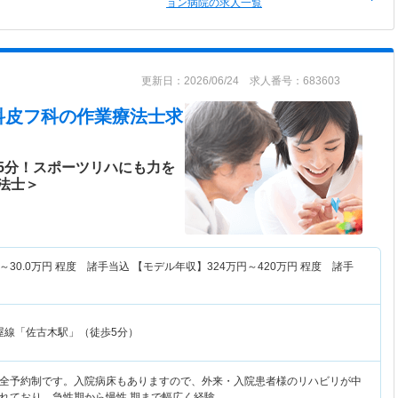
ョン病院の求人一覧
更新日：2026/06/24 求人番号：683603
科皮フ科
の作業療法士求
5分！スポーツリハにも力を
法士＞
～
30.0
万円
程度 諸手当込 【モデル年収】
324
万円～
420
万円
程度 諸手
屋線「佐古木駅」（徒歩5分）
全予約制です。入院病床もありますので、外来・入院患者様のリハビリが中
れており、急性期から慢性 期まで幅広く経験…