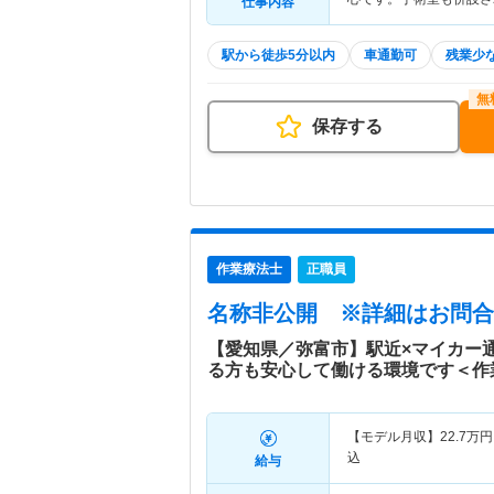
仕事内容
駅から徒歩5分以内
車通勤可
残業少
保存する
作業療法士
正職員
名称非公開
※詳細はお問合
【愛知県／弥富市】駅近×マイカー
る方も安心して働ける環境です＜作
【モデル月収】
22.7
万円
込
給与