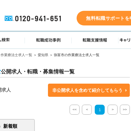
0120-941-651
無料転職サポートを
ド
求人検索
転職成功事例
転職支
作業療法士求人一覧
愛知県
弥富市の作業療法士求人一覧
士
公開求人・転職・募集情報一覧
開求人
非公開求人を含めて紹介してもらう
<<
<
>
>>
1
新着順