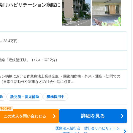
期リハビリテーション病院に
～
28.4
万円
屋線「近鉄蟹江駅」（バス・車12分）
ョン病棟における作業療法士業務全般 ・回復期病棟・外来・通所・訪問での
（日常生活動作や家事などの社会生活に必要…
助
託児所・育児補助
積極採用中
詳細を見る
この求人を問い合わせる
医療法人偕行会 偕行会リハビリテーシ