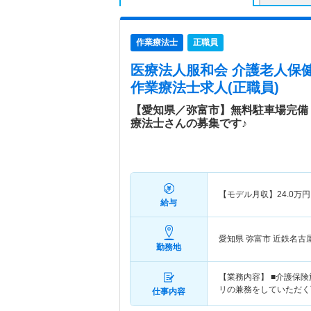
作業療法士
正職員
医療法人服和会 介護老人保
作業療法士求人(正職員)
【愛知県／弥富市】無料駐車場完備
療法士さんの募集です♪
【モデル月収】
24.0
万円
給与
愛知県 弥富市
近鉄名古
勤務地
【業務内容】 ■介護保
リの兼務をしていただく
仕事内容