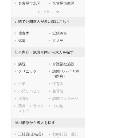
滋賀県
京都府
大阪府
名古屋市北区
名古屋市西区
兵庫県
奈良県
和歌山県
名古屋市中村区
名古屋市中区
もっと見る
鳥取県
島根県
岡山県
名古屋市昭和区
名古屋市瑞穂区
近隣で公開求人が多い駅はこちら
広島県
山口県
徳島県
名古屋市熱田区
名古屋市中川区
香川県
愛媛県
高知県
名古屋市港区
名古屋市南区
佐古木
近鉄弥富
福岡県
佐賀県
長崎県
名古屋市守山区
名古屋市緑区
弥富
五ノ三
熊本県
大分県
宮崎県
名古屋市名東区
名古屋市天白区
仕事内容・施設形態から求人を探す
鹿児島県
沖縄県
市部
豊橋市
岡崎市
病院
介護福祉施設
一宮市
瀬戸市
クリニック
訪問リハビリ(在
宅医療)
半田市
春日井市
企業
保育園
豊川市
津島市
小児リハビリ
整骨院
碧南市
刈谷市
接骨院
訪問マッサージ
豊田市
安城市
薬局・ドラッグ
その他
西尾市
蒲郡市
ストア
犬山市
常滑市
江南市
小牧市
雇用形態から求人を探す
稲沢市
新城市
正社員(正職員)
契約社員・嘱託
東海市
大府市