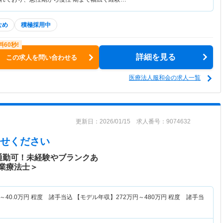
なめ
積極採用中
詳細を見る
この求人を問い合わせる
医療法人服和会の求人一覧
更新日：2026/01/15 求人番号：9074632
せください
通勤可！未経験やブランクあ
業療法士＞
～
40.0
万円
程度 諸手当込 【モデル年収】
272
万円～
480
万円
程度 諸手当