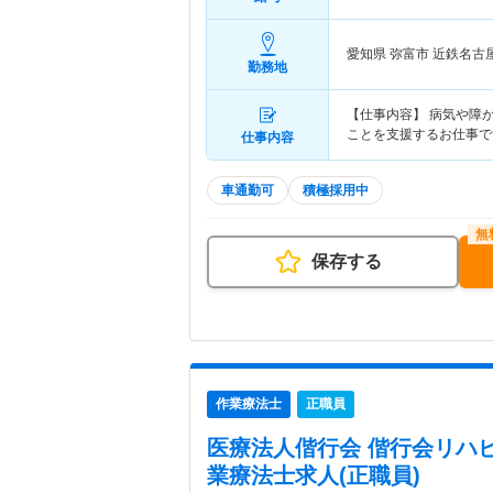
愛知県 弥富市
近鉄名古
勤務地
【仕事内容】 病気や障
ことを支援するお仕事で
仕事内容
車通勤可
積極採用中
保存する
作業療法士
正職員
医療法人偕行会 偕行会リハ
業療法士求人(正職員)