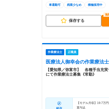
車通勤可
残業少なめ
積極採用中
保存する
作業療法士
正職員
医療法人御幸会
の作業療法士
【愛知県／弥富市】 各種手当充実
にて作業療法士募集《常勤》
【モデル月収】
19.7
万円
賞与込
給与