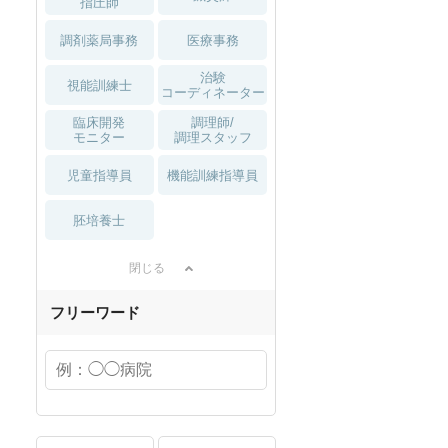
指圧師
調剤薬局事務
医療事務
治験
視能訓練士
コーディネーター
臨床開発
調理師/
モニター
調理スタッフ
児童指導員
機能訓練指導員
胚培養士
閉じる
フリーワード