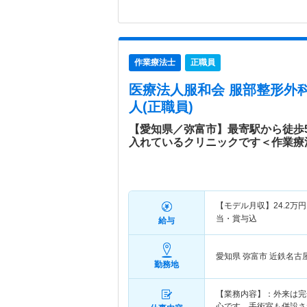
作業療法士
正職員
医療法人服和会 服部整形外
人(正職員)
【愛知県／弥富市】最寄駅から徒歩
入れているクリニックです＜作業療
【モデル月収】
24.2
万円
当・賞与込
給与
愛知県 弥富市
近鉄名古
勤務地
【業務内容】：外来は完
心です。手術室も併設さ