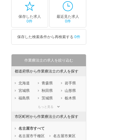
保存した求人
最近見た求人
0件
0件
保存した検索条件から再検索する
0件
作業療法士の求人を絞り込む
都道府県から作業療法士の求人を探す
北海道
青森県
岩手県
宮城県
秋田県
山形県
福島県
茨城県
栃木県
群馬県
埼玉県
千葉県
もっと見る
東京都
神奈川県
新潟県
市区町村から作業療法士の求人を探す
山梨県
長野県
富山県
石川県
福井県
岐阜県
名古屋市すべて
静岡県
愛知県
三重県
名古屋市千種区
名古屋市東区