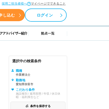
採用ご担当者様へ
マイページでできること
申し込む
ログイン
援情報
キャリアアドバイザー紹介
拠点一覧
選択中の検索条件
職種
作業療法士
勤務地
愛知県弥富市
こだわり条件
施設種別 / 雇用形態 / 年収 / 休日休
暇・福利厚生など
条件を保存する