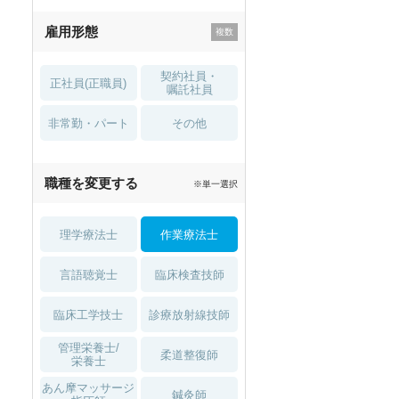
残業少なめ
寮・借り上げ
雇用形態
託児所・
住宅手当・補助
育児補助
契約社員・
正社員(正職員)
土日祝休
無資格 OK
嘱託社員
非常勤・パート
積極採用中
WEB面接OK
その他
2027年4月入職可
夏～秋入職可
職種を変更する
※単一選択
1月入職可
理学療法士
作業療法士
言語聴覚士
臨床検査技師
臨床工学技士
診療放射線技師
管理栄養士/
柔道整復師
栄養士
あん摩マッサージ
鍼灸師