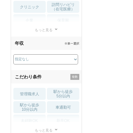
訪問リハビリ
クリニック
（在宅医療）
企業
保育園
もっと見る
小児リハビリ
整骨院
年収
※単一選択
接骨院
訪問マッサージ
薬局・
その他
ドラッグストア
こだわり条件
駅から徒歩
管理職求人
5分以内
駅から徒歩
車通勤可
10分以内
未経験OK
新卒OK
もっと見る