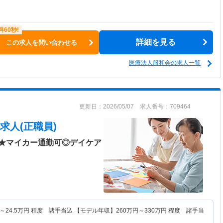
詳細を見る
この求人を問い合わせる
医療法人服和会の求人一覧
更新日：2026/05/07 求人番号：709464
求人(正職員)
★マイカー通勤可◎デイケア
～
24.5
万円
程度 諸手当込 【モデル年収】
260
万円～
330
万円
程度 諸手当