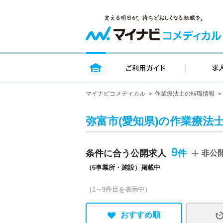
トップページ
ご利用ガイ
マイナビコメディカル
作業療法士の転職情報
弥富市(愛知県)の作業療法
9
条件に合う公開求人
非公
（6事業所・施設）掲載中
（1～9件目を表示中）
おすすめ順