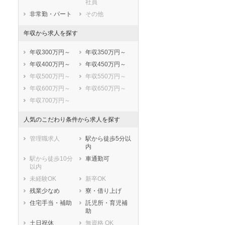
社員
知多市
知立市
非常勤・パート
その他
尾張旭市
高浜市
年収から求人を探す
岩倉市
豊明市
日進市
田原市
年収300万円～
年収350万円～
愛西市
清須市
年収400万円～
年収450万円～
北名古屋市
弥富市
年収500万円～
年収550万円～
みよし市
あま市
年収600万円～
年収650万円～
長久手市
愛知郡東郷町
年収700万円～
西春日井郡豊山
丹羽郡大口町
町
人気のこだわり条件から求人を探す
丹羽郡扶桑町
海部郡大治町
海部郡蟹江町
海部郡飛島村
管理職求人
駅から徒歩5分以
内
知多郡阿久比町
知多郡東浦町
駅から徒歩10分
車通勤可
知多郡南知多町
知多郡美浜町
以内
知多郡武豊町
額田郡幸田町
未経験OK
新卒OK
北設楽郡設楽町
北設楽郡東栄町
残業少なめ
寮・借り上げ
北設楽郡豊根村
住宅手当・補助
託児所・育児補
助
土日祝休
無資格 OK