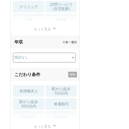
訪問リハビリ
クリニック
（在宅医療）
企業
保育園
もっと見る
小児リハビリ
整骨院
年収
※単一選択
接骨院
訪問マッサージ
薬局・
その他
ドラッグストア
こだわり条件
駅から徒歩
管理職求人
5分以内
駅から徒歩
車通勤可
10分以内
未経験OK
新卒OK
もっと見る