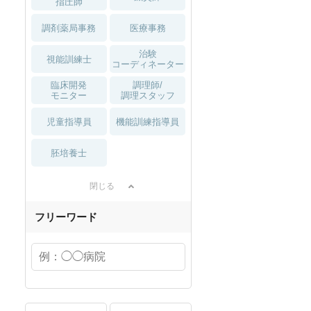
指圧師
調剤薬局事務
医療事務
治験
視能訓練士
コーディネーター
臨床開発
調理師/
モニター
調理スタッフ
児童指導員
機能訓練指導員
胚培養士
閉じる
フリーワード