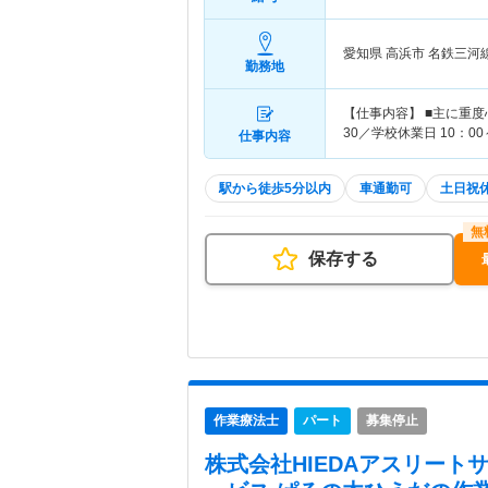
愛知県 高浜市
名鉄三河
勤務地
【仕事内容】 ■主に重度
30／学校休業日 10：00
仕事内容
駅から徒歩5分以内
車通勤可
土日祝
保存する
作業療法士
パート
募集停止
株式会社HIEDAアスリート