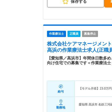
保存する
作業療法士
正職員
募集停止
株式会社ケアマネージメント
高浜
の作業療法士求人(正職員
【愛知県／高浜市】年間休日数多め
向け住宅での募集です＜作業療法士
【モデル月収】
23.0
万円
給与
愛知県 高浜市
名鉄三河線
勤務地