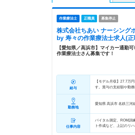
作業療法士
正職員
募集停止
株式会社ちあい ナーシングホー
by 寿々
の作業療法士求人(正
【愛知県／高浜市】マイカー通勤可
作業療法士さん募集です！
【モデル月収】
27.7
万円
す。賞与の支給額や勤務
給与
愛知県 高浜市
名鉄三河
勤務地
バイタル測定、ROM訓
ト作成など、上記のリハ
仕事内容