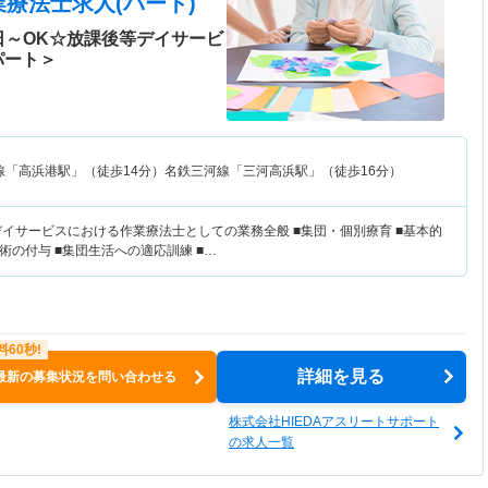
療法士求人(パート)
日～OK☆放課後等デイサービ
パート＞
線「高浜港駅」（徒歩14分）名鉄三河線「三河高浜駅」（徒歩16分）
デイサービスにおける作業療法士としての業務全般 ■集団・個別療育 ■基本的
の付与 ■集団生活への適応訓練 ■…
詳細を見る
最新の募集状況を問い合わせる
株式会社HIEDAアスリートサポート
の求人一覧