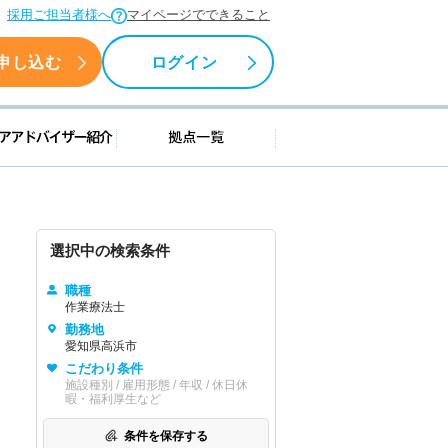
採用ご担当者様へ
マイページでできること
申し込む
ログイン
援情報
キャリアアドバイザー紹介
拠点一覧
選択中の検索条件
職種
作業療法士
勤務地
愛知県高浜市
こだわり条件
施設種別 / 雇用形態 / 年収 / 休日休
暇・福利厚生など
条件を保存する