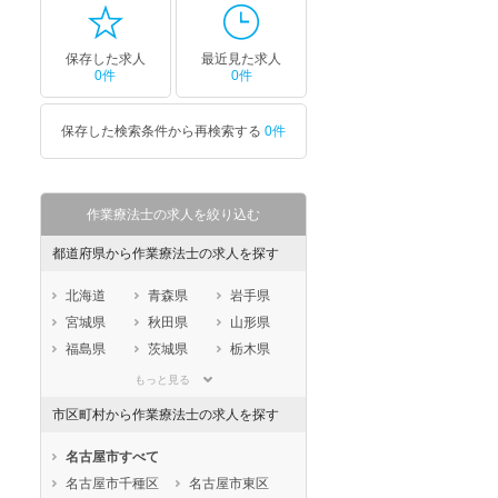
保存した求人
最近見た求人
0件
0件
保存した検索条件から再検索する
0件
作業療法士の求人を絞り込む
都道府県から作業療法士の求人を探す
北海道
青森県
岩手県
宮城県
秋田県
山形県
福島県
茨城県
栃木県
群馬県
埼玉県
千葉県
もっと見る
東京都
神奈川県
新潟県
市区町村から作業療法士の求人を探す
山梨県
長野県
富山県
石川県
福井県
岐阜県
名古屋市すべて
静岡県
愛知県
三重県
名古屋市千種区
名古屋市東区