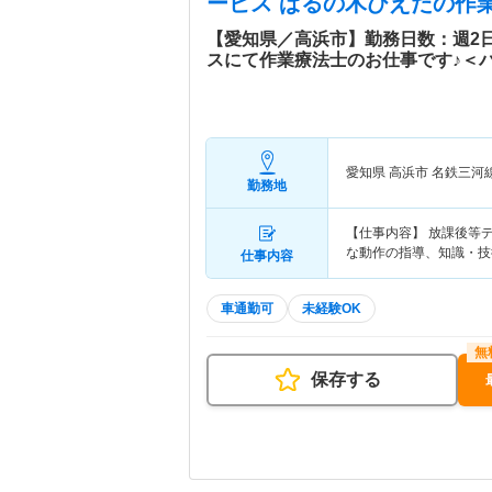
ービス ぱるの木ひえだ
の作業
【愛知県／高浜市】勤務日数：週2
スにて作業療法士のお仕事です♪＜
愛知県 高浜市
名鉄三河
勤務地
【仕事内容】 放課後等
な動作の指導、知識・技術
仕事内容
車通勤可
未経験OK
保存する