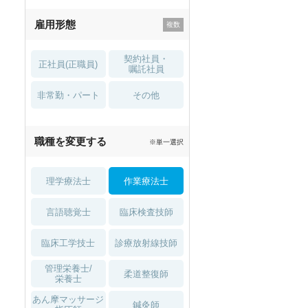
残業少なめ
寮・借り上げ
雇用形態
託児所・
住宅手当・補助
育児補助
契約社員・
正社員(正職員)
土日祝休
無資格 OK
嘱託社員
非常勤・パート
積極採用中
WEB面接OK
その他
2027年4月入職可
夏～秋入職可
職種を変更する
※単一選択
1月入職可
理学療法士
作業療法士
言語聴覚士
臨床検査技師
臨床工学技士
診療放射線技師
管理栄養士/
柔道整復師
栄養士
あん摩マッサージ
鍼灸師