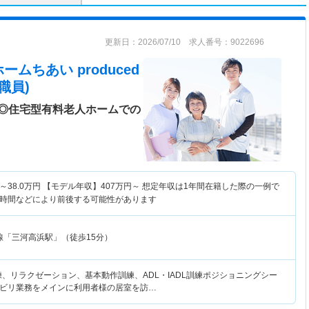
更新日：2026/07/10 求人番号：9022696
ムちあい produced
職員)
◎住宅型有料老人ホームでの
～
38.0
万円
【モデル年収】
407
万円～
想定年収は1年間在籍した際の一例で
時間などにより前後する可能性があります
線「三河高浜駅」（徒歩15分）
練、リラクゼーション、基本動作訓練、ADL・IADL訓練ポジショニングシー
ビリ業務をメインに利用者様の居室を訪…