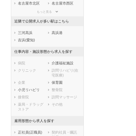
滋賀県
京都府
大阪府
名古屋市北区
名古屋市西区
兵庫県
奈良県
和歌山県
名古屋市中村区
名古屋市中区
もっと見る
鳥取県
島根県
岡山県
名古屋市昭和区
名古屋市瑞穂区
近隣で公開求人が多い駅はこちら
広島県
山口県
徳島県
名古屋市熱田区
名古屋市中川区
香川県
愛媛県
高知県
名古屋市港区
名古屋市南区
三河高浜
高浜港
福岡県
佐賀県
長崎県
名古屋市守山区
名古屋市緑区
吉浜(愛知)
熊本県
大分県
宮崎県
名古屋市名東区
名古屋市天白区
仕事内容・施設形態から求人を探す
鹿児島県
沖縄県
市部
豊橋市
岡崎市
病院
介護福祉施設
一宮市
瀬戸市
クリニック
訪問リハビリ(在
宅医療)
半田市
春日井市
企業
保育園
豊川市
津島市
小児リハビリ
整骨院
碧南市
刈谷市
接骨院
訪問マッサージ
豊田市
安城市
薬局・ドラッグ
その他
西尾市
蒲郡市
ストア
犬山市
常滑市
江南市
小牧市
雇用形態から求人を探す
稲沢市
新城市
正社員(正職員)
契約社員・嘱託
東海市
大府市