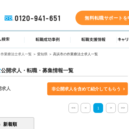
0120-941-651
無料転職サポートを
ド
求人検索
転職成功事例
転職支
作業療法士求人一覧
愛知県
高浜市の作業療法士求人一覧
士
公開求人・転職・募集情報一覧
開求人
非公開求人を含めて紹介してもらう
<<
<
>
>>
1
新着順