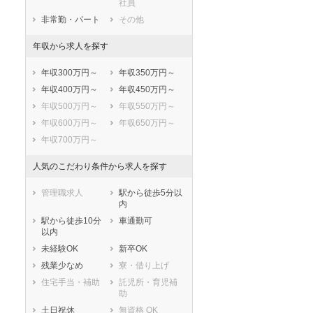
社員
知多市
知立市
非常勤・パート
その他
尾張旭市
高浜市
年収から求人を探す
岩倉市
豊明市
日進市
田原市
年収300万円～
年収350万円～
愛西市
清須市
年収400万円～
年収450万円～
北名古屋市
弥富市
年収500万円～
年収550万円～
みよし市
あま市
年収600万円～
年収650万円～
長久手市
愛知郡東郷町
年収700万円～
西春日井郡豊山
丹羽郡大口町
町
人気のこだわり条件から求人を探す
丹羽郡扶桑町
海部郡大治町
海部郡蟹江町
海部郡飛島村
管理職求人
駅から徒歩5分以
内
知多郡阿久比町
知多郡東浦町
駅から徒歩10分
車通勤可
知多郡南知多町
知多郡美浜町
以内
知多郡武豊町
額田郡幸田町
未経験OK
新卒OK
北設楽郡設楽町
北設楽郡東栄町
残業少なめ
寮・借り上げ
北設楽郡豊根村
住宅手当・補助
託児所・育児補
助
土日祝休
無資格 OK