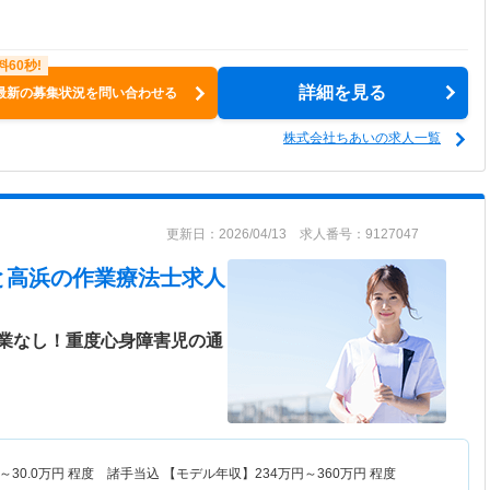
詳細を見る
最新の募集状況を問い合わせる
株式会社ちあいの求人一覧
更新日：2026/04/13 求人番号：9127047
と高浜
の作業療法士求人
業なし！重度心身障害児の通
～
30.0
万円
程度 諸手当込 【モデル年収】
234
万円～
360
万円
程度