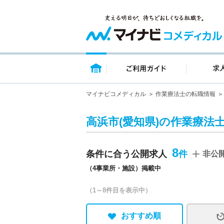
トップページ
ご利用ガイ
マイナビコメディカル
作業療法士の転職情報
高浜市(愛知県)の作業療法
8
条件に合う公開求人
非公
（4事業所・施設）掲載中
（1～8件目を表示中）
おすすめ順