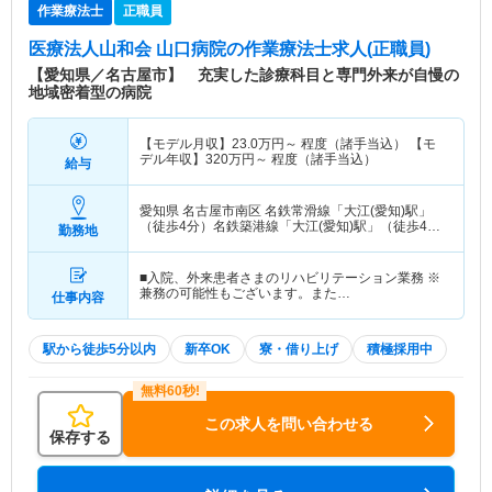
作業療法士
正職員
医療法人山和会 山口病院
の作業療法士求人(正職員)
【愛知県／名古屋市】 充実した診療科目と専門外来が自慢の
地域密着型の病院
【モデル月収】
23.0
万円～
程度（諸手当込） 【モ
デル年収】
320
万円～
程度（諸手当込）
給与
愛知県 名古屋市南区
名鉄常滑線「大江(愛知)駅」
（徒歩4分）名鉄築港線「大江(愛知)駅」（徒歩4
勤務地
分）
■入院、外来患者さまのリハビリテーション業務 ※
兼務の可能性もございます。また…
仕事内容
駅から徒歩5分以内
新卒OK
寮・借り上げ
積極採用中
この求人を問い合わせる
保存する