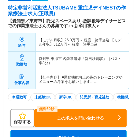
特定非営利活動法人TSUBAME 重症児デイNEST
の作
業療法士求人(正職員)
【愛知県／東海市】託児スペースあり♪放課後等デイサービス
での作業療法士さんの募集です♪＜新卒用求人＞
【モデル月収】
26.0
万円～
程度 諸手当込 【モデ
ル年収】
312
万円～
程度 諸手当込
給与
愛知県 東海市
名鉄常滑線「新日鉄前駅」（バス・
車8分）
勤務地
【仕事内容】 ■運動機能向上の為のトレーニングや
メニューの考案をお願いします。…
仕事内容
車通勤可
未経験OK
新卒OK
託児所・育児補助
積極採用中
この求人を問い合わせる
保存する