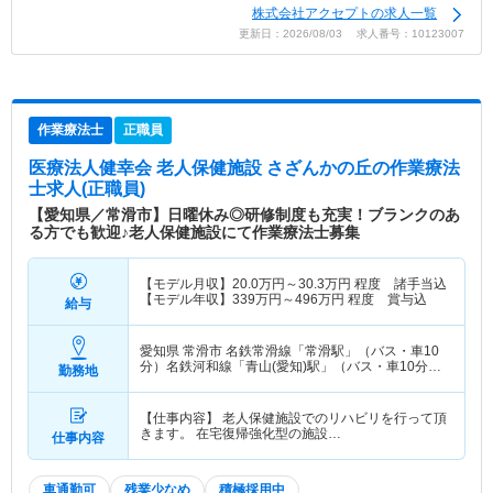
株式会社アクセプトの求人一覧
更新日：2026/08/03 求人番号：10123007
作業療法士
正職員
医療法人健幸会 老人保健施設 さざんかの丘
の作業療法
士求人(正職員)
【愛知県／常滑市】日曜休み◎研修制度も充実！ブランクのあ
る方でも歓迎♪老人保健施設にて作業療法士募集
【モデル月収】
20.0
万円～
30.3
万円
程度 諸手当込
【モデル年収】
339
万円～
496
万円
程度 賞与込
給与
愛知県 常滑市
名鉄常滑線「常滑駅」（バス・車10
分）名鉄河和線「青山(愛知)駅」（バス・車10分）
勤務地
他
【仕事内容】 老人保健施設でのリハビリを行って頂
きます。 在宅復帰強化型の施設…
仕事内容
車通勤可
残業少なめ
積極採用中