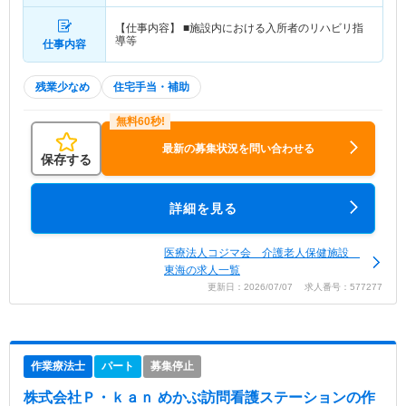
【仕事内容】 ■施設内における入所者のリハビリ指
導等
仕事内容
残業少なめ
住宅手当・補助
最新の募集状況を問い合わせる
保存する
詳細を見る
医療法人コジマ会 介護老人保健施設
東海の求人一覧
更新日：2026/07/07 求人番号：577277
作業療法士
パート
募集停止
株式会社Ｐ・ｋａｎ めかぶ訪問看護ステーション
の作