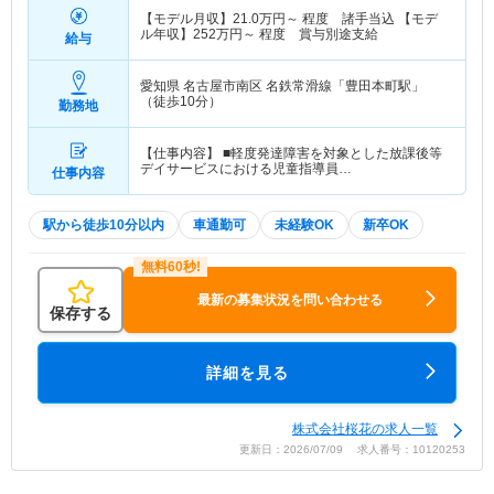
【モデル月収】
21.0
万円～
程度 諸手当込 【モデ
ル年収】
252
万円～
程度 賞与別途支給
給与
愛知県 名古屋市南区
名鉄常滑線「豊田本町駅」
（徒歩10分）
勤務地
【仕事内容】 ■軽度発達障害を対象とした放課後等
デイサービスにおける児童指導員…
仕事内容
駅から徒歩10分以内
車通勤可
未経験OK
新卒OK
最新の募集状況を問い合わせる
保存する
詳細を見る
株式会社桜花の求人一覧
更新日：2026/07/09 求人番号：10120253