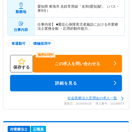
愛知県 東海市
名鉄常滑線「名和(愛知)駅」（バス・
車9分）
勤務地
仕事内容】 ■重症心身障害児者施設における作業療
法士業務全般 ・応用的動作能力…
仕事内容
車通勤可
積極採用中
この求人を問い合わせる
保存する
詳細を見る
社会医療法人宏潤会の求人一覧
更新日：2026/06/16 求人番号：10196975
作業療法士
正職員