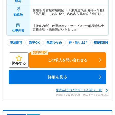
給与
愛知県 名古屋市瑞穂区
ＪＲ東海道本線(熱海－米原)
「熱田駅」（徒歩15分）名鉄名古屋本線「神宮前
勤務地
駅」（徒歩18分） 他
【仕事内容】 放課後等デイサービスでの作業療法士
業務全般 ・発達障がいをもつ児…
仕事内容
車通勤可
新卒OK
残業少なめ
寮・借り上げ
積極採用中
この求人を問い合わせる
保存する
詳細を見る
株式会社TRYサポートの求人一覧
更新日：2026/05/20 求人番号：10176860