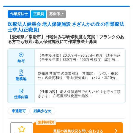
作業療法士
正職員
募集停止
医療法人健幸会 老人保健施設 さざんかの丘
の作業療法
士求人(正職員)
【愛知県／常滑市】日曜休み◎研修制度も充実！ブランクのあ
る方でも歓迎♪老人保健施設にて作業療法士募集
【モデル月収】
20.0
万円～
30.3
万円
程度 諸手当込
【モデル年収】
339
万円～
496
万円
程度 諸手当・
給与
賞与込
愛知県 常滑市
名鉄常滑線「常滑駅」（バス・車10
分）名鉄河和線「青山(愛知)駅」（バス・車10分）
勤務地
他
【仕事内容】 老人保健施設でのリハビリを行って頂
きます。 在宅復帰強化型の施設…
仕事内容
車通勤可
残業少なめ
最新の募集状況を問い合わせる