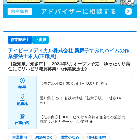
作業療法士
正職員
アイビーメディカル株式会社 新舞子すみれハイム
の作
業療法士求人(正職員)
【愛知県／知多市】 2024年3月オープン予定 ゆったりサ高
住にてリハビリ職員募集♪《作業療法士》
【モデル月収】
30.0
万円～
40.0
万円
程度
給与
愛知県 知多市
名鉄常滑線「新舞子駅」（徒歩14
分）
勤務地
【仕事内容】 ■サービス付き高齢者住宅での施設内
訪問リハビリテーション業務 ★…
仕事内容
車通勤可
未経験OK
残業少なめ
積極採用中