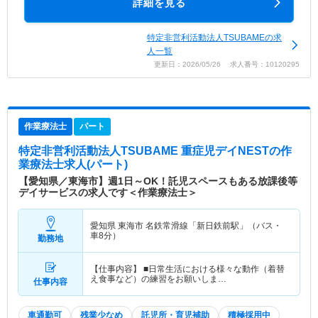
詳細を見る
特定非営利活動法人TSUBAMEの求
人一覧
更新日：2026/05/26 求人番号：10120295
作業療法士
パート
特定非営利活動法人TSUBAME 重症児デイNEST
の作
業療法士求人(パート)
【愛知県／東海市】週1日～OK！託児スペースもある放課後等
デイサービスの求人です＜作業療法士＞
愛知県 東海市
名鉄常滑線「新日鉄前駅」（バス・
車8分）
勤務地
【仕事内容】 ■日常生活における様々な動作（着替
え食事など）の練習をお願いしま…
仕事内容
車通勤可
残業少なめ
託児所・育児補助
積極採用中