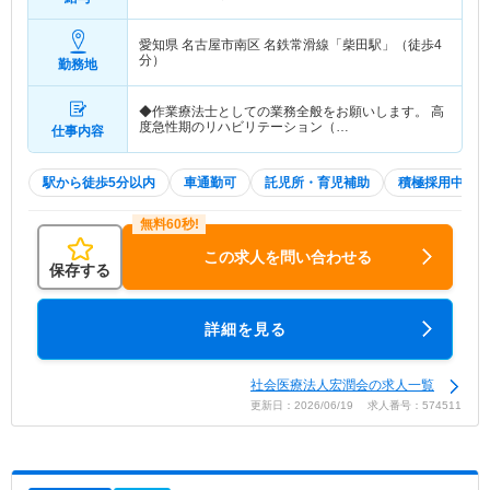
愛知県 名古屋市南区
名鉄常滑線「柴田駅」（徒歩4
分）
勤務地
◆作業療法士としての業務全般をお願いします。 高
度急性期のリハビリテーション（…
仕事内容
駅から徒歩5分以内
車通勤可
託児所・育児補助
積極採用中
この求人を問い合わせる
保存する
詳細を見る
社会医療法人宏潤会の求人一覧
更新日：2026/06/19 求人番号：574511