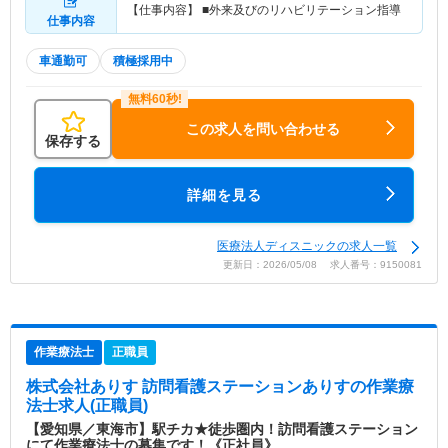
【仕事内容】 ■外来及びのリハビリテーション指導
仕事内容
車通勤可
積極採用中
この求人を問い合わせる
保存する
詳細を見る
医療法人ディスニックの求人一覧
更新日：2026/05/08 求人番号：9150081
作業療法士
正職員
株式会社ありす 訪問看護ステーションありす
の作業療
法士求人(正職員)
【愛知県／東海市】駅チカ★徒歩圏内！訪問看護ステーション
にて作業療法士の募集です！《正社員》