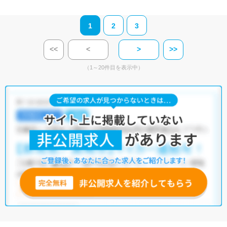
1
2
3
<<
<
>
>>
（1～20件目を表示中）