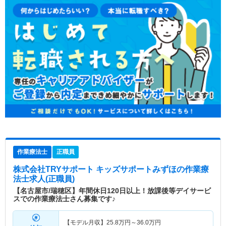
作業療法士
正職員
株式会社TRYサポート キッズサポートみずほ
の作業療
法士求人(正職員)
【名古屋市/瑞穂区】年間休日120日以上！放課後等デイサービ
スでの作業療法士さん募集です♪
【モデル月収】
25.8
万円～
36.0
万円