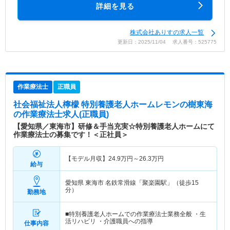
詳細を見る
株式会社ありすの求人一覧
更新日：2025/11/04 求人番号：525775
作業療法士
正職員
社会福祉法人檸檬 特別養護老人ホームレモンの樹東海
の作業療法士求人(正職員)
【愛知県／東海市】研修＆手当充実☆特別養護老人ホームにて
作業療法士の募集です！＜正社員＞
【モデル月収】
24.9
万円～
26.3
万円
給与
愛知県 東海市
名鉄常滑線「聚楽園駅」（徒歩15
分）
勤務地
■特別養護老人ホームでの作業療法士業務全般 ・生
活リハビリ ・介護職員への指導
仕事内容