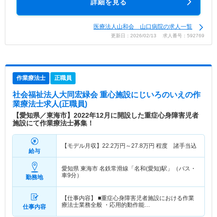
詳細を見る
医療法人山和会 山口病院の求人一覧
更新日：2026/02/13 求人番号：592769
作業療法士
正職員
社会福祉法人大同宏緑会 重心施設にじいろのいえ
の作
業療法士求人(正職員)
【愛知県／東海市】2022年12月に開設した重症心身障害児者
施設にて作業療法士募集！
【モデル月収】
22.2
万円～
27.8
万円
程度 諸手当込
給与
愛知県 東海市
名鉄常滑線「名和(愛知)駅」（バス・
車9分）
勤務地
【仕事内容】 ■重症心身障害児者施設における作業
療法士業務全般 ・応用的動作能…
仕事内容