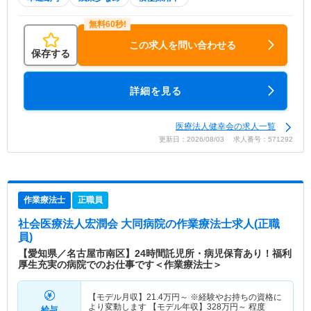
この求人を問い合わせる
保存する
詳細を見る
医療法人健幸会の求人一覧
更新日：2026/08/03 求人番号：571292
作業療法士
正職員
社会医療法人宏潤会 大同病院
の作業療法士求人(正職
員)
【愛知県／名古屋市南区】24時間託児所・病児保育あり！福利
厚生充実の病院でのお仕事です＜作業療法士＞
【モデル月収】
21.4
万円～
※経験やお持ちの資格に
より変動します 【モデル年収】
328
万円～
程度
給与