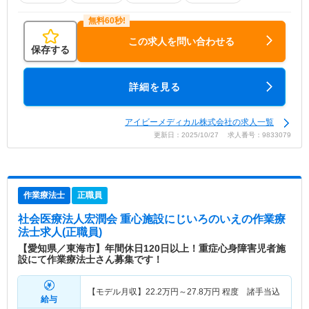
この求人を問い合わせる
保存する
詳細を見る
アイビーメディカル株式会社の求人一覧
更新日：2025/10/27 求人番号：9833079
作業療法士
正職員
社会医療法人宏潤会 重心施設にじいろのいえ
の作業療
法士求人(正職員)
【愛知県／東海市】年間休日120日以上！重症心身障害児者施
設にて作業療法士さん募集です！
【モデル月収】
22.2
万円～
27.8
万円
程度 諸手当込
給与