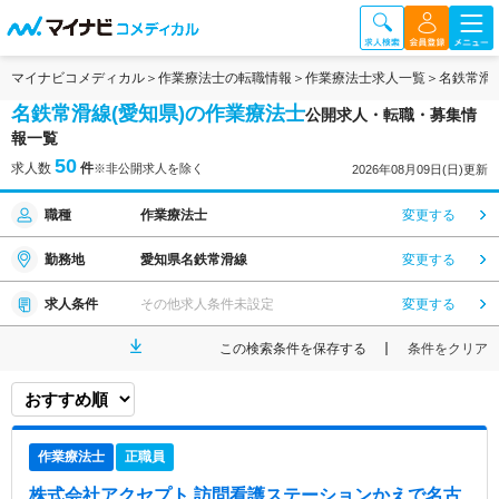
マイナビコメディカル
作業療法士の転職情報
作業療法士求人一覧
名鉄常滑
名鉄常滑線(愛知県)の作業療法士
公開求人・転職・募集情
報一覧
50
求人数
件
※非公開求人を除く
2026年08月09日(日)更新
職種
作業療法士
変更する
勤務地
愛知県名鉄常滑線
変更する
求人条件
その他求人条件未設定
変更する
この検索条件を保存する
条件をクリア
作業療法士
正職員
株式会社アクセプト 訪問看護ステーションかえで名古