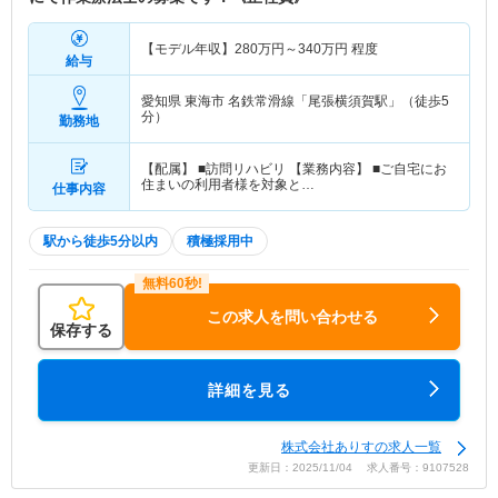
【モデル年収】
280
万円～
340
万円
程度
給与
愛知県 東海市
名鉄常滑線「尾張横須賀駅」（徒歩5
分）
勤務地
【配属】 ■訪問リハビリ 【業務内容】 ■ご自宅にお
住まいの利用者様を対象と…
仕事内容
駅から徒歩5分以内
積極採用中
この求人を問い合わせる
保存する
詳細を見る
株式会社ありすの求人一覧
更新日：2025/11/04 求人番号：9107528