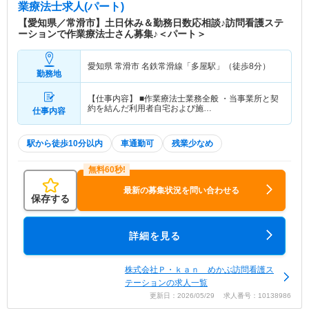
業療法士求人(パート)
【愛知県／常滑市】土日休み＆勤務日数応相談♪訪問看護ステ
ーションで作業療法士さん募集♪＜パート＞
愛知県 常滑市
名鉄常滑線「多屋駅」（徒歩8分）
勤務地
【仕事内容】 ■作業療法士業務全般 ・当事業所と契
約を結んだ利用者自宅および施…
仕事内容
駅から徒歩10分以内
車通勤可
残業少なめ
最新の募集状況を問い合わせる
保存する
詳細を見る
株式会社Ｐ・ｋａｎ めかぶ訪問看護ス
テーションの求人一覧
更新日：2026/05/29 求人番号：10138986