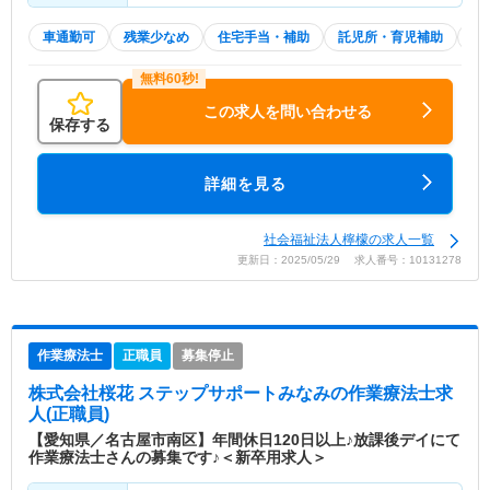
車通勤可
残業少なめ
住宅手当・補助
託児所・育児補助
積
この求人を問い合わせる
保存する
詳細を見る
社会福祉法人檸檬の求人一覧
更新日：2025/05/29 求人番号：10131278
作業療法士
正職員
募集停止
株式会社桜花 ステップサポートみなみ
の作業療法士求
人(正職員)
【愛知県／名古屋市南区】年間休日120日以上♪放課後デイにて
作業療法士さんの募集です♪＜新卒用求人＞