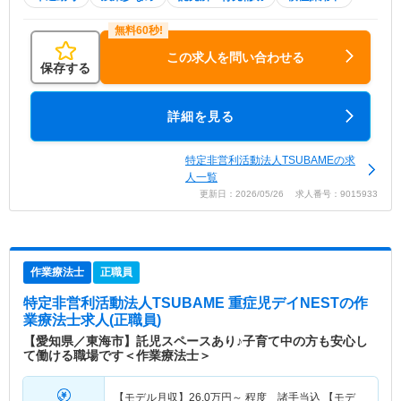
この求人を問い合わせる
保存する
詳細を見る
特定非営利活動法人TSUBAMEの求
人一覧
更新日：2026/05/26 求人番号：9015933
作業療法士
正職員
特定非営利活動法人TSUBAME 重症児デイNEST
の作
業療法士求人(正職員)
【愛知県／東海市】託児スペースあり♪子育て中の方も安心し
て働ける職場です＜作業療法士＞
【モデル月収】
26.0
万円～
程度 諸手当込 【モデ