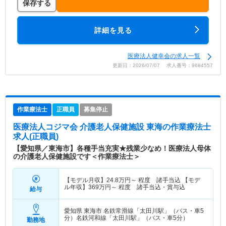
保存する
詳細を見る
医療法人健幸会の求人一覧
更新日：2026/07/07 求人番号：9684557
作業療法士
正職員
募集停止
医療法人コジマ会 介護老人保健施設 東海
の作業療法士
求人(正職員)
【愛知県／東海市】各種手当充実★残業少なめ！医療法人母体
の介護老人保健施設です＜作業療法士＞
【モデル月収】
24.8
万円～
程度 諸手当込 【モデ
ル年収】
369
万円～
程度 諸手当込・賞与込
給与
愛知県 東海市
名鉄常滑線「太田川駅」（バス・車5
分）名鉄河和線「太田川駅」（バス・車5分）
勤務地