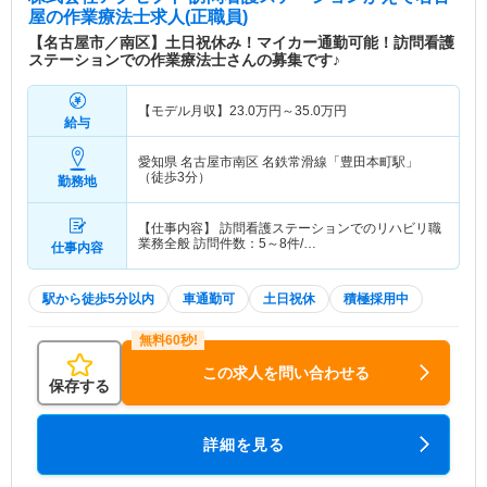
屋
の作業療法士求人(正職員)
【名古屋市／南区】土日祝休み！マイカー通勤可能！訪問看護
ステーションでの作業療法士さんの募集です♪
【モデル月収】
23.0
万円～
35.0
万円
給与
愛知県 名古屋市南区
名鉄常滑線「豊田本町駅」
（徒歩3分）
勤務地
【仕事内容】 訪問看護ステーションでのリハビリ職
業務全般 訪問件数：5～8件/…
仕事内容
駅から徒歩5分以内
車通勤可
土日祝休
積極採用中
この求人を問い合わせる
保存する
詳細を見る