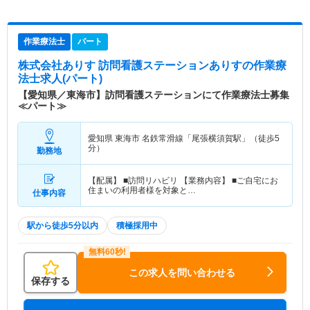
作業療法士
パート
株式会社ありす 訪問看護ステーションありす
の作業療
法士求人(パート)
【愛知県／東海市】訪問看護ステーションにて作業療法士募集
≪パート≫
愛知県 東海市
名鉄常滑線「尾張横須賀駅」（徒歩5
分）
勤務地
【配属】 ■訪問リハビリ 【業務内容】 ■ご自宅にお
住まいの利用者様を対象と…
仕事内容
駅から徒歩5分以内
積極採用中
この求人を問い合わせる
保存する