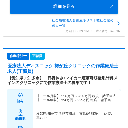
詳細を見る
社会福祉法人名古屋キリスト教社会館の
求人一覧
更新日：2026/05/08 求人番号：646787
作業療法士
正職員
医療法人ディスニック 梅が丘クリニック
の作業療法士
求人(正職員)
【愛知県／知多市】 日祝休み♪マイカー通勤可◎整形外科メ
インのクリニックにて作業療法士の募集です！
【モデル月収】
22.0
万円～
28.0
万円
程度 諸手当込
【モデル年収】
264
万円～
336
万円
程度 諸手当
給与
込・賞与別
愛知県 知多市
名鉄常滑線「古見(愛知)駅」（バス・
車7分）
勤務地