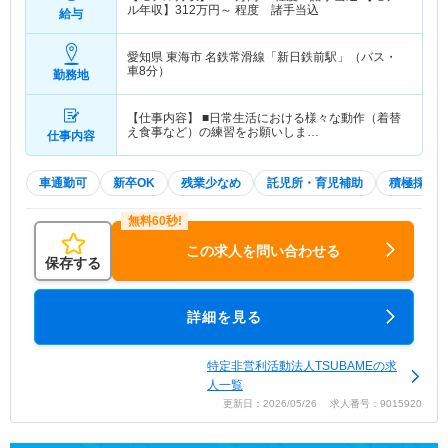
ル年収】
312
万円～
程度 諸手当込
給与
愛知県 東海市
名鉄常滑線「新日鉄前駅」（バス・
車8分）
勤務地
【仕事内容】 ■日常生活における様々な動作（着替
え食事など）の練習をお願いしま…
仕事内容
車通勤可
新卒OK
残業少なめ
託児所・育児補助
積極採用
この求人を問い合わせる
保存する
詳細を見る
特定非営利活動法人TSUBAMEの求
人一覧
更新日：2026/05/26 求人番号：9015920