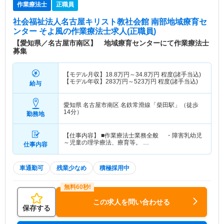
作業療法士
正職員
社会福祉法人名古屋キリスト教社会館 南部地域療育セ
ンター そよ風
の作業療法士求人(正職員)
【愛知県／名古屋市南区】 地域療育センターにて作業療法士
募集
【モデル月収】
18.8
万円～
34.8
万円
程度(諸手当込)
【モデル年収】
283
万円～
523
万円
程度(諸手当込)
給与
愛知県 名古屋市南区
名鉄常滑線「柴田駅」（徒歩
14分）
勤務地
【仕事内容】 ■作業療法士業務全般 ・障害乳幼児
～児童の理学療法、療育等。 …
仕事内容
車通勤可
残業少なめ
積極採用中
この求人を問い合わせる
保存する