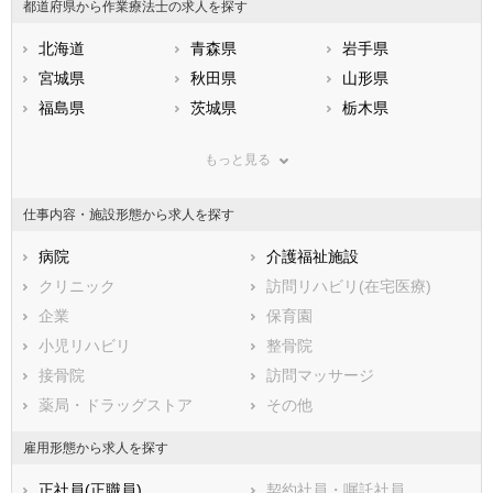
都道府県から作業療法士の求人を探す
北海道
青森県
岩手県
宮城県
秋田県
山形県
福島県
茨城県
栃木県
群馬県
埼玉県
千葉県
もっと見る
東京都
神奈川県
新潟県
山梨県
長野県
富山県
仕事内容・施設形態から求人を探す
石川県
福井県
岐阜県
静岡県
病院
愛知県
介護福祉施設
三重県
滋賀県
クリニック
京都府
訪問リハビリ(在宅医療)
大阪府
兵庫県
企業
奈良県
保育園
和歌山県
鳥取県
小児リハビリ
島根県
整骨院
岡山県
広島県
接骨院
山口県
訪問マッサージ
徳島県
香川県
薬局・ドラッグストア
愛媛県
その他
高知県
福岡県
佐賀県
長崎県
雇用形態から求人を探す
熊本県
大分県
宮崎県
正社員(正職員)
契約社員・嘱託社員