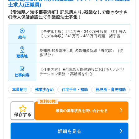
士求人(正職員)
【愛知県／知多郡美浜町】託児所あり♪残業なしで働きやすさ
◎老人保健施設にて作業療法士募集！
【モデル月収】
24.1
万円～
34.0
万円
程度 諸手当込
【モデル年収】
341
万円～
488
万円
程度 諸手当・
給与
賞与込
愛知県 知多郡美浜町
名鉄知多新線「野間駅」（徒
歩15分）
勤務地
【仕事内容】 ■介護老人保健施設におけるリハビリ
テーション業務 ・高齢者を中心…
仕事内容
車通勤可
残業少なめ
住宅手当・補助
託児所・育児補助
最新の募集状況を問い合わせる
保存する
詳細を見る