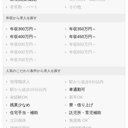
鹿児島県
沖縄県
非常勤・パート
その他
年収から求人を探す
年収300万円～
年収350万円～
年収400万円～
年収450万円～
年収500万円～
年収550万円～
年収600万円～
年収650万円～
年収700万円～
人気のこだわり条件から求人を探す
管理職求人
駅から徒歩5分以内
駅から徒歩10分以内
車通勤可
未経験OK
新卒OK
残業少なめ
寮・借り上げ
住宅手当・補助
託児所・育児補助
土日祝休
無資格 OK
積極採用中
WEB面接OK