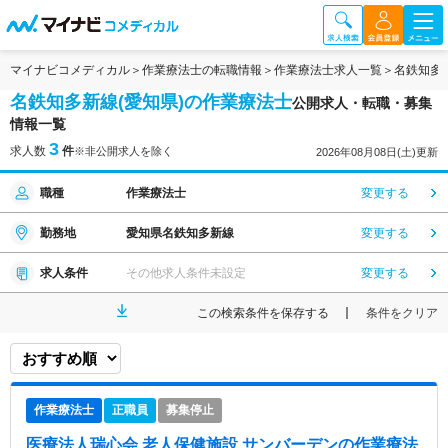
マイナビコメディカル
作業療法士の転職情報
作業療法士求人一覧
名鉄知多
名鉄知多新線(愛知県)の作業療法士
公開求人・転職・募集
情報一覧
3
求人数
件
※非公開求人を除く
2026年08月08日(土)更新
職種
作業療法士
変更する
勤務地
愛知県名鉄知多新線
変更する
求人条件
その他求人条件未設定
変更する
この検索条件を保存する
条件をクリア
作業療法士
正職員
募集停止
医療法人瑞心会 老人保健施設 サンバーデン
の作業療法