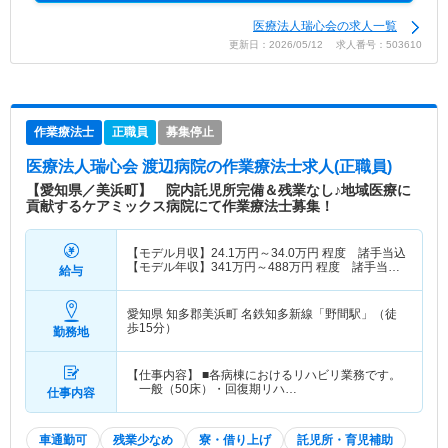
医療法人瑞心会の求人一覧
更新日：2026/05/12 求人番号：503610
作業療法士
正職員
募集停止
医療法人瑞心会 渡辺病院
の作業療法士求人(正職員)
【愛知県／美浜町】 院内託児所完備＆残業なし♪地域医療に
貢献するケアミックス病院にて作業療法士募集！
【モデル月収】
24.1
万円～
34.0
万円
程度 諸手当込
【モデル年収】
341
万円～
488
万円
程度 諸手当・
給与
賞与込
愛知県 知多郡美浜町
名鉄知多新線「野間駅」（徒
歩15分）
勤務地
【仕事内容】 ■各病棟におけるリハビリ業務です。
一般（50床）・回復期リハ…
仕事内容
車通勤可
残業少なめ
寮・借り上げ
託児所・育児補助