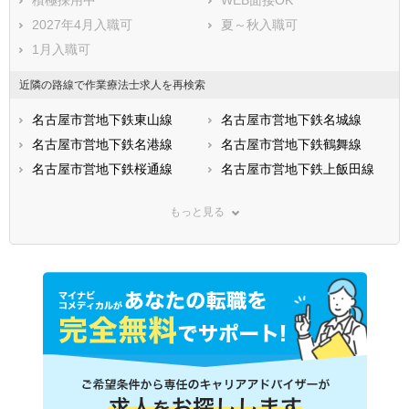
2027年4月入職可
夏～秋入職可
1月入職可
近隣の路線で作業療法士求人を再検索
名古屋市営地下鉄東山線
名古屋市営地下鉄名城線
名古屋市営地下鉄名港線
名古屋市営地下鉄鶴舞線
名古屋市営地下鉄桜通線
名古屋市営地下鉄上飯田線
ＪＲ東海道本線(熱海－米原)
ＪＲ関西本線(名古屋－亀山)
もっと見る
ＪＲ中央本線(名古屋－塩尻)
ＪＲ飯田線
ＪＲ武豊線
名鉄名古屋本線
名鉄豊田線
名鉄豊川線
名鉄瀬戸線
名鉄犬山線
名鉄蒲郡線
名鉄三河線
名鉄常滑線
名鉄河和線
名鉄津島線
名鉄尾西線
名鉄広見線
名鉄小牧線