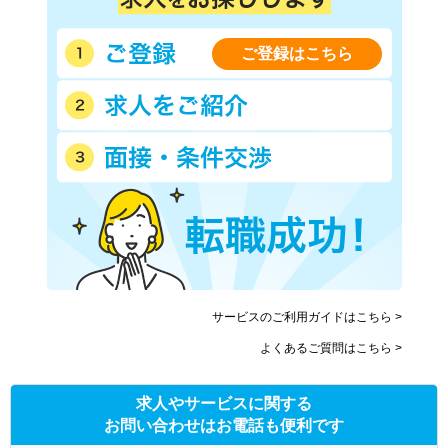
名鉄築港線
名鉄西尾線
名鉄空港線
名鉄各務原線
ご登録はこちら
近鉄名古屋線
名古屋臨海高速鉄道あおなみ
線
愛知環状鉄道
愛知高速交通リニモ
豊橋鉄道渥美線
豊橋鉄道東田本線(駅前－運
動公園前)
豊橋鉄道東田本線(井原－赤
ゆとりーとライン
岩口)
JR東海交通事業城北線
サービスのご利用ガイドはこちら >
よくあるご質問はこちら >
求人やサービスに関する
お問い合わせはお電話も便利です