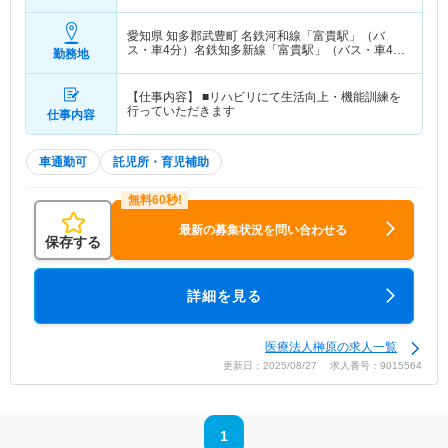
込・賞与別途支給
愛知県 知多郡武豊町
名鉄河和線「富貴駅」（バ
ス・車4分）名鉄知多新線「富貴駅」（バス・車4
勤務地
分）
【仕事内容】 ■リハビリにて生活向上・機能訓練を
行っていただきます
仕事内容
車通勤可
託児所・育児補助
最新の募集状況を問い合わせる
保存する
詳細を見る
医療法人榊原の求人一覧
更新日：2025/08/27 求人番号：9015564
1