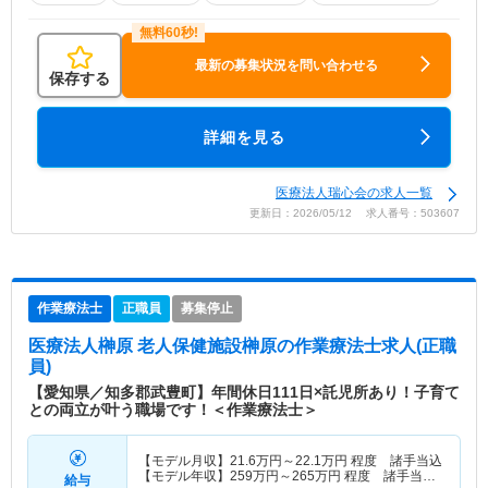
最新の募集状況を問い合わせる
保存する
詳細を見る
医療法人瑞心会の求人一覧
更新日：2026/05/12 求人番号：503607
作業療法士
正職員
募集停止
医療法人榊原 老人保健施設榊原
の作業療法士求人(正職
員)
【愛知県／知多郡武豊町】年間休日111日×託児所あり！子育て
との両立が叶う職場です！＜作業療法士＞
【モデル月収】
21.6
万円～
22.1
万円
程度 諸手当込
【モデル年収】
259
万円～
265
万円
程度 諸手当
給与