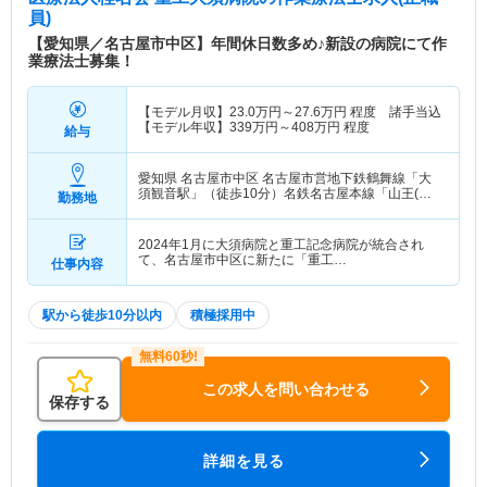
員)
【愛知県／名古屋市中区】年間休日数多め♪新設の病院にて作
業療法士募集！
【モデル月収】
23.0
万円～
27.6
万円
程度 諸手当込
【モデル年収】
339
万円～
408
万円
程度
給与
愛知県 名古屋市中区
名古屋市営地下鉄鶴舞線「大
須観音駅」（徒歩10分）名鉄名古屋本線「山王(愛
勤務地
知)駅」（徒歩10分）
2024年1月に大須病院と重工記念病院が統合され
て、名古屋市中区に新たに「重工…
仕事内容
駅から徒歩10分以内
積極採用中
この求人を問い合わせる
保存する
詳細を見る