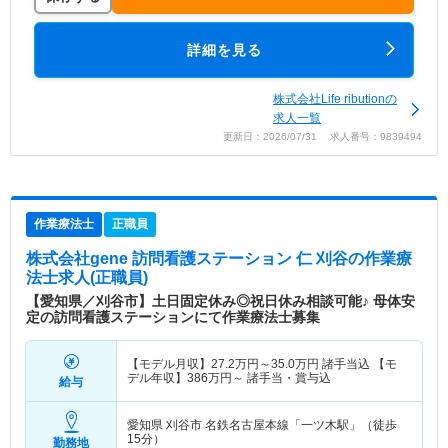
詳細を見る
株式会社Life ributionの
求人一覧
更新日：2026/07/31 求人番号：9839494
作業療法士
正職員
株式会社gene 訪問看護ステーション 仁 刈谷
の作業療
法士求人(正職員)
【愛知県／刈谷市】土日固定休み◎祝日休み相談可能♪ 母体安
定の訪問看護ステーションにて作業療法士募集
【モデル月収】
27.2
万円～
35.0
万円
諸手当込 【モ
デル年収】
386
万円～
諸手当・賞与込
給与
愛知県 刈谷市
名鉄名古屋本線「一ツ木駅」（徒歩
15分）
勤務地