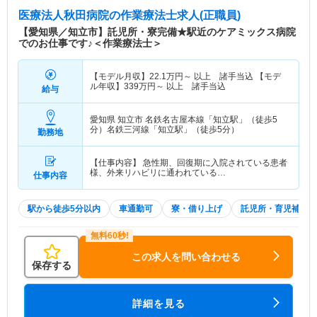
医療法人秋田病院
の作業療法士求人(正職員)
【愛知県／知立市】託児所・寮完備★駅近のケアミックス病院
でのお仕事です♪＜作業療法士＞
【モデル月収】
22.1
万円～
以上 諸手当込 【モデ
ル年収】
339
万円～
以上 諸手当込
給与
愛知県 知立市
名鉄名古屋本線「知立駅」（徒歩5
分）名鉄三河線「知立駅」（徒歩5分）
勤務地
【仕事内容】 急性期、回復期に入院されている患者
様、外来リハビリに通われている…
仕事内容
駅から徒歩5分以内
車通勤可
寮・借り上げ
託児所・育児補助
この求人を問い合わせる
保存する
詳細を見る