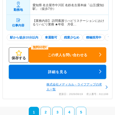
愛知県 名古屋市中川区
名鉄名古屋本線「山王(愛知)
駅」（徒歩7分）
勤務地
【業務内容】 訪問看護リハビリステーションにおけ
るリハビリ業務 ★年収 月収…
仕事内容
駅から徒歩10分以内
車通勤可
残業少なめ
積極採用中
WE
この求人を問い合わせる
保存する
詳細を見る
株式会社メディカル・ライフアップの求
人一覧
更新日：2026/06/19 求人番号：611168
1
2
3
4
5