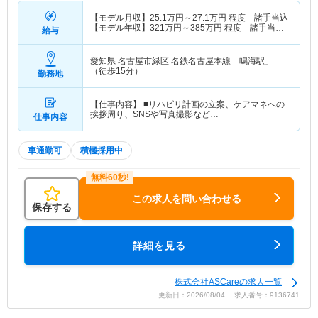
【モデル月収】
25.1
万円～
27.1
万円
程度 諸手当込
【モデル年収】
321
万円～
385
万円
程度 諸手当・
給与
賞与込
愛知県 名古屋市緑区
名鉄名古屋本線「鳴海駅」
（徒歩15分）
勤務地
【仕事内容】 ■リハビリ計画の立案、ケアマネへの
挨拶周り、SNSや写真撮影など…
仕事内容
車通勤可
積極採用中
この求人を問い合わせる
保存する
詳細を見る
株式会社ASCareの求人一覧
更新日：2026/08/04 求人番号：9136741