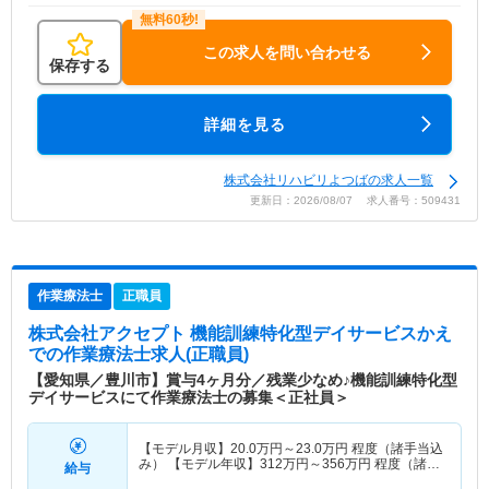
この求人を問い合わせる
保存する
詳細を見る
株式会社リハビリよつばの求人一覧
更新日：2026/08/07 求人番号：509431
作業療法士
正職員
株式会社アクセプト 機能訓練特化型デイサービスかえ
で
の作業療法士求人(正職員)
【愛知県／豊川市】賞与4ヶ月分／残業少なめ♪機能訓練特化型
デイサービスにて作業療法士の募集＜正社員＞
【モデル月収】
20.0
万円～
23.0
万円
程度（諸手当込
み） 【モデル年収】
312
万円～
356
万円
程度（諸手
給与
当込み）