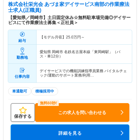
株式会社栄光会 あづま家デイサービス南部
の作業療法
士求人(正職員)
【愛知県／岡崎市】土日固定休み☆無料駐車場完備◎デイサー
ビスにて作業療法士募集＜正社員＞
【モデル月収】
25.0
万円～
給与
愛知県 岡崎市
名鉄名古屋本線「東岡崎駅」（バ
ス・車12分）
勤務地
デイサービスでの機能訓練指導員業務 バイタルチェ
ック/運動のサポート業務/利用…
仕事内容
車通勤可
積極採用中
この求人を問い合わせる
保存する
詳細を見る