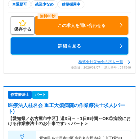
車通勤可
残業少なめ
積極採用中
この求人を問い合わせる
保存する
詳細を見る
株式会社栄光会の求人一覧
更新日：2026/08/07 求人番号：574546
作業療法士
パート
医療法人桂名会 重工大須病院
の作業療法士求人(パー
ト)
【愛知県／名古屋市中区】週3日～・1日6時間～OK◎病院にお
ける作業療法士のお仕事です♪＜パート＞
愛知県 名古屋市中区
名鉄名古屋本線「山王(愛知)