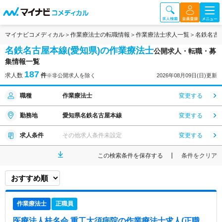
マイナビコメディカル
作業療法士の転職情報
作業療法士求人一覧
名鉄名古
名鉄名古屋本線(愛知県)の作業療法士
公開求人・転職・募
集情報一覧
187
求人数
件
※非公開求人を除く
2026年08月09日(日)更新
職種
作業療法士
変更する
勤務地
愛知県名鉄名古屋本線
変更する
求人条件
その他求人条件未設定
変更する
この検索条件を保存する
条件をクリア
作業療法士
正職員
医療法人桂名会 重工大須病院
の作業療法士求人(正職