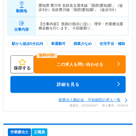
愛知県 豊川市
名鉄名古屋本線「国府(愛知)駅」（徒
歩3分）名鉄豊川線「国府(愛知)駅」（徒歩3分）
勤務地
【仕事内容】 医師の指示に従い、理学・作業療法業
務全般を行います。 ※回復期リ…
仕事内容
駅から徒歩5分以内
車通勤可
残業少なめ
住宅手当・補助
この求人を問い合わせる
保存する
詳細を見る
医療法人鳳紀会 可知病院の求人一覧
更新日：2026/08/07 求人番号：504570
作業療法士
正職員