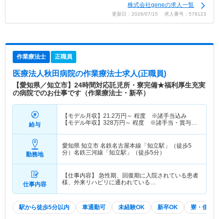
株式会社geneの求人一覧
更新日：2026/07/15 求人番号：578123
作業療法士
正職員
医療法人秋田病院
の作業療法士求人(正職員)
【愛知県／知立市】24時間対応託児所・寮完備★福利厚生充実
の病院でのお仕事です（作業療法士・新卒）
【モデル月収】
21.2
万円～
程度 ※諸手当込み
【モデル年収】
328
万円～
程度 ※諸手当・賞与込
給与
み
愛知県 知立市
名鉄名古屋本線「知立駅」（徒歩5
分）名鉄三河線「知立駅」（徒歩5分）
勤務地
【仕事内容】 急性期、回復期に入院されている患者
様、外来リハビリに通われている…
仕事内容
駅から徒歩5分以内
車通勤可
未経験OK
新卒OK
寮・借り