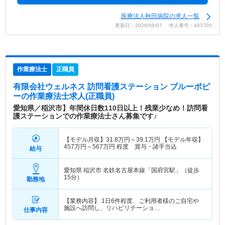
医療法人秋田病院の求人一覧
更新日：2026/08/07 求人番号：483705
作業療法士
正職員
有限会社ウェルネス 訪問看護ステーション ブルーポピ
ー
の作業療法士求人(正職員)
愛知県／稲沢市】年間休日数110日以上！残業少なめ！訪問看
護ステーションでの作業療法士さん募集です♪
【モデル月収】
31.8
万円～
39.1
万円
【モデル年収】
457
万円～
567
万円
程度 賞与・諸手当込
給与
愛知県 稲沢市
名鉄名古屋本線「国府宮駅」（徒歩
15分）
勤務地
【業務内容】 1日6件程度、ご利用者様のご自宅や
施設へ訪問し、リハビリテーショ…
仕事内容