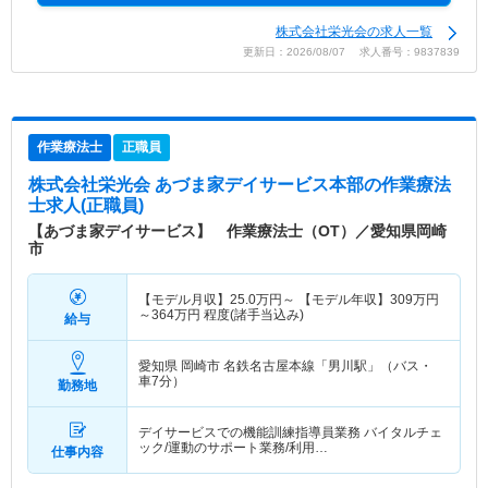
株式会社栄光会の求人一覧
更新日：2026/08/07 求人番号：9837839
作業療法士
正職員
株式会社栄光会 あづま家デイサービス本部
の作業療法
士求人(正職員)
【あづま家デイサービス】 作業療法士（OT）／愛知県岡崎
市
【モデル月収】
25.0
万円～
【モデル年収】
309
万円
～
364
万円
程度(諸手当込み)
給与
愛知県 岡崎市
名鉄名古屋本線「男川駅」（バス・
車7分）
勤務地
デイサービスでの機能訓練指導員業務 バイタルチェ
ック/運動のサポート業務/利用…
仕事内容