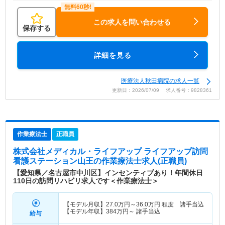
この求人を問い合わせる
保存する
詳細を見る
医療法人秋田病院の求人一覧
更新日：2026/07/09 求人番号：9828361
作業療法士
正職員
株式会社メディカル・ライフアップ ライフアップ訪問
看護ステーション山王
の作業療法士求人(正職員)
【愛知県／名古屋市中川区】インセンティブあり！年間休日
110日の訪問リハビリ求人です＜作業療法士＞
【モデル月収】
27.0
万円～
36.0
万円
程度 諸手当込
【モデル年収】
384
万円～
諸手当込
給与