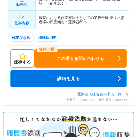
駅」（徒歩16分）
勤務地
病院における作業療法士としての業務全般 ※リハ患
者様の疾患傾向：運動器60％、…
仕事内容
残業少なめ
積極採用中
この求人を問い合わせる
保存する
詳細を見る
医療法人桂名会の求人一覧
更新日：2026/08/07 求人番号：10265651