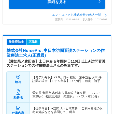
詳細を見る
エン・コネクト株式会社の求人一覧
更新日：2026/08/04 求人番号：10260701
作業療法士
正職員
株式会社NursePro. 中日本訪問看護ステーション
の作
業療法士求人(正職員)
【愛知県／豊田市】土日休み＆年間休日110日以上★訪問看護
ステーションでの作業療法士さんの募集です♪
【モデル月収】
29.0
万円～
程度 諸手当込 月80件
訪問の場合 【モデル年収】
377
万円～
程度 諸手
給与
当・賞与込
愛知県 豊田市
名鉄名古屋本線「知立駅」（バス・
車20分）名鉄三河線「知立駅」（バス・車20分）
勤務地
【仕事内容】 ■訪問リハビリ業務 ・ご利用者様のお
宅や施設などを訪問して、所有…
仕事内容