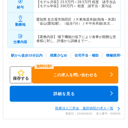
【モデル月収】
23.5
万円～
28.5
万円
程度 諸手当込
【モデル年収】
330
万円～
程度 諸手当・賞与込
給与
愛知県 名古屋市熱田区
ＪＲ東海道本線(熱海－米原)
「金山(愛知)駅」（徒歩7分）ＪＲ中央本線(名古屋
勤務地
－塩尻)「金山(愛知)駅」（徒歩7分） 他
【業務内容】 嚥下機能の低下により食事が困難な患
者様に対し、評価から訓練まで一…
仕事内容
駅から徒歩10分以内
残業少なめ
住宅手当・補助
積極採用中
この求人を問い合わせる
保存する
詳細を見る
医療法人三恵会 服部病院の求人一覧
更新日：2026/08/03 求人番号：508605