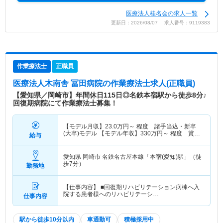
医療法人桂名会の求人一覧
更新日：2026/08/07 求人番号：9119383
作業療法士
正職員
医療法人木南舎 冨田病院
の作業療法士求人(正職員)
【愛知県／岡崎市】年間休日115日◎名鉄本宿駅から徒歩8分♪
回復期病院にて作業療法士募集！
【モデル月収】
23.0
万円～
程度 諸手当込・新卒
(大卒)モデル 【モデル年収】
330
万円～
程度 賞与
給与
込・新卒(大卒)モデル
愛知県 岡崎市
名鉄名古屋本線「本宿(愛知)駅」（徒
歩7分）
勤務地
【仕事内容】 ■回復期リハビリテーション病棟へ入
院する患者様へのリハビリテーシ…
仕事内容
駅から徒歩10分以内
車通勤可
積極採用中