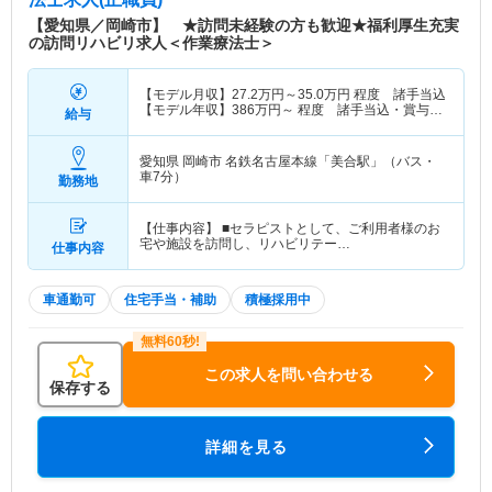
【愛知県／岡崎市】 ★訪問未経験の方も歓迎★福利厚生充実
の訪問リハビリ求人＜作業療法士＞
【モデル月収】
27.2
万円～
35.0
万円
程度 諸手当込
【モデル年収】
386
万円～
程度 諸手当込・賞与別
給与
途支給
愛知県 岡崎市
名鉄名古屋本線「美合駅」（バス・
車7分）
勤務地
【仕事内容】 ■セラピストとして、ご利用者様のお
宅や施設を訪問し、リハビリテー…
仕事内容
車通勤可
住宅手当・補助
積極採用中
この求人を問い合わせる
保存する
詳細を見る