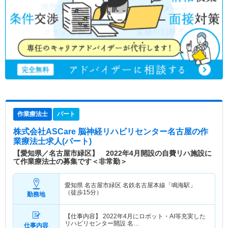
作業療法士
パート
株式会社ASCare 脳神経リハビリセンター名古屋
の作
業療法士求人(パート)
【愛知県／名古屋市緑区】 2022年4月開設の自費リハ施設に
て作業療法士の募集です＜非常勤＞
愛知県 名古屋市緑区
名鉄名古屋本線「鳴海駅」
（徒歩15分）
勤務地
【仕事内容】 2022年4月にロボット・AI等充実した
リハビリセンター開設 名…
仕事内容