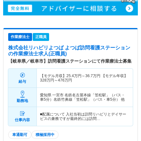
作業療法士
正職員
株式会社リハビリよつば よつば訪問看護ステーション
の作業療法士求人(正職員)
【岐阜県／岐阜市】訪問看護ステーションにて作業療法士募集
【モデル月収】
25.4
万円～
36.7
万円
【モデル年収】
328
万円～
476
万円
給与
愛知県 一宮市
名鉄名古屋本線「笠松駅」（バス・
車5分）名鉄竹鼻線「笠松駅」（バス・車5分） 他
勤務地
■配属について 入社当初は訪問リハビリとデイサー
ビスの兼務ですが最終的には訪問…
仕事内容
車通勤可
積極採用中