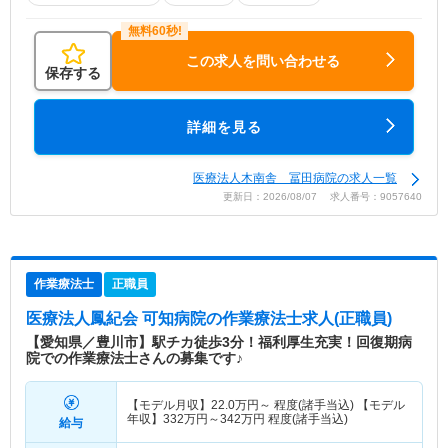
この求人を問い合わせる
保存する
詳細を見る
医療法人木南舎 冨田病院の求人一覧
更新日：2026/08/07 求人番号：9057640
作業療法士
正職員
医療法人鳳紀会 可知病院
の作業療法士求人(正職員)
【愛知県／豊川市】駅チカ徒歩3分！福利厚生充実！回復期病
院での作業療法士さんの募集です♪
【モデル月収】
22.0
万円～
程度(諸手当込) 【モデル
年収】
332
万円～
342
万円
程度(諸手当込)
給与