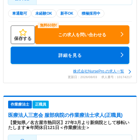
車通勤可
未経験OK
新卒OK
積極採用中
この求人を問い合わせる
保存する
詳細を見る
株式会社NursePro.の求人一覧
更新日：2026/08/03 求人番号：10174217
作業療法士
正職員
医療法人三恵会 服部病院
の作業療法士求人(正職員)
【愛知県／名古屋市熱田区】27年3月より新病院として移転い
たします★年間休日121日＜作業療法士＞