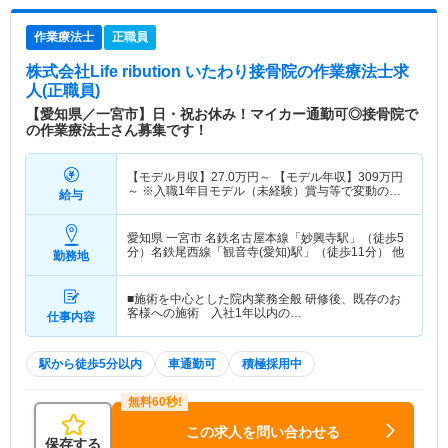
作業療法士
正職員
株式会社Life ribution いたわり接骨院
の作業療法士求
人(正職員)
【愛知県／一宮市】日・祝お休み！マイカー通勤可◎接骨院で
の作業療法士さん募集です！
【モデル月収】
27.0
万円～
【モデル年収】
309
万円
～
※入職1年目モデル（未経験）賞与等で変動の可
給与
能性あり
愛知県 一宮市
名鉄名古屋本線「妙興寺駅」（徒歩5
分）名鉄尾西線「観音寺(愛知)駅」（徒歩11分） 他
勤務地
■施術を中心とした院内業務全般 研修後、既存のお
客様への施術 入社1年以内の…
仕事内容
駅から徒歩5分以内
車通勤可
積極採用中
この求人を問い合わせる
保存する