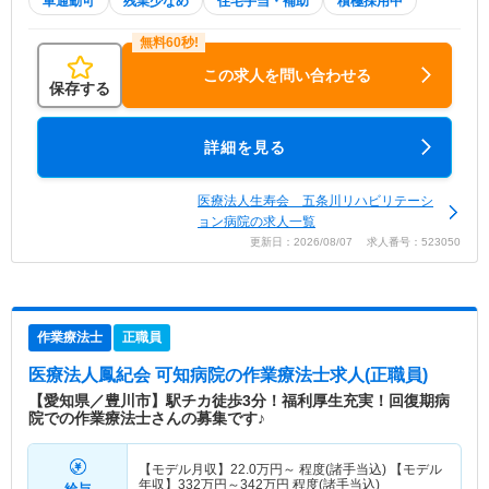
車通勤可
残業少なめ
住宅手当・補助
積極採用中
この求人を問い合わせる
保存する
詳細を見る
医療法人生寿会 五条川リハビリテーシ
ョン病院の求人一覧
更新日：2026/08/07 求人番号：523050
作業療法士
正職員
医療法人鳳紀会 可知病院
の作業療法士求人(正職員)
【愛知県／豊川市】駅チカ徒歩3分！福利厚生充実！回復期病
院での作業療法士さんの募集です♪
【モデル月収】
22.0
万円～
程度(諸手当込) 【モデル
年収】
332
万円～
342
万円
程度(諸手当込)