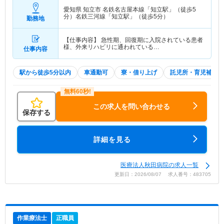
愛知県 知立市
名鉄名古屋本線「知立駅」（徒歩5
分）名鉄三河線「知立駅」（徒歩5分）
勤務地
【仕事内容】 急性期、回復期に入院されている患者
様、外来リハビリに通われている…
仕事内容
駅から徒歩5分以内
車通勤可
寮・借り上げ
託児所・育児補助
この求人を問い合わせる
保存する
詳細を見る
医療法人秋田病院の求人一覧
更新日：2026/08/07 求人番号：483705
作業療法士
正職員