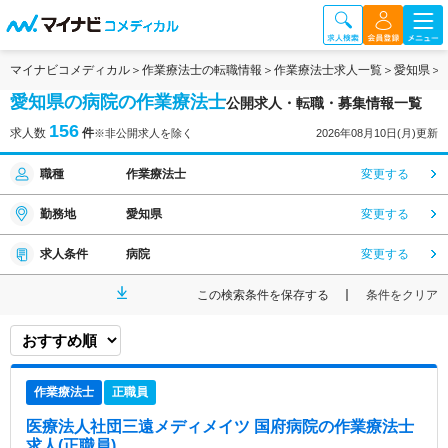
マイナビコメディカル
作業療法士の転職情報
作業療法士求人一覧
愛知県
愛知県の病院の作業療法士
公開求人・転職・募集情報一覧
156
求人数
件
※非公開求人を除く
2026年08月10日(月)更新
職種
作業療法士
変更する
勤務地
愛知県
変更する
求人条件
病院
変更する
この検索条件を保存する
条件をクリア
作業療法士
正職員
医療法人社団三遠メディメイツ 国府病院
の作業療法士
求人(正職員)