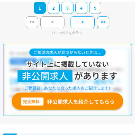
1
2
3
4
5
<<
<
>
>>
（1～20件目を表示中）