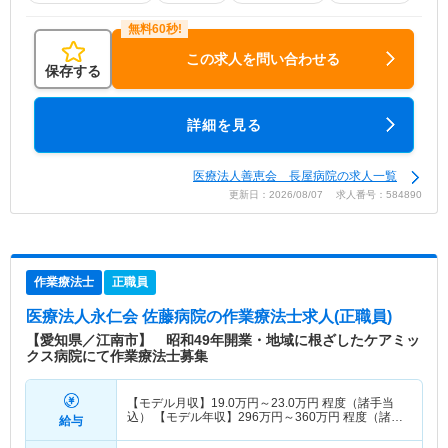
この求人を問い合わせる
保存する
詳細を見る
医療法人善恵会 長屋病院の求人一覧
更新日：2026/08/07 求人番号：584890
作業療法士
正職員
医療法人永仁会 佐藤病院
の作業療法士求人(正職員)
【愛知県／江南市】 昭和49年開業・地域に根ざしたケアミッ
クス病院にて作業療法士募集
【モデル月収】
19.0
万円～
23.0
万円
程度（諸手当
込） 【モデル年収】
296
万円～
360
万円
程度（諸手
給与
当・賞与込）