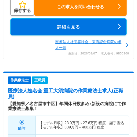
この求人を問い合わせる
保存する
詳細を見る
医療法人社団喜峰会 東海記念病院の求
人一覧
更新日：2026/08/07 求人番号：9856360
作業療法士
正職員
医療法人桂名会 重工大須病院
の作業療法士求人(正職
員)
【愛知県／名古屋市中区】年間休日数多め♪新設の病院にて作
業療法士募集！
【モデル月収】
23.0
万円～
27.6
万円
程度 諸手当込
【モデル年収】
339
万円～
408
万円
程度
給与