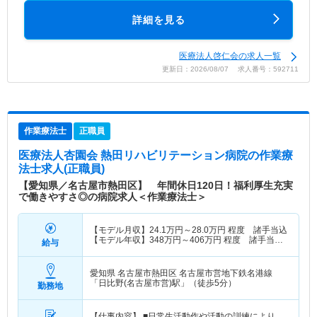
詳細を見る
医療法人啓仁会の求人一覧
更新日：2026/08/07 求人番号：592711
作業療法士
正職員
医療法人杏園会 熱田リハビリテーション病院
の作業療
法士求人(正職員)
【愛知県／名古屋市熱田区】 年間休日120日！福利厚生充実
で働きやすさ◎の病院求人＜作業療法士＞
【モデル月収】
24.1
万円～
28.0
万円
程度 諸手当込
【モデル年収】
348
万円～
406
万円
程度 諸手当・
給与
賞与込
愛知県 名古屋市熱田区
名古屋市営地下鉄名港線
「日比野(名古屋市営)駅」（徒歩5分）
勤務地
【仕事内容】 ■日常生活動作や活動の訓練により、