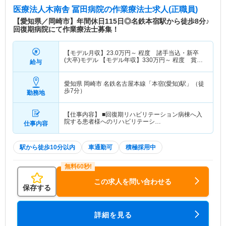
医療法人木南舎 冨田病院
の作業療法士求人(正職員)
【愛知県／岡崎市】年間休日115日◎名鉄本宿駅から徒歩8分♪
回復期病院にて作業療法士募集！
【モデル月収】
23.0
万円～
程度 諸手当込・新卒
(大卒)モデル 【モデル年収】
330
万円～
程度 賞与
給与
込・新卒(大卒)モデル
愛知県 岡崎市
名鉄名古屋本線「本宿(愛知)駅」（徒
歩7分）
勤務地
【仕事内容】 ■回復期リハビリテーション病棟へ入
院する患者様へのリハビリテーシ…
仕事内容
駅から徒歩10分以内
車通勤可
積極採用中
この求人を問い合わせる
保存する
詳細を見る