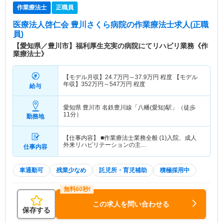
作業療法士
正職員
医療法人啓仁会 豊川さくら病院
の作業療法士求人(正職
員)
【愛知県／豊川市】福利厚生充実の病院にてリハビリ業務《作
業療法士》
【モデル月収】
24.7
万円～
37.9
万円
程度 【モデル
年収】
352
万円～
547
万円
程度
給与
愛知県 豊川市
名鉄豊川線「八幡(愛知)駅」（徒歩
11分）
勤務地
【仕事内容】 ■作業療法士業務全般 (1)入院、成人
外来リハビリテーションの主…
仕事内容
車通勤可
残業少なめ
託児所・育児補助
積極採用中
この求人を問い合わせる
保存する