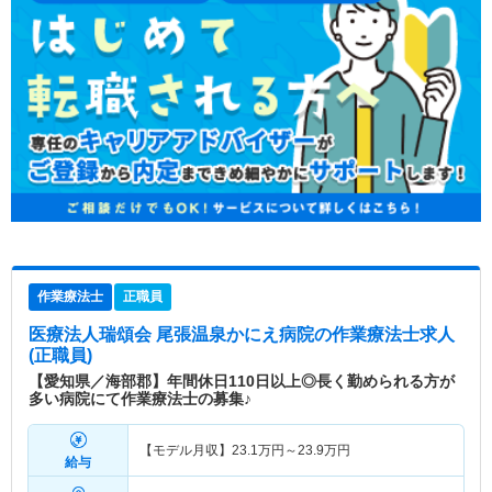
作業療法士
正職員
医療法人瑞頌会 尾張温泉かにえ病院
の作業療法士求人
(正職員)
【愛知県／海部郡】年間休日110日以上◎長く勤められる方が
多い病院にて作業療法士の募集♪
【モデル月収】
23.1
万円～
23.9
万円
給与