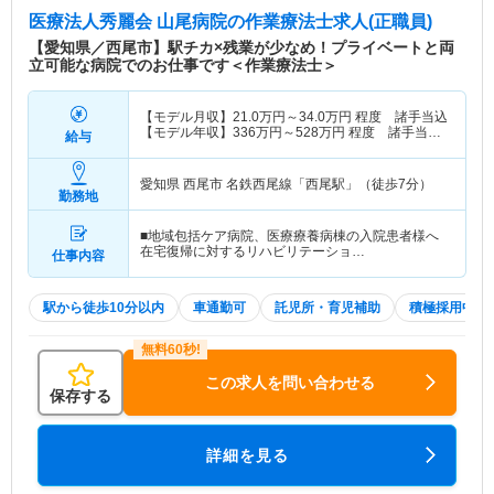
医療法人秀麗会 山尾病院
の作業療法士求人(正職員)
【愛知県／西尾市】駅チカ×残業が少なめ！プライベートと両
立可能な病院でのお仕事です＜作業療法士＞
【モデル月収】
21.0
万円～
34.0
万円
程度 諸手当込
【モデル年収】
336
万円～
528
万円
程度 諸手当
給与
込・賞与込
愛知県 西尾市
名鉄西尾線「西尾駅」（徒歩7分）
勤務地
■地域包括ケア病院、医療療養病棟の入院患者様へ
在宅復帰に対するリハビリテーショ…
仕事内容
駅から徒歩10分以内
車通勤可
託児所・育児補助
積極採用中
この求人を問い合わせる
保存する
詳細を見る