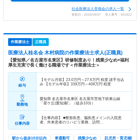
社会医療法人杏嶺会の求人一覧
更新日：2026/08/07 求人番号：501822
作業療法士
正職員
医療法人桂名会 木村病院
の作業療法士求人(正職員)
【愛知県／名古屋市名東区】研修制度あり！残業少なめ×福利
厚生充実で長く働ける職場です＜作業療法士＞
【モデル月収】
23.0
万円～
27.6
万円
程度 諸手当込
み 【モデル年収】
339
万円～
408
万円
程度
給与
愛知県 名古屋市名東区
名古屋市営地下鉄東山線
「星ケ丘(愛知)駅」（徒歩10分）
勤務地
【仕事内容】 ■整形疾患、脳疾患メインの入院患
者、外来患者のリハビリ業務、訪問…
仕事内容
駅から徒歩10分以内
車通勤可
残業少なめ
託児所・育児補助