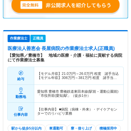
作業療法士
正職員
医療法人善恵会 長屋病院
の作業療法士求人(正職員)
【愛知県／豊橋市】 地域の医療・介護・福祉に貢献する病院
にて作業療法士募集
【モデル月収】
21.0
万円～
26.0
万円
程度 諸手当込
【モデル年収】
306
万円～
381
万円
程度 諸手当・
給与
賞与込
愛知県 豊橋市
豊橋鉄道東田本線(駅前－運動公園前)
「市役所前(愛知)駅」（徒歩1分）
勤務地
【仕事内容】 ■病院（病棟・外来）・デイケアセン
ターでのリハビリ業務
仕事内容
駅から徒歩5分以内
車通勤可
寮・借り上げ
積極採用中