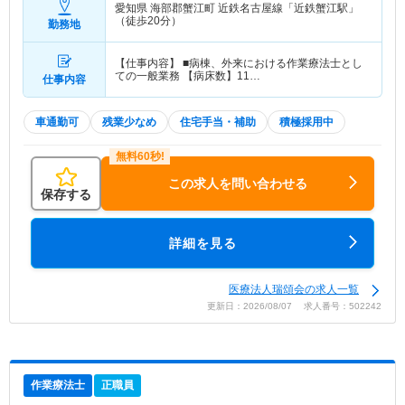
愛知県 海部郡蟹江町
近鉄名古屋線「近鉄蟹江駅」
（徒歩20分）
勤務地
【仕事内容】 ■病棟、外来における作業療法士とし
ての一般業務 【病床数】11…
仕事内容
車通勤可
残業少なめ
住宅手当・補助
積極採用中
この求人を問い合わせる
保存する
詳細を見る
医療法人瑞頌会の求人一覧
更新日：2026/08/07 求人番号：502242
作業療法士
正職員