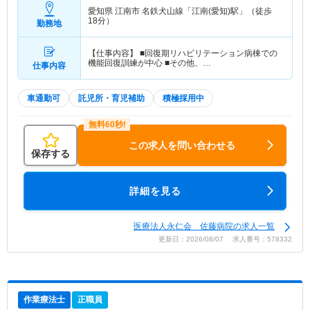
愛知県 江南市
名鉄犬山線「江南(愛知)駅」（徒歩
18分）
勤務地
【仕事内容】 ■回復期リハビリテーション病棟での
機能回復訓練が中心 ■その他、…
仕事内容
車通勤可
託児所・育児補助
積極採用中
この求人を問い合わせる
保存する
詳細を見る
医療法人永仁会 佐藤病院の求人一覧
更新日：2026/08/07 求人番号：578332
作業療法士
正職員