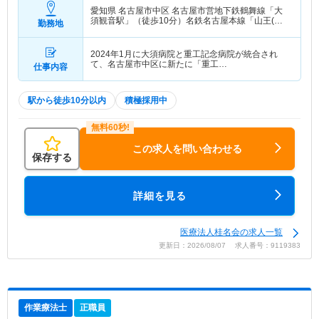
愛知県 名古屋市中区
名古屋市営地下鉄鶴舞線「大
須観音駅」（徒歩10分）名鉄名古屋本線「山王(愛
勤務地
知)駅」（徒歩10分）
2024年1月に大須病院と重工記念病院が統合され
て、名古屋市中区に新たに「重工…
仕事内容
駅から徒歩10分以内
積極採用中
この求人を問い合わせる
保存する
詳細を見る
医療法人桂名会の求人一覧
更新日：2026/08/07 求人番号：9119383
作業療法士
正職員