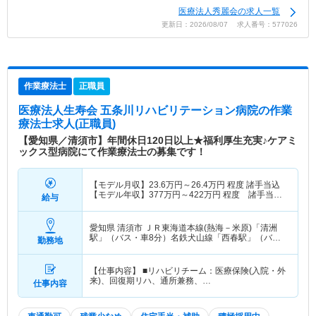
医療法人秀麗会の求人一覧
更新日：2026/08/07 求人番号：577026
作業療法士
正職員
医療法人生寿会 五条川リハビリテーション病院
の作業
療法士求人(正職員)
【愛知県／清須市】年間休日120日以上★福利厚生充実♪ケアミ
ックス型病院にて作業療法士の募集です！
【モデル月収】
23.6
万円～
26.4
万円
程度 諸手当込
【モデル年収】
377
万円～
422
万円
程度 諸手当・
給与
賞与込
愛知県 清須市
ＪＲ東海道本線(熱海－米原)「清洲
駅」（バス・車8分）名鉄犬山線「西春駅」（バ
勤務地
ス・車10分）
【仕事内容】 ■リハビリチーム：医療保険(入院・外
来)、回復期リハ、通所兼務、…
仕事内容