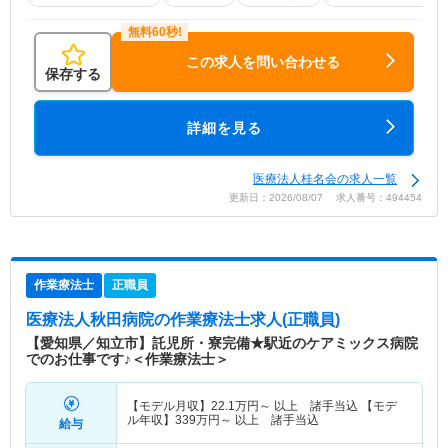
この求人を問い合わせる
保存する
詳細を見る
医療法人桂名会の求人一覧
更新日：2026/08/07 求人番号：494454
作業療法士
正職員
医療法人秋田病院
の作業療法士求人(正職員)
【愛知県／知立市】託児所・寮完備★駅近のケアミックス病院
でのお仕事です♪＜作業療法士＞
【モデル月収】
22.1
万円～
以上 諸手当込 【モデ
ル年収】
339
万円～
以上 諸手当込
給与