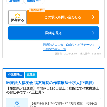
車通勤可
積極採用中
この求人を問い合わせる
保存する
詳細を見る
医療法人白山会 白山リハビリテーショ
ン病院の求人一覧
更新日：2026/08/07 求人番号：508388
作業療法士
正職員
医療法人福友会 福友病院
の作業療法士求人(正職員)
【愛知県／日進市】年間休日120日以上！病院にて作業療法士
のお仕事です♪＜正社員＞
【モデル月収】
24.0
万円～
27.3
万円
程度 ※諸手当
込み