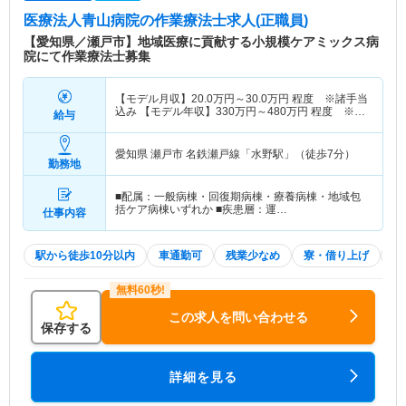
医療法人青山病院
の作業療法士求人(正職員)
【愛知県／瀬戸市】地域医療に貢献する小規模ケアミックス病
院にて作業療法士募集
【モデル月収】
20.0
万円～
30.0
万円
程度 ※諸手当
込み 【モデル年収】
330
万円～
480
万円
程度 ※諸
給与
手当・賞与込み
愛知県 瀬戸市
名鉄瀬戸線「水野駅」（徒歩7分）
勤務地
■配属：一般病棟・回復期病棟・療養病棟・地域包
括ケア病棟いずれか ■疾患層：運…
仕事内容
駅から徒歩10分以内
車通勤可
残業少なめ
寮・借り上げ
積
この求人を問い合わせる
保存する
詳細を見る