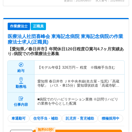
更新日：2026/08/07 求人番号：10246653
作業療法士
正職員
医療法人社団喜峰会 東海記念病院 東海記念病院
の作業
療法士求人(正職員)
【愛知県／春日井市】年間休日120日程度◎賞与4.7ヶ月実績あ
り♪病院での作業療法士募集
【モデル年収】
326
万円～
程度 ※職種手当含む
給与
愛知県 春日井市
ＪＲ中央本線(名古屋－塩尻)「高蔵
寺駅」（バス・車15分）愛知環状鉄道「高蔵寺駅」
勤務地
（バス・車15分） 他
■病院でのリハビリテーション業務 ※訪問リハビリ
の業務を中心とした配属
仕事内容
車通勤可
住宅手当・補助
託児所・育児補助
積極採用中