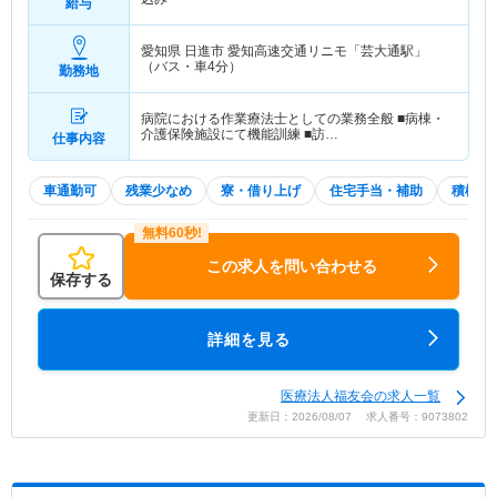
給与
愛知県 日進市
愛知高速交通リニモ「芸大通駅」
（バス・車4分）
勤務地
病院における作業療法士としての業務全般 ■病棟・
介護保険施設にて機能訓練 ■訪…
仕事内容
車通勤可
残業少なめ
寮・借り上げ
住宅手当・補助
積極採
この求人を問い合わせる
保存する
詳細を見る
医療法人福友会の求人一覧
更新日：2026/08/07 求人番号：9073802