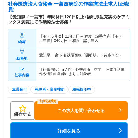
社会医療法人杏嶺会 一宮西病院
の作業療法士求人(正職
員)
【愛知県／一宮市】年間休日120日以上♪福利厚生充実のケアミ
ックス病院にて作業療法士募集！
【モデル月収】
21.4
万円～
程度 諸手当込 【モデ
ル年収】
340
万円～
程度 諸手当込
給与
愛知県 一宮市
名鉄尾西線「開明駅」（徒歩20分）
勤務地
【仕事内容】 ■入院、外来通所、訪問 日常生活動
作や活動の訓練により、対象者…
仕事内容
車通勤可
託児所・育児補助
積極採用中
この求人を問い合わせる
保存する
詳細を見る