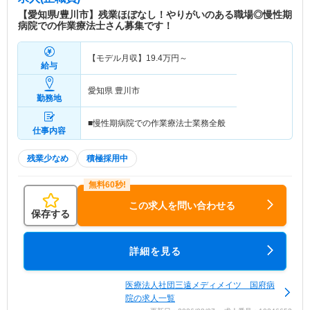
【愛知県/豊川市】残業ほぼなし！やりがいのある職場◎慢性期
病院での作業療法士さん募集です！
【モデル月収】
19.4
万円～
給与
愛知県 豊川市
勤務地
■慢性期病院での作業療法士業務全般
仕事内容
残業少なめ
積極採用中
この求人を問い合わせる
保存する
詳細を見る
医療法人社団三遠メディメイツ 国府病
院の求人一覧