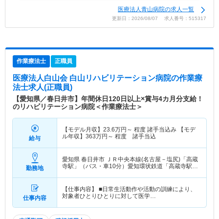
医療法人青山病院の求人一覧
更新日：2026/08/07 求人番号：515317
作業療法士
正職員
医療法人白山会 白山リハビリテーション病院
の作業療
法士求人(正職員)
【愛知県／春日井市】年間休日120日以上×賞与4カ月分支給！
のリハビリテーション病院＜作業療法士＞
【モデル月収】
23.6
万円～
程度 諸手当込み 【モデ
ル年収】
363
万円～
程度 諸手当込
給与
愛知県 春日井市
ＪＲ中央本線(名古屋－塩尻)「高蔵
寺駅」（バス・車10分）愛知環状鉄道「高蔵寺駅」
勤務地
（バス・車10分） 他
【仕事内容】 ■日常生活動作や活動の訓練により、
対象者ひとりひとりに対して医学…
仕事内容