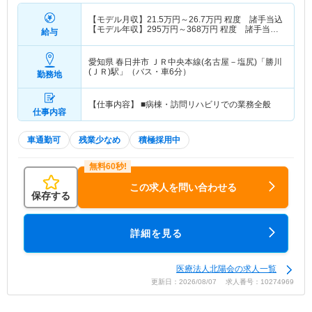
【モデル月収】
21.5
万円～
26.7
万円
程度 諸手当込
【モデル年収】
295
万円～
368
万円
程度 諸手当・
給与
賞与込
愛知県 春日井市
ＪＲ中央本線(名古屋－塩尻)「勝川
(ＪＲ)駅」（バス・車6分）
勤務地
【仕事内容】 ■病棟・訪問リハビリでの業務全般
仕事内容
車通勤可
残業少なめ
積極採用中
この求人を問い合わせる
保存する
詳細を見る
医療法人北陽会の求人一覧
更新日：2026/08/07 求人番号：10274969