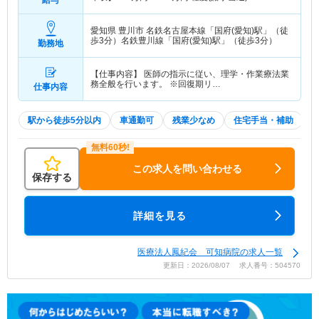
給与
愛知県 豊川市
名鉄名古屋本線「国府(愛知)駅」（徒
歩3分）名鉄豊川線「国府(愛知)駅」（徒歩3分）
勤務地
【仕事内容】 医師の指示に従い、理学・作業療法業
務全般を行います。 ※回復期リ…
仕事内容
駅から徒歩5分以内
車通勤可
残業少なめ
住宅手当・補助
この求人を問い合わせる
保存する
詳細を見る
医療法人鳳紀会 可知病院の求人一覧
更新日：2026/08/07 求人番号：504570