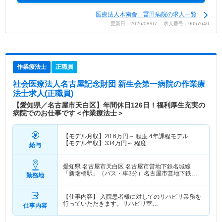
医療法人木南舎 冨田病院の求人一覧
更新日：2026/08/07 求人番号：9057640
作業療法士
正職員
社会医療法人名古屋記念財団 新生会第一病院
の作業療
法士求人(正職員)
【愛知県／名古屋市天白区】年間休日126日！福利厚生充実の
病院でのお仕事です＜作業療法士＞
【モデル月収】
20.6
万円～
程度 4年課程モデル
【モデル年収】
334
万円～
程度
給与
愛知県 名古屋市天白区
名古屋市営地下鉄名城線
「新瑞橋駅」（バス・車3分）名古屋市営地下鉄桜
勤務地
通線「新瑞橋駅」（バス・車3分）
【仕事内容】 入院患者様に対してのリハビリ業務を
行っていただきます。リハビリ室…
仕事内容