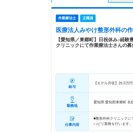
作業療法士
正職員
医療法人みやけ整形外科
の作
【愛知県／東郷町】日祝休み♪経験
クリニックにて作業療法士さんの募
【モデル月収】
26.0
万円
給与
愛知県 愛知郡東郷町
名
勤務地
■整形外科クリニックに
ハビリ業務を行います。 
仕事内容