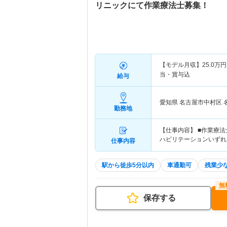
リニックにて作業療法士募集！
【モデル月収】
25.0
万円
当・賞与込
給与
愛知県 名古屋市中村区
勤務地
【仕事内容】 ■作業療
ハビリテーションいずれ
仕事内容
駅から徒歩5分以内
車通勤可
残業少
保存する