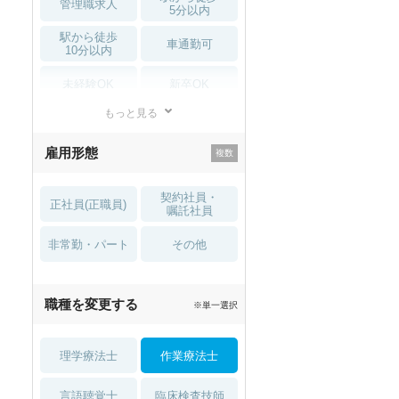
管理職求人
5分以内
駅から徒歩
車通勤可
10分以内
未経験OK
新卒OK
もっと見る
残業少なめ
寮・借り上げ
雇用形態
託児所・
住宅手当・補助
育児補助
契約社員・
正社員(正職員)
土日祝休
無資格 OK
嘱託社員
非常勤・パート
積極採用中
WEB面接OK
その他
2027年4月入職可
夏～秋入職可
職種を変更する
※単一選択
1月入職可
理学療法士
作業療法士
言語聴覚士
臨床検査技師