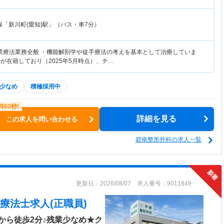
線「新川町(愛知)駅」（バス・車7分）
業療法業務全般 ・機能解剖学や徒手療法の考えを基本として治療していま
が在籍しており（2025年5月時点）、チ…
少なめ
積極採用中
詳細を見る
この求人を問い合わせる
碧南整形外科の求人一覧
更新日：2026/08/07 求人番号：9011849
療法士求人(正職員)
から徒歩2分♪残業少なめ★ク