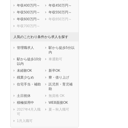
年収400万円～
年収450万円～
年収500万円～
年収550万円～
年収600万円～
年収650万円～
年収700万円～
人気のこだわり条件から求人を探す
管理職求人
駅から徒歩5分以
内
駅から徒歩10分
車通勤可
以内
未経験OK
新卒OK
残業少なめ
寮・借り上げ
住宅手当・補助
託児所・育児補
助
土日祝休
無資格 OK
積極採用中
WEB面接OK
2027年4月入職
夏～秋入職可
可
1月入職可