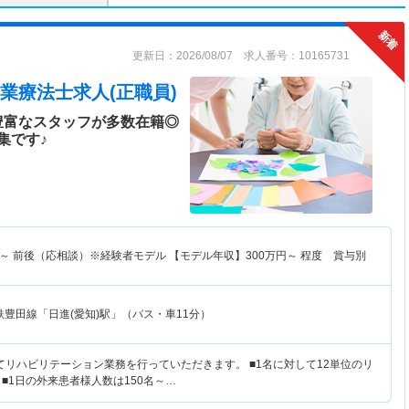
更新日：2026/08/07 求人番号：10165731
業療法士求人(正職員)
豊富なスタッフが多数在籍◎
集です♪
～
前後（応相談）※経験者モデル 【モデル年収】
300
万円～
程度 賞与別
鉄豊田線「日進(愛知)駅」（バス・車11分）
てリハビリテーション業務を行っていただきます。 ■1名に対して12単位のリ
■1日の外来患者様人数は150名～…