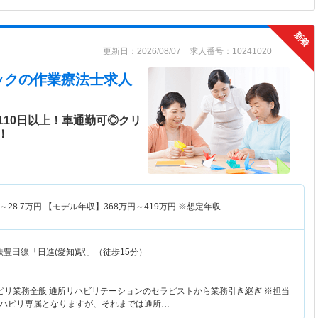
更新日：2026/08/07 求人番号：10241020
ック
の作業療法士求人
110日以上！車通勤可◎クリ
！
～
28.7
万円
【モデル年収】
368
万円～
419
万円
※想定年収
鉄豊田線「日進(愛知)駅」（徒歩15分）
ビリ業務全般 通所リハビリテーションのセラピストから業務引き継ぎ ※担当
ハビリ専属となりますが、それまでは通所…