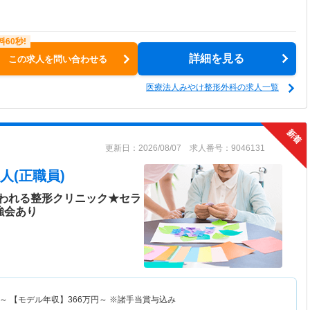
詳細を見る
この求人を問い合わせる
医療法人みやけ整形外科の求人一覧
更新日：2026/08/07 求人番号：9046131
人(正職員)
われる整形クリニック★セラ
強会あり
～
【モデル年収】
366
万円～
※諸手当賞与込み