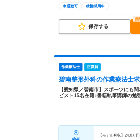
車通勤可
積極採用中
保存する
作業療法士
正職員
碧南整形外科
の作業療法士求
【愛知県／碧南市】スポーツにも関
ピスト15名在籍♪書籍執筆講師の勉
【モデル月収】
24.0
万円
給与