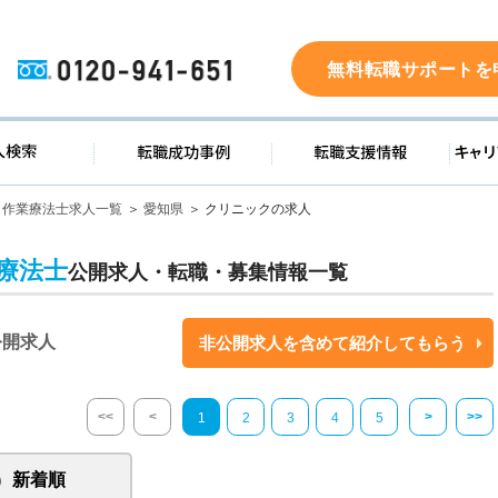
0120-941-651
無料転職サポートを
ド
求人検索
転職成功事例
転職支
作業療法士求人一覧
愛知県
クリニックの求人
療法士
公開求人・転職・募集情報一覧
公開求人
非公開求人を含めて紹介してもらう
<<
<
>
>>
1
2
3
4
5
新着順