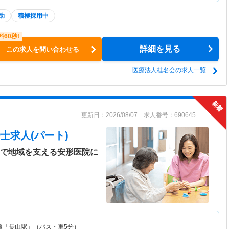
助
積極採用中
詳細を見る
この求人を問い合わせる
医療法人桂名会の求人一覧
更新日：2026/08/07 求人番号：690645
士求人(パート)
援で地域を支える安形医院に
線「長山駅」（バス・車5分）