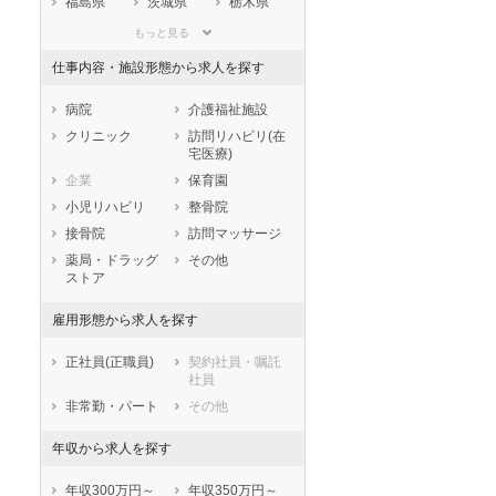
福島県
茨城県
栃木県
群馬県
埼玉県
千葉県
もっと見る
東京都
神奈川県
新潟県
仕事内容・施設形態から求人を探す
山梨県
長野県
富山県
石川県
福井県
岐阜県
病院
介護福祉施設
静岡県
愛知県
三重県
クリニック
訪問リハビリ(在
宅医療)
滋賀県
京都府
大阪府
企業
保育園
兵庫県
奈良県
和歌山県
小児リハビリ
整骨院
鳥取県
島根県
岡山県
接骨院
訪問マッサージ
広島県
山口県
徳島県
薬局・ドラッグ
その他
香川県
愛媛県
高知県
ストア
福岡県
佐賀県
長崎県
雇用形態から求人を探す
熊本県
大分県
宮崎県
鹿児島県
沖縄県
正社員(正職員)
契約社員・嘱託
社員
非常勤・パート
その他
年収から求人を探す
年収300万円～
年収350万円～