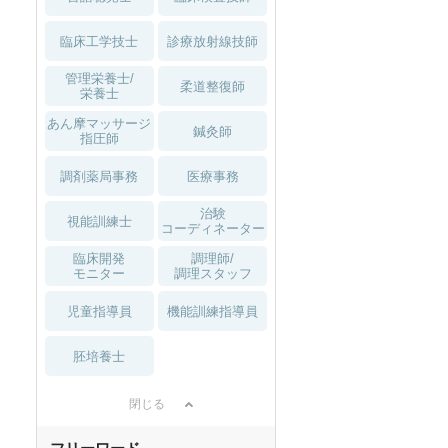
臨床工学技士
診療放射線技師
管理栄養士/
柔道整復師
栄養士
あん摩マッサージ
鍼灸師
指圧師
調剤薬局事務
医療事務
治験
視能訓練士
コーディネーター
臨床開発
調理師/
モニター
調理スタッフ
児童指導員
機能訓練指導員
胚培養士
閉じる