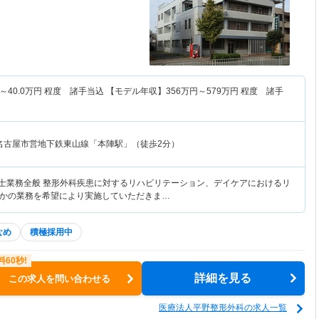
～
40.0
万円
程度 諸手当込 【モデル年収】
356
万円～
579
万円
程度 諸手
名古屋市営地下鉄東山線「本陣駅」（徒歩2分）
法士業務全般 整形外科疾患に対するリハビリテーション、デイケアにおけるリ
かの業務を希望により実施していただきま…
なめ
積極採用中
詳細を見る
この求人を問い合わせる
医療法人平野整形外科の求人一覧