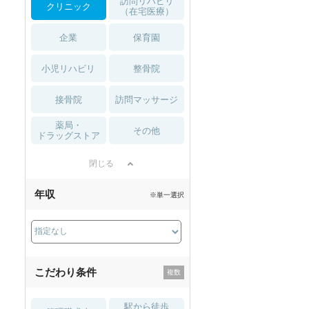
訪問リハビリ
クリニック
（在宅医療）
企業
保育園
小児リハビリ
整骨院
接骨院
訪問マッサージ
薬局・
その他
ドラッグストア
閉じる
年収
※単一選択
こだわり条件
駅から徒歩