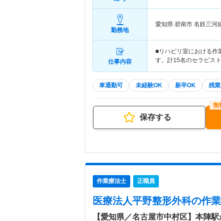
愛知県 碧南市
名鉄三河
勤務地
■リハビリ室における作
す。計15名のセラピスト
仕事内容
車通勤可
未経験OK
新卒OK
残業
保存する
作業療法士
正職員
医療法人平野整形外科
の作業
【愛知県／名古屋市中村区】本陣駅