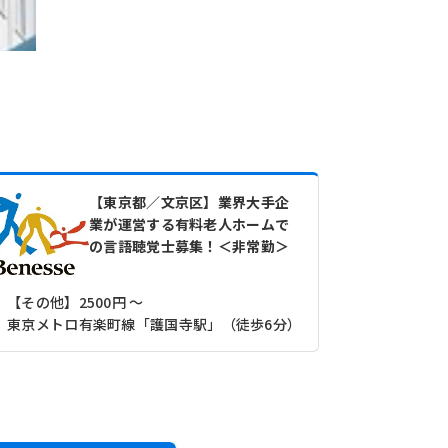
【東京都／文京区】業界大手企
業が運営する有料老人ホームで
の言語聴覚士募集！＜非常勤＞
【その他】2500円 ～
【その他】35
東京メトロ有楽町線「護国寺駅」（徒歩6分）
東京メトロ