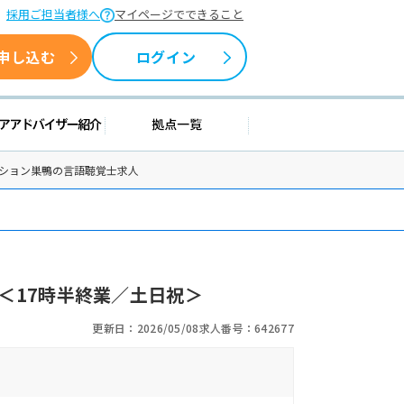
採用ご担当者様へ
マイページでできること
申し込む
ログイン
援情報
キャリアアドバイザー紹介
拠点一覧
ーション巣鴨の言語聴覚士求人
＜17時半終業／土日祝＞
更新日：2026/05/08
求人番号：642677