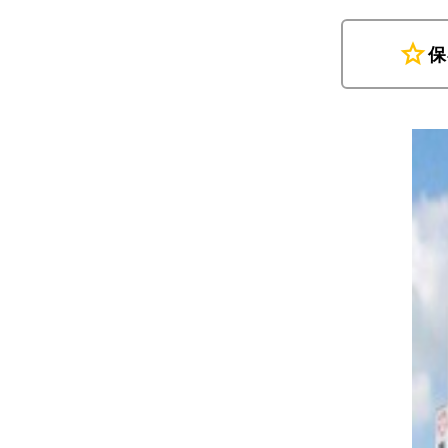
star
保