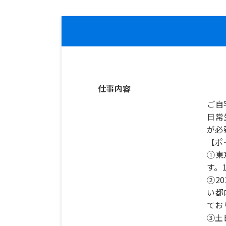
仕事内容
ご自
日常
が必
【ポ
①東
す。
②2
い都
てお
③土