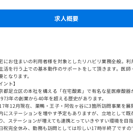
求人概要
宅にお住まいの利用者様を対象としたリハビリ業務全般。利
生活を行う上での基本動作のサポートをして頂きます。医師
要となります。
イント】
京都足立区の本社を構える「在宅酸素」で有名な星医療酸器
1973年の創業から40年を超える歴史があります。
017年12月現在、巣鴨・王子・阿佐ヶ谷に3箇所訪問事業を
内にステーションを増やす予定もありますが、立地として既
り、ステーションが増えても連携とっていきやすい環境を目
日祝完全休み、勤務も訪問としては珍しい17時半終了ですの