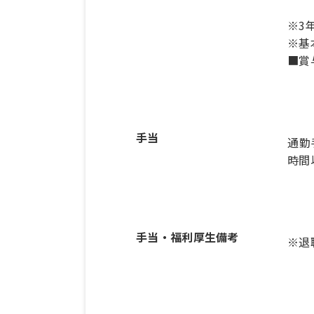
※3
※基
■賞
手当
通勤
時間
手当・福利厚生備考
※退