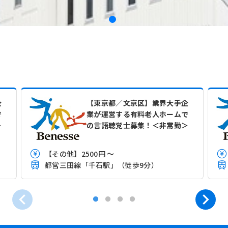
企
【東京都／文京区】業界大手企
で
業が運営する有料老人ホームで
＞
の言語聴覚士募集！＜非常勤＞
【その他】2500円 ～
）
都営三田線「千石駅」（徒歩9分）