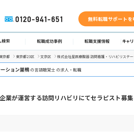
無料転職サポートを
0120-941-651
ド
求人検索
転職成功事例
転職支
東京都
東京都23区
文京区
株式会社星医療酸器 訪問看護・リハビリステ
テーション巣鴨
の言語聴覚士 の求人・転職
企業が運営する訪問リハビリにてセラピスト募集