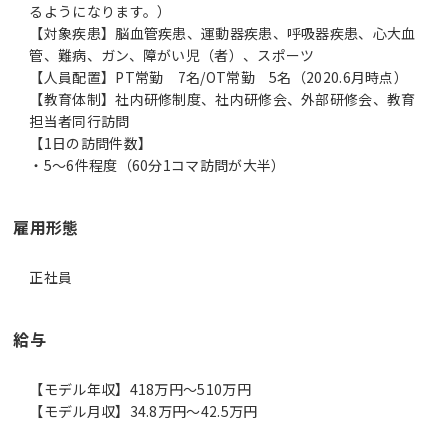
るようになります。）
【対象疾患】脳血管疾患、運動器疾患、呼吸器疾患、心大血
管、難病、ガン、障がい児（者）、スポーツ
【人員配置】PT常勤 7名/OT常勤 5名（2020.6月時点）
【教育体制】社内研修制度、社内研修会、外部研修会、教育
担当者同行訪問
【1日の訪問件数】
・5～6件程度（60分1コマ訪問が大半）
雇用形態
正社員
給与
【モデル年収】418万円〜510万円
【モデル月収】34.8万円〜42.5万円