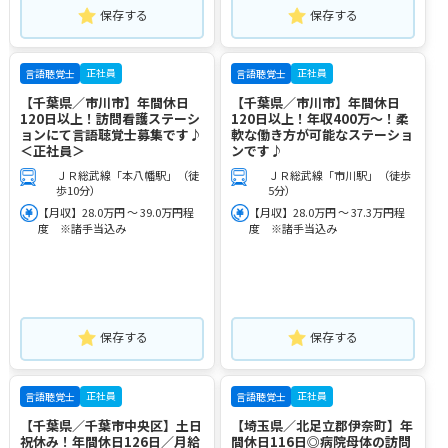
保存する
保存する
正社員
正社員
言語聴覚士
言語聴覚士
【千葉県／市川市】年間休日
【千葉県／市川市】年間休日
120日以上！訪問看護ステーシ
120日以上！年収400万～！柔
ョンにて言語聴覚士募集です♪
軟な働き方が可能なステーショ
＜正社員＞
ンです♪
ＪＲ総武線「本八幡駅」（徒
ＪＲ総武線「市川駅」（徒歩
歩10分）
5分）
【月収】28.0万円 ～ 39.0万円程
【月収】28.0万円 ～ 37.3万円程
度 ※諸手当込み
度 ※諸手当込み
保存する
保存する
正社員
正社員
言語聴覚士
言語聴覚士
【千葉県／千葉市中央区】土日
【埼玉県／北足立郡伊奈町】年
祝休み！年間休日126日／月給
間休日116日◎病院母体の訪問