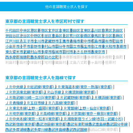
他の言語聴覚士求人を探す
東京都の言語聴覚士求人を市区町村で探す
千代田区
中央区
港区
新宿区
文京区
台東区
墨田区
江東区
品川区
目黒区
大田区
世田谷区
渋谷区
中野区
杉並区
豊島区
北区
荒川区
板橋区
練馬区
足立区
葛飾区
江戸川区
八王子市
立川市
武蔵野市
三鷹市
青梅市
府中市
昭島市
調布市
町田市
小金井市
小平市
日野市
東村山市
国分寺市
国立市
福生市
狛江市
東大和市
清瀬市
東久留米市
武蔵村山市
多摩市
稲城市
羽村市
あきる野市
西東京市
西多摩郡瑞穂町
西多摩郡日の出町
西多摩郡檜原村
西多摩郡奥多摩町
大島町
利島村
新島村
神津島村
三宅村
御蔵島村
八丈島八丈町
青ヶ島村
小笠原村
東京都の言語聴覚士求人を路線で探す
ＪＲ中央線
ＪＲ総武線(東京都)
ＪＲ東海道本線(東京－熱海)(東京都)
ＪＲ京浜東北線(東京都)
ＪＲ山手線
ＪＲ横須賀線(東京都)
ＪＲ南武線(川崎－立川)(東京都)
ＪＲ武蔵野線(東京都)
ＪＲ横浜線(東京都)
ＪＲ青梅線
ＪＲ五日市線
ＪＲ八高線(東京都)
ＪＲ東北本線(上野－盛岡)(東京都)
ＪＲ常磐線(上野－仙台)(東京都)
ＪＲ埼京線(東京都)
ＪＲ高崎線(東京都)
ＪＲ京葉線(東京－蘇我)(東京都)
ＪＲ中央本線(東京－松本)(東京都)
ＪＲ湘南新宿ライン線(赤羽－武蔵小杉)
西武新宿線(東京都)
西武池袋線(東京都)
西武有楽町線
西武豊島線
西武国分寺線
西武多摩湖線
西武多摩川線
西武拝島線
西武西武園線
西武山口線(東京都)