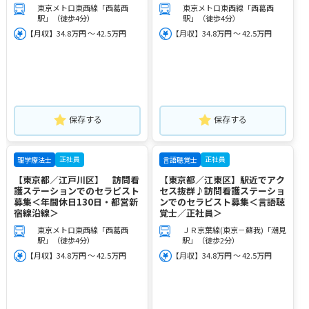
東京メトロ東西線「西葛西
東京メトロ東西線「西葛西
駅」（徒歩4分）
駅」（徒歩4分）
【月収】34.8万円 ～ 42.5万円
【月収】34.8万円 ～ 42.5万円
保存する
保存する
正社員
正社員
理学療法士
言語聴覚士
【東京都／江戸川区】 訪問看
【東京都／江東区】駅近でアク
護ステーションでのセラピスト
セス抜群♪訪問看護ステーショ
募集＜年間休日130日・都営新
ンでのセラピスト募集＜言語聴
宿線沿線＞
覚士／正社員＞
東京メトロ東西線「西葛西
ＪＲ京葉線(東京－蘇我)「潮見
駅」（徒歩4分）
駅」（徒歩2分）
【月収】34.8万円 ～ 42.5万円
【月収】34.8万円 ～ 42.5万円