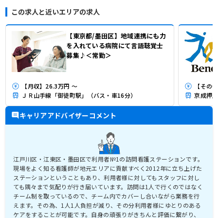
この求人と近いエリアの求人
【東京都/墨田区】地域連携にも力
を入れている病院にて言語聴覚士
募集♪＜常勤＞
【月収】26.3万円 ～
【その他
ＪＲ山手線「御徒町駅」（バス・車16分）
京成押上
キャリアアドバイザーコメント
江戸川区・江東区・墨田区で利用者№1の訪問看護ステーションです。
現場をよく知る看護師が地元エリアに貢献すべく2012年に立ち上げた
ステーションということもあり、利用者様に対してもスタッフに対し
ても隅々まで気配りが行き届いています。訪問は1人で行くのではなく
チーム制を取っているので、チーム内でカバーし合いながら業務を行
えます。その為、1人1人負担が減り、その分利用者様にゆとりのある
ケアをすることが可能です。自身の頑張りがきちんと評価に繋がり、