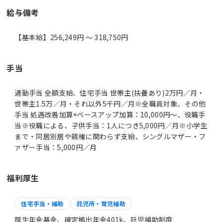
給与備考
手当
通勤手当 全額支給、住宅手当 世帯主(扶養あり)2万円／月・
世帯主1.5万／月・それ以外5千円／月※全職員対象、その他
手当 処遇改善加算+ベースアップ加算：10,000円～、役職手
当※役職による、子供手当：1人につき5,000円／月※小学生
まで・同居別居や親権に関わらず支給、シングルマザー・フ
ァザー手当：5,000円／月
福利厚生
住宅手当・補助
託児所・育児補助
厚生年金基金、確定拠出年金401k、託児補助制度