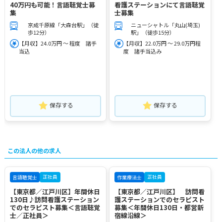
40万円も可能！言語聴覚士募
看護ステーションにて言語聴覚
集
士募集
京成千原線「大森台駅」（徒
ニューシャトル「丸山(埼玉)
歩12分）
駅」（徒歩15分）
【月収】24.0万円 ～ 程度 諸手
【月収】22.0万円 ～ 29.0万円程
当込
度 諸手当込み
保存する
保存する
この法人の他の求人
正社員
正社員
言語聴覚士
作業療法士
【東京都／江戸川区】年間休日
【東京都／江戸川区】 訪問看
130日♪訪問看護ステーション
護ステーションでのセラピスト
でのセラピスト募集＜言語聴覚
募集＜年間休日130日・都営新
士／正社員＞
宿線沿線＞