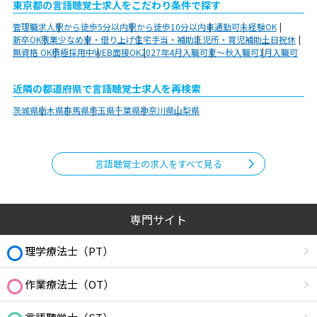
東京都の言語聴覚士求人をこだわり条件で探す
管理職求人
駅から徒歩5分以内
駅から徒歩10分以内
車通勤可
未経験OK
新卒OK
残業少なめ
寮・借り上げ
住宅手当・補助
託児所・育児補助
土日祝休
無資格 OK
積極採用中
WEB面接OK
2027年4月入職可
夏～秋入職可
1月入職可
近隣の都道府県で言語聴覚士求人を再検索
茨城県
栃木県
群馬県
埼玉県
千葉県
神奈川県
山梨県
言語聴覚士の求人をすべて見る
専門サイト
理学療法士（PT）
作業療法士（OT）