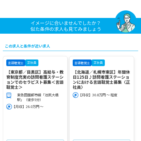
イメージに合いませんでしたか？
似た条件の求人も見てみましょう
この求人と条件が近い求人
正社員
正社員
言語聴覚士
言語聴覚士
【東京都／目黒区】高給与・教
【北海道／札幌市東区】年間休
育制度充実の訪問看護ステーシ
日125日♪訪問看護ステーショ
ョンでのセラピスト募集＜言語
ンにおける言語聴覚士募集〈正
聴覚士＞
社員〉
東急田園都市線「池尻大橋
【月収】30.8万円 ～ 程度
駅」（徒歩5分）
【月収】26.0万円 ～