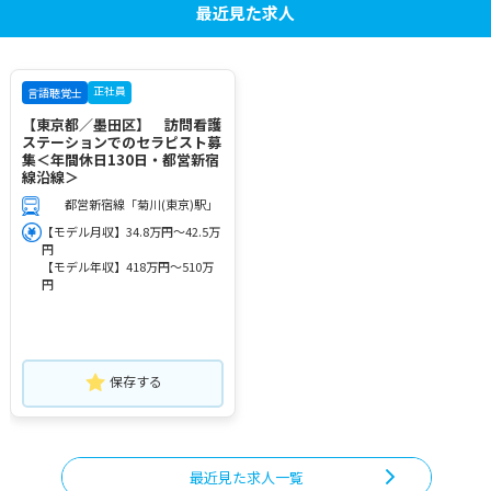
最近見た求人
正社員
言語聴覚士
【東京都／墨田区】 訪問看護
ステーションでのセラピスト募
集＜年間休日130日・都営新宿
線沿線＞
都営新宿線「菊川(東京)駅」
【モデル月収】34.8万円～42.5万
円
【モデル年収】418万円～510万
円
保存する
最近見た求人一覧