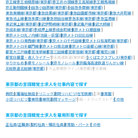
京王線
京王相模原線(東京都)
京王井の頭線
京王高尾線
京王競馬場線
京王動物園線
小田急小田原線(東京都)
小田急多摩線(東京都)
東急東横線(東京都)
東急目黒線(東京都)
東急田園都市線(東京都)
東急大井町線
東急池上線
東急多摩川線
東急世田谷線
京急本線(東京都)
京急空港線
東武東上線(東京都)
東武伊勢崎線(東京都)
東武亀戸線
東武大師線
京成本線(東京都)
京成押上線
京成金町線
東京メトロ銀座線
東京メトロ丸ノ内線(池袋－荻窪)
東京メトロ日比谷線
東京メトロ東西線(東京都)
東京メトロ千代田線
東京メトロ有楽町線(東京都)
東京メトロ半蔵門線
東京メトロ南北線
東京メトロ副都心線(東京都)
都営大江戸線
都営浅草線
都営三田線
都営新宿線(東京都)
都電荒川線
都営日暮里・舎人ライナー
埼玉高速鉄道(東京都)
つくばエクスプレス(東京都)
ゆりかもめ
多摩モノレール
東京モノレール
東京臨海高速鉄道りんかい線
北総鉄道北総線(東京都)
ＪＲ上野東京ライン(東京都)
京王新線
東京都の言語聴覚士求人を仕事内容で探す
病院
介護福祉施設
クリニック
訪問リハビリ(在宅医療)
企業
保育園
小児リハビリ
整骨院
接骨院
訪問マッサージ
薬局・ドラッグストア
その他
東京都の言語聴覚士求人を雇用形態で探す
正社員(正職員)
契約社員・嘱託社員
非常勤・パート
その他