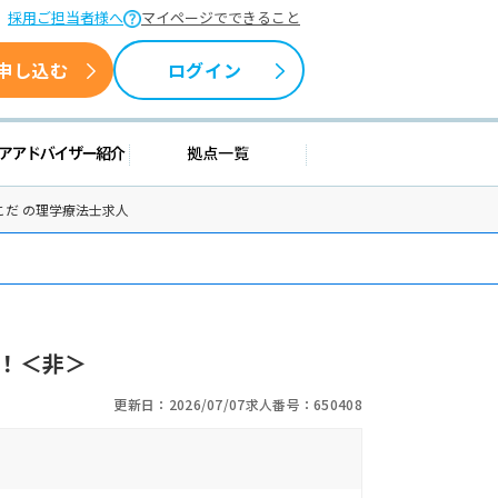
採用ご担当者様へ
マイページでできること
申し込む
ログイン
情報
キャリアアドバイザー紹介
拠点一覧
だ の理学療法士求人
！＜非＞
更新日：2026/07/07
求人番号：650408