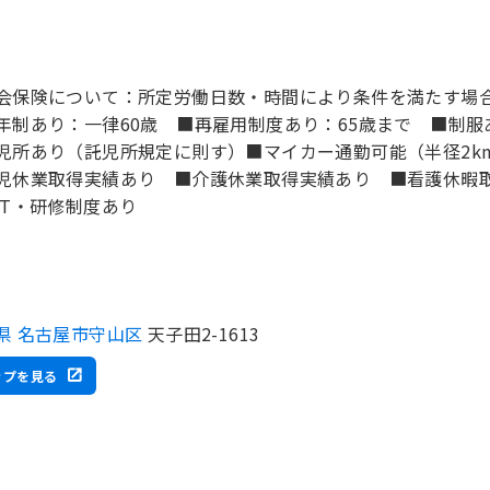
会保険について：所定労働日数・時間により条件を満たす場
年制あり：一律60歳 ■再雇用制度あり：65歳まで ■制服
児所あり（託児所規定に則す）■マイカー通勤可能（半径2k
児休業取得実績あり ■介護休業取得実績あり ■看護休暇
JT・研修制度あり
県 名古屋市守山区
天子田2-1613
ップを見る