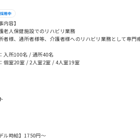
採用中
事内容】
護老人保健施設でのリハビリ業務
所者様、通所者様等、介護者様へのリハビリ業務として専門
入所100名 / 通所40名
個室20室 / 2人室2室 / 4人室19室
ト
デル時給】1750円〜