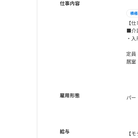
仕事内容
積極
【仕
■介
・入
定員：
居室：
雇用形態
パー
給与
【モ