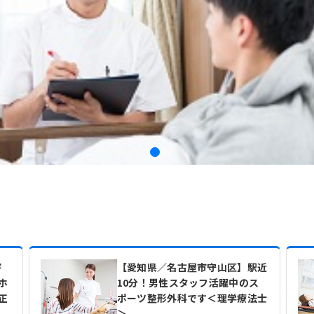
寄
【愛知県／名古屋市守山区】駅近
ホ
10分！男性スタッフ活躍中のス
正
ポーツ整形外科です＜理学療法士
＞