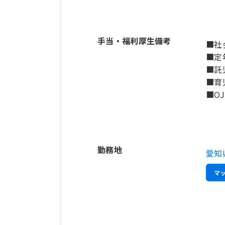
手当・福利厚生備考
■社
■定
■託
■育
■O
勤務地
愛知
マ