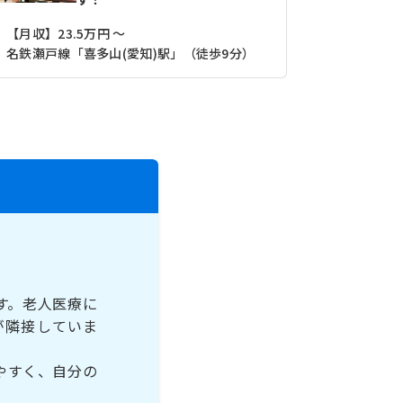
【月収】23.5万円 ～
【月収】26
名鉄瀬戸線「喜多山(愛知)駅」（徒歩9分）
す。老人医療に
が隣接していま
やすく、自分の