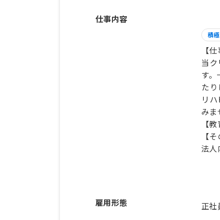
仕事内容
積極
【仕
当ク
す。
たり
リハ
みま
【教
【そ
法人
雇用形態
正社