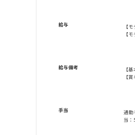
給与
【モ
【モ
給与備考
【基本
【賞
手当
通勤
当：5