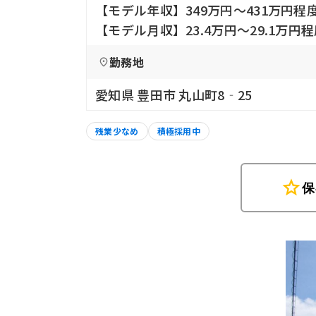
【モデル年収】349万円〜431万円程
【モデル月収】23.4万円〜29.1万円
勤務地
愛知県 豊田市 丸山町8‐25
残業少なめ
積極採用中
star
保