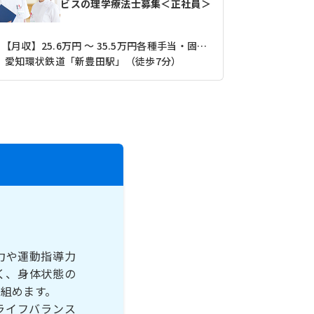
ビスの理学療法士募集＜正社員＞
【月収】25.6万円 ～ 35.5万円各種手当・固定残業代含む
【月収】22
愛知環状鉄道「新豊田駅」（徒歩7分）
名鉄三河線
力や運動指導力
く、身体状態の
組めます。
ライフバランス