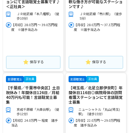
ョンにて言語聴覚士募集です♪
軟な働き方が可能なステーショ
＜正社員＞
ンです♪
ＪＲ総武線「本八幡駅」（徒
ＪＲ総武線「市川駅」（徒歩
歩10分）
5分）
【月収】28.0万円 ～ 39.0万円程
【月収】28.0万円 ～ 37.3万円程
度 ※諸手当込み
度 ※諸手当込み
保存する
保存する
正社員
正社員
言語聴覚士
言語聴覚士
【千葉県／千葉市中央区】土日
【埼玉県／北足立郡伊奈町】年
祝休み！年間休日126日／月給
間休日116日◎病院母体の訪問
40万円も可能！言語聴覚士募
看護ステーションにて言語聴覚
集
士募集
京成千原線「大森台駅」（徒
ニューシャトル「丸山(埼玉)
歩12分）
駅」（徒歩15分）
【月収】24.0万円 ～ 程度 諸手
【月収】22.0万円 ～ 29.0万円程
当込
度 諸手当込み