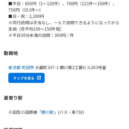
■平日：650円（1～120件）、700円（121件～150件）、
750円（151件～）
■日・祝：2,100円
※同行訪問は手当なし、一人で訪問できるようになってから
支給（月平均100～150件程）
※平日30分未満の訪問：300円／件
勤務地
東京都 町田市
大蔵町337-1 鶴川第2工藤ビル203号室
マップを見る
最寄り駅
小田急小田原線「
鶴川駅
」(バス・車7分)