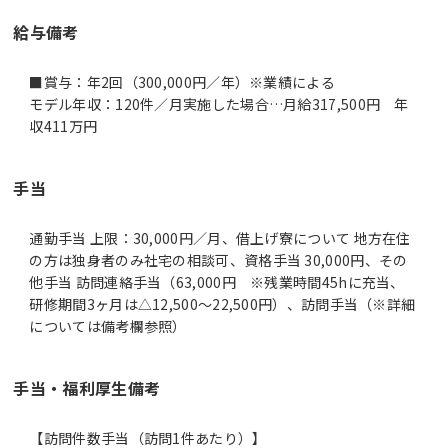
給与備考
■賞与：年2回（300,000円／年）※業績による
モデル年収：120件／月実施した場合…月給317,500円 年
収411万円
手当
通勤手当 上限：30,000円／月、借上げ寮について 地方在住
の方は独身者のみ社宅の相談可、資格手当 30,000円、その
他手当 訪問連絡手当（63,000円 ※残業時間45hに充当、
研修期間3ヶ月は△12,500～22,500円）、訪問手当（※詳細
については備考欄参照）
手当・福利厚生備考
【訪問件数手当（訪問1件あたり）】