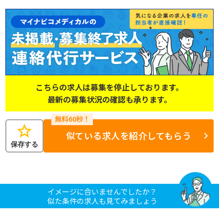
こちらの求人は募集を停止しております。
最新の募集状況の確認も承ります。
star
似ている求人を紹介してもらう
保存する
イメージに合いませんでしたか？
似た条件の求人も見てみましょう