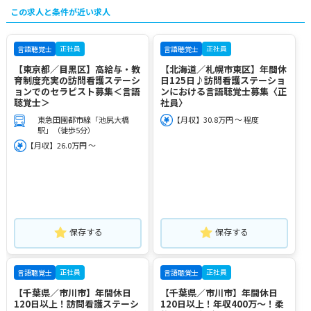
この求人と条件が近い求人
正社員
正社員
言語聴覚士
言語聴覚士
【東京都／目黒区】高給与・教
【北海道／札幌市東区】年間休
育制度充実の訪問看護ステーシ
日125日♪訪問看護ステーショ
ョンでのセラピスト募集＜言語
ンにおける言語聴覚士募集〈正
聴覚士＞
社員〉
東急田園都市線「池尻大橋
【月収】30.8万円 ～ 程度
駅」（徒歩5分）
【月収】26.0万円 ～
保存する
保存する
正社員
正社員
言語聴覚士
言語聴覚士
【千葉県／市川市】年間休日
【千葉県／市川市】年間休日
120日以上！訪問看護ステーシ
120日以上！年収400万～！柔