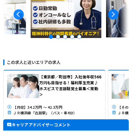
この求人と近いエリアの求人
【東京都／町田市】入社後年収566
万円も目指せる！福利厚生充実♪
ホスピスで言語聴覚士募集＜常勤
＞
【月収】34.2万円 ～ 42.3万円
【その他
ＪＲ横浜線「古淵駅」（バス・車4分）
ＪＲ横浜
キャリアアドバイザーコメント