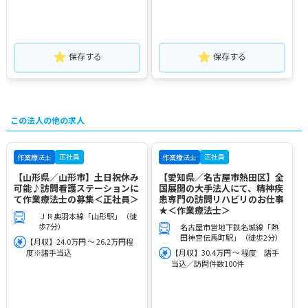
保存する
保存する
この法人の他の求人
正社員
正社員
作業療法士
作業療法士
【山形県／山形市】土日祝休み
【愛知県／名古屋市熱田区】全
可能♪訪問看護ステーションに
国展開の大手法人にて、精神疾
て作業療法士の募集＜正社員＞
患専門の訪問リハビリのお仕事
★＜作業療法士＞
ＪＲ奥羽本線「山形駅」（徒
歩7分）
名古屋市営地下鉄名城線「熱
田神宮伝馬町駅」（徒歩2分）
【月収】24.0万円 ～ 26.2万円程
度※諸手当込
【月収】30.4万円 ～ 程度 諸手
当込／訪問件数100件