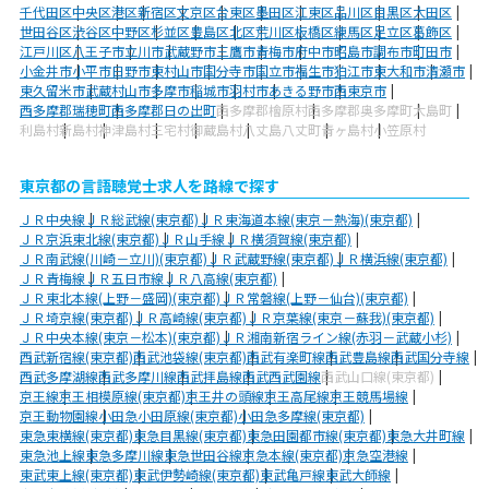
千代田区
中央区
港区
新宿区
文京区
台東区
墨田区
江東区
品川区
目黒区
大田区
世田谷区
渋谷区
中野区
杉並区
豊島区
北区
荒川区
板橋区
練馬区
足立区
葛飾区
江戸川区
八王子市
立川市
武蔵野市
三鷹市
青梅市
府中市
昭島市
調布市
町田市
小金井市
小平市
日野市
東村山市
国分寺市
国立市
福生市
狛江市
東大和市
清瀬市
東久留米市
武蔵村山市
多摩市
稲城市
羽村市
あきる野市
西東京市
西多摩郡瑞穂町
西多摩郡日の出町
西多摩郡檜原村
西多摩郡奥多摩町
大島町
利島村
新島村
神津島村
三宅村
御蔵島村
八丈島八丈町
青ヶ島村
小笠原村
東京都の言語聴覚士求人を路線で探す
ＪＲ中央線
ＪＲ総武線(東京都)
ＪＲ東海道本線(東京－熱海)(東京都)
ＪＲ京浜東北線(東京都)
ＪＲ山手線
ＪＲ横須賀線(東京都)
ＪＲ南武線(川崎－立川)(東京都)
ＪＲ武蔵野線(東京都)
ＪＲ横浜線(東京都)
ＪＲ青梅線
ＪＲ五日市線
ＪＲ八高線(東京都)
ＪＲ東北本線(上野－盛岡)(東京都)
ＪＲ常磐線(上野－仙台)(東京都)
ＪＲ埼京線(東京都)
ＪＲ高崎線(東京都)
ＪＲ京葉線(東京－蘇我)(東京都)
ＪＲ中央本線(東京－松本)(東京都)
ＪＲ湘南新宿ライン線(赤羽－武蔵小杉)
西武新宿線(東京都)
西武池袋線(東京都)
西武有楽町線
西武豊島線
西武国分寺線
西武多摩湖線
西武多摩川線
西武拝島線
西武西武園線
西武山口線(東京都)
京王線
京王相模原線(東京都)
京王井の頭線
京王高尾線
京王競馬場線
京王動物園線
小田急小田原線(東京都)
小田急多摩線(東京都)
東急東横線(東京都)
東急目黒線(東京都)
東急田園都市線(東京都)
東急大井町線
東急池上線
東急多摩川線
東急世田谷線
京急本線(東京都)
京急空港線
東武東上線(東京都)
東武伊勢崎線(東京都)
東武亀戸線
東武大師線