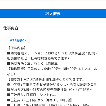
求人概要
仕事内容
WEB面接OK
【仕事内容】
■訪問看護ステーションにおけるリハビリ業務全般：配薬・
相談業務など（社会復帰支援もできます）
■訪問方法：車、もしくは自転車
【勤務形態】日勤のみ：09時00分～18時00分（オンコール
なし）
【働き方】AかBか勤務形態を選ぶことができます。
※小学校3年生までのお子様がいらっしゃるなど家庭のご事
情がある方は9～17時の時短勤務正社員（C）も可能です。
■正社員A：日曜日＋シフト休み
■正社員B：土日祝休み（月給15,000円減）
■正社員C：9～17時勤務・日曜日＋シフト休み（月給