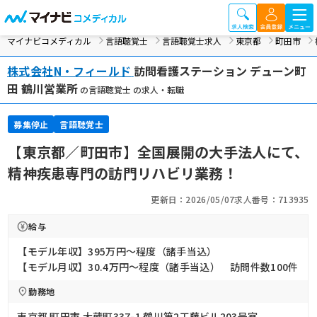
マイナビコメディカル
言語聴覚士
言語聴覚士求人
東京都
町田市
株式会社N・フィールド
訪問看護ステーション デューン町
田 鶴川営業所
の言語聴覚士 の求人・転職
募集停止
言語聴覚士
【東京都／町田市】全国展開の大手法人にて、
精神疾患専門の訪門リハビリ業務！
更新日：2026/05/07
求人番号：713935
給与
【モデル年収】395万円〜程度（諸手当込）
【モデル月収】30.4万円〜程度（諸手当込） 訪問件数100件
勤務地
東京都 町田市 大蔵町337-1 鶴川第2工藤ビル203号室