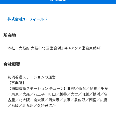
株式会社N・フィールド
所在地
本社：大阪府 大阪市北区 堂島浜1-4-4アクア堂島東館4F
会社概要
訪問看護ステーションの運営
【事業所】
【訪問看護ステーション デューン】札幌／仙台／船橋／千葉
／東京／大森／八王子／町田／越谷／大宮／川越／横浜／名
古屋／北大阪／南大阪／西大阪／京阪／泉佐野／西宮／広島
／福岡／北九州／久留米ほか