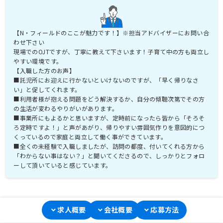
【N・フィールドのここが魅力です！】※担当アドバイザーにお問い合
わせ下さい
現場でのOJTですが、丁寧に教えて下さいます！子育て中の方も両立し
やすい環境です。
【入職した方のお声】
■託児所にお迎えに行かないといけないのですが、「早く帰りなさ
い」と促してくれます。
■利用者様が抱える問題をどう解決するか、自分の傾聴次第でその方
の生活が変わるやりがいがあります。
■事業所にもよるかと思いますが、定時前になったら皆から「そろそ
ろ定時ですよ！」と声があがり、帰りやすい雰囲気作りを意図的につ
くっているので家庭と両立して働く事ができています。
■全くの未経験で入職しましたが、訪問の都度、付いてくれる方から
「わからない事はない？」と聞いてくださるので、しっかりとフォロ
ーして頂いていると感じています。
求人概要
会社概要
応募方法