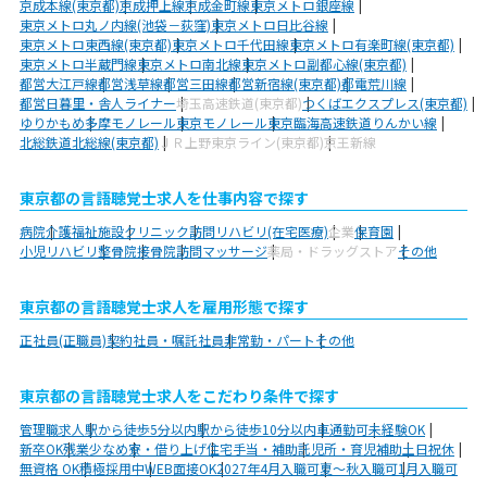
京成本線(東京都)
京成押上線
京成金町線
東京メトロ銀座線
東京メトロ丸ノ内線(池袋－荻窪)
東京メトロ日比谷線
東京メトロ東西線(東京都)
東京メトロ千代田線
東京メトロ有楽町線(東京都)
東京メトロ半蔵門線
東京メトロ南北線
東京メトロ副都心線(東京都)
都営大江戸線
都営浅草線
都営三田線
都営新宿線(東京都)
都電荒川線
都営日暮里・舎人ライナー
埼玉高速鉄道(東京都)
つくばエクスプレス(東京都)
ゆりかもめ
多摩モノレール
東京モノレール
東京臨海高速鉄道りんかい線
北総鉄道北総線(東京都)
ＪＲ上野東京ライン(東京都)
京王新線
東京都の言語聴覚士求人を仕事内容で探す
病院
介護福祉施設
クリニック
訪問リハビリ(在宅医療)
企業
保育園
小児リハビリ
整骨院
接骨院
訪問マッサージ
薬局・ドラッグストア
その他
東京都の言語聴覚士求人を雇用形態で探す
正社員(正職員)
契約社員・嘱託社員
非常勤・パート
その他
東京都の言語聴覚士求人をこだわり条件で探す
管理職求人
駅から徒歩5分以内
駅から徒歩10分以内
車通勤可
未経験OK
新卒OK
残業少なめ
寮・借り上げ
住宅手当・補助
託児所・育児補助
土日祝休
無資格 OK
積極採用中
WEB面接OK
2027年4月入職可
夏～秋入職可
1月入職可