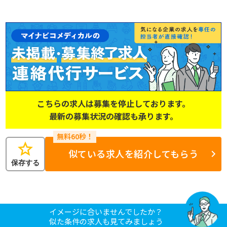
こちらの求人は募集を停止しております。
最新の募集状況の確認も承ります。
star
似ている求人を紹介してもらう
保存する
イメージに合いませんでしたか？
似た条件の求人も見てみましょう