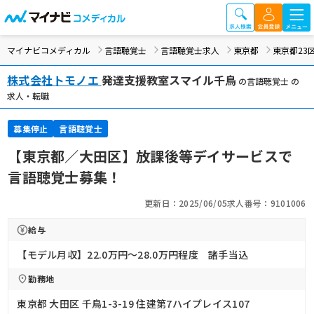
マイナビコメディカル
言語聴覚士
言語聴覚士求人
東京都
東京都23
株式会社トモノエ
発達支援教室スマイル千鳥
の言語聴覚士 の
求人・転職
募集停止
言語聴覚士
【東京都／大田区】放課後等デイサービスで
言語聴覚士募集！
更新日：2025/06/05
求人番号：9101006
給与
【モデル月収】22.0万円〜28.0万円程度 諸手当込
勤務地
東京都 大田区 千鳥1-3-19 住建第7ハイプレイス107