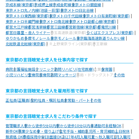
京成本線(東京都)
京成押上線
京成金町線
東京メトロ銀座線
東京メトロ丸ノ内線(池袋－荻窪)
東京メトロ日比谷線
東京メトロ東西線(東京都)
東京メトロ千代田線
東京メトロ有楽町線(東京都)
東京メトロ半蔵門線
東京メトロ南北線
東京メトロ副都心線(東京都)
都営大江戸線
都営浅草線
都営三田線
都営新宿線(東京都)
都電荒川線
都営日暮里・舎人ライナー
埼玉高速鉄道(東京都)
つくばエクスプレス(東京都)
ゆりかもめ
多摩モノレール
東京モノレール
東京臨海高速鉄道りんかい線
北総鉄道北総線(東京都)
ＪＲ上野東京ライン(東京都)
京王新線
東京都の言語聴覚士求人を仕事内容で探す
病院
介護福祉施設
クリニック
訪問リハビリ(在宅医療)
企業
保育園
小児リハビリ
整骨院
接骨院
訪問マッサージ
薬局・ドラッグストア
その他
東京都の言語聴覚士求人を雇用形態で探す
正社員(正職員)
契約社員・嘱託社員
非常勤・パート
その他
東京都の言語聴覚士求人をこだわり条件で探す
管理職求人
駅から徒歩5分以内
駅から徒歩10分以内
車通勤可
未経験OK
新卒OK
残業少なめ
寮・借り上げ
住宅手当・補助
託児所・育児補助
土日祝休
無資格 OK
積極採用中
WEB面接OK
2027年4月入職可
夏～秋入職可
1月入職可