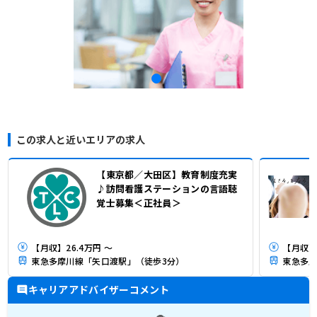
この求人と近いエリアの求人
【東京都／大田区】教育制度充実
♪訪問看護ステーションの言語聴
覚士募集＜正社員＞
【月収】26.4万円 ～
【月収】3
東急多摩川線「矢口渡駅」（徒歩3分）
東急多摩
キャリアアドバイザーコメント