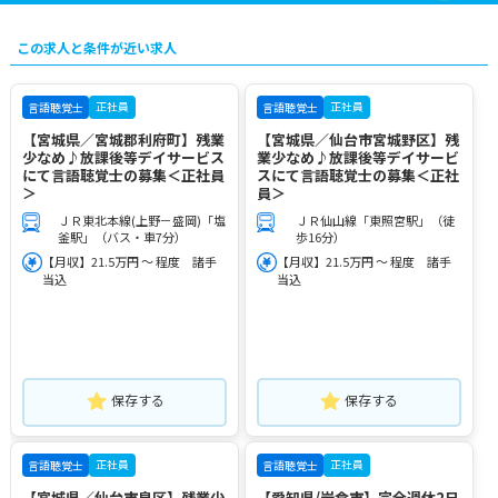
この求人と条件が近い求人
正社員
正社員
言語聴覚士
言語聴覚士
【宮城県／宮城郡利府町】残業
【宮城県／仙台市宮城野区】残
少なめ♪放課後等デイサービス
業少なめ♪放課後等デイサービ
にて言語聴覚士の募集＜正社員
スにて言語聴覚士の募集＜正社
＞
員＞
ＪＲ東北本線(上野－盛岡)「塩
ＪＲ仙山線「東照宮駅」（徒
釜駅」（バス・車7分）
歩16分）
【月収】21.5万円 ～ 程度 諸手
【月収】21.5万円 ～ 程度 諸手
当込
当込
保存する
保存する
正社員
正社員
言語聴覚士
言語聴覚士
【宮城県／仙台市泉区】残業少
【愛知県/岩倉市】完全週休2日