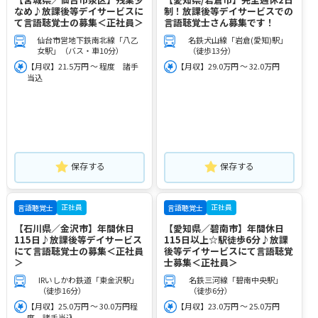
なめ♪放課後等デイサービスに
制！放課後等デイサービスでの
て言語聴覚士の募集＜正社員＞
言語聴覚士さん募集です！
仙台市営地下鉄南北線「八乙
名鉄犬山線「岩倉(愛知)駅」
女駅」（バス・車10分）
（徒歩13分）
【月収】21.5万円 ～ 程度 諸手
【月収】29.0万円 ～ 32.0万円
当込
保存する
保存する
正社員
正社員
言語聴覚士
言語聴覚士
【石川県／金沢市】年間休日
【愛知県／碧南市】年間休日
115日♪放課後等デイサービス
115日以上☆駅徒歩6分♪放課
にて言語聴覚士の募集＜正社員
後等デイサービスにて言語聴覚
＞
士募集＜正社員＞
IRいしかわ鉄道「東金沢駅」
名鉄三河線「碧南中央駅」
（徒歩16分）
（徒歩6分）
【月収】25.0万円 ～ 30.0万円程
【月収】23.0万円 ～ 25.0万円
度 諸手当込