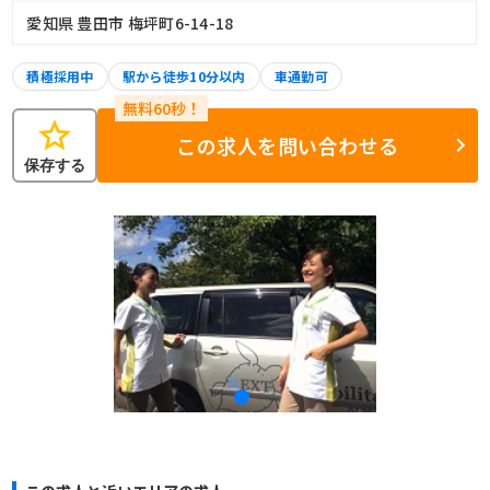
愛知県 豊田市 梅坪町6-14-18
積極採用中
駅から徒歩10分以内
車通勤可
star
この求人を問い合わせる
保存する