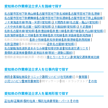
愛知県の作業療法士求人を路線で探す
名古屋市営地下鉄東山線
名古屋市営地下鉄名城線
名古屋市営地下鉄名港線
名古屋市営地下鉄鶴舞線
名古屋市営地下鉄桜通線
名古屋市営地下鉄上飯田線
ＪＲ東海道本線(熱海－米原)(愛知県)
ＪＲ関西本線(名古屋－亀山)(愛知県)
ＪＲ中央本線(名古屋－塩尻)(愛知県)
ＪＲ飯田線(愛知県)
ＪＲ武豊線
名鉄名古屋本線(愛知県)
名鉄豊田線
名鉄豊川線
名鉄瀬戸線
名鉄犬山線(愛知県)
名鉄蒲郡線
名鉄三河線
名鉄常滑線
名鉄河和線
名鉄津島線
名鉄尾西線
名鉄広見線(愛知県)
名鉄小牧線
名鉄知多新線
名鉄築港線
名鉄西尾線
名鉄空港線
名鉄各務原線(愛知県)
近鉄名古屋線(愛知県)
名古屋臨海高速鉄道あおなみ線
愛知環状鉄道
愛知高速交通リニモ
豊橋鉄道渥美線
豊橋鉄道東田本線(駅前－運動公園前)
豊橋鉄道東田本線(井原－赤岩口)
ゆとりーとライン
JR東海交通事業城北線
愛知県の作業療法士求人を仕事内容で探す
病院
介護福祉施設
クリニック
訪問リハビリ(在宅医療)
企業
保育園
小児リハビリ
整骨院
接骨院
訪問マッサージ
薬局・ドラッグストア
その他
愛知県の作業療法士求人を雇用形態で探す
正社員(正職員)
契約社員・嘱託社員
非常勤・パート
その他