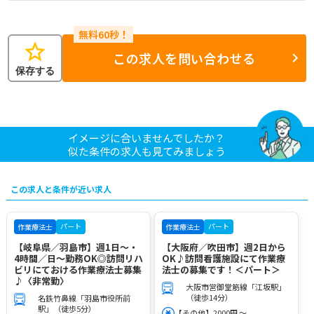
star
この求人を問い合わせる
保存する
イメージに合いませんでしたか？
似た条件の求人も見てみましょう
この求人と条件が近い求人
パート
パート
作業療法士
作業療法士
【岐阜県／羽島市】週1日～・
【大阪府／吹田市】週2日から
4時間／日～勤務OK◎訪問リハ
OK♪訪問看護施設にて作業療
ビリにておける作業療法士募集
法士の募集です！＜パート＞
♪〈非常勤〉
大阪市営御堂筋線「江坂駅」
（徒歩14分）
名鉄竹鼻線「羽島市役所前
駅」（徒歩5分）
【その他】2000円 ～