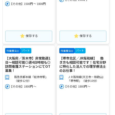
【その他】1500円 ～ 1800円
保存する
保存する
パート
パート
作業療法士
作業療法士
【大阪府／茨木市】非常勤週1
【堺市北区／JR阪和線】 働
日～相談可能◎週4日時短も◎
き方も相談可能です！在宅分野
訪問看護ステーションにてOT
に特化した法人での理学療法士
募集！
のお仕事！
阪急京都本線「総持寺駅」
ＪＲ阪和線(天王寺－和歌山)
（徒歩12分）
「堺市駅」（徒歩10分）
【その他】1800円 ～
【その他】1800円 ～