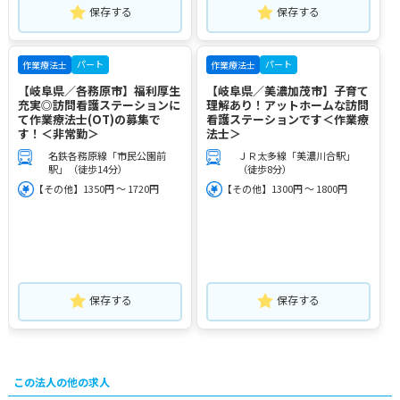
保存する
保存する
パート
パート
作業療法士
作業療法士
【岐阜県／各務原市】福利厚生
【岐阜県／美濃加茂市】子育て
充実◎訪問看護ステーションに
理解あり！アットホームな訪問
て作業療法士(OT)の募集で
看護ステーションです＜作業療
す！＜非常勤＞
法士＞
名鉄各務原線「市民公園前
ＪＲ太多線「美濃川合駅」
駅」（徒歩14分）
（徒歩8分）
【その他】1350円 ～ 1720円
【その他】1300円 ～ 1800円
保存する
保存する
この法人の他の求人