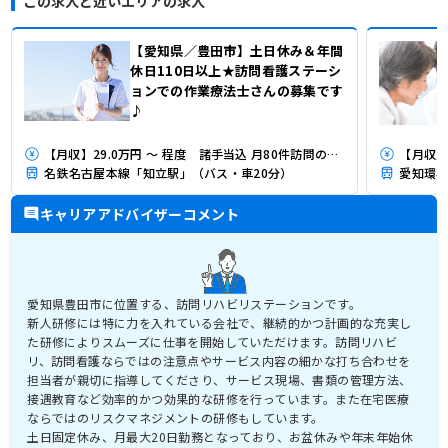
この求人と近いエリアの求人
【愛知県／豊田市】土日休み＆年間
休日110日以上★訪問看護ステーシ
ョンでの作業療法士さんの募集です
♪
【月収】29.0万円 ～ 程度 諸手当込 月80件訪問の場合
【月収】
名鉄名古屋本線「知立駅」（バス・車20分）
愛知環状
キャリアアドバイザーコメント
愛知県豊田市に位置する、訪問リハビリステーションです。
新人研修には特に力を入れている会社で、継続的かつ計画的な充実し
た研修によりスムーズに仕事を開始していただけます。訪問リハビ
リ、訪問看護ならではの注意点やサービス内容の細かな打ち合わせを
担当者が親切に指導してくださり、サービス現場、書類の管理方法、
接遇教育など効率的かつ効果的な研修を行っています。また在宅医療
ならではのリスクマネジメントの研修もしています。
土日固定休み、月最大20日勤務となっており、お盆休みや年末年始休