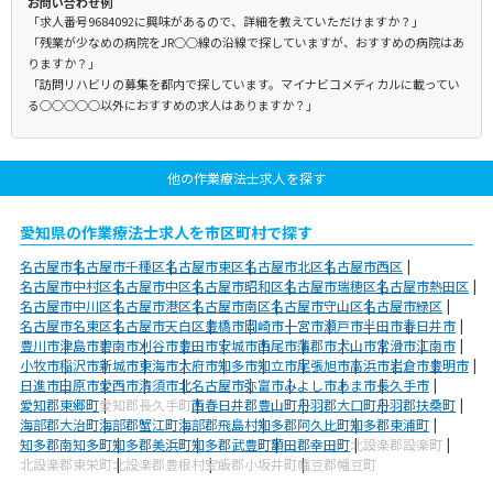
お問い合わせ例
「求人番号9684092に興味があるので、詳細を教えていただけますか？」
「残業が少なめの病院をJR○○線の沿線で探していますが、おすすめの病院はあ
りますか？」
「訪問リハビリの募集を都内で探しています。マイナビコメディカルに載ってい
る○○○○○以外におすすめの求人はありますか？」
他の作業療法士求人を探す
愛知県の作業療法士求人を市区町村で探す
名古屋市
名古屋市千種区
名古屋市東区
名古屋市北区
名古屋市西区
名古屋市中村区
名古屋市中区
名古屋市昭和区
名古屋市瑞穂区
名古屋市熱田区
名古屋市中川区
名古屋市港区
名古屋市南区
名古屋市守山区
名古屋市緑区
名古屋市名東区
名古屋市天白区
豊橋市
岡崎市
一宮市
瀬戸市
半田市
春日井市
豊川市
津島市
碧南市
刈谷市
豊田市
安城市
西尾市
蒲郡市
犬山市
常滑市
江南市
小牧市
稲沢市
新城市
東海市
大府市
知多市
知立市
尾張旭市
高浜市
岩倉市
豊明市
日進市
田原市
愛西市
清須市
北名古屋市
弥富市
みよし市
あま市
長久手市
愛知郡東郷町
愛知郡長久手町
西春日井郡豊山町
丹羽郡大口町
丹羽郡扶桑町
海部郡大治町
海部郡蟹江町
海部郡飛島村
知多郡阿久比町
知多郡東浦町
知多郡南知多町
知多郡美浜町
知多郡武豊町
額田郡幸田町
北設楽郡設楽町
北設楽郡東栄町
北設楽郡豊根村
宝飯郡小坂井町
幡豆郡幡豆町