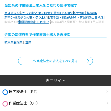
愛知県の作業療法士求人をこだわり条件で探す
管理職求人
駅から徒歩5分以内
駅から徒歩10分以内
車通勤可
未経験OK
新卒OK
残業少なめ
寮・借り上げ
住宅手当・補助
託児所・育児補助
土日祝休
無資格 OK
積極採用中
WEB面接OK
2027年4月入職可
夏～秋入職可
1月入職可
近隣の都道府県で作業療法士求人を再検索
岐阜県
静岡県
三重県
作業療法士の求人をすべて見る
専門サイト
理学療法士（PT）
作業療法士（OT）