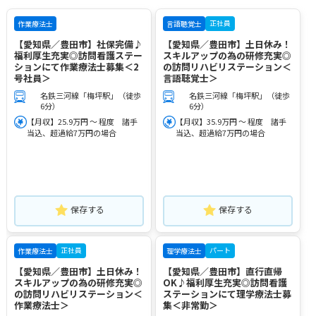
正社員
作業療法士
言語聴覚士
【愛知県／豊田市】社保完備♪
【愛知県／豊田市】土日休み！
福利厚生充実◎訪問看護ステー
スキルアップの為の研修充実◎
ションにて作業療法士募集＜2
の訪問リハビリステーション＜
号社員＞
言語聴覚士＞
名鉄三河線「梅坪駅」（徒歩
名鉄三河線「梅坪駅」（徒歩
6分）
6分）
【月収】25.9万円 ～ 程度 諸手
【月収】35.9万円 ～ 程度 諸手
当込、超過給7万円の場合
当込、超過給7万円の場合
保存する
保存する
正社員
パート
作業療法士
理学療法士
【愛知県／豊田市】土日休み！
【愛知県／豊田市】直行直帰
スキルアップの為の研修充実◎
OK♪福利厚生充実◎訪問看護
の訪問リハビリステーション＜
ステーションにて理学療法士募
作業療法士＞
集＜非常勤＞